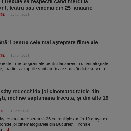
li trebuie să respecţii când mergi la
ant, teatru sau cinema din 25 ianuarie
ATE
25 ian 2021
nări pentru cele mai aşteptate filme ale
ATE
19 ian 2021
rie de filme programate pentru lansarea în cinematografe
ie, martie sau aprilie sunt amânate sau vândute serviciilor
City redeschide joi cinematografele din
ti, închise săptămâna trecută, şi din alte 18
ATE
15 oct 2020
y, reţea care operează 26 de multiplexuri în 19 oraşe din
schide joi cinematografele din Bucureşti, închise
na
[...]