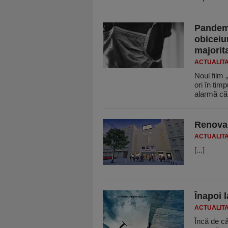
Pandemi
obiceiu
majorit
ACTUALIT
Noul film 
ori în tim
alarmă c
Renova
ACTUALIT
[...]
Înapoi l
ACTUALIT
Încă de câ