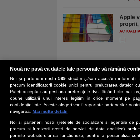
Apple v
proprii,
ACTUALIT
[...]
Nouă ne pasă ca datele tale personale să rămână confi
Noi și partenerii noștri
589
stocăm și/sau accesăm informații pe
precum identificatorii cookie unici pentru prelucrarea datelor c
Puteți accepta sau gestiona preferințele dvs. făcând clic mai jos,
PRIMA PAGINĂ
ACTUALITATE
CO
opune utilizării unui interes legitim în orice moment pe pag
confidențialitate. Aceste alegeri vor fi raportate partenerilor noștr
navigarea.
Mai multe detalii
Social
Link-
Noi si partenerii nostri (retelele de socializare si agentiile de p
Z
iarul 
Urmareste-ne pe Facebook
precum si furnizorii nostri de servicii de date analitice) prel
Despre
permite website-ului sa functioneze, pentru a personaliza conti