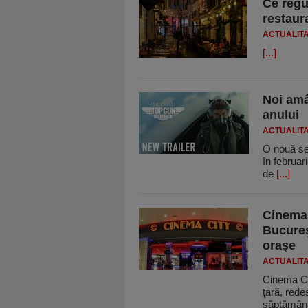
Ce regu
restaur
ACTUALIT
[...]
Noi amâ
anului
ACTUALIT
O nouă se
în februar
de
[...]
Cinema 
Bucureş
oraşe
ACTUALIT
Cinema Cit
ţară, rede
săptămâ