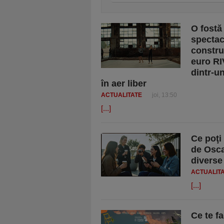
O fostă
spectac
constru
euro RI
dintr-u
în aer liber
ACTUALITATE
joi, 13:50
[...]
Ce poţi
de Osca
diverse
ACTUALIT
[...]
Ce te f