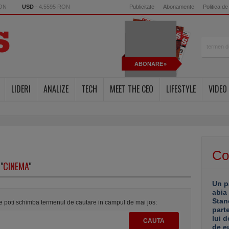
RON
USD
- 4.5595 RON
Publicitate
Abonamente
Politica de
ABONARE
LIDERI
ANALIZE
TECH
MEET THE CEO
LIFESTYLE
VIDEO
Co
"
CINEMA
"
Un p
abia
Stan
te poti schimba termenul de cautare in campul de mai jos:
part
lui d
de e