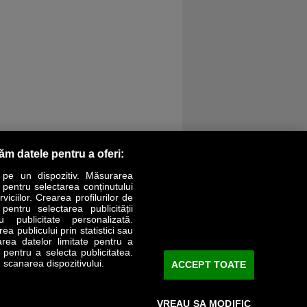
răm datele pentru a oferi:
 pe un dispozitiv. Măsurarea
r pentru selectarea conținutului
iciilor. Crearea profilurilor de
 pentru selectarea publicității
LIFESTYLE
SPECIAL
OPINII
u publicitate personalizată.
a publicului prin statistici sau
area datelor limitate pentru a
Revista Business Magazin
e pentru a selecta publicitatea.
 scanarea dispozitivului.
ACCEPT TOATE
Abonează-te şi primeşte revista acasă
saptămânal
VREAU SA MODIFIC
Discount:
15%