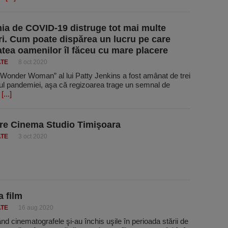
a de COVID-19 distruge tot mai multe
ri. Cum poate dispărea un lucru pe care
atea oamenilor îl făceu cu mare placere
ATE
8 oct 2020
„Wonder Woman” al lui Patty Jenkins a fost amânat de trei
pul pandemiei, aşa că regizoarea trage un semnal de
ă
[...]
re Cinema Studio Timişoara
ATE
3 oct 2020
a film
ATE
16 aug 2020
nd cinematografele şi-au închis uşile în perioada stării de