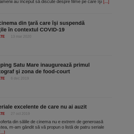
amenii au început să discute despre filme pe care îşi
[...]
cinema din ţară care îşi suspendă
ăţile în contextul COVID-19
ATE
13 mar 2020
ing Satu Mare inaugurează primul
ograf şi zona de food-court
ATE
6 dec 2019
eriale excelente de care nu ai auzit
ATE
27 oct 2019
 oferta din sălile de cinema nu e extrem de generoasă
stea, m-am gândit să vă propun o listă de patru seriale
[...]