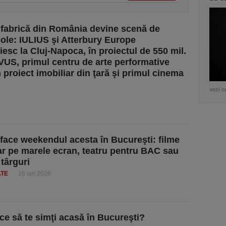
 fabrică din România devine scenă de
ole: IULIUS şi Atterbury Europe
iesc la Cluj-Napoca, în proiectul de 550 mil.
VUS, primul centru de arte performative
n proiect imobiliar din ţară şi primul cinema
vezi c
 face weekendul acesta în Bucureşti: filme
r pe marele ecran, teatru pentru BAC sau
 târguri
ATE
16 ian 2026
ace să te simţi acasă în Bucureşti?