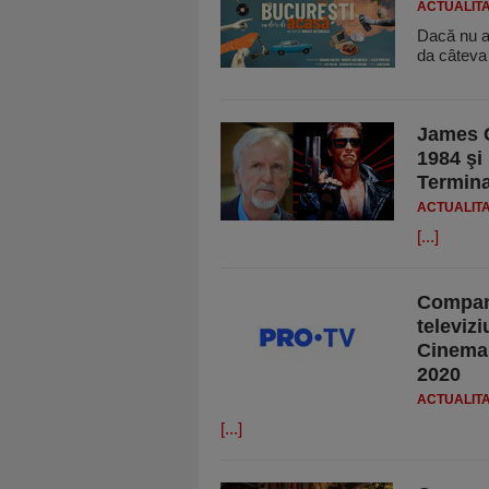
ACTUALIT
Dacă nu ai
da câteva 
James C
1984 şi 
Termina
ACTUALIT
[...]
Compani
televiz
Cinema a
2020
ACTUALIT
[...]