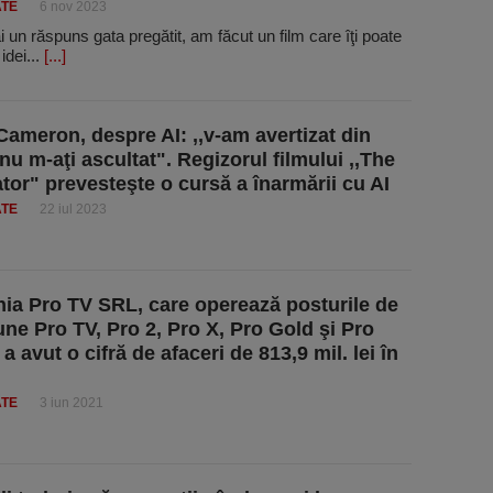
ATE
6 nov 2023
 un răspuns gata pregătit, am făcut un film care îţi poate
idei...
[...]
ameron, despre AI: ,,v-am avertizat din
nu m-aţi ascultat". Regizorul filmului ,,The
tor" prevesteşte o cursă a înarmării cu AI
ATE
22 iul 2023
a Pro TV SRL, care operează posturile de
iune Pro TV, Pro 2, Pro X, Pro Gold şi Pro
 avut o cifră de afaceri de 813,9 mil. lei în
ATE
3 iun 2021