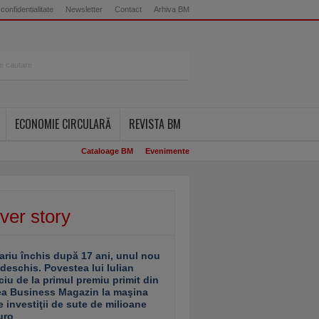
 confidentialitate
Newsletter
Contact
Arhiva BM
ECONOMIE CIRCULARĂ
REVISTA BM
Cataloage BM
Evenimente
ver story
ariu închis după 17 ani, unul nou
 deschis. Povestea lui Iulian
ciu de la primul premiu primit din
ea Business Magazin la maşina
e investiţii de sute de milioane
uro