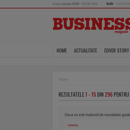
Curs valutar BNR
- 08.08.2026
EUR
- 5.2473 
HOME
ACTUALITATE
COVER STORY
Home
REZULTATELE
1 - 15
DIN
296
PENTRU 
Daca nu esti multumit de rezultatele gasi