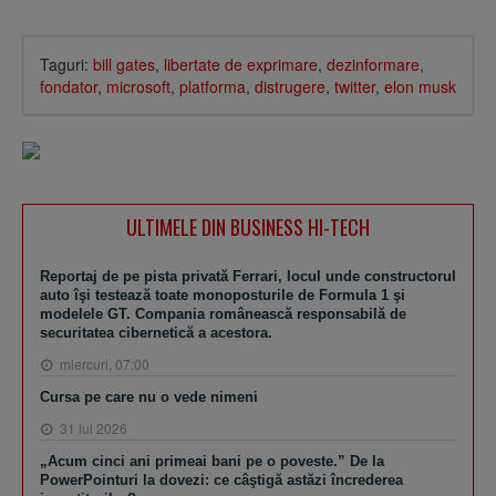
Taguri:
bill gates
,
libertate de exprimare
,
dezinformare
,
fondator
,
microsoft
,
platforma
,
distrugere
,
twitter
,
elon musk
ULTIMELE DIN BUSINESS HI-TECH
Reportaj de pe pista privată Ferrari, locul unde constructorul
auto îşi testează toate monoposturile de Formula 1 şi
modelele GT. Compania românească responsabilă de
securitatea cibernetică a acestora.
miercuri, 07:00
Cursa pe care nu o vede nimeni
31 iul 2026
„Acum cinci ani primeai bani pe o poveste.” De la
PowerPointuri la dovezi: ce câştigă astăzi încrederea