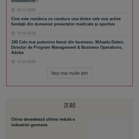
investitorilor?
23 iul 2026
Cine este românca ce conduce una dintre cele mai active
fundaţii din domeniul proiectelor medicale şi sportive
16 iul 2026
100 Cele mai puternice femei din business. Mihaela Dobre,
Director de Program Management & Business Operations,
Adobe
15 iul 2026
Vezi mai multe ştiri
ZF.RO
China devastează ultima redută a
industriei germane