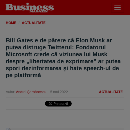
Desch
meniu
HOME
ACTUALITATE
Bill Gates e de părere că Elon Musk ar
putea distruge Twitterul: Fondatorul
Microsoft crede că viziunea lui Musk
despre „libertatea de exprimare” ar putea
spori dezinformarea şi hate speech-ul de
pe platformă
Autor:
Andrei Şerbănescu
5 mai 2022
ACTUALITATE