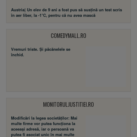
Austria| Un elev de 9 ani a fost pus să susţină un test scris
în aer liber, la -1°C, pentru că nu avea mască
COMEDYMALL.RO
Vremuri triste. Şi păcănelele se
închid.
MONITORULJUSTITIEI.RO
Modificări la legea societăţilor: Mai
multe firme vor putea funcţiona la
aceeaşi adresă, iar o persoană va
putea fi asociat unic în mai multe