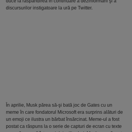
duce la răspândirea în continuare a dezinformarii şi a
discursurilor instigatoare la ură pe Twitter.
În aprilie, Musk părea să-şi bată joc de Gates cu un
meme în care fondatorul Microsoft era surprins alături de
un emoji ce ilustra un bărbat însărcinat. Meme-ul a fost
postat ca răspuns la o serie de capturi de ecran cu texte