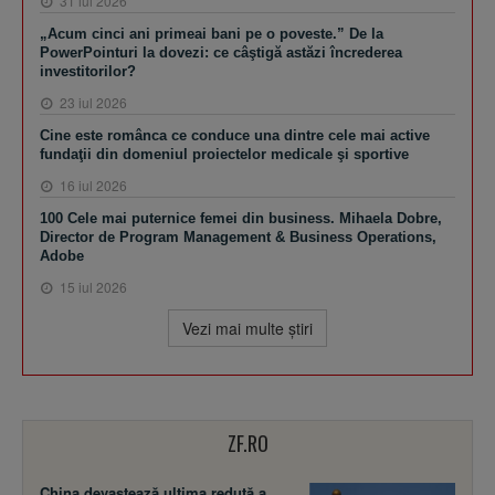
31 iul 2026
„Acum cinci ani primeai bani pe o poveste.” De la
PowerPointuri la dovezi: ce câştigă astăzi încrederea
investitorilor?
23 iul 2026
Cine este românca ce conduce una dintre cele mai active
fundaţii din domeniul proiectelor medicale şi sportive
16 iul 2026
100 Cele mai puternice femei din business. Mihaela Dobre,
Director de Program Management & Business Operations,
Adobe
15 iul 2026
Vezi mai multe ştiri
ZF.RO
China devastează ultima redută a