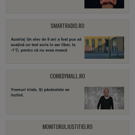
SMARTRADIO.RO
Austria| Un elev de 9 ani a fost pus să
susţină un test scris în aer liber, la
-1°C, pentru că nu avea mască
COMEDYMALL.RO
Vremuri triste. Şi păcănelele se
închid.
MONITORULJUSTITIEI.RO