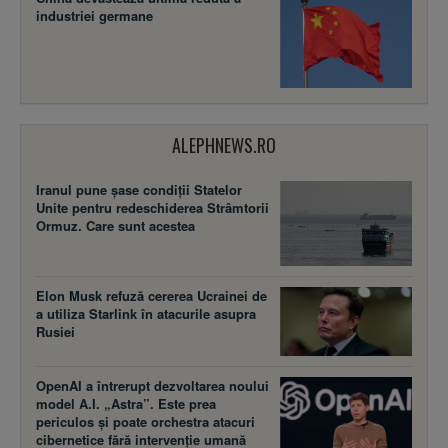
industriei germane
ALEPHNEWS.RO
Iranul pune șase condiții Statelor
Unite pentru redeschiderea Strâmtorii
Ormuz. Care sunt acestea
Elon Musk refuză cererea Ucrainei de
a utiliza Starlink în atacurile asupra
Rusiei
OpenAI a întrerupt dezvoltarea noului
model A.I. „Astra”. Este prea
periculos și poate orchestra atacuri
cibernetice fără intervenție umană