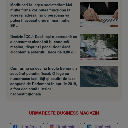
Modificări la legea societăţilor: Mai
multe firme vor putea funcţiona la
aceeaşi adresă, iar o persoană va
putea fi asociat unic în mai multe
SRL
Decizie ÎCCJ: Dacă laşi o persoană ce
a consumat alcool să îţi conducă
maşina, răspunzi penal doar dacă
alcoolemia şoferului trece de 0,80 g/l
Cum urma să devină Insula Belina un
adevărat paradis fiscal: O lege cu
numeroase facilităţi şi scutiri de taxe,
adoptată de Parlament în aprilie 2019,
a fost declarată ulterior
neconstituţională
URMĂREȘTE BUSINESS MAGAZIN
Urmărește
Urmărește
Urmărește