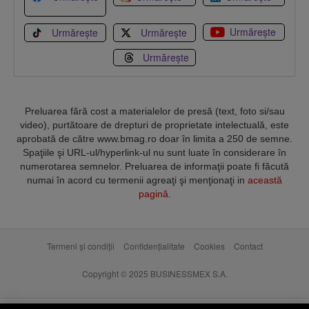
Urmărește
Urmărește
Urmărește
Urmărește
Preluarea fără cost a materialelor de presă (text, foto si/sau
video), purtătoare de drepturi de proprietate intelectuală, este
aprobată de către www.bmag.ro doar în limita a 250 de semne.
Spaţiile şi URL-ul/hyperlink-ul nu sunt luate în considerare în
numerotarea semnelor. Preluarea de informaţii poate fi făcută
numai în acord cu termenii agreaţi şi menţionaţi in
această
pagină
.
Termeni și condiții
Confidențialitate
Cookies
Contact
Copyright © 2025 BUSINESSMEX S.A.