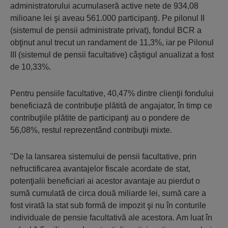
administratorului acumulaseră active nete de 934,08
milioane lei şi aveau 561.000 participanţi. Pe pilonul II
(sistemul de pensii administrate privat), fondul BCR a
obţinut anul trecut un randament de 11,3%, iar pe Pilonul
III (sistemul de pensii facultative) câştigul anualizat a fost
de 10,33%.
Pentru pensiile facultative, 40,47% dintre clienţii fondului
beneficiază de contribuţie plătită de angajator, în timp ce
contribuţiile plătite de participanţi au o pondere de
56,08%, restul reprezentând contribuţii mixte.
"De la lansarea sistemului de pensii facultative, prin
nefructificarea avantajelor fiscale acordate de stat,
potenţialii beneficiari ai acestor avantaje au pierdut o
sumă cumulată de circa două miliarde lei, sumă care a
fost virată la stat sub formă de impozit şi nu în conturile
individuale de pensie facultativă ale acestora. Am luat în