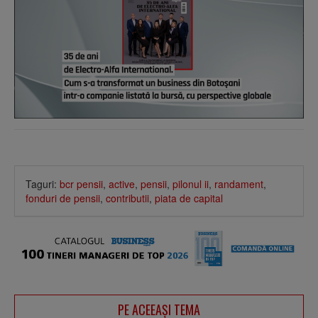
Taguri:
bcr pensii
,
active
,
pensii
,
pilonul ii
,
randament
,
fonduri de pensii
,
contributii
,
piata de capital
PE ACEEAŞI TEMA