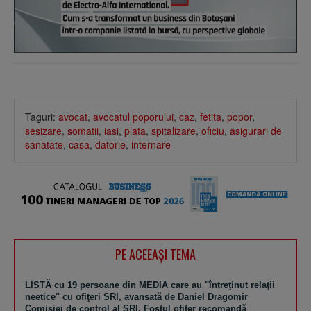
Taguri:
avocat
,
avocatul poporului
,
caz
,
fetita
,
popor
,
sesizare
,
somatii
,
iasi
,
plata
,
spitalizare
,
oficiu
,
asigurari de
sanatate
,
casa
,
datorie
,
internare
PE ACEEAŞI TEMA
LISTĂ cu 19 persoane din MEDIA care au "întreţinut relaţii
neetice" cu ofiţeri SRI, avansată de Daniel Dragomir
Comisiei de control al SRI. Fostul ofiţer recomandă