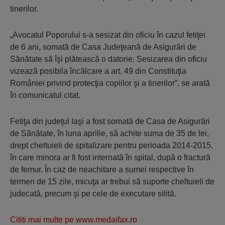
tinerilor.
„Avocatul Poporului s-a sesizat din oficiu în cazul fetiţei
de 6 ani, somată de Casa Judeţeană de Asigurări de
Sănătate să îşi plătească o datorie. Sesizarea din oficiu
vizează posibila încălcare a art. 49 din Constituţia
României privind protecţia copiilor şi a tinerilor”, se arată
în comunicatul citat.
Fetiţa din judeţul Iaşi a fost somată de Casa de Asigurări
de Sănătate, în luna aprilie, să achite suma de 35 de lei,
drept cheltuieli de spitalizare pentru perioada 2014-2015,
în care minora ar fi fost internată în spital, după o fractură
de femur. În caz de neachitare a sumei respective în
termen de 15 zile, micuţa ar trebui să suporte cheltuieli de
judecată, precum şi pe cele de executare silită.
Cititi mai multe pe www.medaifax.ro