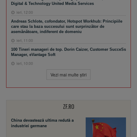
Digital & Technology United Media Services
ieri, 12:00
Andreas Schlote, cofondator, Hotspot Workhub: Principiile
care stau la baza succesului sunt surprinzător de
asemănătoare, indiferent de domeniu
ieri, 11:00
100 Tineri manageri de top. Dorin Caizer, Customer SucceSs
Manager, eVantage Soft
ieri, 10:00
Vezi mai multe ştiri
ZF.RO
China devastează ultima redută a
industriei germane