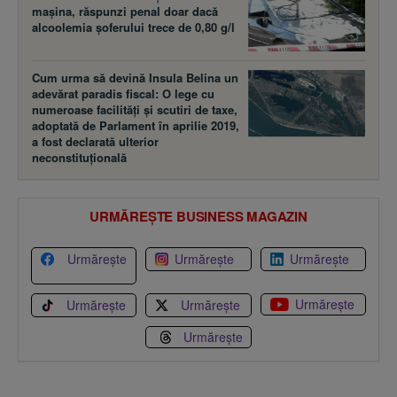
maşina, răspunzi penal doar dacă
alcoolemia şoferului trece de 0,80 g/l
Cum urma să devină Insula Belina un
adevărat paradis fiscal: O lege cu
numeroase facilităţi şi scutiri de taxe,
adoptată de Parlament în aprilie 2019,
a fost declarată ulterior
neconstituţională
URMĂREȘTE BUSINESS MAGAZIN
Urmărește
Urmărește
Urmărește
Urmărește
Urmărește
Urmărește
Urmărește