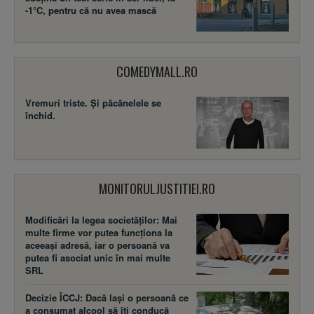
-1°C, pentru că nu avea mască
COMEDYMALL.RO
Vremuri triste. Şi păcănelele se
închid.
MONITORULJUSTITIEI.RO
Modificări la legea societăţilor: Mai
multe firme vor putea funcţiona la
aceeaşi adresă, iar o persoană va
putea fi asociat unic în mai multe
SRL
Decizie ÎCCJ: Dacă laşi o persoană ce
a consumat alcool să îţi conducă