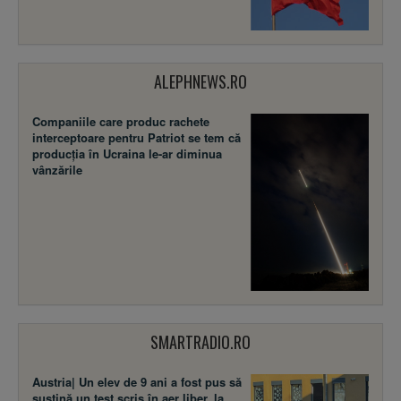
ALEPHNEWS.RO
Companiile care produc rachete
interceptoare pentru Patriot se tem că
producția în Ucraina le-ar diminua
vânzările
SMARTRADIO.RO
Austria| Un elev de 9 ani a fost pus să
susţină un test scris în aer liber, la