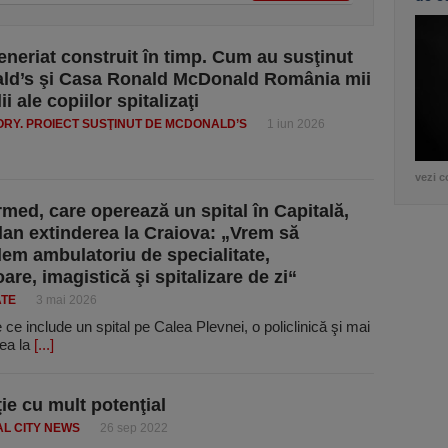
eneriat construit în timp. Cum au susţinut
ld’s şi Casa Ronald McDonald România mii
ii ale copiilor spitalizaţi
RY. PROIECT SUSŢINUT DE MCDONALD’S
1 iun 2026
vezi c
ed, care operează un spital în Capitală,
plan extinderea la Craiova: „Vrem să
em ambulatoriu de specialitate,
are, imagistică şi spitalizare de zi“
ATE
3 mai 2026
e include un spital pe Calea Plevnei, o policlinică şi mai
rea la
[...]
ţie cu mult potenţial
AL CITY NEWS
26 sep 2022