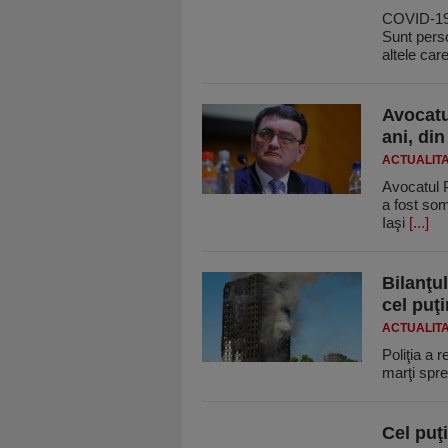
COVID-19 
Sunt pers
altele car
Avocatul
ani, din
ACTUALIT
Avocatul P
a fost so
Iaşi
[...]
Bilanţu
cel puţ
ACTUALIT
Poliţia a r
marţi spre
Cel puţi