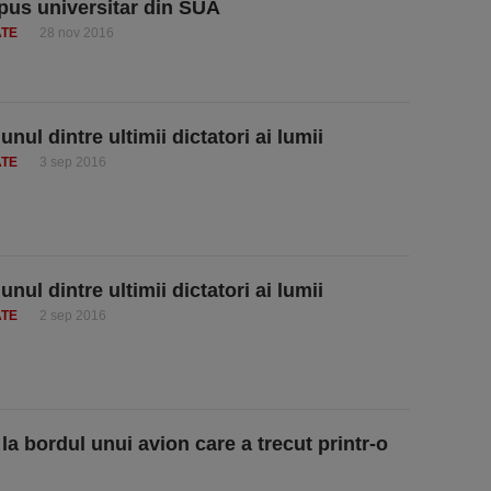
us universitar din SUA
ATE
28 nov 2016
unul dintre ultimii dictatori ai lumii
ATE
3 sep 2016
unul dintre ultimii dictatori ai lumii
ATE
2 sep 2016
la bordul unui avion care a trecut printr-o