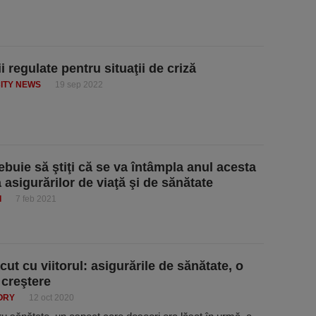
ii regulate pentru situaţii de criză
ITY NEWS
19 sep 2022
ebuie să ştiţi că se va întâmpla anul acesta
 asigurărilor de viaţă şi de sănătate
I
7 feb 2021
cut cu viitorul: asigurările de sănătate, o
 creştere
ORY
12 oct 2020