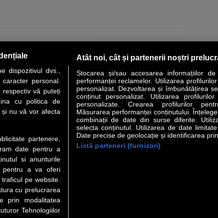
PAGINA URMĂTOARE »
dențiale
Atât noi, cât și partenerii noștri preluc
 dispozitivul dvs.,
Stocarea și/sau accesarea informațiilor de
u caracter personal.
performanței reclamelor. Utilizarea profilurilo
personalizat. Dezvoltarea și îmbunătățirea serv
 respectiv vă puteți
conținut personalizat. Utilizarea profilurilor
VER STORY
LIDERI
ANALIZE
HI-TECH
MEET THE CEO
ina cu politica de
personalizate. Crearea profilurilor pentr
i și nu vă vor afecta
Măsurarea performanței conținutului. Înțelegere
combinații de date din surse diferite. Utiliz
uri utile
Servicii
selecta conținutul. Utilizarea de date limitat
Date precise de geolocație și identificarea prin
ublicitate partenere,
Listă parteneri (furnizori)
Financiar
Politica de confidentialitate
Newsletter
ucram date pentru a
 Noi
Termeni si conditii
RSS
nutul si anunturile
t Redactie
About cookies
., pentru a va oferi
t Marketing
 traficul pe website.
atura cu prelucrarea
 Vanzari
te prin modalitatea
ente print
uturor Tehnologiilor
orii BM