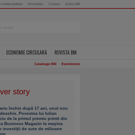
 confidentialitate
Newsletter
Contact
Arhiva BM
ECONOMIE CIRCULARĂ
REVISTA BM
Cataloage BM
Evenimente
ver story
ariu închis după 17 ani, unul nou
 deschis. Povestea lui Iulian
ciu de la primul premiu primit din
ea Business Magazin la maşina
e investiţii de sute de milioane
uro