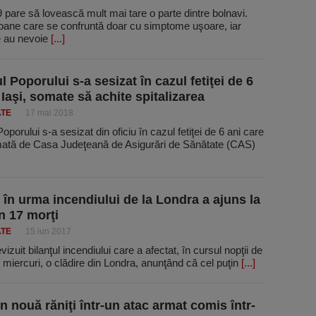
pare să lovească mult mai tare o parte dintre bolnavi.
oane care se confruntă doar cu simptome uşoare, iar
e au nevoie
[...]
 Poporului s-a sesizat în cazul fetiţei de 6
 Iaşi, somate să achite spitalizarea
ATE
17 mai 2018
oporului s-a sesizat din oficiu în cazul fetiţei de 6 ani care
mată de Casa Judeţeană de Asigurări de Sănătate (CAS)
l în urma incendiului de la Londra a ajuns la
in 17 morţi
ATE
15 iun 2017
evizuit bilanţul incendiului care a afectat, în cursul nopţii de
 miercuri, o clădire din Londra, anunţând că cel puţin
[...]
n nouă răniţi într-un atac armat comis într-