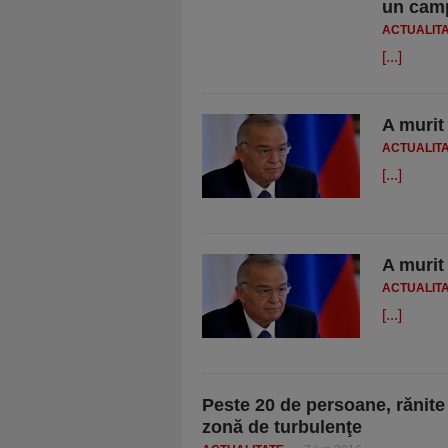
un camp
ACTUALIT
[...]
A murit 
ACTUALIT
[...]
A murit 
ACTUALIT
[...]
Peste 20 de persoane, rănite 
zonă de turbulenţe