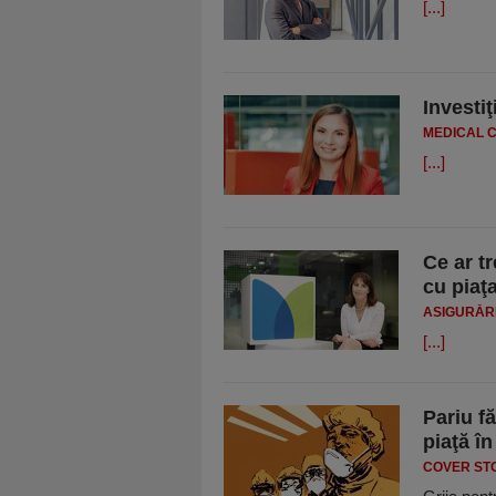
[...]
Investiţ
MEDICAL C
[...]
Ce ar tr
cu piaţa
ASIGURĂR
[...]
Pariu fă
piaţă în
COVER ST