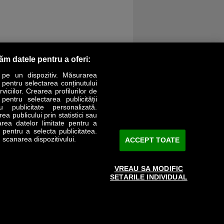
răm datele pentru a oferi:
 pe un dispozitiv. Măsurarea
r pentru selectarea conținutului
iciilor. Crearea profilurilor de
 pentru selectarea publicității
LIFESTYLE
SPECIAL
OPINII
u publicitate personalizată.
a publicului prin statistici sau
area datelor limitate pentru a
Revista Business Magazin
e pentru a selecta publicitatea.
 scanarea dispozitivului.
ACCEPT TOATE
Abonează-te şi primeşte revista acasă
saptămânal
VREAU SA MODIFIC
Discount:
15%
SETARILE INDIVIDUAL
Arhivă revistă
ABONARE