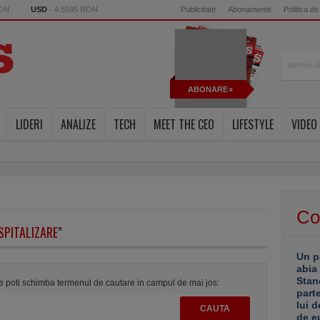
RON
USD
- 4.5595 RON
Publicitate
Abonamente
Politica de
ABONARE
LIDERI
ANALIZE
TECH
MEET THE CEO
LIFESTYLE
VIDEO
Co
SPITALIZARE
"
Un p
abia
Stan
te poti schimba termenul de cautare in campul de mai jos:
part
lui d
de e