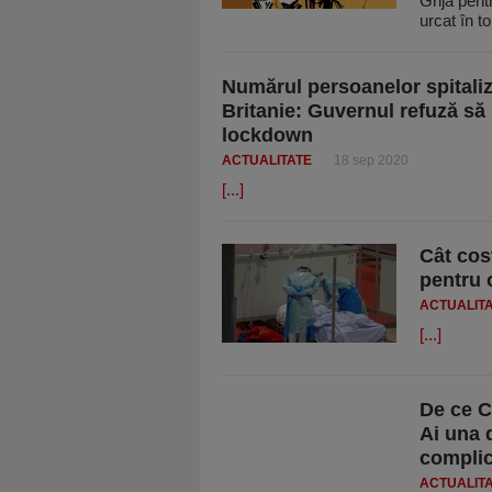
Grija pent
urcat în to
Numărul persoanelor spitaliza
Britanie: Guvernul refuză să
lockdown
ACTUALITATE
18 sep 2020
[...]
Cât cos
pentru 
ACTUALIT
[...]
De ce CO
Ai una d
complic
ACTUALIT