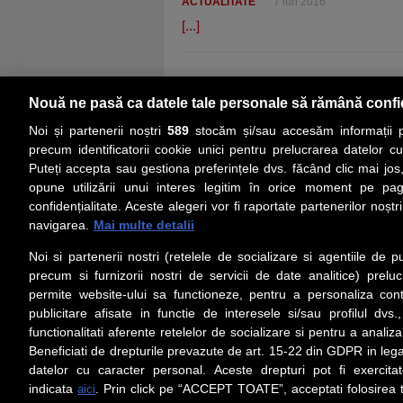
ACTUALITATE
7 iun 2016
[...]
Nouă ne pasă ca datele tale personale să rămână confi
Noi și partenerii noștri
589
stocăm și/sau accesăm informații pe
precum identificatorii cookie unici pentru prelucrarea datelor c
Puteți accepta sau gestiona preferințele dvs. făcând clic mai jos,
PRIMA PAGINĂ
ACTUALITATE
CO
opune utilizării unui interes legitim în orice moment pe pag
confidențialitate. Aceste alegeri vor fi raportate partenerilor noștr
navigarea.
Mai multe detalii
Social
Link-
Noi si partenerii nostri (retelele de socializare si agentiile de p
Z
iarul 
Urmareste-ne pe Facebook
precum si furnizorii nostri de servicii de date analitice) prel
Despre
permite website-ului sa functioneze, pentru a personaliza conti
Contac
publicitare afisate in functie de interesele si/sau profilul dvs
Contac
functionalitati aferente retelelor de socializare si pentru a analiza
Beneficiati de drepturile prevazute de art. 15-22 din GDPR in leg
Contact
datelor cu caracter personal. Aceste drepturi pot fi exercita
Abonam
indicata
. Prin click pe “ACCEPT TOATE”, acceptati folosirea t
aici
Redact