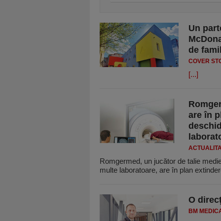
Un part
McDona
de famil
COVER STO
[...]
Romgerm
are în 
deschid
laborato
ACTUALIT
Romgermed, un jucător de talie medie c
multe la­boratoare, are în plan extinde
O direc
BM MEDIC