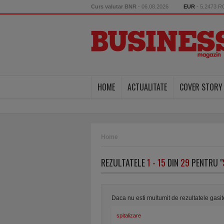
Curs valutar BNR
- 06.08.2026
EUR
- 5.2473 
HOME
ACTUALITATE
COVER STORY
Home
REZULTATELE
1 - 15
DIN
29
PENTRU "
Daca nu esti multumit de rezultatele gasi