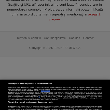
Spaţiile şi URL-ul/hyperlink-ul nu sunt luate în considerare în
numerotarea semnelor. Preluarea de informaţii poate fi făcută
numai în acord cu termenii agreaţi şi menţionaţi in
această
pagină
.
Termeni și condiții
Confidențialitate
Cookies
Contact
Copyright © 2025 BUSINESSMEX S.A.
Nouă ne pasă ca datele tale personale să rămână confidențiale
Noi și partenerii noștri
589
stocăm și/sau accesăm informații pe dispozitivul dvs., precum identificatorii cookie unici pentru prelucrarea datelor cu caracter personal. Puteți accepta
sau gestiona preferințele dvs. făcând clic mai jos, respectiv vă puteți opune utilizării unui interes legitim în orice moment pe pagina cu politica de confidențialitate. Aceste alegeri vor
fi raportate partenerilor noștri și nu vă vor afecta navigarea.
Mai multe detalii
Noi si partenerii nostri (retelele de socializare si agentiile de publicitate partenere, precum si furnizorii nostri de servicii de date analitice) prelucram date pentru a permite
website-ului sa functioneze, pentru a personaliza continutul si anunturile publicitare afisate in functie de interesele si/sau profilul dvs., pentru a va oferi functionalitati aferente
retelelor de socializare si pentru a analiza traficul pe website. Beneficiati de drepturile prevazute de art. 15-22 din GDPR in legatura cu prelucrarea datelor cu caracter personal.
Aceste drepturi pot fi exercitate prin modalitatea indicata
aici
. Prin click pe “ACCEPT TOATE”, acceptati folosirea tuturor Tehnologiilor de tip Cookie, care implica inclusiv acceptul
dvs. cu privire la stocarea/accesarea informatiilor de catre Vendor-ii cu care colaboram. Prin click pe “VREAU SA MODIFIC SETARILE INDIVIDUAL” puteti schimba preferintele in
mod individual, mai putin cele legate de cookie strict necesare pentru functionarea website-ului.
Atât noi, cât și partenerii noștri prelucrăm datele pentru a oferi:
Stocarea și/sau accesarea informațiilor de pe un dispozitiv. Măsurarea performanței reclamelor. Utilizarea profilurilor pentru selectarea conținutului personalizat. Dezvoltarea și
îmbunătățirea serviciilor. Crearea profilurilor de conținut personalizat. Utilizarea profilurilor pentru selectarea publicității personalizate. Crearea profilurilor pentru publicitate
personalizată. Măsurarea performanței conținutului. Înțelegerea publicului prin statistici sau combinații de date din surse diferite. Utilizarea datelor limitate pentru a selecta