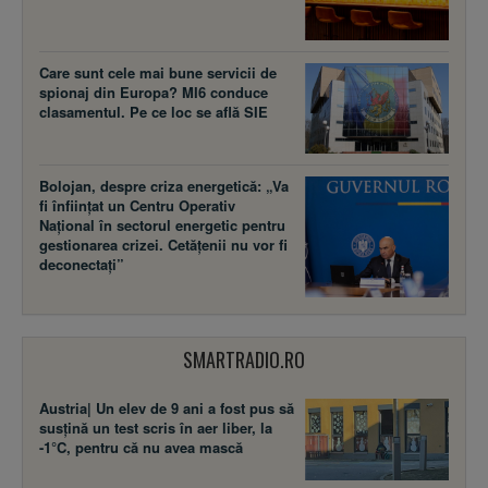
Care sunt cele mai bune servicii de
spionaj din Europa? MI6 conduce
clasamentul. Pe ce loc se află SIE
Bolojan, despre criza energetică: „Va
fi înființat un Centru Operativ
Național în sectorul energetic pentru
gestionarea crizei. Cetățenii nu vor fi
deconectați”
SMARTRADIO.RO
Austria| Un elev de 9 ani a fost pus să
susţină un test scris în aer liber, la
-1°C, pentru că nu avea mască