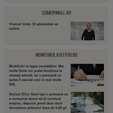
COMEDYMALL.RO
Vremuri triste. Şi păcănelele se
închid.
MONITORULJUSTITIEI.RO
Modificări la legea societăţilor: Mai
multe firme vor putea funcţiona la
aceeaşi adresă, iar o persoană va
putea fi asociat unic în mai multe
SRL
Decizie ÎCCJ: Dacă laşi o persoană ce
a consumat alcool să îţi conducă
maşina, răspunzi penal doar dacă
alcoolemia şoferului trece de 0,80 g/l