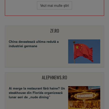
Vezi mai multe ştiri
ZF.RO
China devastează ultima redută a
industriei germane
ALEPHNEWS.RO
Ai merge la restaurant fără haine? Un
steakhouse din Florida organizează
lunar seri de „nude dining”