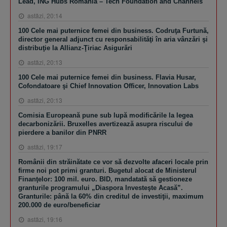
Lead, ING Hubs România – Tech Foundation and Channels
astăzi, 20:14
100 Cele mai puternice femei din business. Codruţa Furtună,
director general adjunct cu responsabilităţi în aria vânzări şi
distribuţie la Allianz-Ţiriac Asigurări
astăzi, 20:13
100 Cele mai puternice femei din business. Flavia Husar,
Cofondatoare şi Chief Innovation Officer, Innovation Labs
astăzi, 20:13
Comisia Europeană pune sub lupă modificările la legea
decarbonizării. Bruxelles avertizează asupra riscului de
pierdere a banilor din PNRR
astăzi, 19:17
Românii din străinătate ce vor să dezvolte afaceri locale prin
firme noi pot primi granturi. Bugetul alocat de Ministerul
Finanţelor: 100 mil. euro. BID, mandatată să gestioneze
granturile programului „Diaspora Investeşte Acasă”.
Granturile: până la 60% din creditul de investiţii, maximum
200.000 de euro/beneficiar
astăzi, 19:16