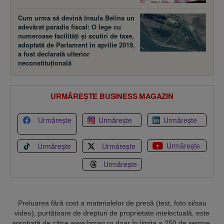
Cum urma să devină Insula Belina un
adevărat paradis fiscal: O lege cu
numeroase facilităţi şi scutiri de taxe,
adoptată de Parlament în aprilie 2019,
a fost declarată ulterior
neconstituţională
URMĂREȘTE BUSINESS MAGAZIN
Urmărește
Urmărește
Urmărește
Urmărește
Urmărește
Urmărește
Urmărește
Preluarea fără cost a materialelor de presă (text, foto si/sau
video), purtătoare de drepturi de proprietate intelectuală, este
aprobată de către www.bmag.ro doar în limita a 250 de semne.