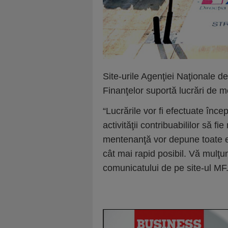
S
ite-urile Agenţiei Naţionale d
Finanţelor suportă lucrări de 
“Lucrările vor fi efectuate înc
activităţii contribuabililor să f
mentenanţă vor depune toate ef
cât mai rapid posibil. Vă mulţu
comunicatului de pe site-ul MF