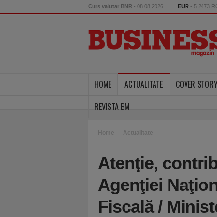
Curs valutar BNR
- 08.08.2026
EUR
- 5.2473 
HOME
ACTUALITATE
COVER STOR
REVISTA BM
Home
Actualitate
Atenţie, contrib
Agenţiei Naţio
Fiscală / Minist