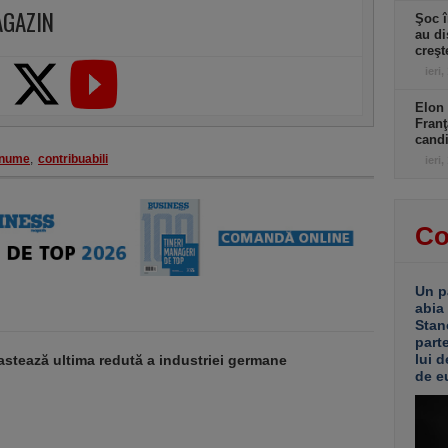
AGAZIN
Şoc î
au di
creşt
ieri,
Elon 
Franţ
candi
nume
,
contribuabili
ieri,
Co
Un p
abia
Stan
part
lui d
stează ultima redută a industriei germane
de e