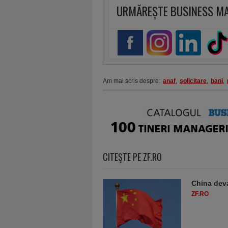
URMĂREȘTE BUSINESS M
Am mai scris despre:
anaf
,
solicitare
,
bani
,
CITEŞTE PE ZF.RO
China deva
ZF.RO