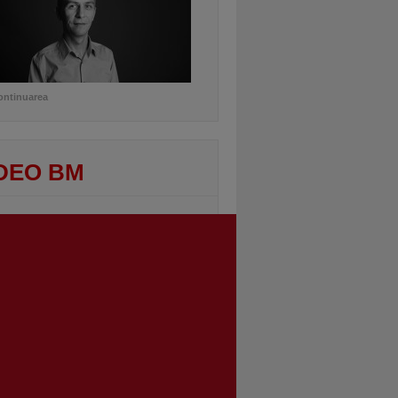
ontinuarea
DEO BM