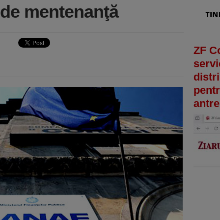
i de mentenanţă
ZF C
servi
distr
pentr
antre