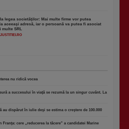
 la legea societăţilor: Mai multe firme vor putea
la aceeaşi adresă, iar o persoană va putea fi asociat
i multe SRL
USTITIEI.RO
terea nu ridică vocea
ură a succesului în viaţă se rezumă la un singur cuvânt. La
au dispărut în iulie deşi se estima o creştere de 100.000
n Franţa: cere „reducerea la tăcere” a candidatei Marine