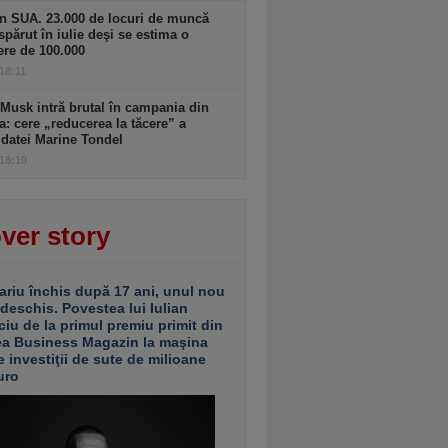
n SUA. 23.000 de locuri de muncă
spărut în iulie deşi se estima o
ere de 100.000
 18:11
Musk intră brutal în campania din
a: cere „reducerea la tăcere” a
datei Marine Tondel
 18:10
ver story
ariu închis după 17 ani, unul nou
 deschis. Povestea lui Iulian
ciu de la primul premiu primit din
ea Business Magazin la maşina
e investiţii de sute de milioane
uro