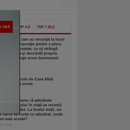
A ORĂ
TOP AZI
TOP 7 ZILE
tea fraţilor care au renunţat la locul
ncă din corporaţie pentru a pleca
ncă în străinatate, ca să strângă
 necesari să-şi deschidă propria
ere. Cum merge acum businessul
zi, 09:10
ington, dincolo de Casa Albă:
ea nu ridică vocea
zi, 05:00
n Buffett spune că adevărata
ă a succesului în viaţă se rezumă
 singur cuvânt. La finalul vieţii, un
r lucru va conta cu adevărat, crede
are este acesta?
zi, 03:00