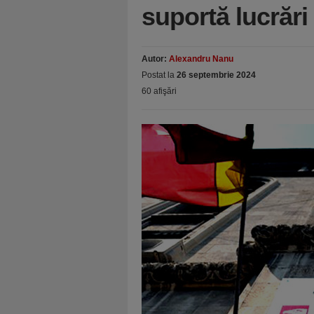
suportă lucrăr
Autor:
Alexandru Nanu
Postat la
26 septembrie 2024
60 afişări