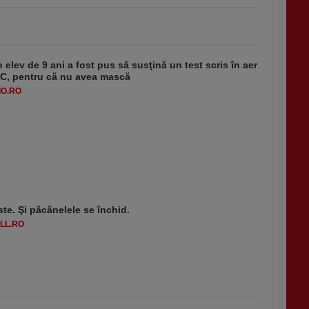
 elev de 9 ani a fost pus să susţină un test scris în aer
-1°C, pentru că nu avea mască
O.RO
ste. Şi păcănelele se închid.
LL.RO