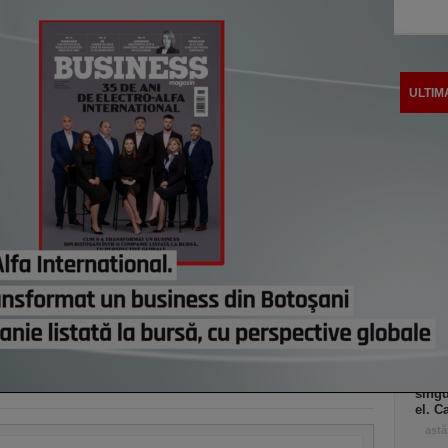
ULTIM
Poves
de mu
la mu
banii
afac
lor?
astă
Wash
puter
astă
Warre
măsur
la un
singu
el. C
astă