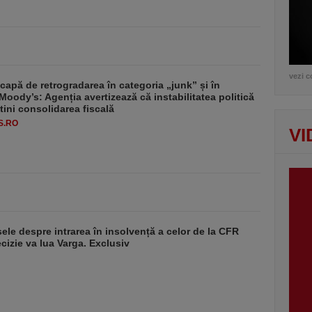
vezi c
apă de retrogradarea în categoria „junk” și în
Moody’s: Agenția avertizează că instabilitatea politică
tini consolidarea fiscală
S.RO
VI
sele despre intrarea în insolvență a celor de la CFR
ecizie va lua Varga. Exclusiv