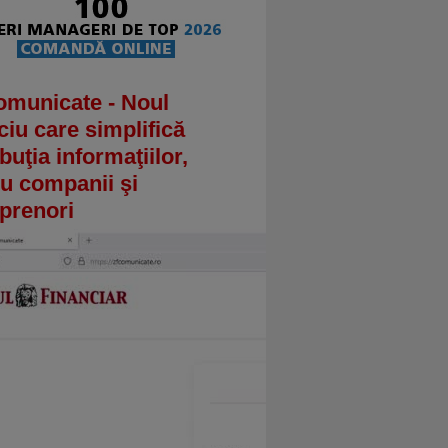
omunicate - Noul
ciu care simplifică
ibuţia informaţiilor,
u companii şi
prenori