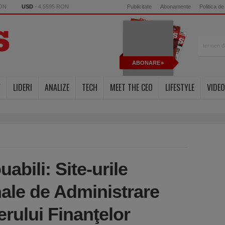
RON
USD
- 4.5595 RON
Publicitate
Abonamente
Politica de
ABONARE
Y
LIDERI
ANALIZE
TECH
MEET THE CEO
LIFESTYLE
VIDEO
uabili: Site-urile
nale de Administrare
erului Finanţelor