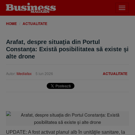
Desch
meniu
HOME
ACTUALITATE
Arafat, despre situaţia din Portul
Constanţa: Există posibilitatea să existe şi
alte drone
Autor:
Mediafax
5 iun 2026
ACTUALITATE
UPDATE: A fost activat planul alb în unităţile sanitare, la