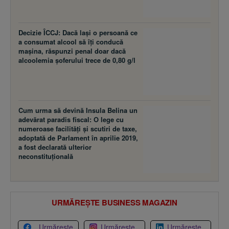
Decizie ÎCCJ: Dacă laşi o persoană ce
a consumat alcool să îţi conducă
maşina, răspunzi penal doar dacă
alcoolemia şoferului trece de 0,80 g/l
Cum urma să devină Insula Belina un
adevărat paradis fiscal: O lege cu
numeroase facilităţi şi scutiri de taxe,
adoptată de Parlament în aprilie 2019,
a fost declarată ulterior
neconstituţională
URMĂREȘTE BUSINESS MAGAZIN
Urmărește
Urmărește
Urmărește