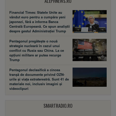
ALEPHNEWS.RO
Financial Times: Statele Unite au
vândut euro pentru a cumpăra yeni
japonezi, fără a informa Banca
Centrală Europeană. Ce spun analiștii
despre gestul Administrației Trump
Pentagonul pregătește o nouă
strategie nucleară în cazul unui
conflict cu Rusia sau China. La ce
opțiuni militare ar putea recurge
Trump
Pentagonul declasifică a cincea
tranșă de documente privind OZN-
urile și viața extraterestră. Sunt 41 de
materiale noi, inclusiv imagini și
videoclipuri
SMARTRADIO.RO