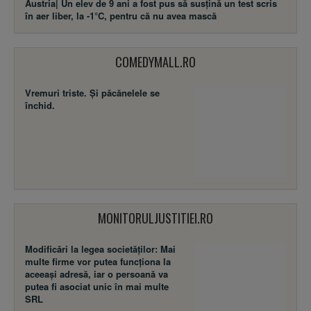
Austria| Un elev de 9 ani a fost pus să susţină un test scris
în aer liber, la -1°C, pentru că nu avea mască
COMEDYMALL.RO
Vremuri triste. Şi păcănelele se
închid.
MONITORULJUSTITIEI.RO
Modificări la legea societăţilor: Mai
multe firme vor putea funcţiona la
aceeaşi adresă, iar o persoană va
putea fi asociat unic în mai multe
SRL