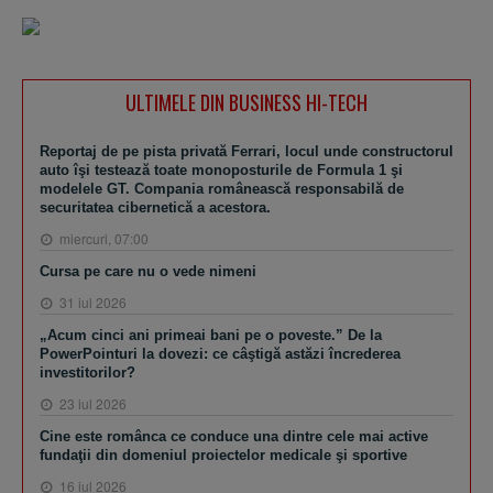
ULTIMELE DIN BUSINESS HI-TECH
Reportaj de pe pista privată Ferrari, locul unde constructorul
auto îşi testează toate monoposturile de Formula 1 şi
modelele GT. Compania românească responsabilă de
securitatea cibernetică a acestora.
miercuri, 07:00
Cursa pe care nu o vede nimeni
31 iul 2026
„Acum cinci ani primeai bani pe o poveste.” De la
PowerPointuri la dovezi: ce câştigă astăzi încrederea
investitorilor?
23 iul 2026
Cine este românca ce conduce una dintre cele mai active
fundaţii din domeniul proiectelor medicale şi sportive
16 iul 2026