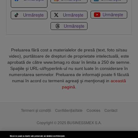
Urmărește
Urmărește
Urmărește
Urmărește
Preluarea fără cost a materialelor de presă (text, foto si/sau
video), purtătoare de drepturi de proprietate intelectuală, este
aprobată de către www.bmag.ro doar în limita a 250 de semne.
Spaţiile şi URL-ul/hyperlink-ul nu sunt luate în considerare în
numerotarea semnelor. Preluarea de informaţii poate fi făcută
numai în acord cu termenii agreaţi şi menţionaţi in
această
pagină
.
Termeni și condiții
Confidențialitate
Cookies
Contact
Copyright © 2025 BUSINESSMEX S.A.
Nouă ne pasă ca datele tale personale să rămână confidențiale