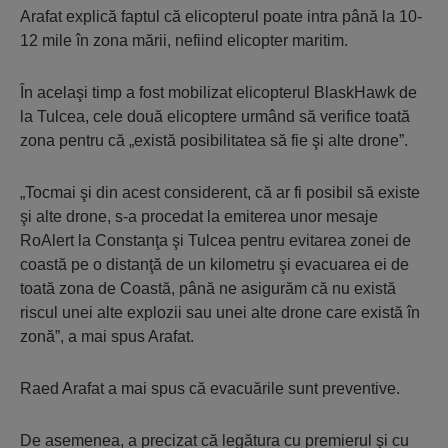
Arafat explică faptul că elicopterul poate intra până la 10-
12 mile în zona mării, nefiind elicopter maritim.
În acelaşi timp a fost mobilizat elicopterul BlaskHawk de
la Tulcea, cele două elicoptere urmând să verifice toată
zona pentru că „există posibilitatea să fie şi alte drone”.
„Tocmai şi din acest considerent, că ar fi posibil să existe
şi alte drone, s-a procedat la emiterea unor mesaje
RoAlert la Constanţa şi Tulcea pentru evitarea zonei de
coastă pe o distanţă de un kilometru şi evacuarea ei de
toată zona de Coastă, până ne asigurăm că nu există
riscul unei alte explozii sau unei alte drone care există în
zonă”, a mai spus Arafat.
Raed Arafat a mai spus că evacuările sunt preventive.
De asemenea, a precizat că legătura cu premierul şi cu