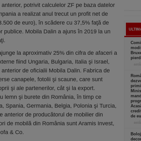
anterior, potrivit calculelor ZF pe baza datelor
pania a realizat anul trecut un profit net de
3.500 de euro), în scădere cu 37,5% faţă de
ULTIM
r publice. Mobila Dalin a ajuns în 2019 la un
ţi.
Comi
modif
junge la aproximativ 25% din cifra de afaceri a
Bruxe
pierd
erne fiind Ungaria, Bulgaria, Italia şi Israel,
astă
e anterior de oficialii Mobila Dalin. Fabrica de
Român
rse canapele, fotolii şi scaune, care sunt
dezvo
primi
ii şi ale partenerilor, cât şi la export.
Minis
manda
 lemn şi burete din România, în timp ce
progr
ia, Spania, Germania, Belgia, Polonia şi Turcia,
Acasă
credi
se anterior de producătorul de mobilier din
de eu
ori de mobilă din România sunt Aramis Invest,
astă
Sofa & Co.
Boloj
decon