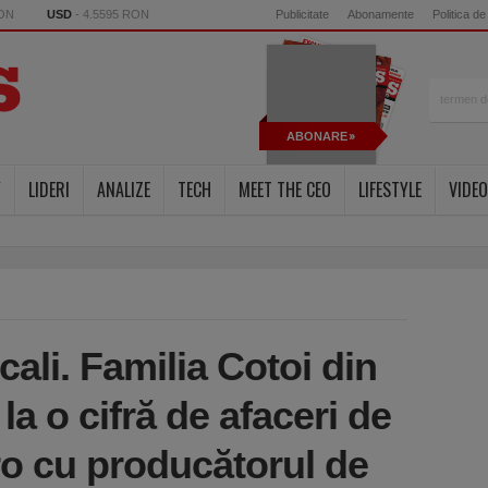
RON
USD
- 4.5595 RON
Publicitate
Abonamente
Politica de
ABONARE
Y
LIDERI
ANALIZE
TECH
MEET THE CEO
LIFESTYLE
VIDEO
cali. Familia Cotoi din
la o cifră de afaceri de
ro cu producătorul de