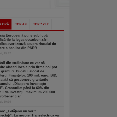
A ORĂ
TOP AZI
TOP 7 ZILE
sia Europeană pune sub lupă
icările la legea decarbonizării.
lles avertizează asupra riscului de
ere a banilor din PNRR
zi, 19:17
ii din străinătate ce vor să
lte afaceri locale prin firme noi pot
 granturi. Bugetul alocat de
terul Finanţelor: 100 mil. euro. BID,
tată să gestioneze granturile
amului „Diaspora Investeşte
”. Granturile: până la 60% din
tul de investiţii, maximum 200.000
ro/beneficiar
zi, 19:16
an: „Cetăţenii nu vor fi
ectaţi”. La nevoie, Transelectrica va