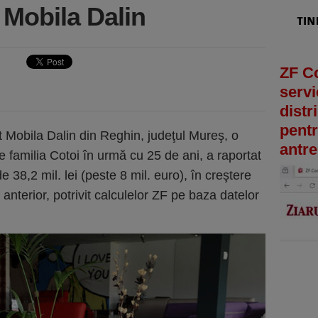
t Mobila Dalin
ZF C
servi
distr
pentr
t Mobila Dalin din Reghin, judeţul Mureş, o
antre
familia Cotoi în urmă cu 25 de ani, a raportat
e 38,2 mil. lei (peste 8 mil. euro), în creştere
anterior, potrivit calculelor ZF pe baza datelor