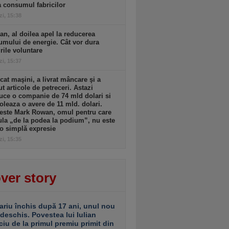
a consumul fabricilor
zi, 15:38
an, al doilea apel la reducerea
mului de energie. Cât vor dura
ile voluntare
zi, 15:37
cat maşini, a livrat mâncare şi a
t articole de petreceri. Astazi
ce o companie de 74 mld dolari si
oleaza o avere de 11 mld. dolari.
 este Mark Rowan, omul pentru care
la „de la podea la podium”, nu este
o simplă expresie
zi, 15:35
ver story
ariu închis după 17 ani, unul nou
 deschis. Povestea lui Iulian
ciu de la primul premiu primit din