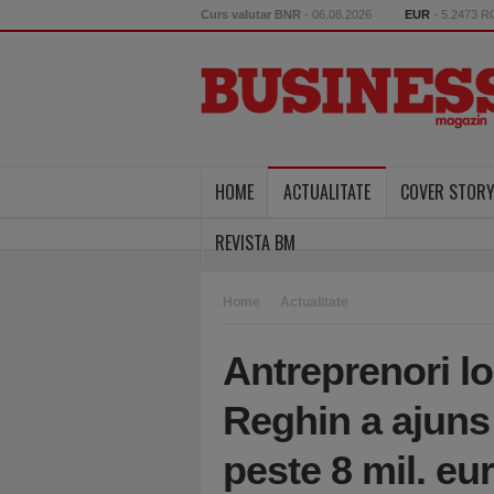
Curs valutar BNR
- 06.08.2026
EUR
- 5.2473 
HOME
ACTUALITATE
COVER STOR
REVISTA BM
Home
Actualitate
Antreprenori lo
Reghin a ajuns 
peste 8 mil. eu