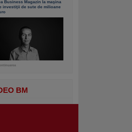
ea Business Magazin la maşina
e investiţii de sute de milioane
uro
ontinuarea
DEO BM