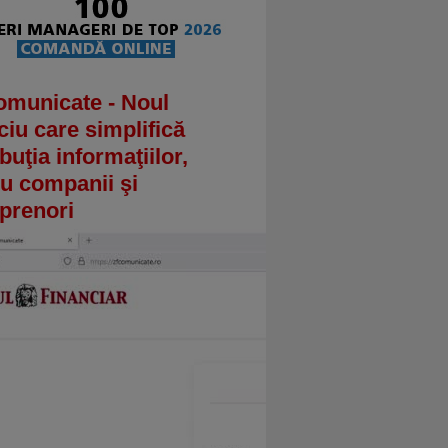
omunicate - Noul
ciu care simplifică
ibuţia informaţiilor,
u companii şi
prenori