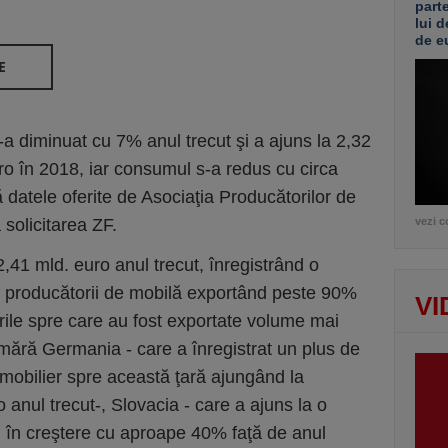
part
lui d
de e
E
a diminuat cu 7% anul trecut şi a a­juns la 2,32
ro în 2018, iar consumul s-a re­dus cu circa
 datele oferite de Aso­ciaţia Producă­torilor de
olici­tarea ZF.
vezi c
2,41 mld. euro anul trecut, înregistrând o
, producătorii de mobilă exportând peste 90%
VI
ările spre care au fost exportate volume mai
mără Germania - care a înregistrat un plus de
mobilier spre această ţară ajungând la
 anul trecut-, Slovacia - care a ajuns la o
, în creştere cu aproape 40% faţă de anul