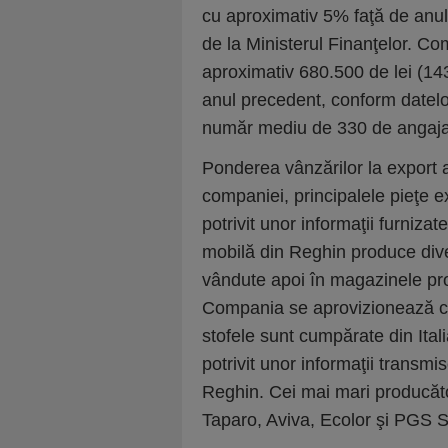
cu aproximativ 5% faţă de anul 
de la Ministerul Finanţelor. Com
aproximativ 680.500 de lei (14
anul precedent, conform datelo
număr mediu de 330 de angaja
Ponderea vânzărilor la export a
companiei, principalele pieţe ext
potrivit unor informaţii furnizat
mobilă din Reghin produce dive
vândute apoi în magazinele propr
Compania se aprovizionează cu
stofele sunt cumpărate din Ital
potrivit unor informaţii transmi
Reghin. Cei mai mari producăt
Taparo, Aviva, Ecolor şi PGS 