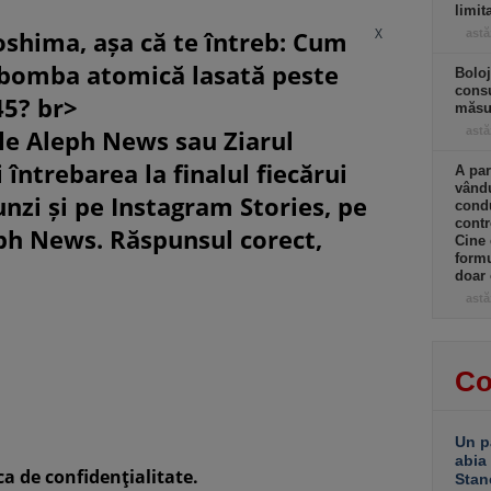
limit
X
oshima, așa că te întreb: Cum
astă
 bomba atomică lasată peste
Boloj
consu
45? br>
măsur
le Aleph News sau Ziarul
astă
 întrebarea la finalul fiecărui
A par
vându
unzi și pe Instagram Stories, pe
condu
contr
eph News. Răspunsul corect,
Cine
formu
doar 
astă
Co
Un p
abia
ca de confidenţialitate.
Stan