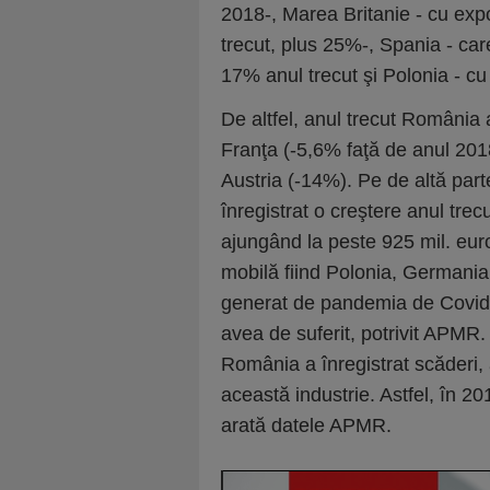
2018-, Marea Britanie - cu expo
trecut, plus 25%-, Spania - car
17% anul trecut şi Polonia - c
De altfel, anul trecut România 
Franţa (-5,6% faţă de anul 2018
Austria (-14%). Pe de altă part
înregistrat o creştere anul tr
ajungând la peste 925 mil. euro
mobilă fiind Polonia, Germania,
generat de pandemia de Covid-1
avea de suferit, potrivit APMR.
România a înregistrat scăderi, 
această industrie. Astfel, în 2
arată datele APMR.