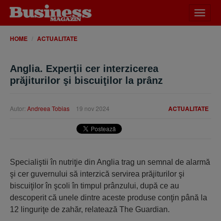
Desch
meniu
HOME
ACTUALITATE
Anglia. Experţii cer interzicerea
prăjiturilor şi biscuiţilor la prânz
Autor:
Andreea Tobias
19 nov 2024
ACTUALITATE
Specialiştii în nutriţie din Anglia trag un semnal de alarmă
şi cer guvernului să interzică servirea prăjiturilor şi
biscuiţilor în şcoli în timpul prânzului, după ce au
descoperit că unele dintre aceste produse conţin până la
12 linguriţe de zahăr, relatează The Guardian.