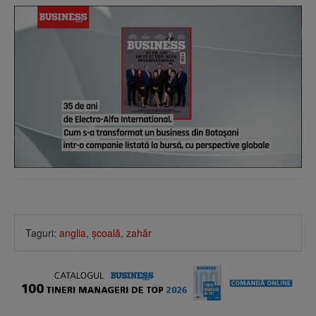
Taguri:
anglia
,
şcoală
,
zahăr