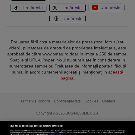
Urmărește
Urmărește
Urmărește
Urmărește
Preluarea fără cost a materialelor de presă (text, foto si/sau
video), purtătoare de drepturi de proprietate intelectuală, este
aprobată de către www.bmag.ro doar în limita a 250 de semne.
Spaţiile şi URL-ul/hyperlink-ul nu sunt luate în considerare în
numerotarea semnelor. Preluarea de informaţii poate fi făcută
numai în acord cu termenii agreaţi şi menţionaţi in
această
pagină
.
Termeni și condiții
Confidențialitate
Cookies
Contact
Copyright © 2025 BUSINESSMEX S.A.
Nouă ne pasă ca datele tale personale să rămână confidențiale
Noi și partenerii noștri
589
stocăm și/sau accesăm informații pe dispozitivul dvs., precum identificatorii cookie unici pentru prelucrarea datelor cu caracter personal. Puteți accepta
sau gestiona preferințele dvs. făcând clic mai jos, respectiv vă puteți opune utilizării unui interes legitim în orice moment pe pagina cu politica de confidențialitate. Aceste alegeri vor
fi raportate partenerilor noștri și nu vă vor afecta navigarea.
Mai multe detalii