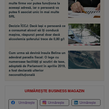
multe firme vor putea funcţiona la
aceeaşi adresă, iar o persoană va
putea fi asociat unic în mai multe
SRL
Decizie ÎCCJ: Dacă laşi o persoană ce
a consumat alcool să îţi conducă
maşina, răspunzi penal doar dacă
alcoolemia şoferului trece de 0,80 g/l
Cum urma să devină Insula Belina un
adevărat paradis fiscal: O lege cu
numeroase facilităţi şi scutiri de taxe,
adoptată de Parlament în aprilie 2019,
a fost declarată ulterior
neconstituţională
URMĂREȘTE BUSINESS MAGAZIN
Urmărește
Urmărește
Urmărește