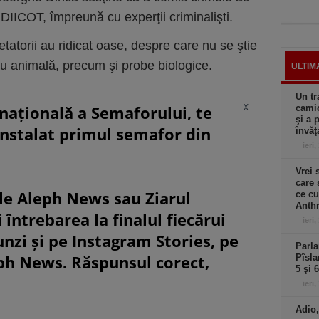
i DIICOT, împreună cu experţii criminalişti.
tatorii au ridicat oase, despre care nu se ştie
u animală, precum şi probe biologice.
ULTIM
Un tr
X
rnațională a Semaforului, te
camio
şi a 
instalat primul semafor din
învăţ
ieri,
Vrei 
care 
le Aleph News sau Ziarul
ce cu
Anthr
 întrebarea la finalul fiecărui
ieri,
unzi și pe Instagram Stories, pe
Parla
eph News. Răspunsul corect,
Pîsla
5 şi 
ieri,
Adio,