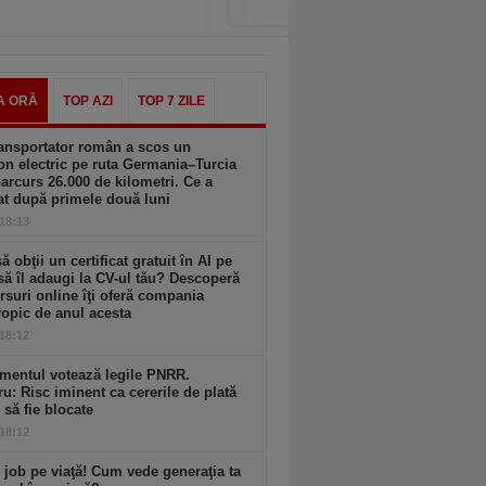
A ORĂ
TOP AZI
TOP 7 ZILE
ansportator român a scos un
n electric pe ruta Germania–Turcia
parcurs 26.000 de kilometri. Ce a
at după primele două luni
 18:13
să obţii un certificat gratuit în AI pe
să îl adaugi la CV-ul tău? Descoperă
rsuri online îţi oferă compania
opic de anul acesta
 18:12
mentul votează legile PNRR.
ru: Risc iminent ca cererile de plată
6 să fie blocate
 18:12
 job pe viaţă! Cum vede generaţia ta