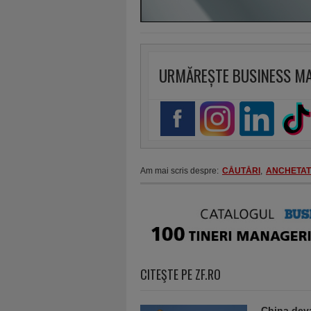
URMĂREȘTE BUSINESS M
Am mai scris despre:
CĂUTĂRI
,
ANCHETAT
CITEŞTE PE ZF.RO
China deva