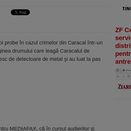
ZF C
servi
i probe în cazul crimelor din Caracal într-un
distr
ginea drumului care leagă Caracalul de
pentr
esc de detectoare de metal şi au luat la pas
antre
ntru MEDIAFAX, că în cursul audierilor şi