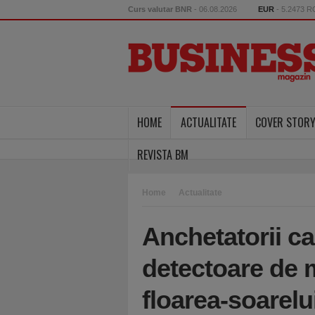
Curs valutar BNR
- 06.08.2026
EUR
- 5.2473 
HOME
ACTUALITATE
COVER STOR
REVISTA BM
Home
Actualitate
Anchetatorii ca
detectoare de m
floarea-soarelu