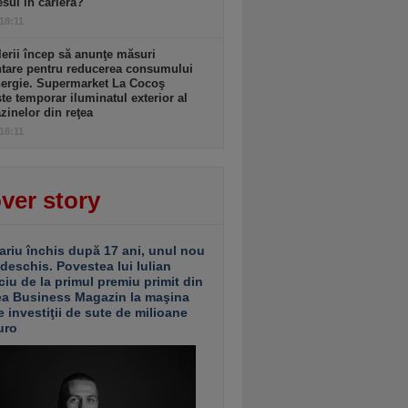
sul în carieră?
 18:11
lerii încep să anunţe măsuri
ntare pentru reducerea consumului
nergie. Supermarket La Cocoş
te temporar iluminatul exterior al
inelor din reţea
 18:11
ver story
ariu închis după 17 ani, unul nou
 deschis. Povestea lui Iulian
ciu de la primul premiu primit din
ea Business Magazin la maşina
e investiţii de sute de milioane
uro