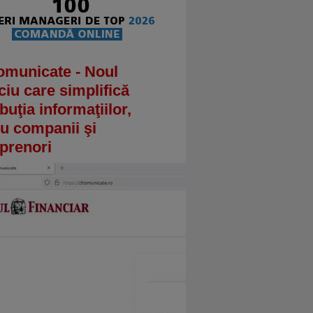
omunicate - Noul
ciu care simplifică
ibuţia informaţiilor,
u companii şi
prenori