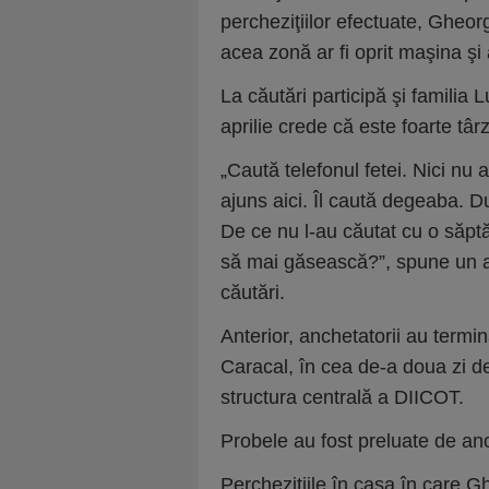
percheziţiilor efectuate, Gheor
acea zonă ar fi oprit maşina şi a
La căutări participă şi familia L
aprilie crede că este foarte târ
„Caută telefonul fetei. Nici nu
ajuns aici. Îl caută degeaba. Du
De ce nu l-au căutat cu o săpt
să mai găsească?”, spune un apr
căutări.
Anterior, anchetatorii au termi
Caracal, în cea de-a doua zi d
structura centrală a DIICOT.
Probele au fost preluate de anch
Percheziţiile în casa în care 