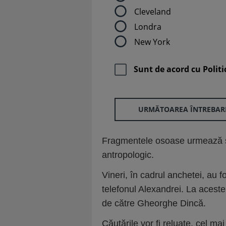
Cleveland
Londra
New York
Sunt de acord cu
Politi
URMĂTOAREA ÎNTREBAR
Fragmentele osoase urmează să
antropologic.
Vineri, în cadrul anchetei, au f
telefonul Alexandrei. La aceste
de către Gheorghe Dincă.
Căutările vor fi reluate, cel ma