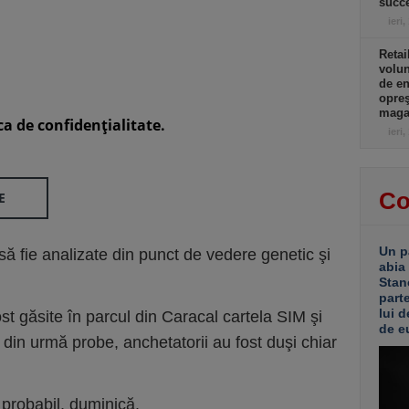
succe
ieri,
Retai
volu
de e
opreş
magaz
ca de confidenţialitate.
ieri,
Co
E
Un p
 fie analizate din punct de vedere genetic şi
abia
Stan
part
lui d
ost găsite în parcul din Caracal cartela SIM şi
de e
 din urmă probe, anchetatorii au fost duşi chiar
i probabil, duminică.