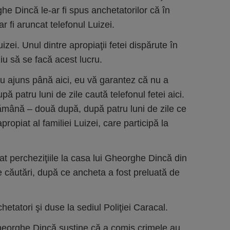
ghe Dincă le-ar fi spus anchetatorilor că în
r fi aruncat telefonul Luizei.
uizei. Unul dintre apropiaţii fetei dispărute în
ziu să se facă acest lucru.
 au ajuns până aici, eu vă garantez că nu a
pă patru luni de zile caută telefonul fetei aici.
ămână – două după, după patru luni de zile ce
opiat al familiei Luizei, care participă la
nat percheziţiile la casa lui Gheorghe Dincă din
e căutări, după ce ancheta a fost preluată de
etatori şi duse la sediul Poliţiei Caracal.
Gheorghe Dincă susţine că a comis crimele au