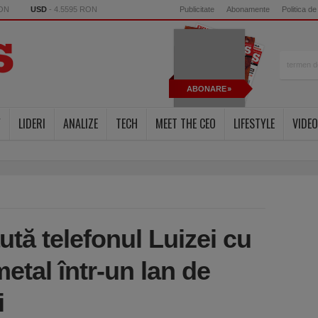
RON
USD
- 4.5595 RON
Publicitate
Abonamente
Politica de
ABONARE
Y
LIDERI
ANALIZE
TECH
MEET THE CEO
LIFESTYLE
VIDEO
ută telefonul Luizei cu
etal într-un lan de
i