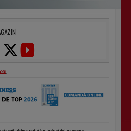
AGAZIN
ORI
,
stează ultima redută a industriei germane