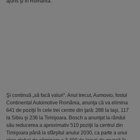
ajuns şi în România.
Şi continuă „să facă valuri“. Anul trecut, Au­mo­vio, fostul
Con­ti­nental Automotive Ro­mânia, anunţa că va elimina
641 de poziţii în cele trei centre din ţară: 288 la Iaşi, 117
la Sibiu şi 236 la Timişoara. Bosch a anunţat la rân­dul
său reducerea a aproximativ 510 poziţii la centrul din
Timişoara până la sfârşitul anului 2030, ca parte a unui