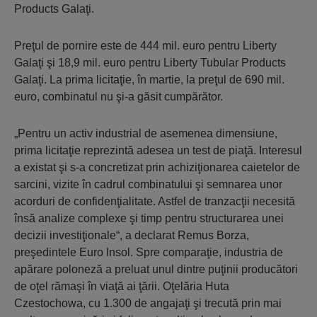
Products Galaţi.
Preţul de por­nire este de 444 mil. euro pentru Liberty
Galaţi şi 18,9 mil. euro pentru Liberty Tubular Products
Galaţi. La prima licitaţie, în martie, la preţul de 690 mil.
euro, combinatul nu şi-a găsit cumpărător.
„Pentru un ac­tiv indus­trial de ase­menea dimensiu­ne,
prima licitaţie reprezintă adesea un test de piaţă. Inte­resul
a existat şi s-a concre­tizat prin achizi­ţio­narea caie­telor de
sar­cini, vizite în ca­drul com­binatului şi semna­rea unor
acorduri de confi­den­ţialitate. Astfel de tran­zac­ţii necesită
însă ana­lize com­ple­xe şi timp pentru struc­turarea unei
decizii investiţionale“, a declarat Remus Borza,
preşedintele Euro Insol. Spre compara­ţie, industria de
apărare po­loneză a preluat unul dintre puţinii producători
de oţel rămaşi în viaţă ai ţării. Oţelăria Huta
Czestochowa, cu 1.300 de angajaţi şi trecută prin mai