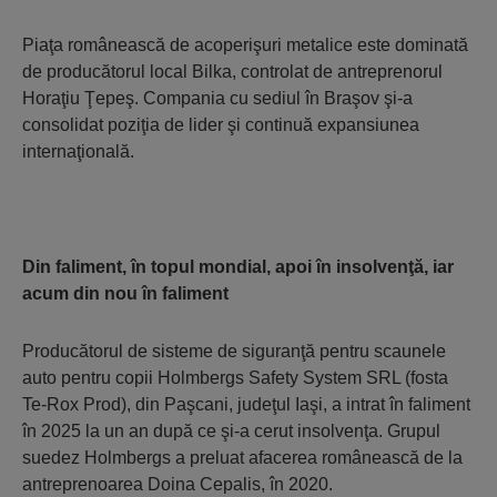
Piaţa românească de acoperişuri metalice este dominată
de producătorul local Bilka, controlat de antreprenorul
Horaţiu Ţepeş. Compania cu sediul în Braşov şi-a
consolidat poziţia de lider şi continuă expansiunea
internaţională.
Din faliment, în topul mondial, apoi în insolvenţă, iar
acum din nou în faliment
Producătorul de sis­teme de siguranţă pen­tru scaunele
auto pen­tru copii Holmbergs Safety System SRL (fosta
Te-Rox Prod), din Paşcani, judeţul Iaşi, a intrat în faliment
în 2025 la un an după ce şi-a cerut insolvenţa. Gru­pul
sue­dez Holm­bergs a pre­luat afacerea româ­nească de la
an­trepre­noarea Doina Cepalis, în 2020.