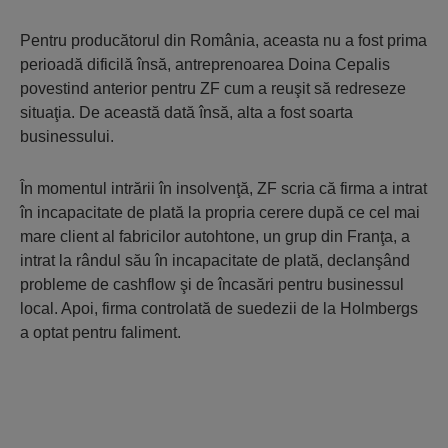
Pentru produ­că­to­rul din România, aceas­ta nu a fost prima
peri­oadă dificilă însă, antre­prenoarea Doina Cepa­lis
povestind ante­rior pentru ZF cum a reuşit să redreseze
situaţia. De această dată însă, alta a fost soarta
businessului.
În momentul intrării în insol­ven­ţă, ZF scria că firma a intrat
în inca­pa­ci­tate de plată la propria cerere după ce cel mai
mare client al fabricilor autohtone, un grup din Franţa, a
intrat la rândul său în incapacitate de plată, declanşând
pro­bleme de cashflow şi de în­ca­sări pentru busi­nessul
local. A­poi, firma con­tro­lată de suedezii de la Holmbergs
a op­tat pentru faliment.