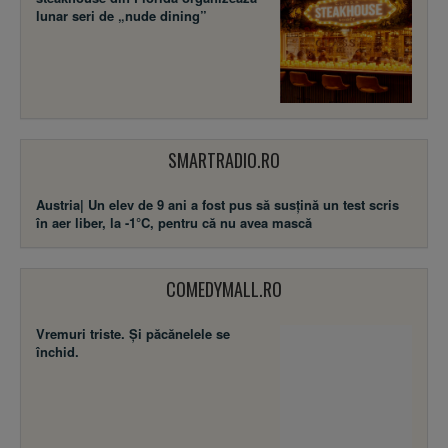
lunar seri de „nude dining”
SMARTRADIO.RO
Austria| Un elev de 9 ani a fost pus să susţină un test scris
în aer liber, la -1°C, pentru că nu avea mască
COMEDYMALL.RO
Vremuri triste. Şi păcănelele se
închid.