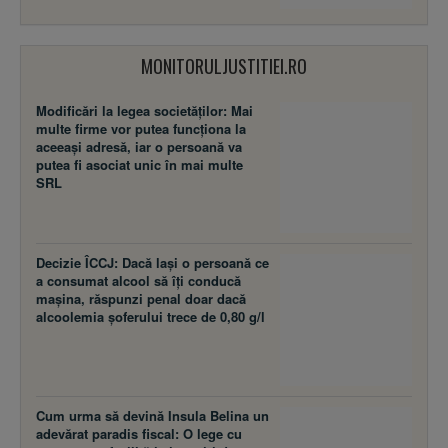
MONITORULJUSTITIEI.RO
Modificări la legea societăţilor: Mai
multe firme vor putea funcţiona la
aceeaşi adresă, iar o persoană va
putea fi asociat unic în mai multe
SRL
Decizie ÎCCJ: Dacă laşi o persoană ce
a consumat alcool să îţi conducă
maşina, răspunzi penal doar dacă
alcoolemia şoferului trece de 0,80 g/l
Cum urma să devină Insula Belina un
adevărat paradis fiscal: O lege cu