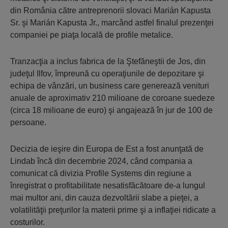
din România către antreprenorii slovaci Ma­rián Kapusta
Sr. şi Marián Kapusta Jr., marcând astfel fi­na­lul prezenţei
com­pa­niei pe piaţa lo­cală de profile metalice.
Tranzacţia a in­clus fabrica de la Şte­făneştii de Jos, din
judeţul Ilfov, îm­preună cu ope­ra­ţiunile de depozita­re şi
echipa de vân­zări, un busi­ness care generează ve­ni­turi
anuale de a­pro­ximativ 210 mili­oane de coroane suedeze
(circa 18 milioane de euro) şi angajează în jur de 100 de
persoane.
Decizia de ieşire din Europa de Est a fost anunţată de
Lindab încă din decembrie 2024, când compania a
comunicat că divizia Profile Systems din regiune a
înregistrat o profitabilitate nesatisfăcătoare de-a lungul
mai multor ani, din cauza dezvoltării slabe a pieţei, a
volatilităţii preţurilor la materii prime şi a inflaţiei ridicate a
costurilor.