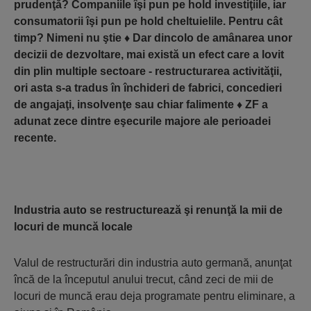
prudenţă? Companiile îşi pun pe hold investiţiile, iar
consumatorii îşi pun pe hold cheltuielile. Pentru cât
timp? Nimeni nu ştie
♦
Dar dincolo de amânarea unor
decizii de dezvoltare, mai există un efect care a lovit
din plin multiple sectoare - restructurarea activităţii,
ori asta s-a tradus în închideri de fabrici, concedieri
de angajaţi, insolvenţe sau chiar falimente
♦
ZF a
adunat zece dintre eşecurile majore ale perioadei
recente.
Industria auto se restructurează şi renunţă la mii de
locuri de muncă locale
Valul de restructurări din industria auto germană, anunţat
încă de la începutul anului trecut, când zeci de mii de
locuri de muncă erau deja programate pentru eli­minare, a