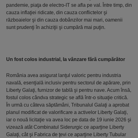
pandemie, piaţa de electro-IT se afla pe val. Între timp, din
cauza inflaţiei ridicate, din cauza conflictelor şi
războaielor şi din cauza dobânzilor mai mari, oamenii
sunt prudenţi în achiziţii şi cumpără mai puţin.
Un fost colos industrial, la vânzare fără cumpărător
România avea asigurat lanţul valoric pentru indus­tria
navală, esenţială inclusiv pentru sectorul de apărare, prin
Liberty Galaţi, furnizor de tablă şi pentru nave. Acum însă,
fostul colos cândva strategic se află într-o situaţie critică.
În urmă cu câteva săptămâni, Tribunalul Galaţi a aprobat
planul modificat de valo­rificare a acti­velor Liberty Galaţi,
iar o nouă licitaţie va avea loc pe data de 19 iunie 2026 şi
vizează atât Combinatul Siderurgic ce apar­ţi­ne Liberty
Galaţi, cât şi Fabrica de ţevi ce aparţine Liberty Tubular