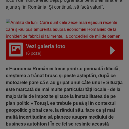
locuri de muncă erau deja programate pentru eli­minare, a
ajuns şi în România. Şi continuă „să facă valuri“.
Vezi galeria foto
(6 poze)
♦
Economia României trece printr-o perioadă dificilă,
creşterea a frânat brusc şi peste aşteptări, după ce
motoarele pare că s-au gripat unul câte unul
♦
Situaţia
este marcată de mai multe particularităţi locale - de la
majorările de impozite şi taxe la instabilitatea de pe
plan politic
♦
Totuşi, ea trebuie pusă şi în contextul
geopolitic global care, la rândul său, face ca şi mai
multă incertitudine să planeze asupra mediului de
business autohton l În ce fel se resimte această