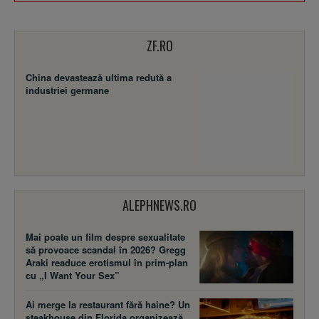
ZF.RO
China devastează ultima redută a
industriei germane
ALEPHNEWS.RO
Mai poate un film despre sexualitate
să provoace scandal în 2026? Gregg
Araki readuce erotismul în prim-plan
cu „I Want Your Sex”
Ai merge la restaurant fără haine? Un
steakhouse din Florida organizează