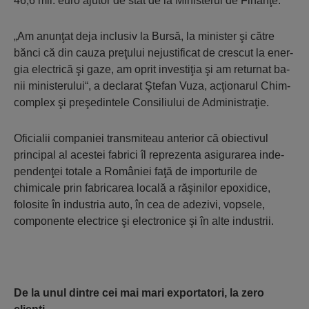
46,6 mil. euro ajutor de stat de la Mi­nisterul de Fi­nanţe.
„Am anunţat deja inclusiv la Bursă, la mi­nister şi către
bănci că din cau­za preţului nejus­tificat de crescut la e­ner­
gia e­lectrică şi gaze, am oprit investiţia şi am re­turnat ba­
nii ministe­ru­lui“, a declarat Ştefan Vuza, ac­ţionarul Chim­
complex şi preşedintele Consiliului de Administraţie.
Oficialii companiei transmiteau anterior că obiectivul
principal al a­cestei fabrici îl repre­zen­ta asigurarea inde­
pen­denţei totale a Ro­mâniei faţă de importu­rile de
chimicale prin fabricarea locală a răşinilor epoxidice,
folosite în industria auto, în cea de adezivi, vopsele,
componente electrice şi electronice şi în alte industrii.
De la unul dintre cei mai mari exportatori, la zero