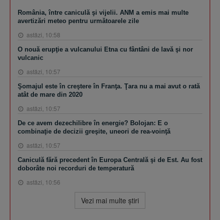
România, între caniculă şi vijelii. ANM a emis mai multe
avertizări meteo pentru următoarele zile
astăzi, 10:58
O nouă erupţie a vulcanului Etna cu fântâni de lavă şi nor
vulcanic
astăzi, 10:57
Şomajul este în creştere în Franţa. Ţara nu a mai avut o rată
atât de mare din 2020
astăzi, 10:57
De ce avem dezechilibre în energie? Bolojan: E o
combinaţie de decizii greşite, uneori de rea-voinţă
astăzi, 10:57
Caniculă fără precedent în Europa Centrală şi de Est. Au fost
doborâte noi recorduri de temperatură
astăzi, 10:56
Vezi mai multe ştiri