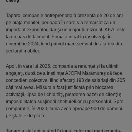
clienţi
Taparo, companie antreprenorială prezentă de 20 de ani
pe piaţa mobilei, perioadă în care s-a re­mar­cat ca un
important ex­por­tator, dar şi un major furnizor al IKEA, este
la un pas de fa­liment. Fir­ma a intrat în insolvenţă în
noiembrie 2024, fiind primul mare semnal de alarmă din
sectorul mobilei.
Apoi, în vara lui 2025, compania a renunţat şi la ultimii
angajaţi, după ce a înştiinţat AJOFM Maramureş că face
concedieri colective, fiind afectaţi 193 de salariaţi din 205
câţi mai avea. Măsura a fost justificată prin blocarea
activităţii, lipsa de lichidităţi, pierderea bazei de clienţi şi
imposibilitatea susţinerii cheltuielilor cu personalul. Spre
comparaţie, în 2023, firma avea aproape 900 de oameni
pe ştatele de plată.
Taparo a stat ani la rând în topul celor mai mari exporta­