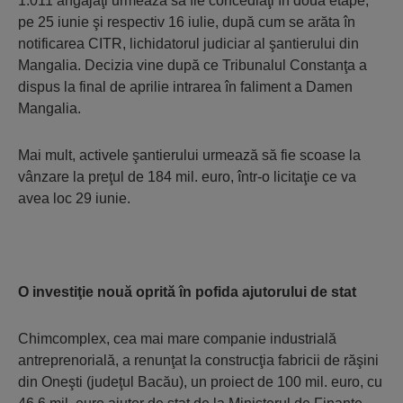
1.011 angajaţi urmează să fie concediaţi în două etape,
pe 25 iunie şi respectiv 16 iulie, după cum se arăta în
notificarea CITR, lichidatorul judiciar al şantierului din
Mangalia. Decizia vine după ce Tribu­nalul Constanţa a
dispus la final de aprilie intrarea în faliment a Damen
Mangalia.
Mai mult, activele şantierului urmează să fie scoa­se la
vânzare la preţul de 184 mil. euro, într-o licitaţie ce va
avea loc 29 iunie.
O investiţie nouă oprită în pofida ajutorului de stat
Chimcomplex, cea mai mare companie industrială
antreprenorială, a renunţat la construcţia fabricii de răşini
din Oneşti (judeţul Bacău), un proiect de 100 mil. euro, cu