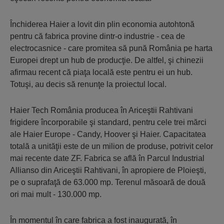
Închiderea Haier a lovit din plin economia autoh­tonă
pentru că fabrica provine dintr-o industrie - cea de
electrocasnice - care promitea să pună România pe harta
Europei drept un hub de producţie. De altfel, şi chinezii
afirmau recent că piaţa locală este pentru ei un hub.
Totuşi, au decis să renunţe la proiectul local.
Haier Tech România producea în Ariceştii Rahti­vani
frigidere încorporabile şi standard, pentru cele trei mărci
ale Haier Europe - Candy, Hoover şi Haier. Capacitatea
totală a unităţii este de un milion de pro­du­se, potrivit celor
mai recente date ZF. Fabrica se află în Parcul Industrial
Allianso din Ariceştii Rahti­vani, în apropiere de Ploieşti,
pe o suprafaţă de 63.000 mp. Terenul măsoară de două
ori mai mult - 130.000 mp.
În momentul în care fabrica a fost inaugurată, în