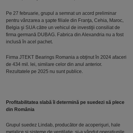
Pe 27 februarie, grupul a semnat un acord preliminar
pentru vânzarea a şapte filiale din Franţa, Cehia, Maroc,
Belgia şi SUA către un vehicul de investiţii consiliat de
firma germană DUBAG. Fabrica din Alexandria nu a fost
inclusă în acel pachet.
Firma JTEKT Bearings Romania a obţinut în 2024 afaceri
de 434 mil. lei, similare celor din anul anterior.
Rezultatele pe 2025 nu sunt publice.
Profitabilitatea slabă îi determină pe suedezi să plece
din România
Grupul suedez Lindab, producător de acoperişuri, hale
metalice şi sisteme de ventilaţie, şi-a vândut ope­raţiunile