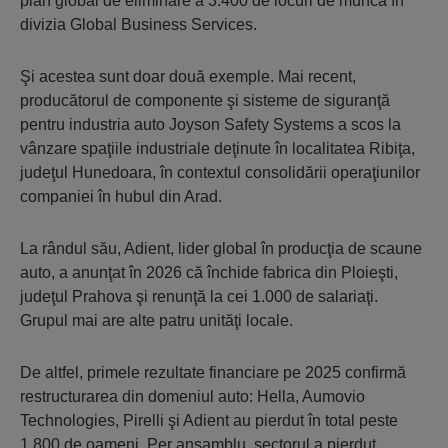
plan global de eliminare a 3.400 de locuri de muncă în
divizia Global Business Services.
Şi acestea sunt doar două exemple. Mai recent,
producătorul de componente şi sisteme de siguranţă
pentru industria auto Joyson Safety Systems a scos la
vânzare spaţiile industriale deţinute în localitatea Ribiţa,
judeţul Hunedoara, în contextul consolidării operaţiunilor
compa­niei în hubul din Arad.
La rândul său, Adient, lider global în producţia de scaune
auto, a anunţat în 2026 că închide fabrica din Ploieşti,
judeţul Pra­hova şi renunţă la cei 1.000 de salariaţi.
Grupul mai are alte patru unităţi locale.
De altfel, primele rezultate financiare pe 2025 confirmă
restructurarea din domeniul auto: Hella, Aumovio
Technologies, Pirelli şi Adient au pierdut în total peste
1.800 de oameni. Per ansamblu, sectorul a pierdut