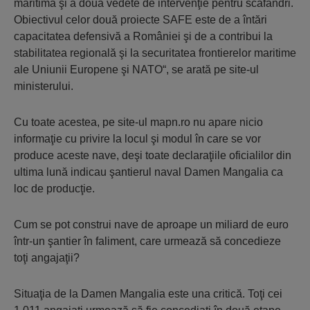
maritimă şi a două vedete de intervenţie pentru scafandri.
Obiectivul celor două proiecte SAFE este de a întări
capacitatea defensivă a Româ­niei şi de a contribui la
stabilitatea regională şi la securitatea fron­tierelor maritime
ale Uniunii Europene şi NATO“, se arată pe site-ul
ministerului.
Cu toate acestea, pe site-ul mapn.ro nu apare nicio
informaţie cu privire la locul şi modul în care se vor
produce aceste nave, deşi toate declaraţiile oficialilor din
ultima lună indicau şantierul naval Damen Mangalia ca
loc de producţie.
Cum se pot construi nave de aproape un miliard de euro
într-un şantier în faliment, care urmează să concedieze
toţi angajaţii?
Situaţia de la Damen Mangalia este una critică. Toţi cei