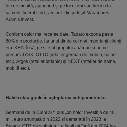
tori de mobilă, a­jun­gând şi pe locul doi sau trei în cla­
sament, liderul fi­ind „vecinul“ din judeţul Maramureş -
Aramis Invest.
Conform celor mai recente date, Taparo exporta peste
80% din producţie, iar unul dintre cei mai importanţi clienţi
era IKEA. Însă, pe site-ul grupului apăreau şi nume
precum JYSK, OTTO (re­tailer german de mo­bi­lă, haine
etc.), Argos (retai­ler britanic) şi NEXT (retailer de haine,
mobilă etc.).
Halele stau goale în aşteptarea echipamentelor
Germanii de la Diehl ar fi pus „on hold“ investiţia de 40
mil. euro anunţată din 2022 şi demarată în 2023 la
Braşov. CTP, dezvoltatorul, a finalizat încă din 2024 ha­