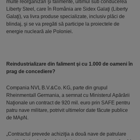
multe reorganizări şi falimente, ultimul sub con­ducerea
Liberty Steel, care în România are Sidex Galaţi (Liberty
Galaţi), va livra produse specializate, inclusiv plăci de
blindaj, şi se va pregăti să participe la proiectele de
energie nucleară ale Poloniei.
Reindustrializare din faliment şi cu 1.000 de oameni în
prag de concediere?
Compania NVL B.V.&Co. KG, parte din grupul
Rheinmentall Germania, a semnat cu Ministerul Apă­rării
Naţionale un contract de 920 mil. euro prin SAFE pentru
patru nave militare, potrivit ultimelor da­te făcute publice
de MApN.
„Contractul prevede achiziţia a două nave de pa­tru­lare