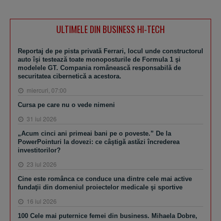
ULTIMELE DIN BUSINESS HI-TECH
Reportaj de pe pista privată Ferrari, locul unde constructorul
auto îşi testează toate monoposturile de Formula 1 şi
modelele GT. Compania românească responsabilă de
securitatea cibernetică a acestora.
miercuri, 07:00
Cursa pe care nu o vede nimeni
31 iul 2026
„Acum cinci ani primeai bani pe o poveste.” De la
PowerPointuri la dovezi: ce câştigă astăzi încrederea
investitorilor?
23 iul 2026
Cine este românca ce conduce una dintre cele mai active
fundaţii din domeniul proiectelor medicale şi sportive
16 iul 2026
100 Cele mai puternice femei din business. Mihaela Dobre,