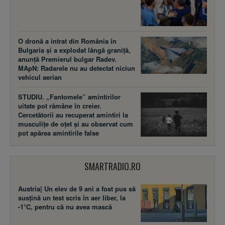
O dronă a intrat din România în
Bulgaria și a explodat lângă graniță,
anunță Premierul bulgar Radev.
MApN: Radarele nu au detectat niciun
vehicul aerian
STUDIU. „Fantomele” amintirilor
uitate pot rămâne în creier.
Cercetătorii au recuperat amintiri la
musculițe de oțet și au observat cum
pot apărea amintirile false
SMARTRADIO.RO
Austria| Un elev de 9 ani a fost pus să
susţină un test scris în aer liber, la
-1°C, pentru că nu avea mască