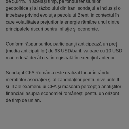
de 5,84%. În acelaşi timp, pe fondul tensiunilor
geopolitice şi al războiului din Iran, sondajul a inclus şi o
întrebare privind evoluţia petrolului Brent, în contextul în
care volatilitatea preţurilor la energie rămâne unul dintre
principalele riscuri pentru inflaţie şi economie.
Conform răspunsurilor, participanţii anticipează un preţ
(media anticipaţiilor) de 93 USD/baril, valoare cu 10 USD
mai redusă decât cea înregistrată în exerciţiul anterior.
Sondajul CFA România este realizat lunar în rândul
membrilor asociaţiei şi al candidaţilor pentru nivelurile II
şi III ale examenului CFA şi măsoară percepţia analiştilor
financiari asupra economiei româneşti pentru un orizont
de timp de un an.