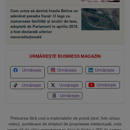
Cum urma să devină Insula Belina un
adevărat paradis fiscal: O lege cu
numeroase facilităţi şi scutiri de taxe,
adoptată de Parlament în aprilie 2019,
a fost declarată ulterior
neconstituţională
URMĂREȘTE BUSINESS MAGAZIN
Urmărește
Urmărește
Urmărește
Urmărește
Urmărește
Urmărește
Urmărește
Preluarea fără cost a materialelor de presă (text, foto si/sau
video), purtătoare de drepturi de proprietate intelectuală, este
aprobată de către www.bmag.ro doar în limita a 250 de semne.