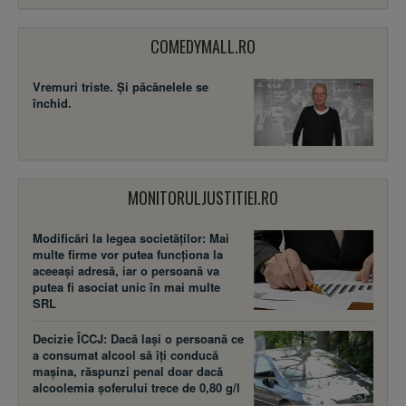
COMEDYMALL.RO
Vremuri triste. Şi păcănelele se
închid.
MONITORULJUSTITIEI.RO
Modificări la legea societăţilor: Mai
multe firme vor putea funcţiona la
aceeaşi adresă, iar o persoană va
putea fi asociat unic în mai multe
SRL
Decizie ÎCCJ: Dacă laşi o persoană ce
a consumat alcool să îţi conducă
maşina, răspunzi penal doar dacă
alcoolemia şoferului trece de 0,80 g/l