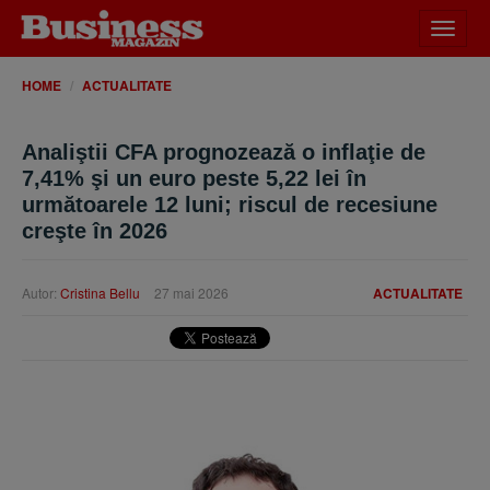
Desch
meniu
HOME
ACTUALITATE
Analiştii CFA prognozează o inflaţie de
7,41% şi un euro peste 5,22 lei în
următoarele 12 luni; riscul de recesiune
creşte în 2026
Autor:
Cristina Bellu
27 mai 2026
ACTUALITATE