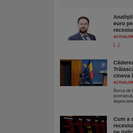
Analişt
euro pes
recesiu
ACTUALIT
[...]
Căderea
Trăiasc
cineva î
ACTUALIT
Bursa de l
pre­mierul
deprecier
Cum a d
recesiu
pe indi