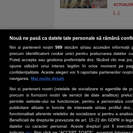
ACTUALIT
[...]
Nouă ne pasă ca datele tale personale să rămână confi
Noi și partenerii noștri
589
stocăm și/sau accesăm informații pe
precum identificatorii cookie unici pentru prelucrarea datelor c
Puteți accepta sau gestiona preferințele dvs. făcând clic mai jos,
PRIMA PAGINĂ
ACTUALITATE
CO
opune utilizării unui interes legitim în orice moment pe pag
confidențialitate. Aceste alegeri vor fi raportate partenerilor noștr
navigarea.
Mai multe detalii
Social
Link-
Noi si partenerii nostri (retelele de socializare si agentiile de p
Z
iarul 
Urmareste-ne pe Facebook
precum si furnizorii nostri de servicii de date analitice) prel
Despre
permite website-ului sa functioneze, pentru a personaliza conti
Contac
publicitare afisate in functie de interesele si/sau profilul dvs
Contac
functionalitati aferente retelelor de socializare si pentru a analiza
Beneficiati de drepturile prevazute de art. 15-22 din GDPR in leg
Contact
datelor cu caracter personal. Aceste drepturi pot fi exercita
Abonam
indicata
. Prin click pe “ACCEPT TOATE”, acceptati folosirea t
aici