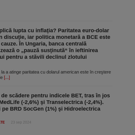
lică lupta cu inflaţia? Paritatea euro-dolar
în discuţie, iar politica monetară a BCE este
 cauze. În Ungaria, banca centrală
zează o „pauză susţinută“ în ieftinirea
ui pentru a stăvili declinul zlotului
a a atinge paritatea cu dolarul american este în creştere
de
[...]
 de scădere pentru indicele BET, tras în jos
MedLife (-2,6%) şi Transelectrica (-2,4%).
i pe BRD SocGen (1%) şi Hidroelectrica
ATE
23 sep 2024