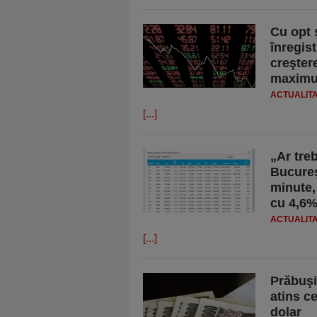
Cu opt 
înregis
creşter
maximul
ACTUALIT
[...]
„Ar treb
Bucureş
minute,
cu 4,6
ACTUALIT
[...]
Prăbuşi
atins ce
dolar