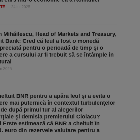
ATE
24 iul 2025
n Mihăilescu, Head of Markets and Treasury,
it Bank: Cred că leul a fost o monedă
preciată pentru o perioadă de timp şi o
re a cursului ar fi trebuit să se întâmple în
ural
un 2025
eltuit BNR pentru a apăra leul şi a evita o
ere mai puternică în contextul turbulenţelor
 de după primul tur al alegerilor
nţiale şi demisia premierului Ciolacu?
ii Erste estimează că BNR a cheltuit în
. euro din rezervele valutare pentru a