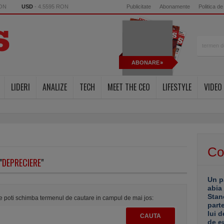
RON
USD
- 4.5595 RON
Publicitate
Abonamente
Politica de
ABONARE
LIDERI
ANALIZE
TECH
MEET THE CEO
LIFESTYLE
VIDEO
Co
"
DEPRECIERE
"
Un p
abia
Stan
te poti schimba termenul de cautare in campul de mai jos:
part
lui d
de e