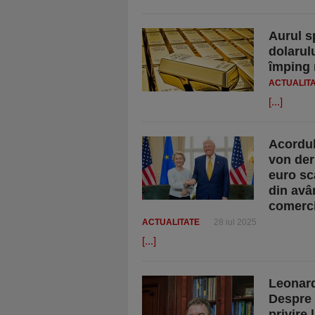
Aurul s
dolarul
împing 
ACTUALIT
[...]
Acordul
von der
euro sca
din avân
comerci
ACTUALITATE
28 iul 2025
[...]
Leonard
Despre 
privire