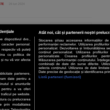
ATE
26 iun 2024
PAGINA URMĂTOARE »
dențiale
Atât noi, cât și partenerii noștri preluc
 dispozitivul dvs.,
Stocarea și/sau accesarea informațiilor de
u caracter personal.
performanței reclamelor. Utilizarea profilurilo
personalizat. Dezvoltarea și îmbunătățirea serv
 respectiv vă puteți
conținut personalizat. Utilizarea profilurilor
VER STORY
LIDERI
ANALIZE
HI-TECH
MEET THE CEO
ina cu politica de
personalizate. Crearea profilurilor pentr
i și nu vă vor afecta
Măsurarea performanței conținutului. Înțelegere
combinații de date din surse diferite. Utiliz
uri utile
Servicii
selecta conținutul. Utilizarea de date limitat
Date precise de geolocație și identificarea prin
ublicitate partenere,
Listă parteneri (furnizori)
Financiar
Politica de confidentialitate
Newsletter
ucram date pentru a
 Noi
Termeni si conditii
RSS
nutul si anunturile
t Redactie
About cookies
., pentru a va oferi
t Marketing
 traficul pe website.
atura cu prelucrarea
 Vanzari
te prin modalitatea
ente print
uturor Tehnologiilor