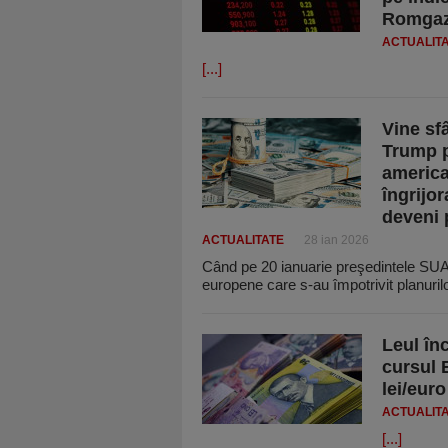
Romgaz 
ACTUALIT
[...]
Vine sf
Trump p
america
îngrijo
deveni 
ACTUALITATE
28 ian 2026
Când pe 20 ianuarie preşedintele SUA
euro­pene care s-au împotrivit planuril
Leul în
cursul 
lei/euro
ACTUALIT
[...]