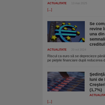
ACTUALITATE
13 mai 2025
[...]
Se comp
revine 
una din
semnali
creditul
ACTUALITATE
20 oct 2024
Riscul ca euro să se deprecieze până l
pe pieţele financiare după reducerea 
Şedinţă
luni de 
Creşter
(1,7%)
ACTUALIT
[...]