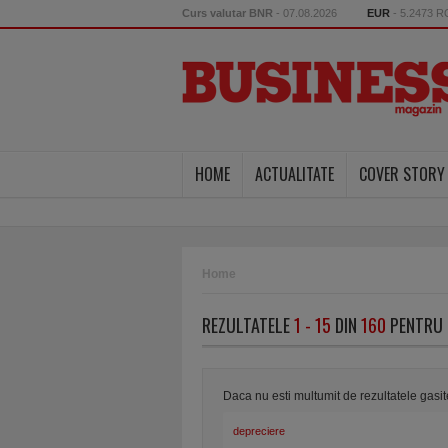
Curs valutar BNR
- 07.08.2026
EUR
- 5.2473 
HOME
ACTUALITATE
COVER STORY
Home
REZULTATELE
1 - 15
DIN
160
PENTRU 
Daca nu esti multumit de rezultatele gasi