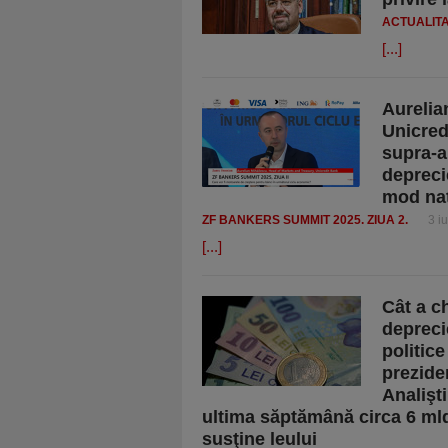
ACTUALIT
[...]
Aurelia
Unicred
supra-a
deprecie
mod nat
ZF BANKERS SUMMIT 2025. ZIUA 2.
3 i
[...]
Cât a ch
depreci
politice
prezide
Analişt
ultima săptămână circa 6 mld
susţine leului