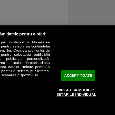
răm datele pentru a oferi:
 pe un dispozitiv. Măsurarea
r pentru selectarea conținutului
iciilor. Crearea profilurilor de
 pentru selectarea publicității
LIFESTYLE
SPECIAL
OPINII
u publicitate personalizată.
a publicului prin statistici sau
area datelor limitate pentru a
Revista Business Magazin
e pentru a selecta publicitatea.
 scanarea dispozitivului.
ACCEPT TOATE
Abonează-te şi primeşte revista acasă
saptămânal
VREAU SA MODIFIC
Discount:
15%
SETARILE INDIVIDUAL
Arhivă revistă
ABONARE