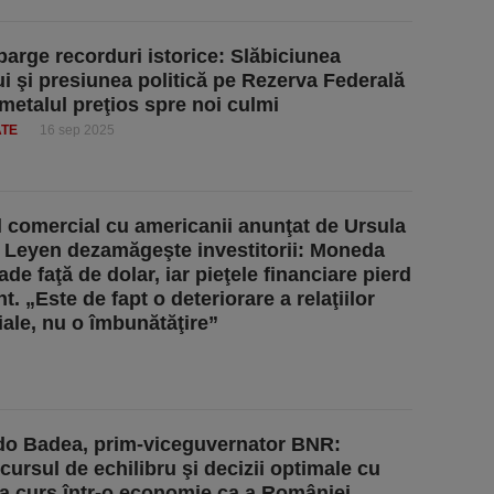
parge recorduri istorice: Slăbiciunea
ui şi presiunea politică pe Rezerva Federală
metalul preţios spre noi culmi
ATE
16 sep 2025
 comercial cu americanii anunţat de Ursula
 Leyen dezamăgeşte investitorii: Moneda
de faţă de dolar, iar pieţele financiare pierd
t. „Este de fapt o deteriorare a relaţiilor
ale, nu o îmbunătăţire”
o Badea, prim-viceguvernator BNR:
cursul de echilibru şi decizii optimale cu
 la curs într-o economie ca a României