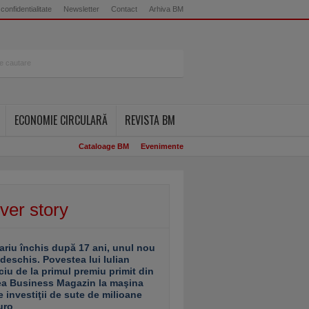
 confidentialitate
Newsletter
Contact
Arhiva BM
ECONOMIE CIRCULARĂ
REVISTA BM
Cataloage BM
Evenimente
ver story
ariu închis după 17 ani, unul nou
 deschis. Povestea lui Iulian
ciu de la primul premiu primit din
ea Business Magazin la maşina
e investiţii de sute de milioane
uro