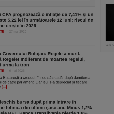
ii CFA prognozează o inflaţie de 7,41% şi un
te 5,22 lei în următoarele 12 luni; riscul de
ne creşte în 2026
ATE
27 mai 2026
vezi c
 Guvernului Bolojan: Regele a murit.
ă Regele! Indiferent de moartea regelui,
i urma la tron
ATE
6 mai 2026
a Bucureşti a crescut, în loc să scadă, după demiterea
ui de către parlament. Dar leul s-a depreciat şi fiecare
e
[...]
eschis bursa după prima intrare în
ne tehnică din ultimii şase ani: Minus 1,2%
cele BET. Banca Transilvania pierde 1,8%,