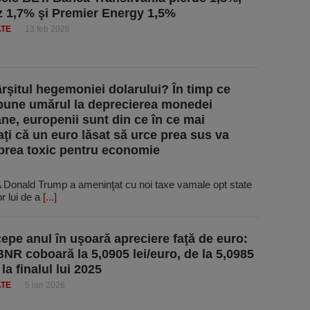
1,7% şi Premier Energy 1,5%
ATE
13 feb 2026
ârşitul hegemoniei dolarului? În timp ce
une umărul la deprecierea monedei
ne, europenii sunt din ce în ce mai
raţi că un euro lăsat să urce prea sus va
prea toxic pentru economie
 Donald Trump a ameninţat cu noi taxe vamale opt state
or lui de a
[...]
cepe anul în uşoară apreciere faţă de euro:
BNR coboară la 5,0905 lei/euro, de la 5,0985
 la finalul lui 2025
ATE
5 ian 2026