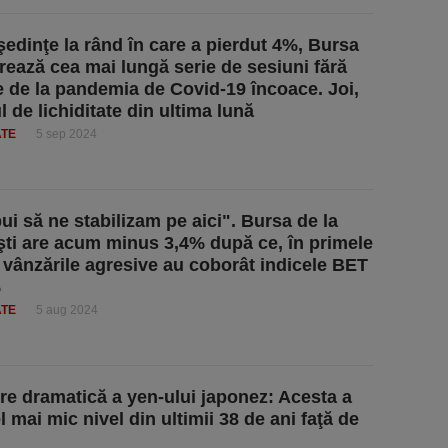
şedinţe la rând în care a pierdut 4%, Bursa
trează cea mai lungă serie de sesiuni fără
e de la pandemia de Covid-19 încoace. Joi,
 de lichiditate din ultima lună
ATE
5 sep 2024
ui să ne stabilizam pe aici". Bursa de la
ti are acum minus 3,4% după ce, în primele
 vânzările agresive au coborât indicele BET
%
ATE
5 aug 2024
re dramatică a yen-ului japonez: Acesta a
l mai mic nivel din ultimii 38 de ani faţă de