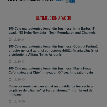
ULTIMELE DIN AFACERI
100 Cele mai puternice femei din business. Irina Barbu, IT
Lead, ING Hubs România – Tech Foundation and Channels
joi, 20:14
100 Cele mai puternice femei din business. Codruţa Furtună,
director general adjunct cu responsabilităţi în aria vânzări şi
distribuţie la Allianz-Ţiriac Asigurări
joi, 20:13
100 Cele mai puternice femei din business. Flavia Husar,
Cofondatoare şi Chief Innovation Officer, Innovation Labs
joi, 20:13
Povestea româncei care a luat un „maldăr de fier vechi plin
cu pânze de păianjen" şi l-a transformat într-un brand de
milioane
joi, 10:50