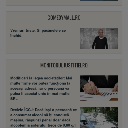
COMEDYMALL.RO
Vremuri triste. Şi păcănelele se
închid.
MONITORULJUSTITIEI.RO
Modificări la legea societăţilor: Mai
multe firme vor putea funcţiona la
aceeaşi adresă, iar o persoană va
putea fi asociat unic în mai multe
SRL
Decizie ÎCCJ: Dacă laşi o persoană ce
a consumat alcool să îţi conducă
maşina, răspunzi penal doar dacă
alcoolemia şoferului trece de 0,80 g/l