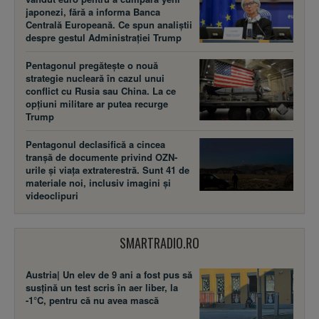
japonezi, fără a informa Banca
Centrală Europeană. Ce spun analiștii
despre gestul Administrației Trump
Pentagonul pregătește o nouă
strategie nucleară în cazul unui
conflict cu Rusia sau China. La ce
opțiuni militare ar putea recurge
Trump
Pentagonul declasifică a cincea
tranșă de documente privind OZN-
urile și viața extraterestră. Sunt 41 de
materiale noi, inclusiv imagini și
videoclipuri
SMARTRADIO.RO
Austria| Un elev de 9 ani a fost pus să
susţină un test scris în aer liber, la
-1°C, pentru că nu avea mască