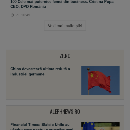
100 Cele mai puternice femei din business. Cristina Popa,
CEO, DPD România
joi, 10:49
Vezi mai multe ştiri
ZF.RO
China devastează ultima redută a
industriei germane
ALEPHNEWS.RO
Financial Times: Statele Unite au
vândut euro pentru a cumpăra yeni