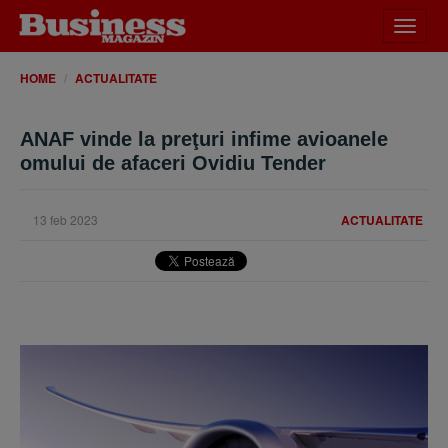
Desch
meniu
HOME
ACTUALITATE
ANAF vinde la preţuri infime avioanele
omului de afaceri Ovidiu Tender
13 feb 2023
ACTUALITATE