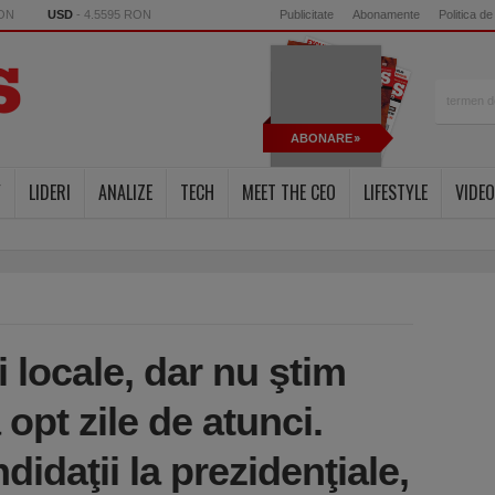
RON
USD
- 4.5595 RON
Publicitate
Abonamente
Politica de
ABONARE
Y
LIDERI
ANALIZE
TECH
MEET THE CEO
LIFESTYLE
VIDEO
 locale, dar nu ştim
a opt zile de atunci.
daţii la prezidenţiale,