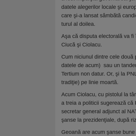
datele alegerilor locale şi eu
care şi-a lansat sâmbătă candi
turul al doilea.
Aşa că disputa electorală va fi 
Ciucă şi Ciolacu.
Cum niciunul dintre cele două 
datele de acum) sau un tandem
Tertium non datur. Or, şi la PNL
tradiţie) pe linie moartă.
Acum Ciolacu, cu pistolul la tâm
a treia a politicii sugerează 
secretar general adjunct al NA
şanse la prezidenţiale, după ri
Geoană are acum şanse bune d