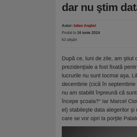
dar nu ştim dat
Autor:
Iulian Anghel
Postat la
16 iunie 2024
63 afişări
După ce, luni de zile, am ştiut 
prezidenţiale a fost fixată pen
lucrurile nu sunt tocmai aşa. Li
decembrie (cică în septembrie 
nu am stabilit înpreună că sunt 
începe şcoala?“ Iar Marcel Cio
el) stabileşte data alegerilor şi
care se vor opri la porţile Palat