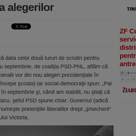
a alegerilor
ZF C
servi
distr
pentr
că data celor două tururi de scrutin pentru
antre
tru septembrie, de coaliţia PSD-PNL, aflăm că
beralii vor din nou alegeri prezidenţiale în
începe şcoala) iar social-democraţii spun: „Pai
în septembrie şi, când am stabilit, nu ştiaţi că
lacu, şeful PSD spune chiar: Guvernul (adică
 numeşte pretenţiile liberalilor drept „şmecherii“
ului Victoria.