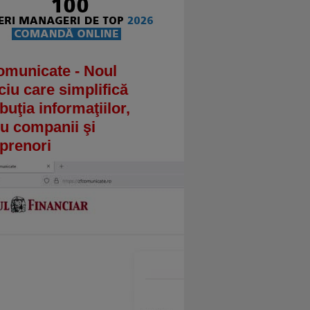
omunicate - Noul
ciu care simplifică
ibuţia informaţiilor,
u companii şi
prenori