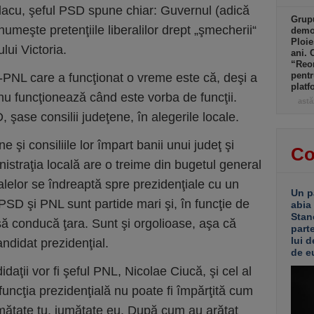
lacu, şeful PSD spune chiar: Guvernul (adică
Grupu
 numeşte pretenţiile liberalilor drept „şmecherii“
demol
Ploie
ului Victoria.
ani. 
“Reor
pentr
NL care a funcţionat o vreme este că, deşi a
platf
nu funcţionează când este vorba de funcţii.
astă
 şase consilii judeţene, în alegerile locale.
ne şi consiliile lor împart banii unui judeţ şi
Co
inistraţia locală are o treime din bugetul general
lelor se îndreaptă spre prezidenţiale cu un
Un p
SD şi PNL sunt partide mari şi, în funcţie de
abia
Stan
 să conducă ţara. Sunt şi orgolioase, aşa că
part
lui d
andidat prezidenţial.
de e
aţii vor fi şeful PNL, Nicolae Ciucă, şi cel al
uncţia prezidenţială nu poate fi împărţită cum
umătate tu, jumătate eu. După cum au arătat