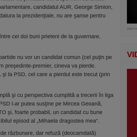
roparlamentare, candidatul AUR, George Simion,
datura la prezidenţiale, nu are şanse pentru
vezi c
între cei doi buni prieteni de la guvernare,
VI
partide nu vor un candidat comun (cel puţin pe
 preşedinte-premier, cineva va pierde.
 şi la PSD, cel care a pierdut este trecut (prin
plă şi cu perspectiva cumplită a trecerii în liga
că PSD l-ar putea susţine pe Mircea Geoană,
TO şi, foarte probabil, un candidat cu bune
zibilul episod al „Mihaela dragostea mea“.
e răzbunare, dar refuză (deocamdată)