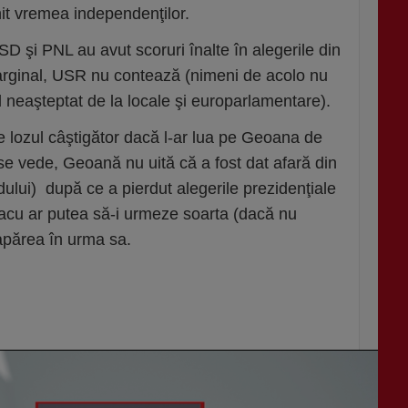
nit vremea independenţilor.
D şi PNL au avut scoruri înalte în alegerile din
rginal, USR nu contează (nimeni de acolo nu
neaşteptat de la locale şi europarlamentare).
e lozul câştigător dacă l-ar lua pe Geoana de
se vede, Geoană nu uită că a fost dat afară din
dului) după ce a pierdut alegerile prezidenţiale
olacu ar putea să-i urmeze soarta (dacă nu
 apărea în urma sa.