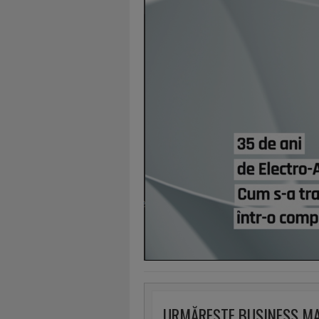
URMĂREȘTE BUSINESS M