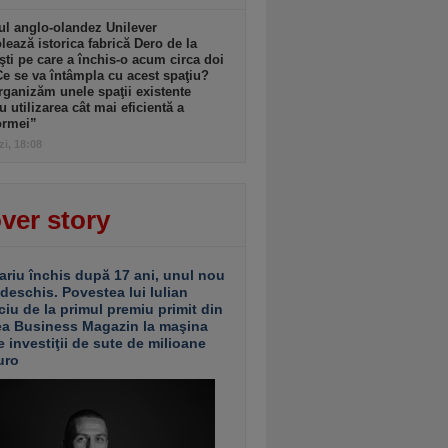
l anglo-olandez Unilever
ează istorica fabrică Dero de la
şti pe care a închis-o acum circa doi
Ce se va întâmpla cu acest spaţiu?
ganizăm unele spaţii existente
u utilizarea cât mai eficientă a
ormei”
zi, 18:08
ver story
ariu închis după 17 ani, unul nou
 deschis. Povestea lui Iulian
ciu de la primul premiu primit din
ea Business Magazin la maşina
e investiţii de sute de milioane
uro