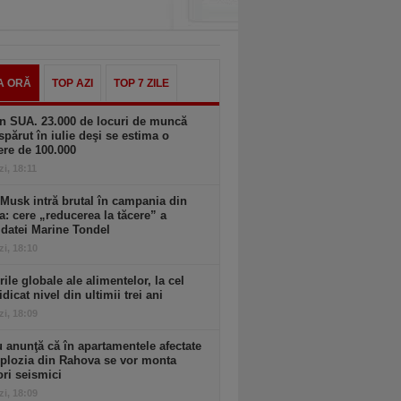
A ORĂ
TOP AZI
TOP 7 ZILE
n SUA. 23.000 de locuri de muncă
spărut în iulie deşi se estima o
ere de 100.000
zi, 18:11
Musk intră brutal în campania din
a: cere „reducerea la tăcere” a
datei Marine Tondel
zi, 18:10
rile globale ale alimentelor, la cel
idicat nivel din ultimii trei ani
zi, 18:09
 anunţă că în apartamentele afectate
plozia din Rahova se vor monta
ri seismici
zi, 18:09