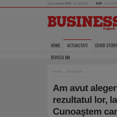
Curs valutar BNR
- 07.08.2026
EUR
- 5.2473 
HOME
ACTUALITATE
COVER STOR
REVISTA BM
Home
Actualitate
Am avut alegeri
rezultatul lor, l
Cunoaştem candi