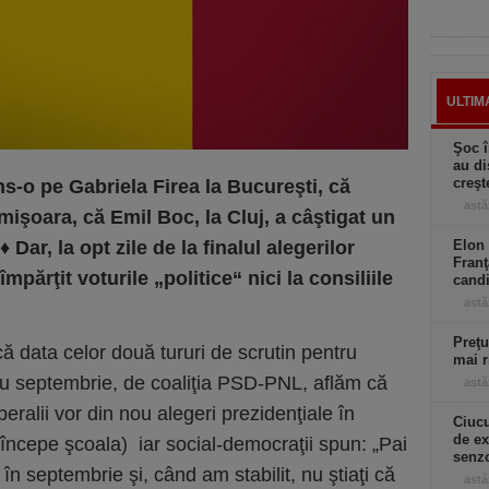
ULTIM
Şoc î
au di
creşt
s-o pe Gabriela Firea la Bucureşti, că
astă
imişoara, că Emil Boc, la Cluj, a câştigat un
♦
Dar, la opt zile de la finalul alegerilor
Elon 
Franţ
mpărţit voturile „politice“ nici la consiliile
candi
astă
Preţu
că data celor două tururi de scrutin pentru
mai r
tru septembrie, de coaliţia PSD-PNL, aflăm că
astă
beralii vor din nou alegeri prezidenţiale în
Ciucu
de ex
începe şcoala) iar social-democraţii spun: „Pai
senzo
în septembrie şi, când am stabilit, nu ştiaţi că
astă