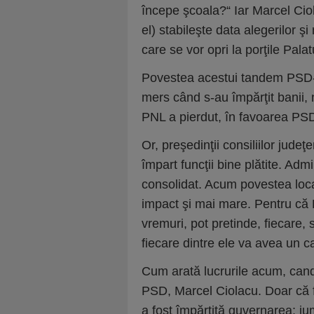
începe şcoala?“ Iar Marcel Cio
el) stabileşte data alegerilor şi
care se vor opri la porţile Palat
Povestea acestui tandem PSD-P
mers când s-au împărţit banii, 
PNL a pierdut, în favoarea PSD,
Or, preşedinţii consiliilor judeţe
împart funcţii bine plătite. Adm
consolidat. Acum povestea loca
impact şi mai mare. Pentru că P
vremuri, pot pretinde, fiecare,
fiecare dintre ele va avea un c
Cum arată lucrurile acum, candid
PSD, Marcel Ciolacu. Doar că f
a fost împărţită guvernarea: j