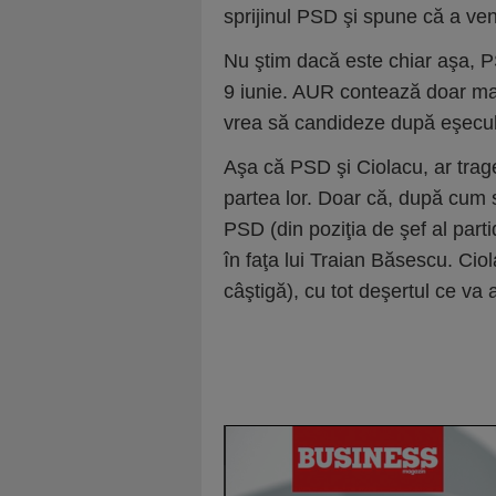
sprijinul PSD şi spune că a ve
Nu ştim dacă este chiar aşa, PS
9 iunie. AUR contează doar ma
vrea să candideze după eşecul 
Aşa că PSD şi Ciolacu, ar trag
partea lor. Doar că, după cum 
PSD (din poziţia de şef al parti
în faţa lui Traian Băsescu. Ci
câştigă), cu tot deşertul ce va