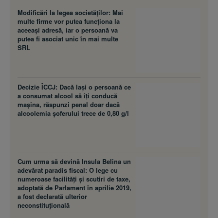
Modificări la legea societăţilor: Mai
multe firme vor putea funcţiona la
aceeaşi adresă, iar o persoană va
putea fi asociat unic în mai multe
SRL
Decizie ÎCCJ: Dacă laşi o persoană ce
a consumat alcool să îţi conducă
maşina, răspunzi penal doar dacă
alcoolemia şoferului trece de 0,80 g/l
Cum urma să devină Insula Belina un
adevărat paradis fiscal: O lege cu
numeroase facilităţi şi scutiri de taxe,
adoptată de Parlament în aprilie 2019,
a fost declarată ulterior
neconstituţională