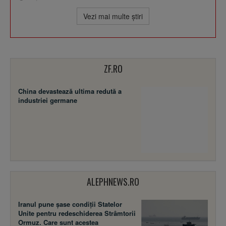
Vezi mai multe ştiri
ZF.RO
China devastează ultima redută a
industriei germane
ALEPHNEWS.RO
Iranul pune șase condiții Statelor
Unite pentru redeschiderea Strâmtorii
Ormuz. Care sunt acestea