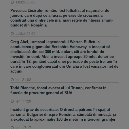
astăzi, 06:00
Povestea tânărului român, fost fotbalist al naţionalei de
juniori, care după ce a lucrat pe vase de croazieră a
construit una dintre cele mai mari reţele de fitness smart-
budget din România
astăzi, 05:00
Greg Abel, urmaşul legendarului Warren Buffett la
conducerea gigantului Berkshire Hathaway, a început să
cheltuiască din cei 366 mld. dolari, cât are fondul de
investiţii în cont. Abel a investit aproape 20 mld. dolari pe
bursă în T2, punând capăt unei perioade de peste trei ani în
care în care conglomeratul din Omaha a fost vânzător net de
acţiuni
ieri, 21:02
Todd Blanche, fostul avocat al lui Trump, confirmat în
funcţia de procuror general al SUA
ieri, 17:20
Incident grav de securitate: O dronă a pătruns în spaţiul
aerian al Bulgariei dinspre România, sâmbătă dimineaţă, şi
a explodat la aproximativ 100 de metri în interiorul graniţei
ieri, 17:17