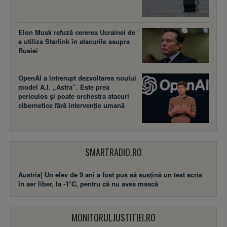
Elon Musk refuză cererea Ucrainei de
a utiliza Starlink în atacurile asupra
Rusiei
OpenAI a întrerupt dezvoltarea noului
model A.I. „Astra”. Este prea
periculos și poate orchestra atacuri
cibernetice fără intervenție umană
SMARTRADIO.RO
Austria| Un elev de 9 ani a fost pus să susţină un test scris
în aer liber, la -1°C, pentru că nu avea mască
MONITORULJUSTITIEI.RO