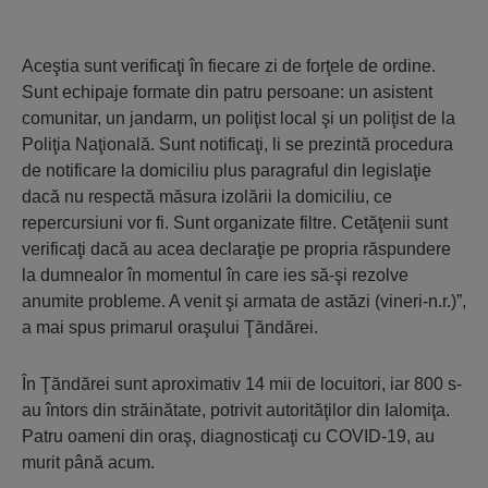
Aceştia sunt verificaţi în fiecare zi de forţele de ordine.
Sunt echipaje formate din patru persoane: un asistent
comunitar, un jandarm, un poliţist local şi un poliţist de la
Poliţia Naţională. Sunt notificaţi, li se prezintă procedura
de notificare la domiciliu plus paragraful din legislaţie
dacă nu respectă măsura izolării la domiciliu, ce
repercursiuni vor fi. Sunt organizate filtre. Cetăţenii sunt
verificaţi dacă au acea declaraţie pe propria răspundere
la dumnealor în momentul în care ies să-şi rezolve
anumite probleme. A venit şi armata de astăzi (vineri-n.r.)”,
a mai spus primarul oraşului Ţăndărei.
În Ţăndărei sunt aproximativ 14 mii de locuitori, iar 800 s-
au întors din străinătate, potrivit autorităţilor din Ialomiţa.
Patru oameni din oraş, diagnosticaţi cu COVID-19, au
murit până acum.