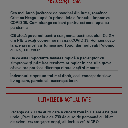
PE ACEEAŞI TEMA
Cea mai bună jucătoare de handbal din lume, românca
Cristina Neagu, luptă în prima linie a frontului împotriva
COVID-19. Cum strânge ea bani pentru cei care lupta cu
pandemia
Cât alocă guvernul pentru susţinerea business-ului. Cu 2%
din PIB alocaţi economiei în criza COVID-19, România este
la acelaşi nivel cu Tunisia sau Togo, dar mult sub Polonia,
cu 6%, sau chiar
​De ce este importantă testarea rapidă a pacienţilor cu
simptome şi primirea rezultatelor rapid: În cazurile grave,
câteva ore pot face diferenţa dintre viaţă şi moarte
Îndemnurile spre un trai mai tihnit, acel concept de slow
living care, paradoxal, cucereşte teren
ULTIMELE DIN ACTUALITATE
Vacanţa de 700 de euro care a cucerit românii. Care este ţara
unde „Preţul mediu e de 730 de euro de persoană cu bilet
de avion, cazare şapte nopţi, all inclusive” VIDEO