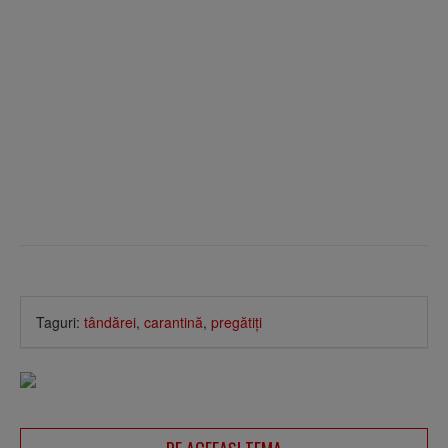
Taguri:
tândărei
,
carantină
,
pregătiţi