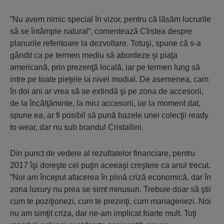
”Nu avem nimic special în vizor, pentru că lăsăm lucrurile
să se întâmple natural“, comentează Cîrstea despre
planurile referitoare la dezvoltare. Totuşi, spune că s-a
gândit ca pe termen mediu să abordeze şi piaţa
americană, prin prezenţă locală, iar pe termen lung să
intre pe toate pieţele la nivel modial. De asemenea, cam
în doi ani ar vrea să se extindă şi pe zona de accesorii,
de la încălţăminte, la mici accesorii, iar la moment dat,
spune ea, ar fi posibil să pună bazele unei colecţii ready
to wear, dar nu sub brandul Cristallini.
Din punct de vedere al rezultatelor financiare, pentru
2017 îşi doreşte cel puţin aceeaşi creştere ca anul trecut.
”Noi am început afacerea în plină criză economică, dar în
zona luxury nu prea se simt minusuri. Trebuie doar să ştii
cum te poziţionezi, cum te prezinţi, cum manageriezi. Noi
nu am simţit criza, dar ne-am implicat foarte mult. Toţi