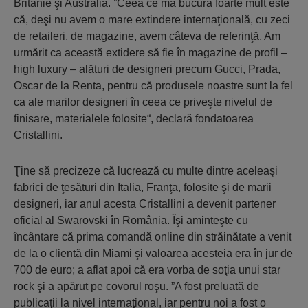
Britanie şi Australia. ”Ceea ce mă bucură foarte mult este
că, deşi nu avem o mare extindere internaţională, cu zeci
de retaileri, de magazine, avem câteva de referinţă. Am
urmărit ca această extidere să fie în magazine de profil –
high luxury – alături de designeri precum Gucci, Prada,
Oscar de la Renta, pentru că produsele noastre sunt la fel
ca ale marilor designeri în ceea ce priveşte nivelul de
finisare, materialele folosite“, declară fondatoarea
Cristallini.
Ţine să precizeze că lucrează cu multe dintre aceleaşi
fabrici de ţesături din Italia, Franţa, folosite şi de marii
designeri, iar anul acesta Cristallini a devenit partener
oficial al Swarovski în România. Îşi aminteşte cu
încântare că prima comandă online din străinătate a venit
de la o clientă din Miami şi valoarea acesteia era în jur de
700 de euro; a aflat apoi că era vorba de soţia unui star
rock şi a apărut pe covorul roşu. ”A fost preluată de
publicaţii la nivel internaţional, iar pentru noi a fost o