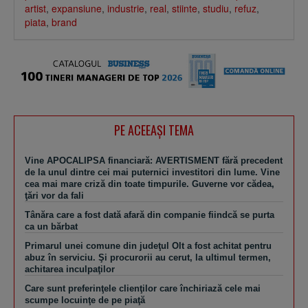
artist
,
expansiune
,
industrie
,
real
,
stiinte
,
studiu
,
refuz
,
piata
,
brand
PE ACEEAŞI TEMA
Vine APOCALIPSA financiară: AVERTISMENT fără precedent
de la unul dintre cei mai puternici investitori din lume. Vine
cea mai mare criză din toate timpurile. Guverne vor cădea,
ţări vor da fali
Tânăra care a fost dată afară din companie fiindcă se purta
ca un bărbat
Primarul unei comune din judeţul Olt a fost achitat pentru
abuz în serviciu. Şi procurorii au cerut, la ultimul termen,
achitarea inculpaţilor
Care sunt preferinţele clienţilor care închiriază cele mai
scumpe locuinţe de pe piaţă