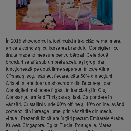
În 2015 showroomul a fost mutat într-o clădire mai mare,
an ce a coincis şi cu lansarea brandului Consiglieri, cu
ţinute made to measure pentru bărbaţi. Cele două
branduri se află sub umbrela aceluiaşi grup, dar
funcţionează pe două firme separate, în care Alina
Cîrstea şi soţul său au, fiecare, câte 50% din acţiuni.
Cristallini are doar un showroom din Bucureşti, dar
Consiglieri mai poate fi găsit în franciză şi în Cluj,
Constanţa, urmând Timişoara şi Iaşi. Ca pondere în
vânzări, Cristallini vinde 60% offline şi 40% online, având
comenzi din întreaga lume, prin vânzările din mediul
virtual. Prezenţă fizică are în ţări precum Emiratele Arabe,
Kuweit, Singapore, Egipt, Turcia, Portugalia, Marea