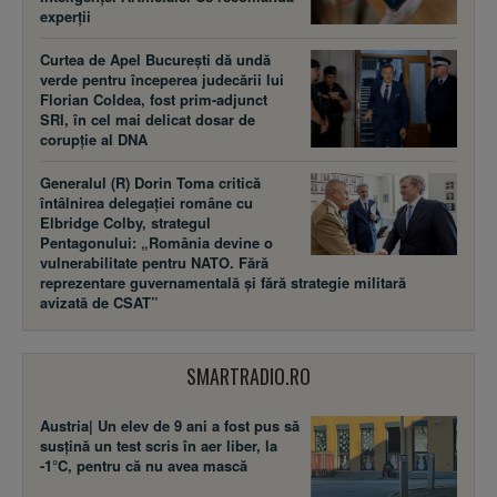
experții
Curtea de Apel București dă undă
verde pentru începerea judecării lui
Florian Coldea, fost prim-adjunct
SRI, în cel mai delicat dosar de
corupție al DNA
Generalul (R) Dorin Toma critică
întâlnirea delegației române cu
Elbridge Colby, strategul
Pentagonului: „România devine o
vulnerabilitate pentru NATO. Fără
reprezentare guvernamentală și fără strategie militară
avizată de CSAT”
SMARTRADIO.RO
Austria| Un elev de 9 ani a fost pus să
susţină un test scris în aer liber, la
-1°C, pentru că nu avea mască