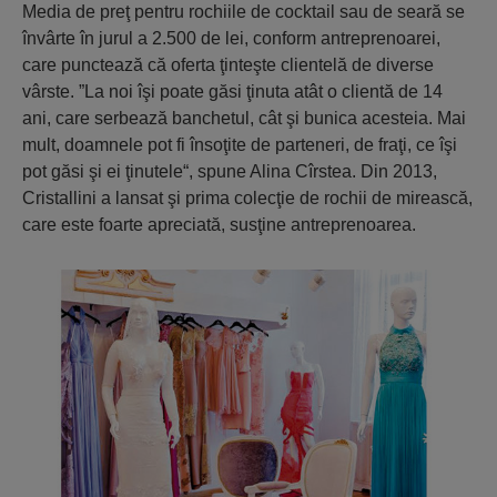
Media de preţ pentru rochiile de cocktail sau de seară se
învârte în jurul a 2.500 de lei, conform antreprenoarei,
care punctează că oferta ţinteşte clientelă de diverse
vârste. ”La noi îşi poate găsi ţinuta atât o clientă de 14
ani, care serbează banchetul, cât şi bunica acesteia. Mai
mult, doamnele pot fi însoţite de parteneri, de fraţi, ce îşi
pot găsi şi ei ţinutele“, spune Alina Cîrstea. Din 2013,
Cristallini a lansat şi prima colecţie de rochii de mirească,
care este foarte apreciată, susţine antreprenoarea.