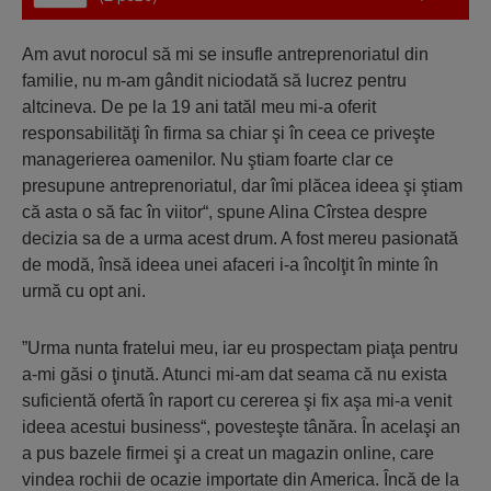
Am avut norocul să mi se insufle antreprenoriatul din
familie, nu m-am gândit niciodată să lucrez pentru
altcineva. De pe la 19 ani tatăl meu mi-a oferit
responsabilităţi în firma sa chiar şi în ceea ce priveşte
managerierea oamenilor. Nu ştiam foarte clar ce
presupune antreprenoriatul, dar îmi plăcea ideea şi ştiam
că asta o să fac în viitor“, spune Alina Cîrstea despre
decizia sa de a urma acest drum. A fost mereu pasionată
de modă, însă ideea unei afaceri i-a încolţit în minte în
urmă cu opt ani.
”Urma nunta fratelui meu, iar eu prospectam piaţa pentru
a-mi găsi o ţinută. Atunci mi-am dat seama că nu exista
suficientă ofertă în raport cu cererea şi fix aşa mi-a venit
ideea acestui business“, povesteşte tânăra. În acelaşi an
a pus bazele firmei şi a creat un magazin online, care
vindea rochii de ocazie importate din America. Încă de la