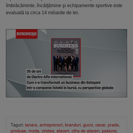
îmbrăcăminte, încălţămine şi echipamente sportive este
evaluată la circa 14 miliarde de lei.
Taguri:
tanara
,
antreprenori
,
branduri
,
gucci
,
oscar
,
prada
,
produse
,
moda
,
cirstea
,
afaceri
,
cifra de afaceri
,
pasiune
,