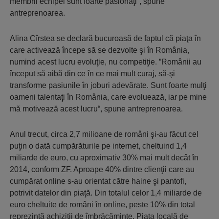
membrii echipei sunt foarte pasionaţi“, spune
antreprenoarea.
Alina Cîrstea se declară bucuroasă de faptul că piaţa în
care activează începe să se dezvolte şi în România,
numind acest lucru evoluţie, nu competiţie. ”Românii au
început să aibă din ce în ce mai mult curaj, să-şi
transforme pasiunile în joburi adevărate. Sunt foarte mulţi
oameni talentaţi în România, care evoluează, iar pe mine
mă motivează acest lucru“, spune antreprenoarea.
Anul trecut, circa 2,7 milioane de români şi-au făcut cel
puţin o dată cumpărăturile pe internet, cheltuind 1,4
miliarde de euro, cu aproximativ 30% mai mult decât în
2014, conform ZF. Aproape 40% dintre clienţii care au
cumpărat online s-au orientat către haine şi pantofi,
potrivit datelor din piaţă. Din totalul celor 1,4 miliarde de
euro cheltuite de români în online, peste 10% din total
reprezintă achiziţii de îmbrăcăminte. Piaţa locală de