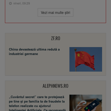
vineri, 09:29
Vezi mai multe ştiri
ZF.RO
China devastează ultima redută a
industriei germane
ALEPHNEWS.RO
„Cuvântul secret” care te protejează
pe tine și pe familia ta de fraudele la
telefon realizate cu ajutorul
Inteligenței Artificiale. Ce recomandă