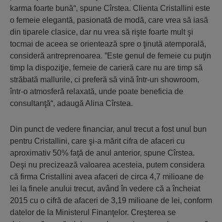
karma foarte bună“, spune Cîrstea. Clienta Cristallini este
o femeie elegantă, pasionată de modă, care vrea să iasă
din tiparele clasice, dar nu vrea să rişte foarte mult şi
tocmai de aceea se orientează spre o ţinută atemporală,
consideră antreprenoarea. ”Este genul de femeie cu puţin
timp la dispoziţie, femeie de carieră care nu are timp să
străbată mallurile, ci preferă să vină într-un showroom,
într-o atmosferă relaxată, unde poate beneficia de
consultanţă“, adaugă Alina Cîrstea.
Din punct de vedere financiar, anul trecut a fost unul bun
pentru Cristallini, care şi-a mărit cifra de afaceri cu
aproximativ 50% faţă de anul anterior, spune Cîrstea.
Deşi nu precizează valoarea acesteia, putem considera
că firma Cristallini avea afaceri de circa 4,7 milioane de
lei la finele anului trecut, având în vedere că a încheiat
2015 cu o cifră de afaceri de 3,19 milioane de lei, conform
datelor de la Ministerul Finanţelor. Creşterea se