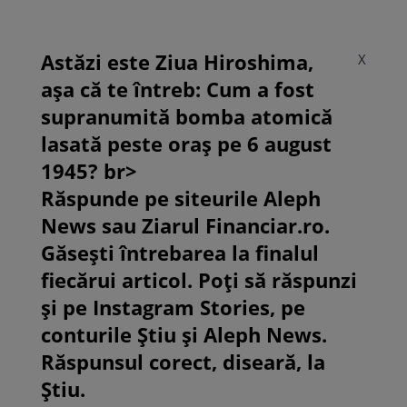
Astăzi este Ziua Hiroshima,
X
așa că te întreb: Cum a fost
supranumită bomba atomică
lasată peste oraș pe 6 august
1945? br>
Răspunde pe siteurile Aleph
News sau Ziarul Financiar.ro.
Găsești întrebarea la finalul
fiecărui articol. Poți să răspunzi
și pe Instagram Stories, pe
conturile Știu și Aleph News.
Răspunsul corect, diseară, la
Știu.