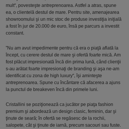
mult“, povesteşte antreprenoarea. Astfel a atras, spune
ea, o clientelă destul de mare. Pentru site, amenajearea
showroomului şi un mic stoc de produse investiţia iniţială
a fost în jur de 20.000 de euro, însă pe parcurs a investit
constant.
”Nu am avut impedimente pentru că era o piaţă aflată la
încept, cu cerere destul de mare şi ofertă foarte mică. Am
fost plăcut impresionată încă din prima lună, când clienţii
s-au arătat foarte impresionaţi de branding şi aşa ne-am
identificat cu zona de high luxury“, îşi aminteşte
antreprenoarea. Spune cu încântare că afacerea a ajuns
la punctul de breakeven încă din primele luni.
Cristallini se poziţionează ca jucător pe piaţa fashion
premium şi abordează un design clasic, feminin, dar şi
ţinute de seară; în ofertă se regăsesc de la rochii,
salopete, cât şi ţinute de iarnă, precum sacouri sau fuste.