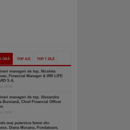
A ORĂ
TOP AZI
TOP 7 ZILE
ineri manageri de top. Nicoleta
van, Financial Manager & IRR LIFE
ARD S.A.
zi, 16:00
ineri manageri de top. Alexandra
a Buruiană, Chief Financial Officer
us
zi, 15:00
ele mai puternice femei din
ness. Diana Mocanu, Fondatoare,