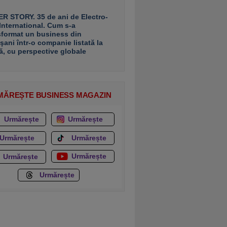
R STORY. 35 de ani de Electro-
 International. Cum s-a
sformat un business din
şani într-o companie listată la
ă, cu perspective globale
MĂREȘTE BUSINESS MAGAZIN
Urmărește
Urmărește
Urmărește
Urmărește
Urmărește
Urmărește
Urmărește