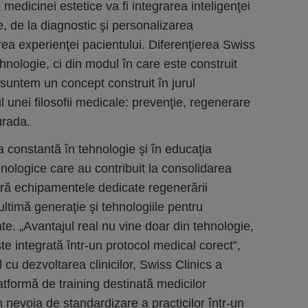
medicinei estetice va fi integrarea inteligenţei
e, de la diagnostic şi personalizarea
ea experienţei pacientului. Diferenţierea Swiss
hnologie, ci din modul în care este construit
 suntem un concept construit în jurul
ul unei filosofii medicale: prevenţie, regenerare
urada.
 constantă în tehnologie şi în educaţia
tehnologice care au contribuit la consolidarea
ră echipamentele dedicate regenerării
ultimă generaţie şi tehnologiile pentru
e. „Avantajul real nu vine doar din tehnologie,
te integrată într-un protocol medical corect”,
l cu dezvoltarea clinicilor, Swiss Clinics a
tformă de training destinată medicilor
din nevoia de standardizare a practicilor într-un