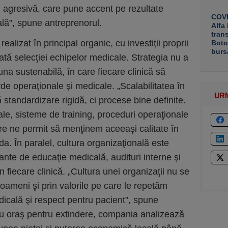
 agresivă, care pune accent pe rezultate
COVE
ală”, spune antreprenorul.
Alfa
tran
alizat în principal organic, cu investiţii proprii
Boto
burs
ată selecţiei echipelor medicale. Strategia nu a
una sustenabilă, în care fiecare clinică să
de operaţionale şi medicale. „Scalabilitatea în
UR
tandardizare rigidă, ci procese bine definite.
le, sisteme de training, proceduri operaţionale
are ne permit să menţinem aceeaşi calitate în
da. În paralel, cultura organizaţională este
nte de educaţie medicală, audituri interne şi
din fiecare clinică. „Cultura unei organizaţii nu se
 oameni şi prin valorile pe care le repetăm
dicală şi respect pentru pacient”, spune
ou oraş pentru extindere, compania analizează