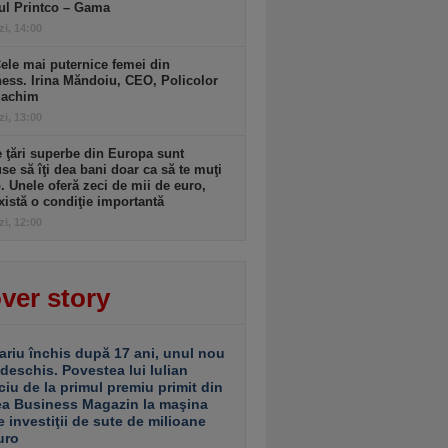
ul Printco – Gama
zi, 14:00
ele mai puternice femei din
ess. Irina Măndoiu, CEO, Policolor
gachim
zi, 13:00
 ţări superbe din Europa sunt
se să îţi dea bani doar ca să te muţi
. Unele oferă zeci de mii de euro,
xistă o condiţie importantă
zi, 12:00
ver story
ariu închis după 17 ani, unul nou
 deschis. Povestea lui Iulian
ciu de la primul premiu primit din
ea Business Magazin la maşina
e investiţii de sute de milioane
uro