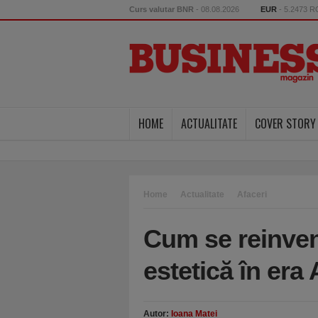
Curs valutar BNR
- 08.08.2026
EUR
- 5.2473 
HOME
ACTUALITATE
COVER STORY
Home
Actualitate
Afaceri
Cum se reinven
estetică în era 
Autor:
Ioana Matei