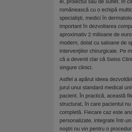
el, proiectul său de suflet. În c
românească cu o echipă multidi
specialişti, medici în dermatolo
important în dezvoltarea compan
aproximativ 2 milioane de euro î
modern, dotat cu saloane de spi
intervenţiilor chirurgicale. Pe
că a devenit clar că Swiss Clin
singure clinici.
Astfel a apărut ideea dezvoltări
jurul unui standard medical uni
pacient. În practică, această f
structurat, în care pacientul nu
completă. Fiecare caz este anal
personalizate, integrate într-un
noştri nu vin pentru o procedură