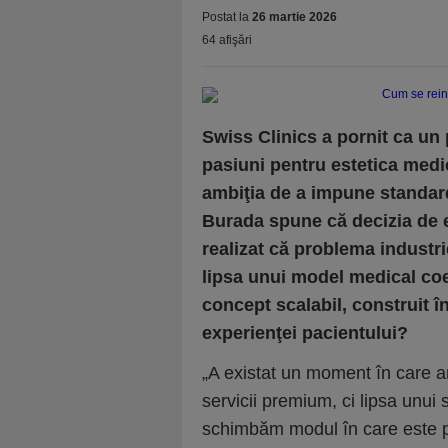
Postat la
26 martie 2026
64 afişări
Swiss Clinics a pornit ca un 
pasiuni pentru estetica medica
ambiţia de a impune standard
Burada spune că decizia de e
realizat că problema industri
lipsa unui model medical coe
concept scalabil, construit î
experienţei pacientului?
„A existat un moment în care a
servicii premium, ci lipsa unui
schimbăm modul în care este p