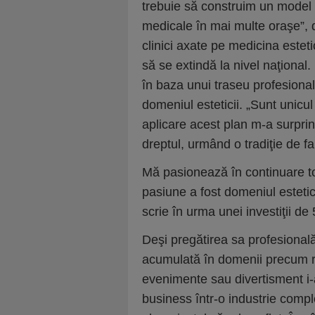
trebuie să construim un model sc
medicale în mai multe oraşe”, d
clinici axate pe medicina estet
să se extindă la nivel naţional. 
în baza unui traseu profesional 
domeniul esteticii. „Sunt unicul 
aplicare acest plan m-a surprin
dreptul, urmând o tradiţie de fa
Mă pasionează în continuare to
pasiune a fost domeniul esteti
scrie în urma unei investiţii d
Deşi pregătirea sa profesională
acumulată în domenii precum re
evenimente sau divertisment i-
business într-o industrie compl