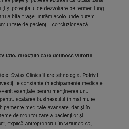
iunea pieţei şi puterea economică locală până
iţi şi potenţialul de dezvoltare pe termen lung.
tru a bifa oraşe. Intrăm acolo unde putem
comunitate de pacienţi”, concluzionează
itate, direcţiile care definesc viitorul
elei Swiss Clinics îl are tehnologia. Potrivit
nvestiţiile constante în echipamente medicale
devenit esenţiale pentru menţinerea unui
şi pentru scalarea businessului în mai multe
chipamente medicale avansate, dar şi în
teme de monitorizare a pacienţilor şi
r”, explică antreprenorul. În viziunea sa,