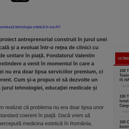
proiect antreprenorial construit în jurul unei
lă şi a evoluat într-o reţea de clinici cu
e unitare în piaţă. Fondatorul Valentin
ULTIM
xtindere a venit în momentul în care a
100 T
ei nu era doar lipsa serviciilor premium, ci
Teslo
rent. Cum şi-a propus el să dezvolte un
IS H
astă
n jurul tehnologiei, educaţiei medicale şi
100 T
Ionel
Carg
m realizat că problema nu era doar lipsa unor
astă
 standard coerent în piaţă. Dacă vrem să
100 C
ercepută medicina estetică în România,
busi