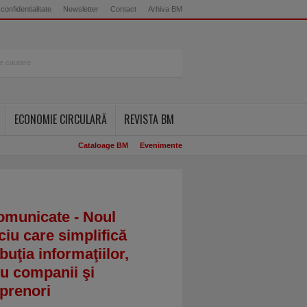
 confidentialitate
Newsletter
Contact
Arhiva BM
ECONOMIE CIRCULARĂ
REVISTA BM
Cataloage BM
Evenimente
omunicate - Noul
ciu care simplifică
ibuţia informaţiilor,
u companii şi
prenori