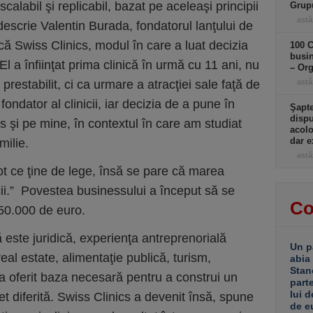
alabil şi replicabil, bazat pe aceleaşi principii
Grup
astă
escrie Valentin Burada, fondatorul lanţului de
ică Swiss Clinics, modul în care a luat decizia
100 C
busin
El a înfiinţat prima clinică în urmă cu 11 ani, nu
– Or
prestabilit, ci ca urmare a atracţiei sale faţă de
astă
fondator al clinicii, iar decizia de a pune în
Şapte
dispu
s şi pe mine, în contextul în care am studiat
acolo
dar e
milie.
astă
t ce ţine de lege, însă se pare că marea
cii.” Povestea businessului a început să se
Co
e 50.000 de euro.
 este juridică, experienţa antreprenorială
Un p
al estate, alimentaţie publică, turism,
abia
Stan
a oferit baza necesară pentru a construi un
part
lui d
et diferită. Swiss Clinics a devenit însă, spune
de e