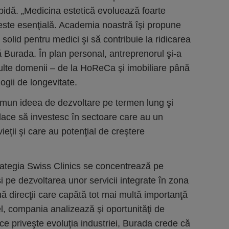
apidă. „Medicina estetică evoluează foarte
este esenţială. Academia noastră îşi propune
solid pentru medici şi să contribuie la ridicarea
că Burada. În plan personal, antreprenorul şi-a
i multe domenii – de la HoReCa şi imobiliare până
logii de longevitate.
omun ideea de dezvoltare pe termen lung şi
place să investesc în sectoare care au un
ieţii şi care au potenţial de creştere
rategia Swiss Clinics se concentrează pe
i pe dezvoltarea unor servicii integrate în zona
uă direcţii care capătă tot mai multă importanţă
l, compania analizează şi oportunităţi de
e priveşte evoluţia industriei, Burada crede că