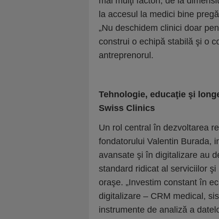
mai mulţi factori, de la dimens
la accesul la medici bine pregăt
„Nu deschidem clinici doar pen
construi o echipă stabilă şi o 
antreprenorul.
Tehnologie, educaţie şi longev
Swiss Clinics
Un rol central în dezvoltarea reţ
fondatorului Valentin Burada, i
avansate şi în digitalizare au 
standard ridicat al serviciilor 
oraşe. „Investim constant în e
digitalizare – CRM medical, sis
instrumente de analiză a datelo