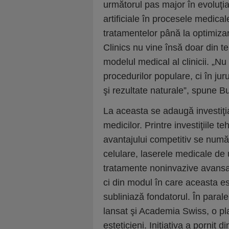
următorul pas major în evoluţia 
artificiale în procesele medical
tratamentelor până la optimizar
Clinics nu vine însă doar din te
modelul medical al clinicii. „Nu
procedurilor populare, ci în jur
şi rezultate naturale”, spune B
La aceasta se adaugă investiţia
medicilor. Printre investiţiile 
avantajului competitiv se numă
celulare, laserele medicale de 
tratamente noninvazive avansat
ci din modul în care aceasta es
subliniază fondatorul. În parale
lansat şi Academia Swiss, o pla
esteticieni. Iniţiativa a pornit 