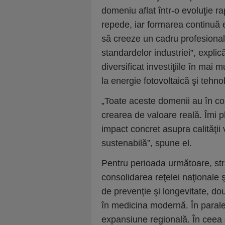
domeniu aflat într-o evoluţie r
repede, iar formarea continuă 
să creeze un cadru profesional 
standardelor industriei”, expli
diversificat investiţiile în ma
la energie fotovoltaică şi tehno
„Toate aceste domenii au în c
crearea de valoare reală. Îmi 
impact concret asupra calităţii v
sustenabilă”, spune el.
Pentru perioada următoare, st
consolidarea reţelei naţionale ş
de prevenţie şi longevitate, do
în medicina modernă. În parale
expansiune regională. În ceea c