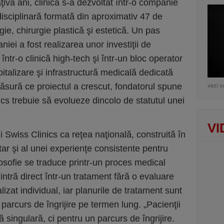
âţiva ani, clinica s-a dezvoltat într-o companie
sciplinară formată din aproximativ 47 de
gie, chirurgie plastică şi estetică. Un pas
iei a fost realizarea unor investiţii de
ntr-o clinică high-tech şi într-un bloc operator
talizare şi infrastructură medicală dedicată
 măsură ce proiectul a crescut, fondatorul spune
vezi c
ics trebuie să evolueze dincolo de statutul unei
VI
i Swiss Clinics ca reţea naţională, construită în
tar şi al unei experienţe consistente pentru
ilosofie se traduce printr-un proces medical
 intră direct într-un tratament fără o evaluare
izat individual, iar planurile de tratament sunt
 parcurs de îngrijire pe termen lung. „Pacienţii
 singulară, ci pentru un parcurs de îngrijire.