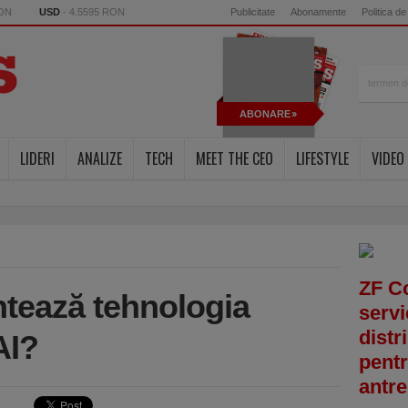
RON
USD
- 4.5595 RON
Publicitate
Abonamente
Politica de
ABONARE
LIDERI
ANALIZE
TECH
MEET THE CEO
LIFESTYLE
VIDEO
ZF C
tează tehnologia
servi
distr
AI?
pentr
antre