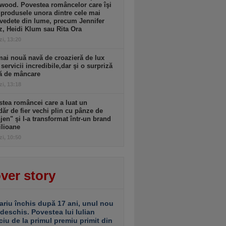
wood. Povestea româncelor care îşi
produsele unora dintre cele mai
vedete din lume, precum Jennifer
, Heidi Klum sau Rita Ora
zi, 13:20
ai nouă navă de croazieră de lux
 servicii incredibile,dar şi o surpriză
tă de mâncare
zi, 13:18
tea româncei care a luat un
ăr de fier vechi plin cu pânze de
jen" şi l-a transformat într-un brand
ilioane
zi, 10:50
ver story
ariu închis după 17 ani, unul nou
 deschis. Povestea lui Iulian
ciu de la primul premiu primit din