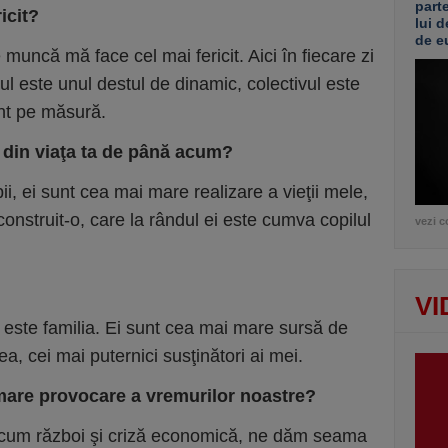
part
ricit?
lui d
de e
muncă mă face cel mai fericit. Aici în fiecare zi
l este unul destul de dinamic, colectivul este
sunt pe măsură.
e din viaţa ta de până acum?
i, ei sunt cea mai mare realizare a vieţii mele,
nstruit-o, care la rândul ei este cumva copilul
vezi c
VI
este familia. Ei sunt cea mai mare sursă de
a, cei mai puternici susţinători ai mei.
mare provocare a vremurilor noastre?
acum război şi criză economică, ne dăm seama