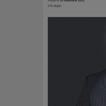
Postat la
10 noiembrie 2022
276 afişări