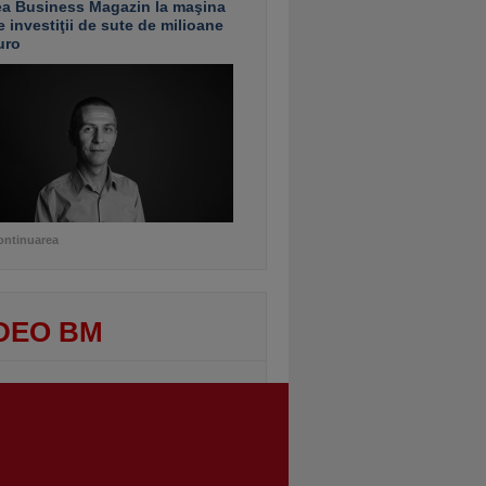
ea Business Magazin la maşina
e investiţii de sute de milioane
uro
ontinuarea
DEO BM