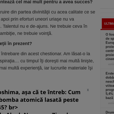
contează cel mai mult pentru a avea succes?
ire din partea divinităţii cu acea calitate ce se
t apoi prin eforturi uneori uriaşe nu va
ULTIM
e. Talentul nu e de-ajuns. Ne trebuie ceva în
ambiţie, ne trebuie voinţă.
O fos
de sp
Europ
eţii în prezent?
proie
centr
întrebare din acest chestionar. Am lăsat-o la
proie
cinem
iraţia… cu timpul îţi doreşti mai multă linişte,
astă
ai multă experienţă, iar lucrurile materiale îşi
Erst
dobâ
nesc
viito
X
progn
oshima, așa că te întreb: Cum
5,4% 
 bomba atomică lasată peste
bază 
astă
45? br>
Drumu