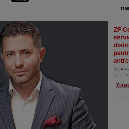
ZF C
servi
distr
pentr
antre