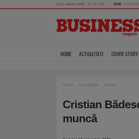
Curs valutar BNR
- 06.08.2026
EUR
- 5.2473 
HOME
ACTUALITATE
COVER STORY
Home
Actualitate
Afaceri
Cristian Bădesc
muncă