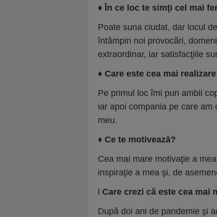
♦
În ce loc te simţi cel mai fe
Poate suna ciudat, dar locul de 
întâmpin noi provocări, domeniu
extraordinar, iar satisfacţiile 
♦
Care este cea mai realizar
Pe primul loc îmi pun ambii copi
iar apoi compania pe care am co
meu.
♦
Ce te motivează?
Cea mai mare motivaţie a mea 
inspiraţie a mea şi, de asemene
l
Care crezi că este cea mai 
După doi ani de pandemie şi 