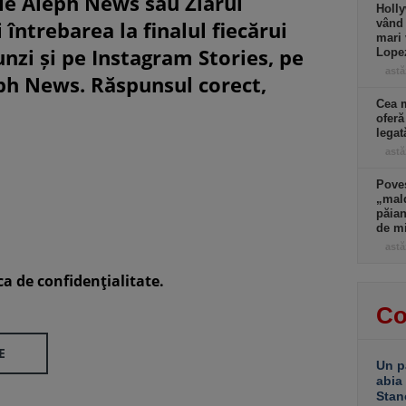
le Aleph News sau Ziarul
Holly
 întrebarea la finalul fiecărui
vând 
mari 
unzi și pe Instagram Stories, pe
Lopez
astă
eph News. Răspunsul corect,
Cea m
oferă
lega
astă
Poves
„mald
păian
de m
astă
ca de confidenţialitate.
Co
E
Un p
abia
Stan