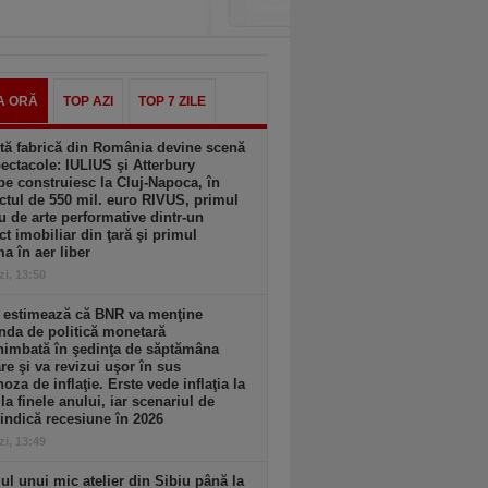
A ORĂ
TOP AZI
TOP 7 ZILE
tă fabrică din România devine scenă
ectacole: IULIUS şi Atterbury
e construiesc la Cluj-Napoca, în
ctul de 550 mil. euro RIVUS, primul
u de arte performative dintr-un
ct imobiliar din ţară şi primul
a în aer liber
zi, 13:50
e estimează că BNR va menţine
nda de politică monetară
himbată în şedinţa de săptămâna
are şi va revizui uşor în sus
oza de inflaţie. Erste vede inflaţia la
la finele anului, iar scenariul de
indică recesiune în 2026
zi, 13:49
l unui mic atelier din Sibiu până la