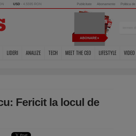
RON
USD
- 4.5595 RON
Publicitate
Abonamente
Politica de
ABONARE
LIDERI
ANALIZE
TECH
MEET THE CEO
LIFESTYLE
VIDEO
u: Fericit la locul de