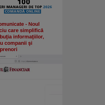
omunicate - Noul
ciu care simplifică
ibuţia informaţiilor,
u companii şi
prenori