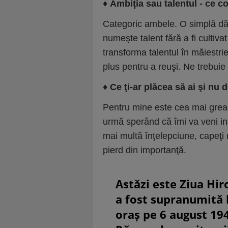
♦
Ambiţia sau talentul - ce 
Categoric ambele. O simplă dăru
numeşte talent fără a fi cultiva
transforma talentul în măiestri
plus pentru a reuşi. Ne trebuie 
♦
Ce ţi-ar plăcea să ai şi nu d
Pentru mine este cea mai grea 
urmă sperând că îmi va veni insp
mai multă înţelepciune, capeţi m
pierd din importanţă.
Astăzi este Ziua Hir
a fost supranumită
oraș pe 6 august 19