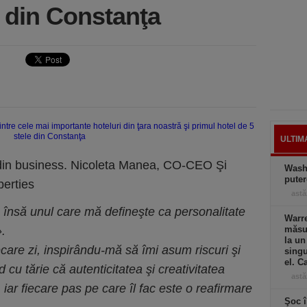
e din Constanţa
ULTIM
 din business. Nicoleta Manea, CO-CEO Şi
Wash
puter
perties
astă
, însă unul care mă defineşte ca personalitate
Warre
»
.
măsur
la un
care zi, inspirându-mă să îmi asum riscuri şi
singu
el. C
 cu tărie că autenticitatea şi creativitatea
astă
 iar fiecare pas pe care îl fac este o reafirmare
Şoc î