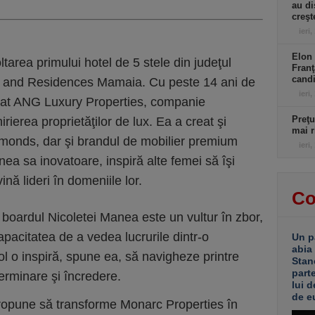
au di
creşt
ieri,
Elon 
area primului hotel de 5 stele din judeţul
Franţ
candi
l and Residences Mamaia. Cu peste 14 ani de
ieri,
ndat ANG Luxury Properties, companie
Preţu
irierea proprietăţilor de lux. Ea a creat şi
mai r
iamonds, dar şi brandul de mobilier premium
ieri,
ea sa inovatoare, inspiră alte femei să îşi
ină lideri în domeniile lor.
Co
 boardul Nicoletei Manea este un vultur în zbor,
apacitatea de a vedea lucrurile dintr-o
Un p
abia
l o inspiră, spune ea, să navigheze printre
Stan
part
erminare şi încredere.
lui d
de e
 propune să transforme Monarc Properties în