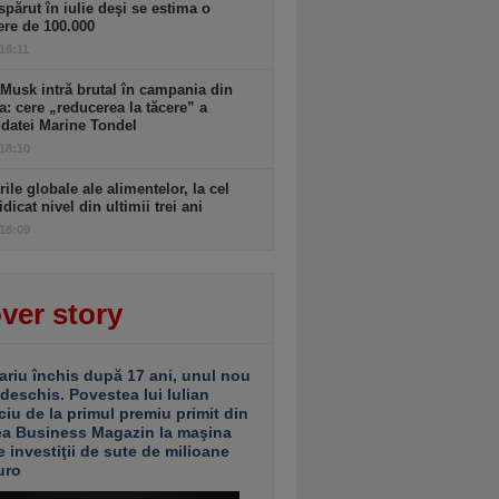
spărut în iulie deşi se estima o
ere de 100.000
 18:11
Musk intră brutal în campania din
a: cere „reducerea la tăcere” a
datei Marine Tondel
 18:10
rile globale ale alimentelor, la cel
idicat nivel din ultimii trei ani
 18:09
ver story
ariu închis după 17 ani, unul nou
 deschis. Povestea lui Iulian
ciu de la primul premiu primit din
ea Business Magazin la maşina
e investiţii de sute de milioane
uro