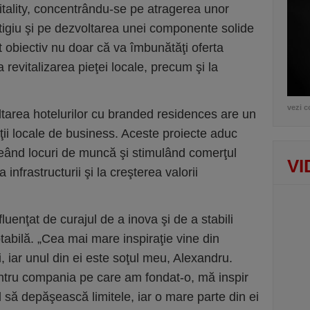
itality, concentrându-se pe atragerea unor
stigiu şi pe dezvoltarea unei componente solide
 obiectiv nu doar că va îmbunătăţi oferta
a revitalizarea pieţei locale, precum şi la
vezi c
ltarea hotelurilor cu branded residences are un
i locale de business. Aceste proiecte aduc
reând locuri de muncă şi stimulând comerţul
VI
 infrastructurii şi la creşterea valorii
fluenţat de curajul de a inova şi de a stabili
ptabilă. „Cea mai mare inspiraţie vine din
ri, iar unul din ei este soţul meu, Alexandru.
ntru compania pe care am fondat-o, mă inspir
ul să depăşească limitele, iar o mare parte din ei