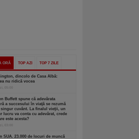
A ORĂ
TOP AZI
TOP 7 ZILE
ington, dincolo de Casa Albă:
ea nu ridică vocea
zi, 05:00
n Buffett spune că adevărata
ă a succesului în viaţă se rezumă
 singur cuvânt. La finalul vieţii, un
r lucru va conta cu adevărat, crede
are este acesta?
zi, 03:00
n SUA. 23.000 de locuri de muncă