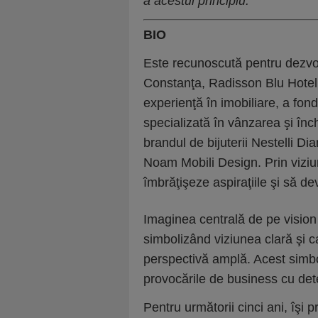
a acestui principiu.”
BIO
Este recunoscută pentru dezvolt
Constanţa, Radisson Blu Hote
experienţă în imobiliare, a fo
specializată în vânzarea şi înch
brandul de bijuterii Nestelli D
Noam Mobili Design. Prin viziun
îmbrăţişeze aspiraţiile şi să dev
Imaginea centrală de pe vision
simbolizând viziunea clară şi c
perspectivă amplă. Acest simbo
provocările de business cu det
Pentru următorii cinci ani, îşi