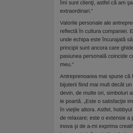
îmi sunt clienţi, astfel că am 
extraordinari.”
Valorile personale ale antrepre
reflectă în cultura companiei.
unde echipa este încurajată să c
principii sunt ancora care ghid
pasiunea personală coincide c
meu.”
Antreprenoarea mai spune că Ne
bijuterii fiind mai mult decât u
devin, de multe ori, simboluri 
le poartă. „Este o satisfacţie 
în vieţile altora. Astfel, hobby
de relaxare; este o extensie a 
inova şi de a-mi exprima creati