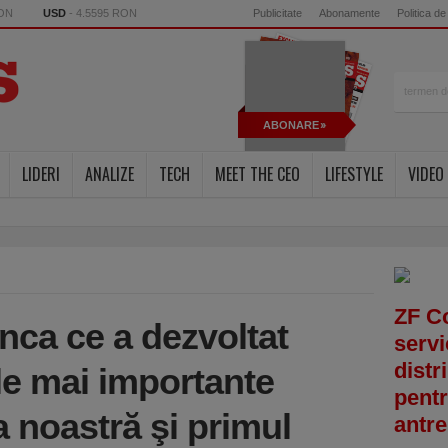
RON
USD
- 4.5595 RON
Publicitate
Abonamente
Politica de
ABONARE
LIDERI
ANALIZE
TECH
MEET THE CEO
LIFESTYLE
VIDEO
ZF C
nca ce a dezvoltat
servi
distr
le mai importante
pentr
a noastră şi primul
antre