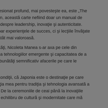
resionat profund, mai povesteşte ea, este „The
n, această carte nefiind doar un manual de
 despre leadership, inovaţie şi autenticitate.
r experienţele de succes, ci şi lecţiile învăţate
atât mai valoroasă.
tăţi, Nicoleta Manea s-ar axa pe cele din
ea tehnologiilor emergente şi capacitatea de a
mbunătăţi semnificativ afacerile pe care le
condiţii, că Japonia este o destinaţie pe care
ţia mea pentru tradiţia şi tehnologia avansată a
e. De la ceremoniile de ceai până la inovaţiile
echilibru de cultură şi modernitate care mă