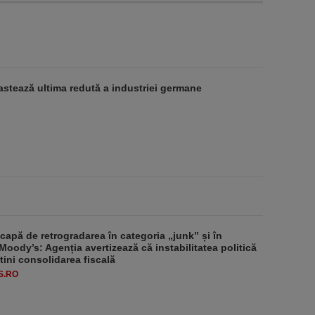
stează ultima redută a industriei germane
apă de retrogradarea în categoria „junk” și în
Moody’s: Agenția avertizează că instabilitatea politică
tini consolidarea fiscală
S.RO