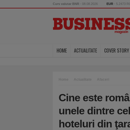
Curs valutar BNR
- 08.08.2026
EUR
- 5.2473 
HOME
ACTUALITATE
COVER STORY
Home
Actualitate
Afaceri
Cine este româ
unele dintre ce
hoteluri din ţar