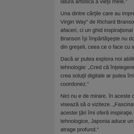
latura artistică a vieţii mele.”
Una dintre cărţile care au imp
Virgin Way” de Richard Branso
afaceri, ci un ghid inspiraţional
Branson îşi împărtăşeşte nu doa
din greşeli, ceea ce o face cu 
Dacă ar putea explora noi abili
tehnologie: „Cred că înţeleger
crea soluţii digitale ar putea î
coordonez.”
Nici nu e de mirare, în aceste 
visează să o viziteze. „Fascina
acestei ţări îmi oferă inspiraţi
tehnologice, Japonia aduce un 
atrage profund.”