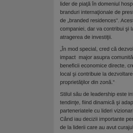
lider de piaţă în domeniul hosp
branduri internaţionale de pre
de „branded residences”. Acest
companiei, dar va contribui şi l
atragerea de investiţii.
„În mod special, cred că dezvo
impact major asupra comunităţi
beneficii economice directe, c
local şi contribuie la dezvoltarea
proprietăţilor din zonă.”
Stilul său de leadership este in
tendinţe, fiind dinamică şi ada
parteneriatele cu lideri viziona
Când iau decizii importante pe
de la liderii care au avut curaj