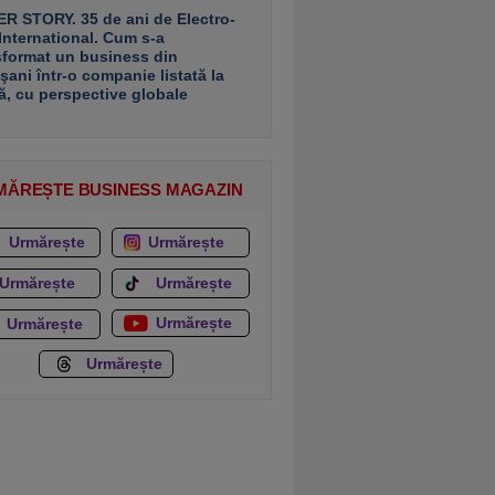
R STORY. 35 de ani de Electro-
 International. Cum s-a
sformat un business din
şani într-o companie listată la
ă, cu perspective globale
MĂREȘTE BUSINESS MAGAZIN
Urmărește
Urmărește
Urmărește
Urmărește
Urmărește
Urmărește
Urmărește