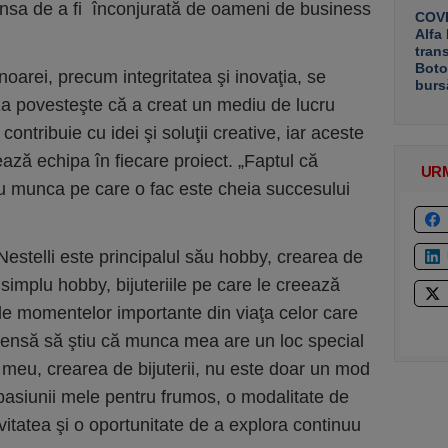
şansa de a fi înconjurată de oameni de business
COVE
Alfa
tran
Boto
noarei, precum integritatea şi inovaţia, se
burs
 Ea povesteşte că a creat un mediu de lucru
ontribuie cu idei şi soluţii creative, iar aceste
ează echipa în fiecare proiect. „Faptul că
UR
u munca pe care o fac este cheia succesului
stelli este principalul său hobby, crearea de
n simplu hobby, bijuteriile pe care le creează
ale momentelor importante din viaţa celor care
imensă să ştiu că munca mea are un loc special
ul meu, crearea de bijuterii, nu este doar un mod
pasiunii mele pentru frumos, o modalitate de
vitatea şi o oportunitate de a explora continuu