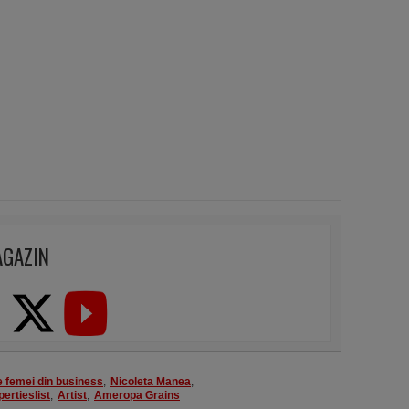
AGAZIN
e femei din business
,
Nicoleta Manea
,
ertieslist
,
Artist
,
Ameropa Grains