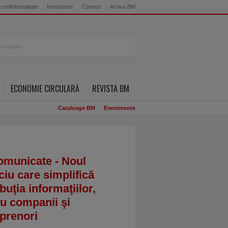
 confidentialitate
Newsletter
Contact
Arhiva BM
ECONOMIE CIRCULARĂ
REVISTA BM
Cataloage BM
Evenimente
omunicate - Noul
ciu care simplifică
ibuţia informaţiilor,
u companii şi
prenori