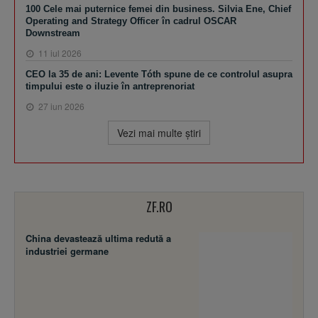
100 Cele mai puternice femei din business. Silvia Ene, Chief
Operating and Strategy Officer în cadrul OSCAR
Downstream
11 iul 2026
CEO la 35 de ani: Levente Tóth spune de ce controlul asupra
timpului este o iluzie în antreprenoriat
27 iun 2026
Vezi mai multe ştiri
ZF.RO
China devastează ultima redută a
industriei germane