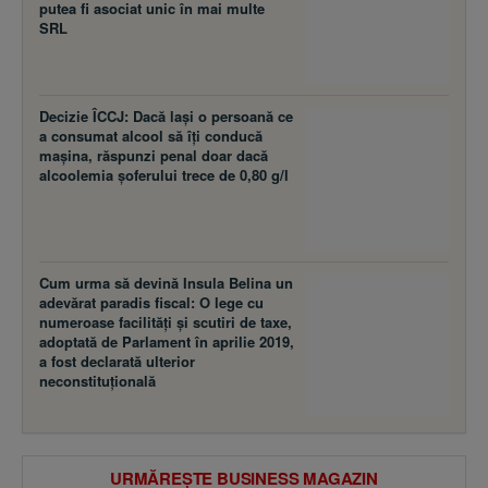
putea fi asociat unic în mai multe
SRL
Decizie ÎCCJ: Dacă laşi o persoană ce
a consumat alcool să îţi conducă
maşina, răspunzi penal doar dacă
alcoolemia şoferului trece de 0,80 g/l
Cum urma să devină Insula Belina un
adevărat paradis fiscal: O lege cu
numeroase facilităţi şi scutiri de taxe,
adoptată de Parlament în aprilie 2019,
a fost declarată ulterior
neconstituţională
URMĂREȘTE BUSINESS MAGAZIN