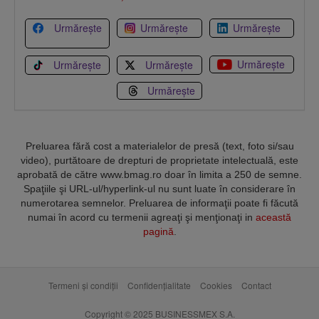
Urmărește
Urmărește
Urmărește
Urmărește
Urmărește
Urmărește
Urmărește
Preluarea fără cost a materialelor de presă (text, foto si/sau
video), purtătoare de drepturi de proprietate intelectuală, este
aprobată de către www.bmag.ro doar în limita a 250 de semne.
Spaţiile şi URL-ul/hyperlink-ul nu sunt luate în considerare în
numerotarea semnelor. Preluarea de informaţii poate fi făcută
numai în acord cu termenii agreaţi şi menţionaţi in
această
pagină
.
Termeni și condiții
Confidențialitate
Cookies
Contact
Copyright © 2025 BUSINESSMEX S.A.