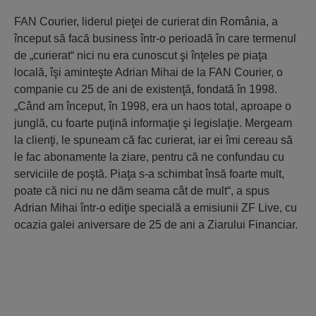
FAN Courier, liderul pieţei de curierat din România, a
început să facă business într-o perioadă în care termenul
de „curierat“ nici nu era cunoscut şi înţeles pe piaţa
locală, îşi aminteşte Adrian Mihai de la FAN Courier, o
companie cu 25 de ani de existenţă, fondată în 1998.
„Când am început, în 1998, era un haos total, aproape o
junglă, cu foarte puţină in­for­maţie şi legislaţie. Mer­geam
la clienţi, le spuneam că fac curie­rat, iar ei îmi cereau să
le fac abo­namente la ziare, pentru că ne confun­dau cu
ser­viciile de poştă. Piaţa s-a schimbat însă foarte mult,
poate că nici nu ne dăm seama cât de mult“, a spus
Adrian Mihai într-o ediţie spe­cia­lă a emisiunii ZF Live, cu
ocazia ga­lei aniversare de 25 de ani a Ziarului Financiar.