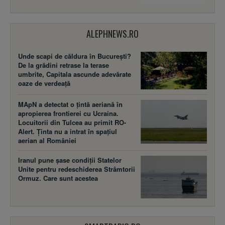
ALEPHNEWS.RO
Unde scapi de căldura în București?
De la grădini retrase la terase
umbrite, Capitala ascunde adevărate
oaze de verdeață
MApN a detectat o țintă aeriană în
apropierea frontierei cu Ucraina.
Locuitorii din Tulcea au primit RO-
Alert. Ținta nu a intrat în spațiul
aerian al României
Iranul pune șase condiții Statelor
Unite pentru redeschiderea Strâmtorii
Ormuz. Care sunt acestea