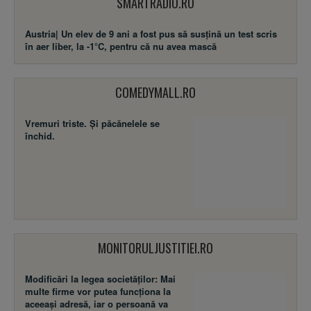
SMARTRADIO.RO
Austria| Un elev de 9 ani a fost pus să susţină un test scris
în aer liber, la -1°C, pentru că nu avea mască
COMEDYMALL.RO
Vremuri triste. Şi păcănelele se
închid.
MONITORULJUSTITIEI.RO
Modificări la legea societăţilor: Mai
multe firme vor putea funcţiona la
aceeaşi adresă, iar o persoană va