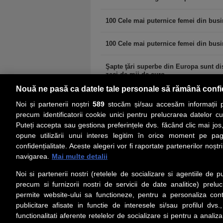
100 Cele mai puternice femei din bus
100 Cele mai puternice femei din bus
Şapte ţări superbe din Europa sunt dis
zeci de mii de euro,...
Nouă ne pasă ca datele tale personale să rămână confi
Noi și partenerii noștri
589
stocăm și/sau accesăm informații pe
precum identificatorii cookie unici pentru prelucrarea datelor c
Puteți accepta sau gestiona preferințele dvs. făcând clic mai jos,
PRIMA PAGINĂ
ACTUALITATE
CO
opune utilizării unui interes legitim în orice moment pe pag
confidențialitate. Aceste alegeri vor fi raportate partenerilor noștr
navigarea.
Mai multe detalii
Social
Link-
Noi si partenerii nostri (retelele de socializare si agentiile de p
Z
iarul
Urmareste-ne pe Facebook
precum si furnizorii nostri de servicii de date analitice) prel
Despre
permite website-ului sa functioneze, pentru a personaliza conti
Contac
publicitare afisate in functie de interesele si/sau profilul dvs
Contac
functionalitati aferente retelelor de socializare si pentru a analiza