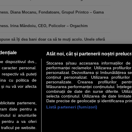
iness. Diana Mocanu, Fondatoare, Grupul Printco – Gama
iness. Irina Măndoiu, CEO, Policolor – Orgachim
puse să îţi dea bani doar ca să te muţi acolo. Unele oferă
dențiale
Atât noi, cât și partenerii noștri preluc
 dispozitivul dvs.,
Stocarea și/sau accesarea informațiilor de
u caracter personal.
performanței reclamelor. Utilizarea profilurilo
personalizat. Dezvoltarea și îmbunătățirea serv
 respectiv vă puteți
conținut personalizat. Utilizarea profilurilor
VER STORY
LIDERI
ANALIZE
HI-TECH
MEET THE CEO
ina cu politica de
personalizate. Crearea profilurilor pentr
i și nu vă vor afecta
Măsurarea performanței conținutului. Înțelegere
combinații de date din surse diferite. Utiliz
uri utile
Servicii
selecta conținutul. Utilizarea de date limitat
Date precise de geolocație și identificarea prin
ublicitate partenere,
Listă parteneri (furnizori)
 Financiar
Politica de confidentialitate
Newsletter
ucram date pentru a
 Noi
Termeni si conditii
RSS
nutul si anunturile
t Redactie
About cookies
., pentru a va oferi
t Marketing
 traficul pe website.