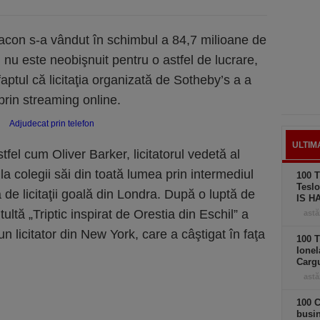
s Bacon s-a vândut în schimbul a 84,7 milioane de
l nu este neobişnuit pentru o astfel de lucrare,
aptul că licitaţia organizată de Sotheby’s a a
prin streaming online.
ULTIM
fel cum Oliver Barker, licitatorul vedetă al
la colegii săi din toată lumea prin intermediul
100 T
Teslo
 de licitaţii goală din Londra. După o luptă de
IS H
ultă „Triptic inspirat de Orestia din Eschil” a
astă
n licitator din New York, care a câştigat în faţa
100 T
Ionel
Carg
astă
100 C
busi