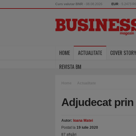
Curs valutar BNR
- 08.08.2026
EUR
- 5.2473 
HOME
ACTUALITATE
COVER STOR
REVISTA BM
Home
Actualitate
Adjudecat prin 
Autor:
Ioana Matei
Postat la
19 iulie 2020
87 afişări