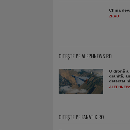
China deva
ZF.RO
CITEŞTE PE ALEPHNEWS.RO
O dronă a 
graniță, a
detectat n
ALEPHNEW
CITEŞTE PE FANATIK.RO