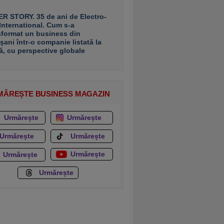
R STORY. 35 de ani de Electro-
 International. Cum s-a
sformat un business din
şani într-o companie listată la
ă, cu perspective globale
MĂREȘTE BUSINESS MAGAZIN
Urmărește
Urmărește
Urmărește
Urmărește
Urmărește
Urmărește
Urmărește