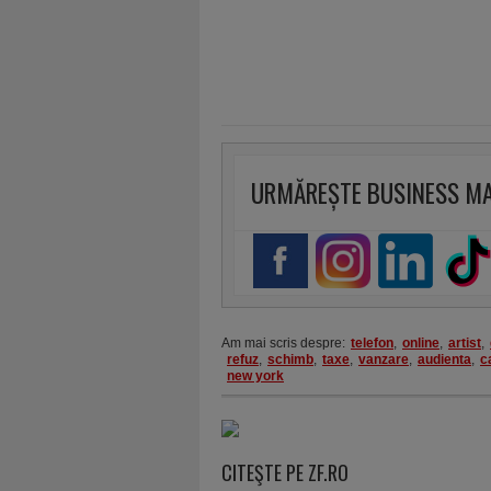
URMĂREȘTE BUSINESS M
Am mai scris despre:
telefon
,
online
,
artist
,
refuz
,
schimb
,
taxe
,
vanzare
,
audienta
,
c
new york
CITEŞTE PE ZF.RO