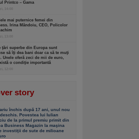
ul Printco – Gama
zi, 14:00
ele mai puternice femei din
ess. Irina Măndoiu, CEO, Policolor
gachim
zi, 13:00
 ţări superbe din Europa sunt
se să îţi dea bani doar ca să te muţi
. Unele oferă zeci de mii de euro,
xistă o condiţie importantă
zi, 12:00
ver story
ariu închis după 17 ani, unul nou
 deschis. Povestea lui Iulian
ciu de la primul premiu primit din
ea Business Magazin la maşina
e investiţii de sute de milioane
uro