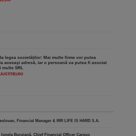
LL.RO
 la legea societăţilor: Mai multe firme vor putea
la aceeaşi adresă, iar o persoană va putea fi asociat
i multe SRL
USTITIEI.RO
 Teslovan, Financial Manager & IRR LIFE IS HARD S.A.
 Ionela Buruiană, Chief Financial Officer Cargus