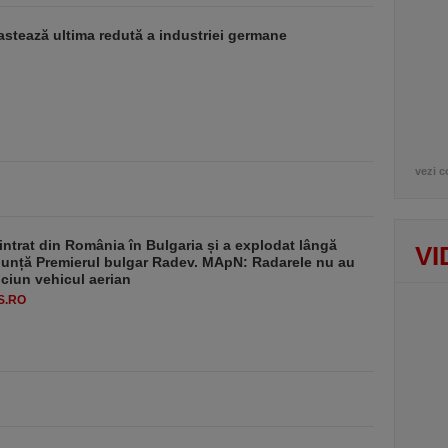
stează ultima redută a industriei germane
vezi c
intrat din România în Bulgaria și a explodat lângă
VI
nunță Premierul bulgar Radev. MApN: Radarele nu au
iciun vehicul aerian
S.RO