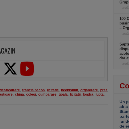
Grup
astă
100 C
busin
– Or
astă
Şapte
AGAZIN
dispu
acolo
dar e
astă
Co
desfasurare
,
francis bacon
,
licitatie
,
neobisnuit
,
organizare
,
pret
,
astigare
,
china
,
colegi
,
cumparare
,
goala
,
licitatii
,
londra
,
lupta
,
Un p
abia
Stan
part
lui d
de e