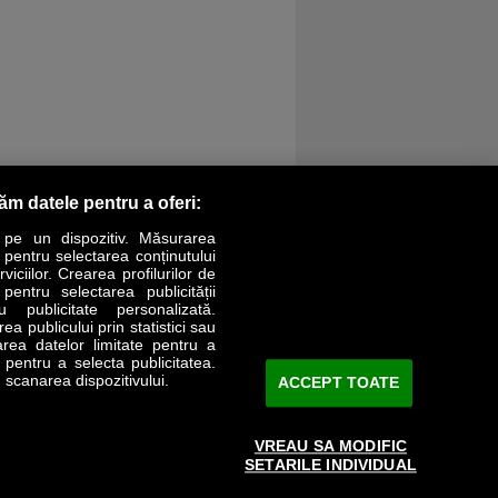
răm datele pentru a oferi:
 pe un dispozitiv. Măsurarea
r pentru selectarea conținutului
iciilor. Crearea profilurilor de
 pentru selectarea publicității
LIFESTYLE
SPECIAL
OPINII
u publicitate personalizată.
a publicului prin statistici sau
area datelor limitate pentru a
Revista Business Magazin
e pentru a selecta publicitatea.
 scanarea dispozitivului.
ACCEPT TOATE
Abonează-te şi primeşte revista acasă
saptămânal
VREAU SA MODIFIC
Discount:
15%
SETARILE INDIVIDUAL
Arhivă revistă
ABONARE