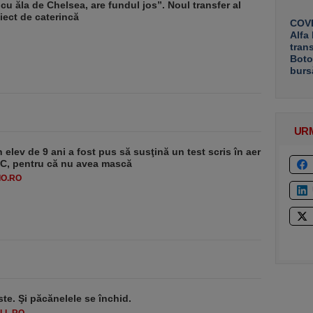
u ăla de Chelsea, are fundul jos”. Noul transfer al
ect de caterincă
COVE
Alfa
tran
Boto
burs
UR
 elev de 9 ani a fost pus să susţină un test scris în aer
-1°C, pentru că nu avea mască
O.RO
ste. Şi păcănelele se închid.