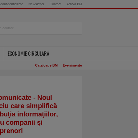
 confidentialitate
Newsletter
Contact
Arhiva BM
ECONOMIE CIRCULARĂ
Cataloage BM
Evenimente
omunicate - Noul
ciu care simplifică
ibuţia informaţiilor,
u companii şi
prenori