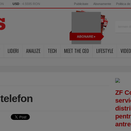
RON
USD
- 4.5595 RON
Publicitate
Abonamente
Politica de
ABONARE
Y
LIDERI
ANALIZE
TECH
MEET THE CEO
LIFESTYLE
VIDEO
ZF C
telefon
servi
distr
pentr
antre