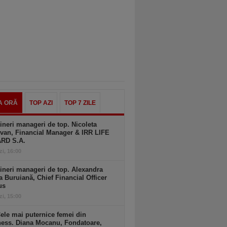
A ORĂ
TOP AZI
TOP 7 ZILE
ineri manageri de top. Nicoleta
van, Financial Manager & IRR LIFE
ARD S.A.
zi, 16:00
ineri manageri de top. Alexandra
a Buruiană, Chief Financial Officer
us
zi, 15:00
ele mai puternice femei din
ness. Diana Mocanu, Fondatoare,