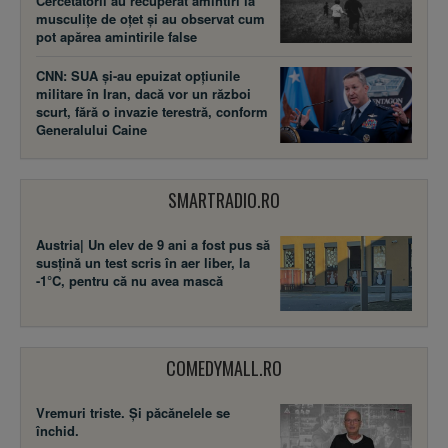
Cercetătorii au recuperat amintiri la
musculițe de oțet și au observat cum
pot apărea amintirile false
CNN: SUA şi-au epuizat opțiunile
militare în Iran, dacă vor un război
scurt, fără o invazie terestră, conform
Generalului Caine
SMARTRADIO.RO
Austria| Un elev de 9 ani a fost pus să
susţină un test scris în aer liber, la
-1°C, pentru că nu avea mască
COMEDYMALL.RO
Vremuri triste. Şi păcănelele se
închid.