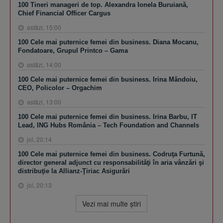
100 Tineri manageri de top. Alexandra Ionela Buruiană,
Chief Financial Officer Cargus
astăzi, 15:00
100 Cele mai puternice femei din business. Diana Mocanu,
Fondatoare, Grupul Printco – Gama
astăzi, 14:00
100 Cele mai puternice femei din business. Irina Măndoiu,
CEO, Policolor – Orgachim
astăzi, 13:00
100 Cele mai puternice femei din business. Irina Barbu, IT
Lead, ING Hubs România – Tech Foundation and Channels
joi, 20:14
100 Cele mai puternice femei din business. Codruţa Furtună,
director general adjunct cu responsabilităţi în aria vânzări şi
distribuţie la Allianz-Ţiriac Asigurări
joi, 20:13
Vezi mai multe ştiri