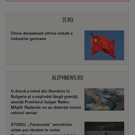
ZF.RO
China devastează ultima redută a
industriei germane
ALEPHNEWS.RO
O dronă a intrat din România în
Bulgaria și a explodat lângă graniță,
anunță Premierul bulgar Radev.
MApN: Radarele nu au detectat niciun
vehicul aerian
STUDIU. „Fantomele” amintirilor
uitate pot rămâne în creier.