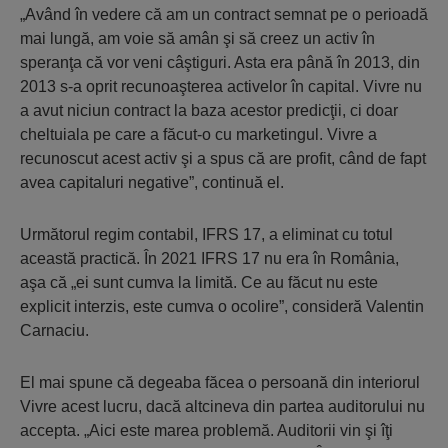
„Având în vedere că am un contract semnat pe o perioadă
mai lungă, am voie să amân şi să creez un activ în
speranţa că vor veni câştiguri. Asta era până în 2013, din
2013 s-a oprit recunoaşterea activelor în capital. Vivre nu
a avut niciun contract la baza acestor predicţii, ci doar
cheltuiala pe care a făcut-o cu marketingul. Vivre a
recunoscut acest activ şi a spus că are profit, când de fapt
avea capitaluri negative”, continuă el.
Următorul regim contabil, IFRS 17, a eliminat cu totul
această practică. În 2021 IFRS 17 nu era în România,
aşa că „ei sunt cumva la limită. Ce au făcut nu este
explicit interzis, este cumva o ocolire”, consideră Valentin
Carnaciu.
El mai spune că degeaba făcea o persoană din interiorul
Vivre acest lucru, dacă altcineva din partea auditorului nu
accepta. „Aici este marea problemă. Auditorii vin şi îţi