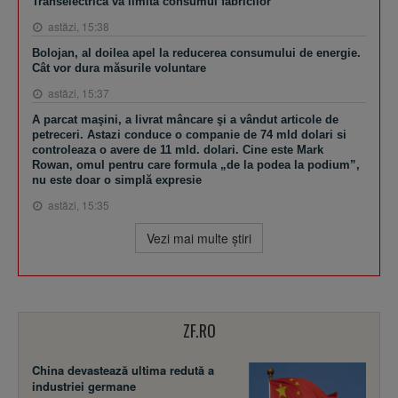
Transelectrica va limita consumul fabricilor
astăzi, 15:38
Bolojan, al doilea apel la reducerea consumului de energie.
Cât vor dura măsurile voluntare
astăzi, 15:37
A parcat maşini, a livrat mâncare şi a vândut articole de
petreceri. Astazi conduce o companie de 74 mld dolari si
controleaza o avere de 11 mld. dolari. Cine este Mark
Rowan, omul pentru care formula „de la podea la podium”,
nu este doar o simplă expresie
astăzi, 15:35
Vezi mai multe ştiri
ZF.RO
China devastează ultima redută a
industriei germane