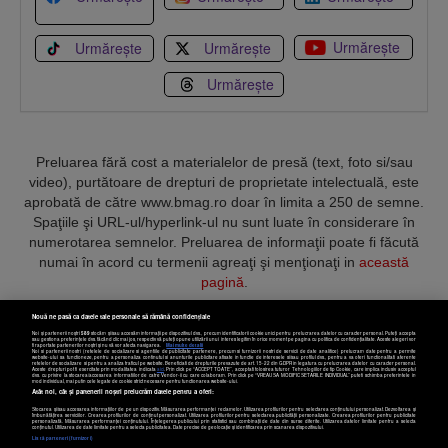
Urmărește
Urmărește
Urmărește
Urmărește
Preluarea fără cost a materialelor de presă (text, foto si/sau
video), purtătoare de drepturi de proprietate intelectuală, este
aprobată de către www.bmag.ro doar în limita a 250 de semne.
Spaţiile şi URL-ul/hyperlink-ul nu sunt luate în considerare în
numerotarea semnelor. Preluarea de informaţii poate fi făcută
numai în acord cu termenii agreaţi şi menţionaţi in
această
pagină
.
Nouă ne pasă ca datele tale personale să rămână confidențiale
Noi și partenerii noștri
589
stocăm și/sau accesăm informații pe dispozitivul dvs., precum identificatorii cookie unici pentru prelucrarea datelor cu caracter personal. Puteți accepta
sau gestiona preferințele dvs. făcând clic mai jos, respectiv vă puteți opune utilizării unui interes legitim în orice moment pe pagina cu politica de confidențialitate. Aceste alegeri vor
fi raportate partenerilor noștri și nu vă vor afecta navigarea.
Mai multe detalii
Noi si partenerii nostri (retelele de socializare si agentiile de publicitate partenere, precum si furnizorii nostri de servicii de date analitice) prelucram date pentru a permite
Termeni și condiții
Confidențialitate
Cookies
Contact
website-ului sa functioneze, pentru a personaliza continutul si anunturile publicitare afisate in functie de interesele si/sau profilul dvs., pentru a va oferi functionalitati aferente
retelelor de socializare si pentru a analiza traficul pe website. Beneficiati de drepturile prevazute de art. 15-22 din GDPR in legatura cu prelucrarea datelor cu caracter personal.
Aceste drepturi pot fi exercitate prin modalitatea indicata
aici
. Prin click pe “ACCEPT TOATE”, acceptati folosirea tuturor Tehnologiilor de tip Cookie, care implica inclusiv acceptul
dvs. cu privire la stocarea/accesarea informatiilor de catre Vendor-ii cu care colaboram. Prin click pe “VREAU SA MODIFIC SETARILE INDIVIDUAL” puteti schimba preferintele in
mod individual, mai putin cele legate de cookie strict necesare pentru functionarea website-ului.
Atât noi, cât și partenerii noștri prelucrăm datele pentru a oferi:
Copyright © 2025 BUSINESSMEX S.A.
Stocarea și/sau accesarea informațiilor de pe un dispozitiv. Măsurarea performanței reclamelor. Utilizarea profilurilor pentru selectarea conținutului personalizat. Dezvoltarea și
îmbunătățirea serviciilor. Crearea profilurilor de conținut personalizat. Utilizarea profilurilor pentru selectarea publicității personalizate. Crearea profilurilor pentru publicitate
personalizată. Măsurarea performanței conținutului. Înțelegerea publicului prin statistici sau combinații de date din surse diferite. Utilizarea datelor limitate pentru a selecta
Setări cookies
conținutul. Utilizarea de date limitate pentru a selecta publicitatea. Date precise de geolocație și identificarea prin scanarea dispozitivului.
Listă parteneri (furnizori)