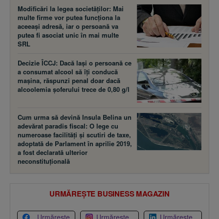
Modificări la legea societăţilor: Mai
multe firme vor putea funcţiona la
aceeaşi adresă, iar o persoană va
putea fi asociat unic în mai multe
SRL
Decizie ÎCCJ: Dacă laşi o persoană ce
a consumat alcool să îţi conducă
maşina, răspunzi penal doar dacă
alcoolemia şoferului trece de 0,80 g/l
Cum urma să devină Insula Belina un
adevărat paradis fiscal: O lege cu
numeroase facilităţi şi scutiri de taxe,
adoptată de Parlament în aprilie 2019,
a fost declarată ulterior
neconstituţională
URMĂREȘTE BUSINESS MAGAZIN
Urmărește
Urmărește
Urmărește