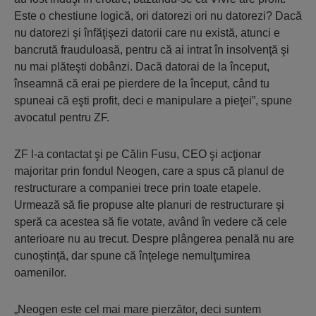
Este o chestiune logică, ori datorezi ori nu datorezi? Dacă
nu datorezi şi înfăţişezi datorii care nu există, atunci e
bancrută frauduloasă, pentru că ai intrat în insolvenţă şi
nu mai plăteşti dobânzi. Dacă datorai de la început,
înseamnă că erai pe pierdere de la început, când tu
spuneai că eşti profit, deci e manipulare a pieţei”, spune
avocatul pentru ZF.
ZF l-a contactat şi pe Călin Fusu, CEO şi acţionar
majoritar prin fondul Neogen, care a spus că planul de
restructurare a companiei trece prin toate etapele.
Urmează să fie propuse alte planuri de restructurare şi
speră ca acestea să fie votate, având în vedere că cele
anterioare nu au trecut. Despre plângerea penală nu are
cunoştinţă, dar spune că înţelege nemulţumirea
oamenilor.
„Neogen este cel mai mare pierzător, deci suntem