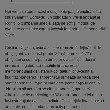
Noi vrem să audă acest mesaj toate părţile implicate”, a
spus Valentin Cornaciu, un obligatar Vivre şi angajat al
rcor.ro, o companie specializată pe soft şi moduri de
evaluare complexe care a investit la rândul ei în bondurile
Vivre.
Cristian Duţescu, avocatul care reprezintă deţinătorii de
obligaţiuni, a declarat pentru ZF că reprezintă 77 de
obligatari şi doar o parte dintre ei s-au simţit induşi în
eroare în legătură cu situaţiile financiare şi
memorandumul de listare a obligaţiunilor. Acesta a
înaintat plângerea, iar parchetul urmează să vadă care
sunt responsabilităţile şi care este participaţia fiecăruia.
„Nu vrem să acuzăm pe cineva anume”, spune el.
Cheltuielile de marketing de 32 de milioane de lei nu au
fost evidenţiate ca fiind cheltuieli în situaţiile financiare, ci
amânate, constituindu-se un activ pentru ele.