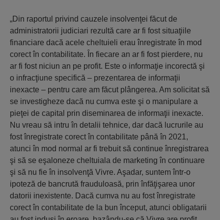
„Din raportul privind cauzele insolvenţei făcut de
administratorii judiciari rezultă care ar fi fost situaţiile
financiare dacă acele cheltuieli erau înregistrate în mod
corect în contabilitate. În fiecare an ar fi fost pierdere, nu
ar fi fost niciun an pe profit. Este o informaţie incorectă şi
o infracţiune specifică – prezentarea de informaţii
inexacte – pentru care am făcut plângerea. Am solicitat să
se investigheze dacă nu cumva este şi o manipulare a
pieţei de capital prin diseminarea de informaţii inexacte.
Nu vreau să intru în detalii tehnice, dar dacă lucrurile au
fost înregistrate corect în contabilitate până în 2021,
atunci în mod normal ar fi trebuit să continue înregistrarea
şi să se eşaloneze cheltuiala de marketing în continuare
şi să nu fie în insolvenţă Vivre. Aşadar, suntem într-o
ipoteză de bancrută frauduloasă, prin înfăţişarea unor
datorii inexistente. Dacă cumva nu au fost înregistrate
corect în contabilitate de la bun început, atunci obligatarii
au fost induşi în eroare, bazându-se că Vivre are profit.