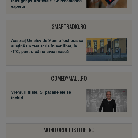
Inteligenței Artificiale. Ce recomandă
experții
SMARTRADIO.RO
Austria| Un elev de 9 ani a fost pus să
susţină un test scris în aer liber, la
-1°C, pentru că nu avea mască
COMEDYMALL.RO
Vremuri triste. Şi păcănelele se
închid.
MONITORULJUSTITIEI.RO