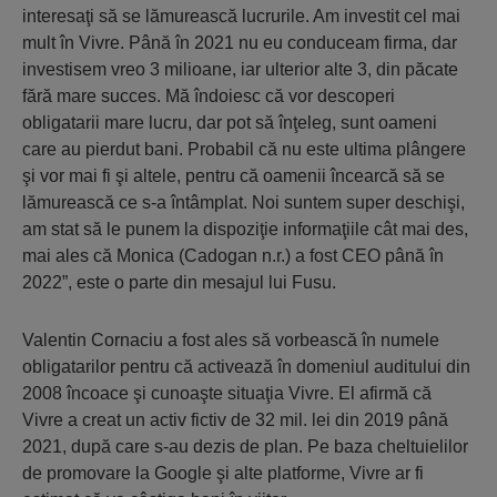
interesaţi să se lămurească lucrurile. Am investit cel mai
mult în Vivre. Până în 2021 nu eu conduceam firma, dar
investisem vreo 3 milioane, iar ulterior alte 3, din păcate
fără mare succes. Mă îndoiesc că vor descoperi
obligatarii mare lucru, dar pot să înţeleg, sunt oameni
care au pierdut bani. Probabil că nu este ultima plângere
şi vor mai fi şi altele, pentru că oamenii încearcă să se
lămurească ce s-a întâmplat. Noi suntem super deschişi,
am stat să le punem la dispoziţie informaţiile cât mai des,
mai ales că Monica (Cadogan n.r.) a fost CEO până în
2022”, este o parte din mesajul lui Fusu.
Valentin Cornaciu a fost ales să vorbească în numele
obligatarilor pentru că activează în domeniul auditului din
2008 încoace şi cunoaşte situaţia Vivre. El afirmă că
Vivre a creat un activ fictiv de 32 mil. lei din 2019 până
2021, după care s-au dezis de plan. Pe baza cheltuielilor
de promovare la Google şi alte platforme, Vivre ar fi