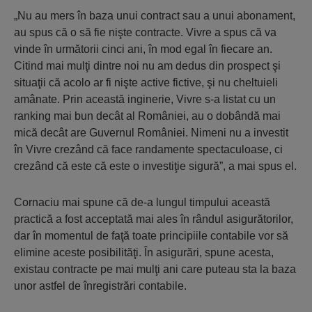
„Nu au mers în baza unui contract sau a unui abonament,
au spus că o să fie nişte contracte. Vivre a spus că va
vinde în următorii cinci ani, în mod egal în fiecare an.
Citind mai mulţi dintre noi nu am dedus din prospect şi
situaţii că acolo ar fi nişte active fictive, şi nu cheltuieli
amânate. Prin această inginerie, Vivre s-a listat cu un
ranking mai bun decât al României, au o dobândă mai
mică decât are Guvernul României. Nimeni nu a investit
în Vivre crezând că face randamente spectaculoase, ci
crezând că este că este o investiţie sigură”, a mai spus el.
Cornaciu mai spune că de-a lungul timpului această
practică a fost acceptată mai ales în rândul asigurătorilor,
dar în momentul de faţă toate principiile contabile vor să
elimine aceste posibilităţi. În asigurări, spune acesta,
existau contracte pe mai mulţi ani care puteau sta la baza
unor astfel de înregistrări contabile.