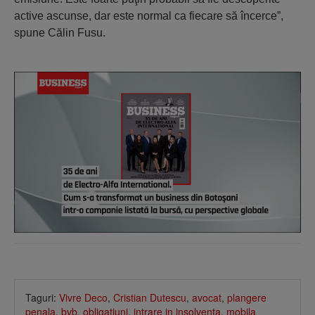
active ascunse, dar este normal ca fiecare să încerce”,
spune Călin Fusu.
Taguri:
Vivre Deco
,
Cristian Dutescu
,
avocat
,
plangere
penala
,
bvb
,
obligatiuni
,
intrare in insolventa
,
mobila