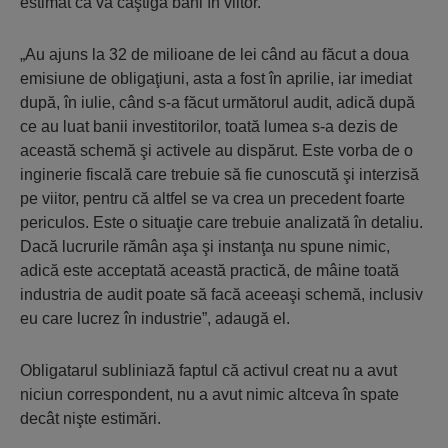
estimat că va câştiga bani în viitor.
„Au ajuns la 32 de milioane de lei când au făcut a doua
emisiune de obligaţiuni, asta a fost în aprilie, iar imediat
după, în iulie, când s-a făcut următorul audit, adică după
ce au luat banii investitorilor, toată lumea s-a dezis de
această schemă şi activele au dispărut. Este vorba de o
inginerie fiscală care trebuie să fie cunoscută şi interzisă
pe viitor, pentru că altfel se va crea un precedent foarte
periculos. Este o situaţie care trebuie analizată în detaliu.
Dacă lucrurile rămân aşa şi instanţa nu spune nimic,
adică este acceptată această practică, de mâine toată
industria de audit poate să facă aceeaşi schemă, inclusiv
eu care lucrez în industrie”, adaugă el.
Obligatarul subliniază faptul că activul creat nu a avut
niciun correspondent, nu a avut nimic altceva în spate
decât nişte estimări.