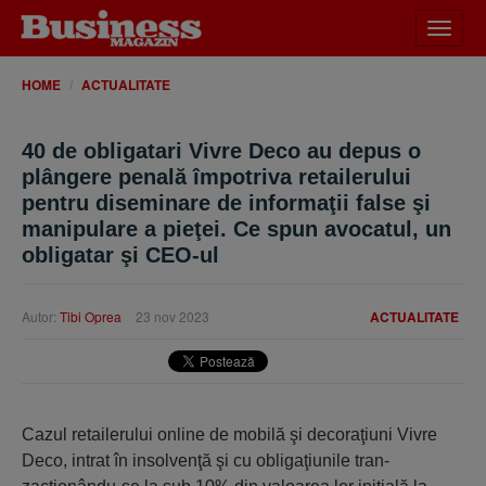
Desch
meniu
HOME
ACTUALITATE
40 de obligatari Vivre Deco au depus o
plângere penală împotriva retailerului
pentru diseminare de informaţii false şi
manipulare a pieţei. Ce spun avocatul, un
obligatar şi CEO-ul
Autor:
Tibi Oprea
23 nov 2023
ACTUALITATE
Cazul retailerului online de mobilă şi deco­raţiuni Vivre
Deco, intrat în insolvenţă şi cu obligaţiunile tran­