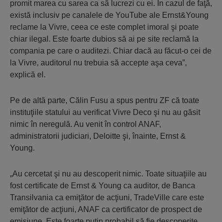
promit marea cu sarea ca să lucrezi cu ei. În cazul de faţă,
există inclusiv pe canalele de YouTube ale Ernst&Young
reclame la Vivre, ceea ce este complet imoral şi poate
chiar ilegal. Este foarte dubios să ai pe site reclamă la
compania pe care o auditezi. Chiar dacă au făcut-o cei de
la Vivre, auditorul nu trebuia să accepte aşa ceva”,
explică el.
Pe de altă parte, Călin Fusu a spus pentru ZF că toate
instituţiile statului au verificat Vivre Deco şi nu au găsit
nimic în neregulă. Au venit în control ANAF,
administratorii judiciari, Deloitte şi, înainte, Ernst &
Young.
„Au cercetat şi nu au descoperit nimic. Toate situaţiile au
fost certificate de Ernst & Young ca auditor, de Banca
Transilvania ca emiţător de acţiuni, TradeVille care este
emiţător de acţiuni, ANAF ca certificator de prospect de
emisiune. Este foarte puţin probabil să fie descoperite