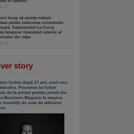
sul în carieră?
 18:11
lerii încep să anunţe măsuri
ntare pentru reducerea consumului
nergie. Supermarket La Cocoş
te temporar iluminatul exterior al
inelor din reţea
 18:11
ver story
ariu închis după 17 ani, unul nou
 deschis. Povestea lui Iulian
ciu de la primul premiu primit din
ea Business Magazin la maşina
e investiţii de sute de milioane
uro