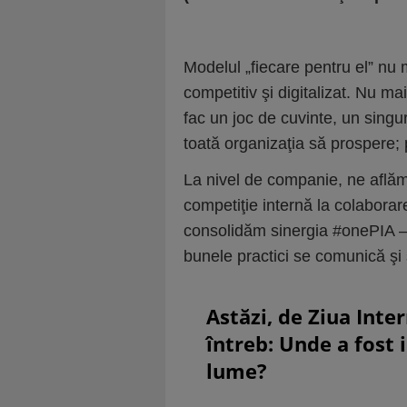
Modelul „fiecare pentru el” nu 
competitiv şi digitalizat. Nu ma
fac un joc de cuvinte, un singu
toată organizaţia să prospere;
La nivel de companie, ne aflăm 
competiţie internă la colaborar
consolidăm sinergia #onePIA — o
bunele practici se comunică şi s
Astăzi, de Ziua Inte
întreb: Unde a fost 
lume?