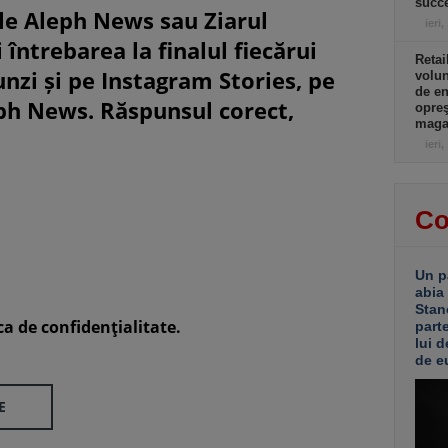
succe
le Aleph News sau Ziarul
ieri,
 întrebarea la finalul fiecărui
Retai
unzi și pe Instagram Stories, pe
volu
de e
eph News. Răspunsul corect,
opreş
magaz
ieri,
Co
Un p
abia
Stan
ca de confidenţialitate.
part
lui d
de e
E