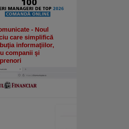
omunicate - Noul
ciu care simplifică
ibuţia informaţiilor,
u companii şi
prenori