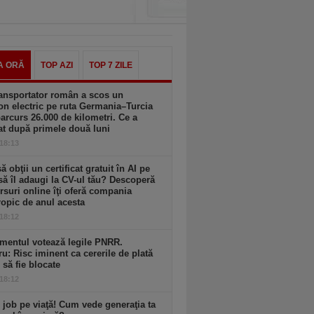
A ORĂ
TOP AZI
TOP 7 ZILE
ansportator român a scos un
n electric pe ruta Germania–Turcia
parcurs 26.000 de kilometri. Ce a
at după primele două luni
 18:13
să obţii un certificat gratuit în AI pe
să îl adaugi la CV-ul tău? Descoperă
rsuri online îţi oferă compania
opic de anul acesta
 18:12
mentul votează legile PNRR.
ru: Risc iminent ca cererile de plată
6 să fie blocate
 18:12
 job pe viaţă! Cum vede generaţia ta