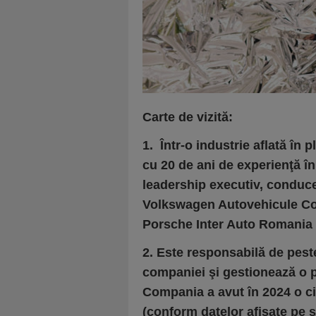
Carte de vizită:
1. Într-o industrie aflată în
cu 20 de ani de experienţă în
leadership executiv, conduc
Volkswagen Autovehicule Com
Porsche Inter Auto Romania 
2. Este responsabilă de pest
companiei şi gestionează o par
Compania a avut în 2024 o cif
(conform datelor afişate pe s