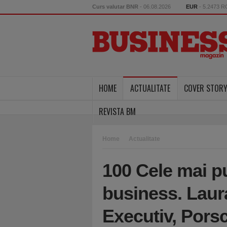
Curs valutar BNR
- 06.08.2026
EUR
- 5.2473 
HOME
ACTUALITATE
COVER STOR
REVISTA BM
Home
Actualitate
100 Cele mai p
business. Laur
Executiv, Pors