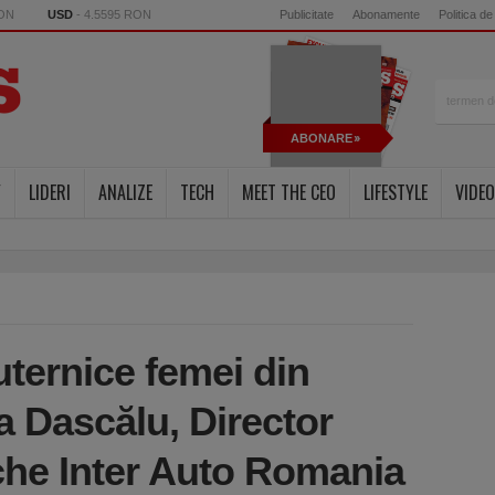
RON
USD
- 4.5595 RON
Publicitate
Abonamente
Politica de
ABONARE
Y
LIDERI
ANALIZE
TECH
MEET THE CEO
LIFESTYLE
VIDEO
uternice femei din
a Dascălu, Director
che Inter Auto Romania