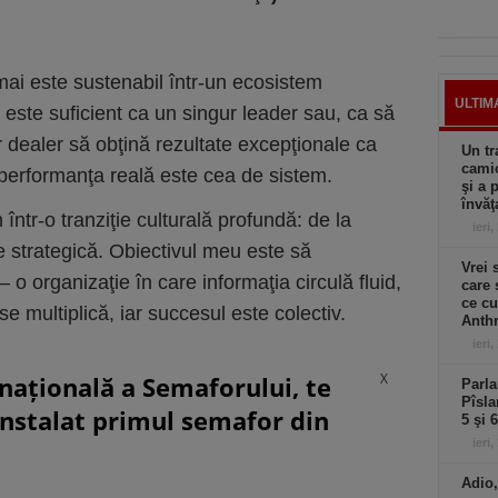
mai este sustenabil într-un ecosistem
ULTIM
i este suficient ca un singur leader sau, ca să
r dealer să obţină rezultate excepţionale ca
Un tr
camio
 performanţa reală este cea de sistem.
şi a 
învăţ
într-o tranziţie culturală profundă: de la
ieri,
e strategică. Obiectivul meu este să
Vrei 
 organizaţie în care informaţia circulă fluid,
care 
ce cu
e multiplică, iar succesul este colectiv.
Anthr
ieri,
X
rnațională a Semaforului, te
Parla
Pîsla
instalat primul semafor din
5 şi 
ieri,
Adio,