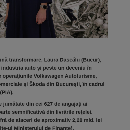
 plină transformare, Laura Dascălu (Bucur),
 industria auto şi peste un deceniu în
e operaţiunile Volkswagen Autoturisme,
erciale şi Škoda din Bucureşti, în cadrul
(PIA).
e jumătate din cei 627 de angajaţi ai
te semnificativă din livrările reţelei.
ră de afaceri de aproximativ 2,28 mld. lei
ite-ul Ministerului de Finanţe).