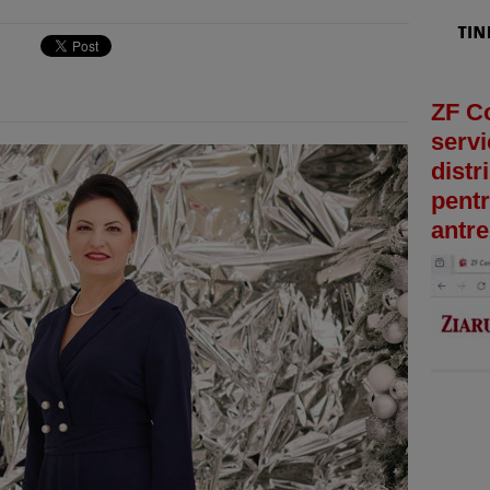
ZF C
servi
distr
pentr
antre