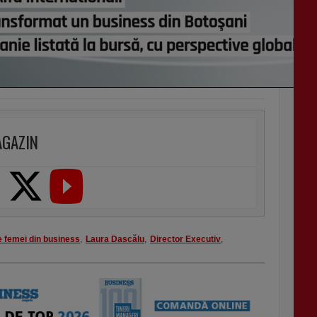
AGAZIN
e femei din business
,
Laura Dascălu
,
Director Executiv
,