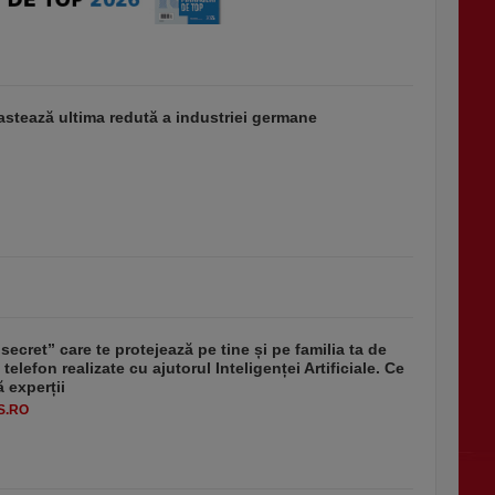
stează ultima redută a industriei germane
secret” care te protejează pe tine și pe familia ta de
 telefon realizate cu ajutorul Inteligenței Artificiale. Ce
 experții
S.RO