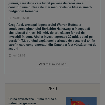
juniori, care după ce a lucrat pe vase de croazieră a
construit una dintre cele mai mari reţele de fitness smart-
budget din România
astăzi, 05:00
Greg Abel, urmaşul legendarului Warren Buffett la
conducerea gigantului Berkshire Hathaway, a început să
cheltuiască din cei 366 mld. dolari, cât are fondul de
investiţii în cont. Abel a investit aproape 20 mld. dolari pe
bursă în T2, punând capăt unei perioade de peste trei ani în
care în care conglomeratul din Omaha a fost vânzător net de
acţiuni
ieri, 21:02
Vezi mai multe ştiri
ZF.RO
China devastează ultima redută a
industriei germane