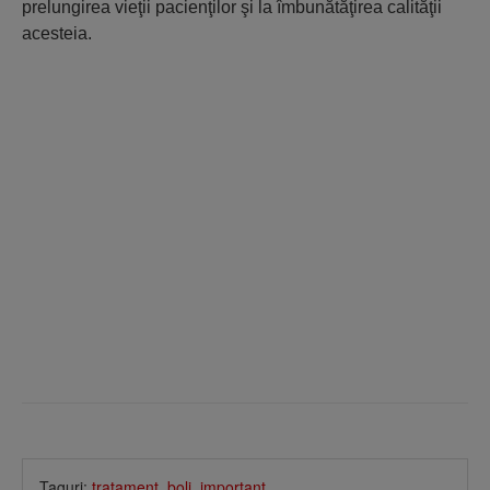
prelungirea vieţii pacienţilor şi la îmbunătăţirea calităţii
acesteia.
Taguri:
tratament
,
boli
,
important