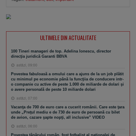
ULTIMELE DIN ACTUALITATE
100 Tineri manageri de top. Adelina Ionescu, director
direcţia juridică Garanti BBVA
astăzi, 09:00
Povestea fabuloasă a omului care a ajuns de la un job plătit
cu minimul pe economie până la funcţiia de conducere intr-
o companie cu active de peste 1.000 de miliarde de dolari şi
o avere personală de peste 10 miliarde dolari
astăzi, 07:00
Vacanţa de 700 de euro care a cucerit românii. Care este ţara
unde „Preţul mediu e de 730 de euro de persoană cu bilet
de avion, cazare şapte nopţi, all inclusive” VIDEO
astăzi, 06:00
Povestea tânărului român, fost fotbalist al naţionalei de