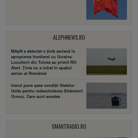
ALEPHNEWS.RO
MApN a detectat o țintă aeriană în
apropierea frontierei cu Ucraina.
Locuitorii din Tulcea au primit RO-
Alert. Ținta nu a intrat în spațiul
aerian al României
Iranul pune șase condiții Statelor
Unite pentru redeschiderea Strâmtorii
Ormuz. Care sunt acestea
SMARTRADIO.RO