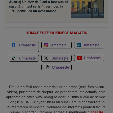
Austria| Un elev de 9 ani a fost pus să
susţină un test scris în aer liber, la
-1°C, pentru că nu avea mască
URMĂREȘTE BUSINESS MAGAZIN
Urmărește
Urmărește
Urmărește
Urmărește
Urmărește
Urmărește
Urmărește
Preluarea fără cost a materialelor de presă (text, foto si/sau
video), purtătoare de drepturi de proprietate intelectuală, este
aprobată de către www.bmag.ro doar în limita a 250 de semne.
Spaţiile şi URL-ul/hyperlink-ul nu sunt luate în considerare în
numerotarea semnelor. Preluarea de informaţii poate fi făcută
numai în acord cu termenii agreaţi şi menţionaţi in
această