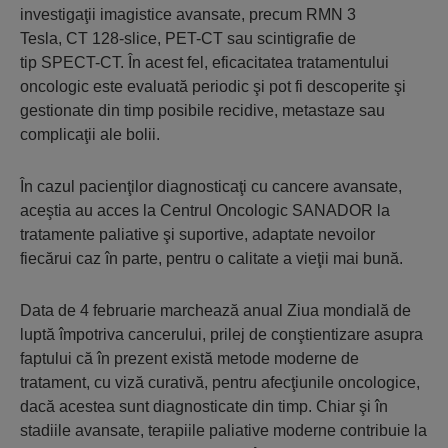
investigaţii imagistice avansate, precum RMN 3
Tesla, CT 128-slice, PET-CT sau scintigrafie de
tip SPECT-CT. În acest fel, eficacitatea tratamentului
oncologic este evaluată periodic şi pot fi descoperite şi
gestionate din timp posibile recidive, metastaze sau
complicaţii ale bolii.
În cazul pacienţilor diagnosticaţi cu cancere avansate,
aceştia au acces la Centrul Oncologic SANADOR la
tratamente paliative şi suportive, adaptate nevoilor
fiecărui caz în parte, pentru o calitate a vieţii mai bună.
Data de 4 februarie marchează anual Ziua mondială de
luptă împotriva cancerului, prilej de conştientizare asupra
faptului că în prezent există metode moderne de
tratament, cu viză curativă, pentru afecţiunile oncologice,
dacă acestea sunt diagnosticate din timp. Chiar şi în
stadiile avansate, terapiile paliative moderne contribuie la