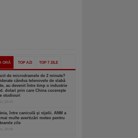
A ORĂ
TOP AZI
TOP 7 ZILE
uzit de microdramele de 2 minute?
derate cândva telenovele de slabă
ate, au devenit între timp o industrie
d. dolari prin care China cucereşte
e studiouri
zi, 15:43
ia, între caniculă şi vijelii. ANM a
mai multe avertizări meteo pentru
oarele zile
zi, 10:58