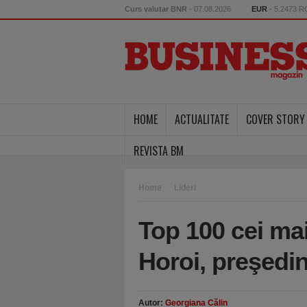
Curs valutar BNR
- 07.08.2026
EUR
- 5.2473 
HOME
ACTUALITATE
COVER STORY
REVISTA BM
Home
Lideri
Top 100 cei ma
Horoi, preşedi
Autor:
Georgiana Călin