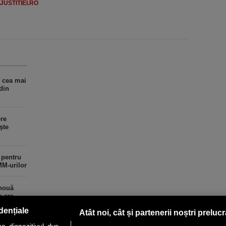
USTITIEI.RO
 cea mai
din
re
şte
 pentru
MM-urilor
 nouă
e are
dențiale
Atât noi, cât și partenerii noștri preluc
 dispozitivul dvs.,