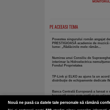
MONITORULJ
PE ACEEASI TEMA
Povestea singurului român angajat de
PRESTIGIOASĂ academie de muzică 
lume: „Rădăcinile mele rămân...
Numirea unui Consiliu de Supraveghe
interimar la Hidroelectrica nemulţume
Fondul Proprietatea
TP-Link şi ELKO au ajuns la un acord
distribuţie de echipamente dedicate I
Banca Centrală Europeană a lansat o
bancnotă euro: cum arată şi ce valoar
Nouă ne pasă ca datele tale personale să rămână confi
Noi și partenerii noștri
589
stocăm și/sau accesăm informații pe