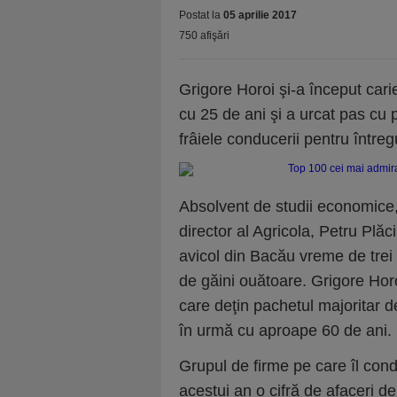
Postat la
05 aprilie 2017
750 afişări
Grigore Horoi şi-a început cari
cu 25 de ani şi a urcat pas cu 
frâiele conducerii pentru întreg
Absolvent de studii economice, 
director al Agricola, Petru Plă
avicol din Bacău vreme de trei 
de găini ouătoare. Grigore Horoi
care deţin pachetul majoritar d
în urmă cu aproape 60 de ani.
Grupul de firme pe care îl cond
acestui an o cifră de afaceri d