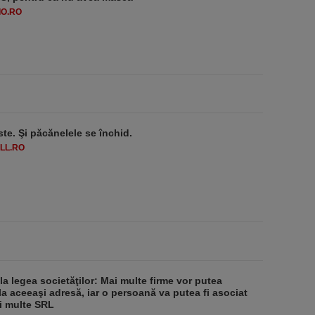
O.RO
ste. Şi păcănelele se închid.
LL.RO
 la legea societăţilor: Mai multe firme vor putea
la aceeaşi adresă, iar o persoană va putea fi asociat
i multe SRL