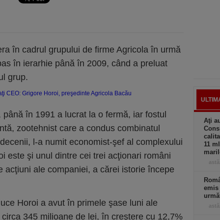
era în cadrul grupului de firme Agricola în urmă
pas în ierarhie până în 2009, când a preluat
ul grup.
ULTIM
până în 1991 a lucrat la o fermă, iar fostul
Aţi a
cintă, zootehnist care a condus combinatul
Consi
calit
decenii, l-a numit economist-şef al complexului
11 ml
maril
 este şi unul dintre cei trei acţionari români
astă
e acţiuni ale companiei, a cărei istorie începe
Român
emis 
următ
uce Horoi a avut în primele şase luni ale
astă
e circa 345 milioane de lei, în creştere cu 12,7%