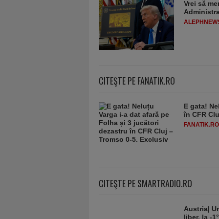
Vrei să me
Administra
ALEPHNEW
CITEŞTE PE FANATIK.RO
E gata! Ne
în CFR Clu
FANATIK.RO
CITEŞTE PE SMARTRADIO.RO
Austria| Un
liber, la 