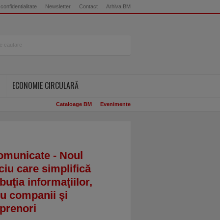
 confidentialitate
Newsletter
Contact
Arhiva BM
ECONOMIE CIRCULARĂ
Cataloage BM
Evenimente
omunicate - Noul
ciu care simplifică
ibuţia informaţiilor,
u companii şi
prenori