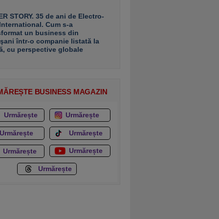
R STORY. 35 de ani de Electro-
 International. Cum s-a
sformat un business din
şani într-o companie listată la
ă, cu perspective globale
MĂREȘTE BUSINESS MAGAZIN
Urmărește
Urmărește
Urmărește
Urmărește
Urmărește
Urmărește
Urmărește