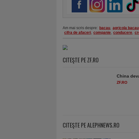
Am mai scris despre:
bacau
,
agricola bacau
cifra de afaceri
,
companie
,
conducere
,
cr
CITEŞTE PE ZF.RO
China deva
ZF.RO
CITEŞTE PE ALEPHNEWS.RO