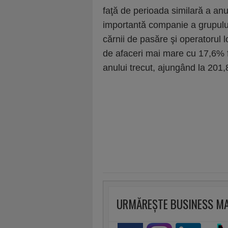
faţă de perioada similară a anu
importantă companie a grupului,
cărnii de pasăre şi operatorul lo
de afaceri mai mare cu 17,6% f
anului trecut, ajungând la 201,8
URMĂREȘTE BUSINESS M