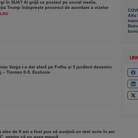
rgi în SUA? Ai grijă ce postezi pe social media.
ția Trump înăsprește procesul de acordare a vizelor
COVE
S.RO
Alfa
tran
Boto
burs
UR
luțu Varga i-a dat afară pe Folha și 3 jucători dezastru
j – Tromso 0-5. Exclusiv
 elev de 9 ani a fost pus să susţină un test scris în aer
-1°C, pentru că nu avea mască