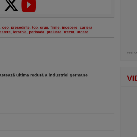
,
ceo
,
presedinte
,
top
,
grup
,
firme
,
incepere
,
cariera
,
estere
,
ierarhie
,
perioada
,
preluare
,
trecut
,
urcare
vezi c
stează ultima redută a industriei germane
VI