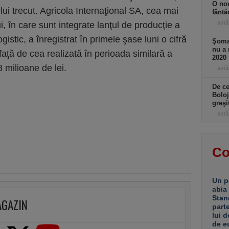
O nou
lui trecut. Agricola Internaţional SA, cea mai
fântâ
astă
 în care sunt integrate lanţul de producţie a
gistic, a înregistrat în primele şase luni o cifră
Şomaj
nu a 
aţă de cea realizată în perioada similară a
2020
 milioane de lei.
astă
De ce
Boloj
greşi
astă
Co
Un p
abia
Stan
AGAZIN
part
lui d
de e