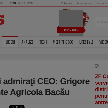
RON
USD
- 4.5595 RON
Publicitate
Abonamente
Politica de
ABONARE
LIDERI
ANALIZE
TECH
MEET THE CEO
LIFESTYLE
VIDEO
ZF C
i admiraţi CEO: Grigore
servi
distr
nte Agricola Bacău
pentr
antre