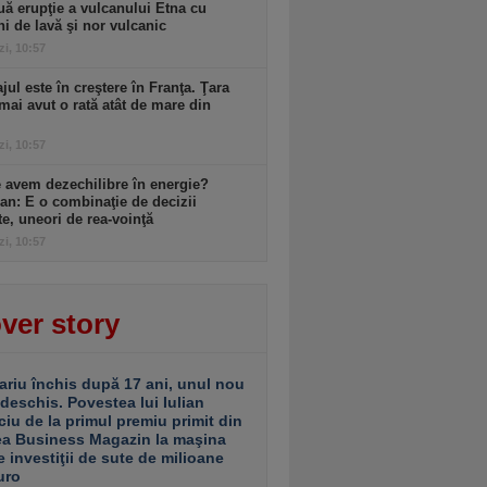
ă erupţie a vulcanului Etna cu
ni de lavă şi nor vulcanic
zi, 10:57
ul este în creştere în Franţa. Ţara
mai avut o rată atât de mare din
zi, 10:57
 avem dezechilibre în energie?
an: E o combinaţie de decizii
te, uneori de rea-voinţă
zi, 10:57
ver story
ariu închis după 17 ani, unul nou
 deschis. Povestea lui Iulian
ciu de la primul premiu primit din
ea Business Magazin la maşina
e investiţii de sute de milioane
uro