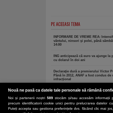
PE ACEEASI TEMA
INFORMARE DE VREME REA: Intensifi
vântului, ninsori şi polei, până sâmbă
14:00
ING anticipează că euro va ajunge la p
cu dolarul în doi ani
Declaraţie dură a premierului Victor P
Până în 2012, ANAF a fost condus de
infracţional
Nouă ne pasă ca datele tale personale să rămână confi
comments powered by
Disqus
Noi și partenerii noștri
589
stocăm și/sau accesăm informații pe
precum identificatorii cookie unici pentru prelucrarea datelor c
Puteți accepta sau gestiona preferințele dvs. făcând clic mai jos,
PRIMA PAGINĂ
ACTUALITATE
CO