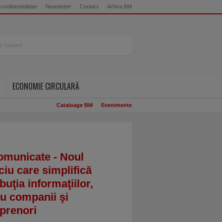
 confidentialitate
Newsletter
Contact
Arhiva BM
ECONOMIE CIRCULARĂ
Cataloage BM
Evenimente
omunicate - Noul
ciu care simplifică
ibuţia informaţiilor,
u companii şi
prenori