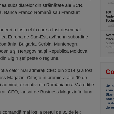
astă
nea subsidiarelor din străinătate ale BCR,
ă, Banca Franco-Română sau Frankfurt
100 T
Andro
Tech
astă
rierei a fost cel în care a fost desemnat
Avert
nea Europa de Sud-Est, având în subordine
aface
publi
 România, Bulgaria, Serbia, Muntenegru,
circ
osnia şi Herţegovina şi Republica Moldova.
astă
din Big 4 şef peste o regiune.
oţia celor mai admiraţi CEO din 2014 şi a fost
Co
ess Magazin. Citeşte în premieră alte 99 de
i admiraţi executivi din România în a V-a ediţie
Un p
abia
iraţi CEO, lansat de Business Magazin în luna
Stan
part
lui d
de e
u comandă mai jos la preţul de 35 de lei: