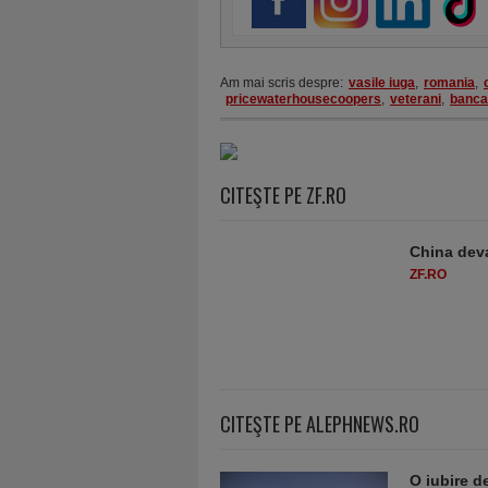
Am mai scris despre:
vasile iuga
,
romania
,
pricewaterhousecoopers
,
veterani
,
banca
CITEŞTE PE ZF.RO
China deva
ZF.RO
CITEŞTE PE ALEPHNEWS.RO
O iubire d