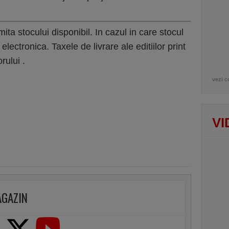
limita stocului disponibil. In cazul in care stocul
 electronica. Taxele de livrare ale editiilor print
rului .
vezi c
VI
AGAZIN