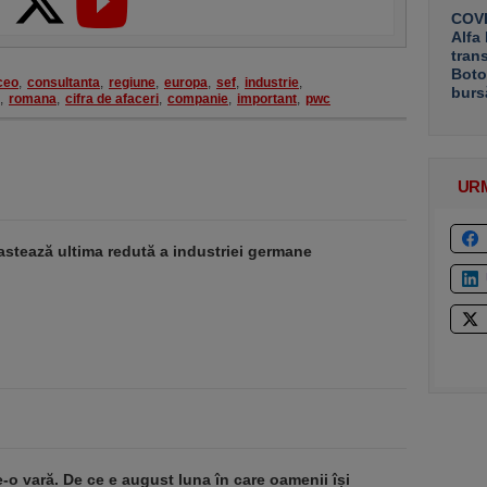
COVE
Alfa
tran
Boto
ceo
,
consultanta
,
regiune
,
europa
,
sef
,
industrie
,
burs
,
romana
,
cifra de afaceri
,
companie
,
important
,
pwc
UR
stează ultima redută a industriei germane
e-o vară. De ce e august luna în care oamenii își