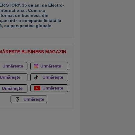
R STORY. 35 de ani de Electro-
 International. Cum s-a
sformat un business din
şani într-o companie listată la
ă, cu perspective globale
MĂREȘTE BUSINESS MAGAZIN
Urmărește
Urmărește
Urmărește
Urmărește
Urmărește
Urmărește
Urmărește