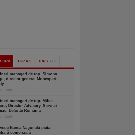
A ORĂ
TOP AZI
TOP 7 ZILE
ineri manageri de top. Simona
u, director general Mobexpert
dy
zi, 14:00
ineri manageri de top. Mihai
ru, Director Advisory, Servicii
sic, Deloitte România
zi, 13:00
vede Banca Naţională piaţa
liară comercială