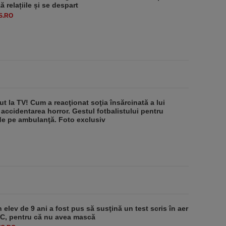
 relațiile și se despart
S.RO
ut la TV! Cum a reacţionat soţia însărcinată a lui
 accidentarea horror. Gestul fotbalistului pentru
de pe ambulanţă. Foto exclusiv
 elev de 9 ani a fost pus să susţină un test scris în aer
-1°C, pentru că nu avea mască