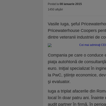
Postat la
08 ianuarie 2015
1450 afişări
Vasile Iuga, şeful Pricewater
Pricewaterhouse Coopers pent
dintre veteranii industriei de 
Compania pe care o conduce est
piaţa autohtonă de consultanţă,
euro. Iniţial specializat în ing
la PwC, ştiinţe economice, deve
şi evaluator.
Iuga a triplat afacerile din Rom
local în doar patru ani. Înaint
audit partner în firmă, în peri