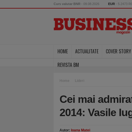
Curs valutar BNR
- 09.08.2026
EUR
- 5.2473 
HOME
ACTUALITATE
COVER STORY
REVISTA BM
Home
Lideri
Cei mai admira
2014: Vasile Iug
Autor:
Ioana Matei