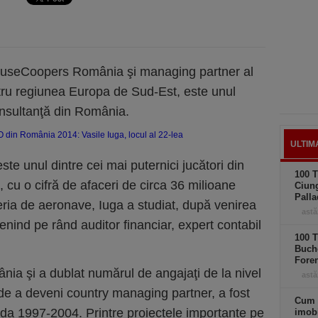
houseCoopers România şi managing partner al
ru regiunea Europa de Sud-Est, este unul
consultanţă din România.
ULTIM
e unul dintre cei mai puternici jucători din
100 T
 cu o cifră de afaceri de circa 36 milioane
Ciung
Palla
ineria de aeronave, Iuga a studiat, după venirea
astă
nind pe rând auditor financiar, expert contabil
100 T
Buche
Foren
ânia şi a dublat numărul de angajaţi de la nivel
astă
e de a deveni country managing partner, a fost
Cum 
oada 1997-2004. Printre proiectele importante pe
imobi