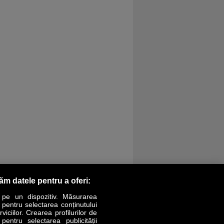
răm datele pentru a oferi:
 pe un dispozitiv. Măsurarea
r pentru selectarea conținutului
iciilor. Crearea profilurilor de
 pentru selectarea publicității
LIFESTYLE
SPECIAL
OPINII