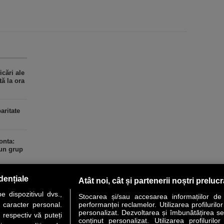
cări ale
tă la ora
aritate
onta:
 un grup
dențiale
Atât noi, cât și partenerii noștri preluc
 dispozitivul dvs.,
Stocarea și/sau accesarea informațiilor de
u caracter personal.
performanței reclamelor. Utilizarea profilurilo
personalizat. Dezvoltarea și îmbunătățirea serv
 respectiv vă puteți
conținut personalizat. Utilizarea profilurilor
VER STORY
LIDERI
ANALIZE
HI-TECH
MEET THE CEO