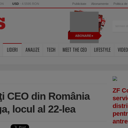
RON
USD
- 4.5595 RON
Publicitate
Abonamente
Politica de
ABONARE
LIDERI
ANALIZE
TECH
MEET THE CEO
LIFESTYLE
VIDEO
ZF C
ţi CEO din România
servi
distr
a, locul al 22-lea
pentr
antre