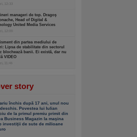
zi, 12:33
ineri manageri de top. Dragoş
nache, Head of Digital &
nology United Media Services
zi, 12:00
isment din partea mediului de
ri: Lipsa de stabilitate din sectorul
c blochează banii. Ei există, dar nu
ulă VIDEO
zi, 11:46
ver story
ariu închis după 17 ani, unul nou
 deschis. Povestea lui Iulian
ciu de la primul premiu primit din
ea Business Magazin la maşina
e investiţii de sute de milioane
uro