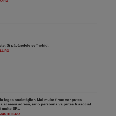
O.RO
ste. Şi păcănelele se închid.
LL.RO
 la legea societăţilor: Mai multe firme vor putea
la aceeaşi adresă, iar o persoană va putea fi asociat
i multe SRL
USTITIEI.RO