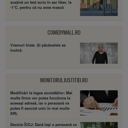
susţină un test scris în aer liber, la
-1°C, pentru că nu avea mască
COMEDYMALL.RO
Vremuri triste. Şi păcănelele se
închid.
MONITORULJUSTITIEI.RO
Modificări la legea societăţilor: Mai
multe firme vor putea funcţiona la
aceeaşi adresă, iar o persoană va
putea fi asociat unic în mai multe
SRL
Decizie ÎCCJ: Dacă laşi o persoană ce