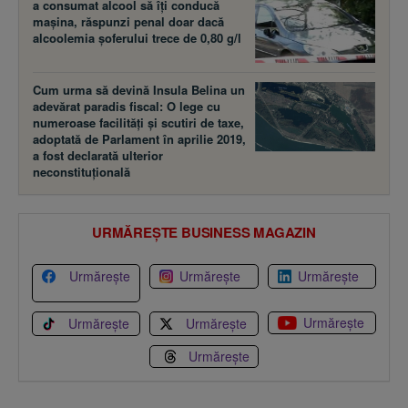
a consumat alcool să îţi conducă
maşina, răspunzi penal doar dacă
alcoolemia şoferului trece de 0,80 g/l
Cum urma să devină Insula Belina un
adevărat paradis fiscal: O lege cu
numeroase facilităţi şi scutiri de taxe,
adoptată de Parlament în aprilie 2019,
a fost declarată ulterior
neconstituţională
URMĂREȘTE BUSINESS MAGAZIN
Urmărește
Urmărește
Urmărește
Urmărește
Urmărește
Urmărește
Urmărește