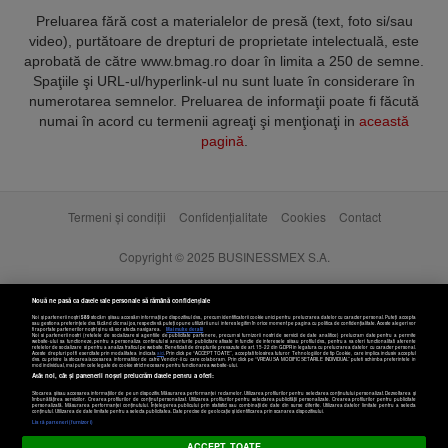
Preluarea fără cost a materialelor de presă (text, foto si/sau
video), purtătoare de drepturi de proprietate intelectuală, este
aprobată de către www.bmag.ro doar în limita a 250 de semne.
Spaţiile şi URL-ul/hyperlink-ul nu sunt luate în considerare în
numerotarea semnelor. Preluarea de informaţii poate fi făcută
numai în acord cu termenii agreaţi şi menţionaţi in
această
pagină
.
Termeni și condiții
Confidențialitate
Cookies
Contact
Copyright © 2025 BUSINESSMEX S.A.
Nouă ne pasă ca datele tale personale să rămână confidențiale
Noi și partenerii noștri
589
stocăm și/sau accesăm informații pe dispozitivul dvs., precum identificatorii cookie unici pentru prelucrarea datelor cu caracter personal. Puteți accepta
sau gestiona preferințele dvs. făcând clic mai jos, respectiv vă puteți opune utilizării unui interes legitim în orice moment pe pagina cu politica de confidențialitate. Aceste alegeri vor
fi raportate partenerilor noștri și nu vă vor afecta navigarea.
Mai multe detalii
Noi si partenerii nostri (retelele de socializare si agentiile de publicitate partenere, precum si furnizorii nostri de servicii de date analitice) prelucram date pentru a permite
website-ului sa functioneze, pentru a personaliza continutul si anunturile publicitare afisate in functie de interesele si/sau profilul dvs., pentru a va oferi functionalitati aferente
retelelor de socializare si pentru a analiza traficul pe website. Beneficiati de drepturile prevazute de art. 15-22 din GDPR in legatura cu prelucrarea datelor cu caracter personal.
Aceste drepturi pot fi exercitate prin modalitatea indicata
aici
. Prin click pe “ACCEPT TOATE”, acceptati folosirea tuturor Tehnologiilor de tip Cookie, care implica inclusiv acceptul
dvs. cu privire la stocarea/accesarea informatiilor de catre Vendor-ii cu care colaboram. Prin click pe “VREAU SA MODIFIC SETARILE INDIVIDUAL” puteti schimba preferintele in
mod individual, mai putin cele legate de cookie strict necesare pentru functionarea website-ului.
Atât noi, cât și partenerii noștri prelucrăm datele pentru a oferi:
Stocarea și/sau accesarea informațiilor de pe un dispozitiv. Măsurarea performanței reclamelor. Utilizarea profilurilor pentru selectarea conținutului personalizat. Dezvoltarea și
îmbunătățirea serviciilor. Crearea profilurilor de conținut personalizat. Utilizarea profilurilor pentru selectarea publicității personalizate. Crearea profilurilor pentru publicitate
personalizată. Măsurarea performanței conținutului. Înțelegerea publicului prin statistici sau combinații de date din surse diferite. Utilizarea datelor limitate pentru a selecta
Setări cookies
conținutul. Utilizarea de date limitate pentru a selecta publicitatea. Date precise de geolocație și identificarea prin scanarea dispozitivului.
Listă parteneri (furnizori)
ACCEPT TOATE