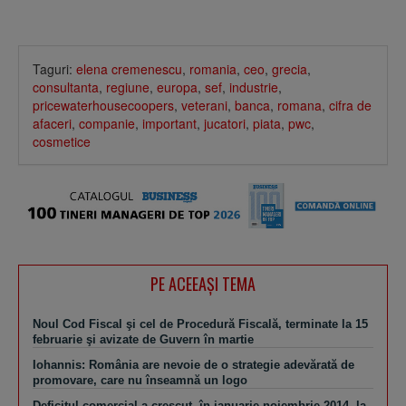
Taguri:
elena cremenescu
,
romania
,
ceo
,
grecia
,
consultanta
,
regiune
,
europa
,
sef
,
industrie
,
pricewaterhousecoopers
,
veterani
,
banca
,
romana
,
cifra de
afaceri
,
companie
,
important
,
jucatori
,
piata
,
pwc
,
cosmetice
PE ACEEAŞI TEMA
Noul Cod Fiscal şi cel de Procedură Fiscală, terminate la 15
februarie şi avizate de Guvern în martie
Iohannis: România are nevoie de o strategie adevărată de
promovare, care nu înseamnă un logo
Deficitul comercial a crescut, în ianuarie-noiembrie 2014, la