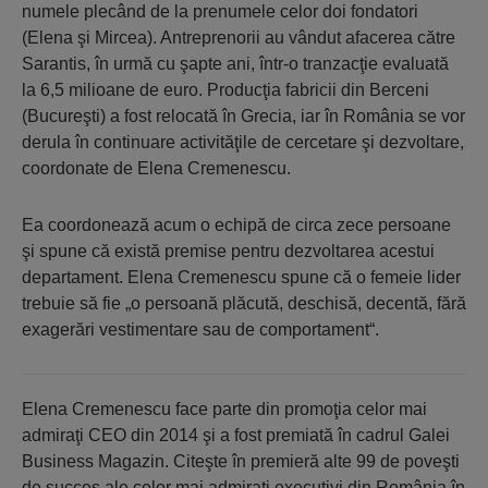
numele plecând de la prenumele celor doi fondatori
(Elena şi Mircea). Antreprenorii au vândut afacerea către
Sarantis, în urmă cu şapte ani, într-o tranzacţie evaluată
la 6,5 milioane de euro. Producţia fabricii din Berceni
(Bucureşti) a fost relocată în Grecia, iar în România se vor
derula în continuare activităţile de cercetare şi dezvoltare,
coordonate de Elena Cremenescu.
Ea coordonează acum o echipă de circa zece persoane
şi spune că există premise pentru dezvoltarea acestui
departament. Elena Cremenescu spune că o femeie lider
trebuie să fie „o persoană plăcută, deschisă, decentă, fără
exagerări vestimentare sau de comportament“.
Elena Cremenescu face parte din promoţia celor mai
admiraţi CEO din 2014 şi a fost premiată în cadrul Galei
Business Magazin. Citeşte în premieră alte 99 de poveşti
de succes
ale celor mai admiraţi executivi din România în