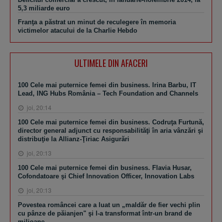
5,3 miliarde euro
Franţa a păstrat un minut de reculegere în memoria
victimelor atacului de la Charlie Hebdo
ULTIMELE DIN AFACERI
100 Cele mai puternice femei din business. Irina Barbu, IT
Lead, ING Hubs România – Tech Foundation and Channels
joi, 20:14
100 Cele mai puternice femei din business. Codruţa Furtună,
director general adjunct cu responsabilităţi în aria vânzări şi
distribuţie la Allianz-Ţiriac Asigurări
joi, 20:13
100 Cele mai puternice femei din business. Flavia Husar,
Cofondatoare şi Chief Innovation Officer, Innovation Labs
joi, 20:13
Povestea româncei care a luat un „maldăr de fier vechi plin
cu pânze de păianjen" şi l-a transformat într-un brand de
milioane