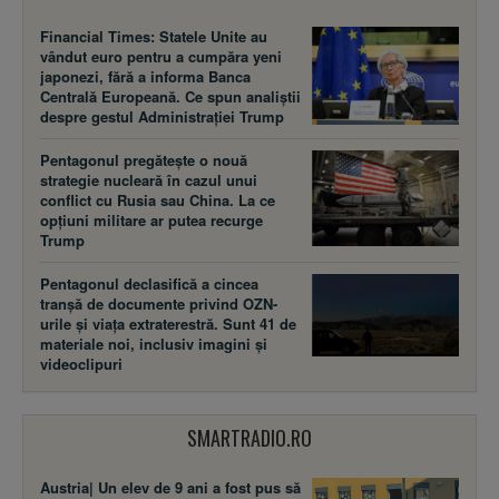
Financial Times: Statele Unite au
vândut euro pentru a cumpăra yeni
japonezi, fără a informa Banca
Centrală Europeană. Ce spun analiștii
despre gestul Administrației Trump
Pentagonul pregătește o nouă
strategie nucleară în cazul unui
conflict cu Rusia sau China. La ce
opțiuni militare ar putea recurge
Trump
Pentagonul declasifică a cincea
tranșă de documente privind OZN-
urile și viața extraterestră. Sunt 41 de
materiale noi, inclusiv imagini și
videoclipuri
SMARTRADIO.RO
Austria| Un elev de 9 ani a fost pus să