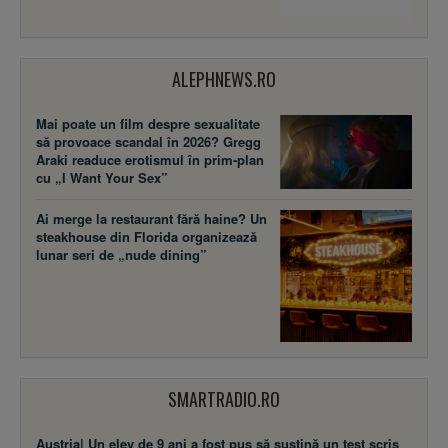
ALEPHNEWS.RO
Mai poate un film despre sexualitate
să provoace scandal în 2026? Gregg
Araki readuce erotismul în prim-plan
cu „I Want Your Sex”
Ai merge la restaurant fără haine? Un
steakhouse din Florida organizează
lunar seri de „nude dining”
SMARTRADIO.RO
Austria| Un elev de 9 ani a fost pus să susţină un test scris