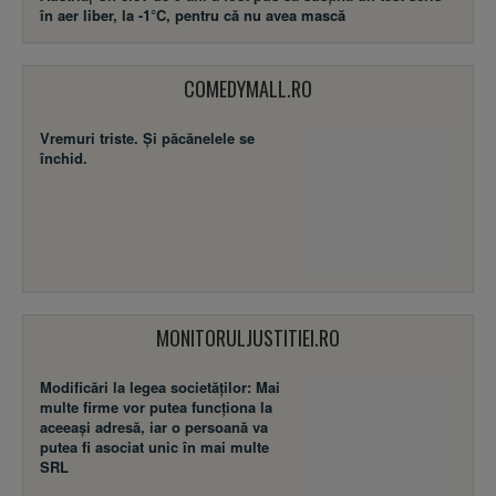
în aer liber, la -1°C, pentru că nu avea mască
COMEDYMALL.RO
Vremuri triste. Şi păcănelele se
închid.
MONITORULJUSTITIEI.RO
Modificări la legea societăţilor: Mai
multe firme vor putea funcţiona la
aceeaşi adresă, iar o persoană va
putea fi asociat unic în mai multe
SRL