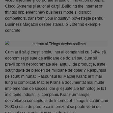
vicepreşedinte şi corporate strategic innovation group al
Cisco Systems şi autor al cărţii „Building the internet of
things: implement new business models, disrupt
competitors, transform your industry“, povesteşte pentru
Business Magazin despre starea IoT, oferind exemple
concrete.
Cum ar fi să-ţi creşti profitul net al companiei cu 3-4%, să
economiseşti sute de milioane de dolari sau cum să
previi opriri neprogramate ale lanţului de producţie, astfel
scutindu-te de pierderi de milioane de dolari? Răspunsul
pe scurt: minunat! Răspunsul lui Maciej Kranz ar fi mai
lung şi complicat. Maciej Kranz a documentat mai multe
implementări de succes, dar şi eşuate ale tehnologiei IoT
în diferite industrii şi companii. Kranz urmăreşte
dezvoltarea conceptului de Internet of Things încă din anii
2000 şi este de părere că în prezent se poate vorbi de
existenţa conceptului în viaţa de zi cu zi.