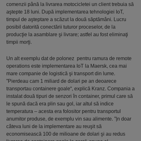
comenzii până la livrarea motocicletei un client trebuia să
aştepte 18 luni. După implementarea tehnologiei IoT,
timpul de aşteptare a scăzut la două săptămâni. Lucru
posibil datorită conectării tuturor proceselor, de la
producţie la asamblare şi livrare; astfel au fost eliminaţi
timpii morţi.
Un alt exemplu dat de polonez pentru ramura de remote
operations este implementarea IoT la Maersk, cea mai
mare companie de logistică şi transport din lume.
”Pierdeau cam 1 miliard de dolari pe an deoarece
transportau containere goale“, explică Kranz. Compania a
instalat două tipuri de senzori în container, primul care să
le spună dacă era plin sau gol, iar altul să indice
temperatura – acesta era folositor pentru transportul
anumitor produse, de exemplu vin sau alimente. ”|n doar
câteva luni de la implementare au reuşit să
economisească 100 de milioane de dolari şi au redus