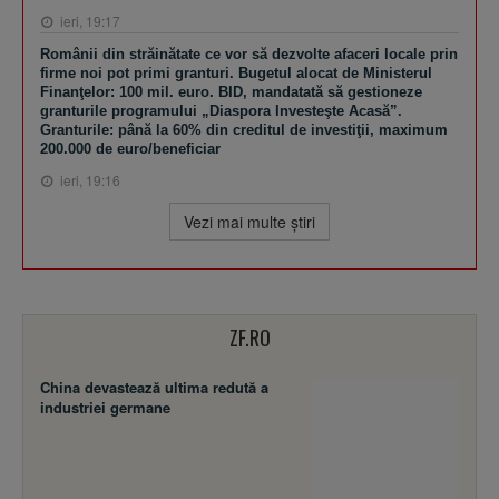
ieri, 19:17
Românii din străinătate ce vor să dezvolte afaceri locale prin
firme noi pot primi granturi. Bugetul alocat de Ministerul
Finanţelor: 100 mil. euro. BID, mandatată să gestioneze
granturile programului „Diaspora Investeşte Acasă”.
Granturile: până la 60% din creditul de investiţii, maximum
200.000 de euro/beneficiar
ieri, 19:16
Vezi mai multe ştiri
ZF.RO
China devastează ultima redută a
industriei germane