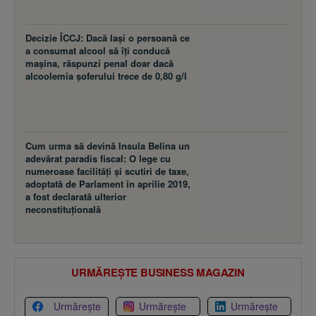
Decizie ÎCCJ: Dacă laşi o persoană ce
a consumat alcool să îţi conducă
maşina, răspunzi penal doar dacă
alcoolemia şoferului trece de 0,80 g/l
Cum urma să devină Insula Belina un
adevărat paradis fiscal: O lege cu
numeroase facilităţi şi scutiri de taxe,
adoptată de Parlament în aprilie 2019,
a fost declarată ulterior
neconstituţională
URMĂREȘTE BUSINESS MAGAZIN
Urmărește
Urmărește
Urmărește