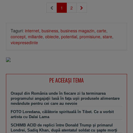
1
2
Taguri:
internet
,
business
,
business magazin
,
carte
,
concept
,
miliarde
,
obiecte
,
potential
,
promisiune
,
stare
,
vicepresedinte
PE ACEEAŞI TEMA
Oraşul din România unde în fiecare zi la terminarea
programului angajaţii lasă în faţa uşii produsele alimentare
nevândute pentru cei care au nevoie
FOTO Loredana, călătorie spirituală în Tibet. Ce a vorbit
artista cu Dalai Lama
SCHIMB ACID de replici între Donald Trump şi primarul
Londrei, Sadiq Khan, după atentatul soldat cu şapte morţi