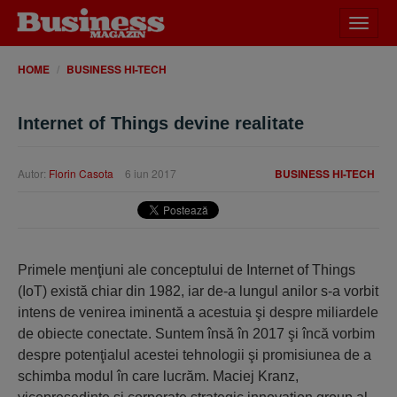
Desch
meniu
HOME
BUSINESS HI-TECH
Internet of Things devine realitate
Autor:
Florin Casota
6 iun 2017
BUSINESS HI-TECH
Primele menţiuni ale conceptului de Internet of Things
(IoT) există chiar din 1982, iar de-a lungul anilor s-a vorbit
intens de venirea iminentă a acestuia şi despre miliardele
de obiecte conectate. Suntem însă în 2017 şi încă vorbim
despre potenţialul acestei tehnologii şi promisiunea de a
schimba modul în care lucrăm. Maciej Kranz,