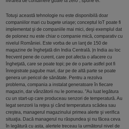
livrarea de containere goale la zero“, spune el.
Totuşi această tehnologie nu este disponibilă doar
companiilor mari cu bugete uriaşe; conceptul IoT poate fi
implementat şi de companiile mai mici, deşi exemplul dat
de polonez nu este chiar o companie mică, comparativ cu
nivelul României. Este vorba de un lanţ de 150 de
magazine de îngheţată din India Centrală. |n India au loc
frecvent pene de curent, care pot afecta o afacere cu
îngheţată, care se poate topi; pe de o parte astfel pot fi
înregistrate pagube mari, dar pe de altă parte se poate
genera un pericol de sănătate. Pentru a rezolva
problema, compania a instalat generatoare în fiecare
magazin, dar vânzătorii nu le porneau. ”Au luat legătura
cu un start-up care produceau senzori de temperatură. Au
legat senzorii la reţea şi când temperatura scădea sau
creştea, managerul magazinului primea alerte şi verifica
situaţia. Dacă managerul nu răspundea şi nu făcea ceva
în legătură cu asta, alertele treceau la următorul nivel de