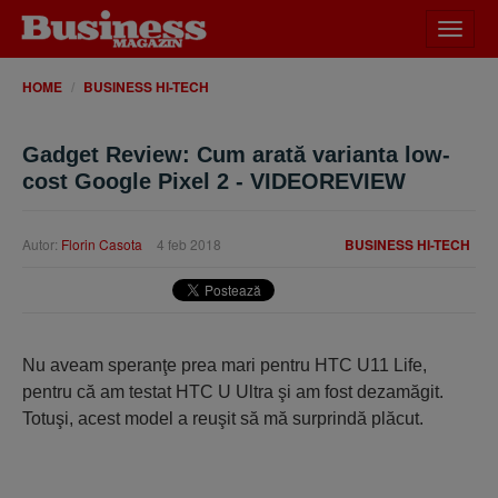
Desch
meniu
HOME
BUSINESS HI-TECH
Gadget Review: Cum arată varianta low-
cost Google Pixel 2 - VIDEOREVIEW
Autor:
Florin Casota
4 feb 2018
BUSINESS HI-TECH
Nu aveam speranţe prea mari pentru HTC U11 Life,
pentru că am testat HTC U Ultra şi am fost dezamăgit.
Totuşi, acest model a reuşit să mă surprindă plăcut.