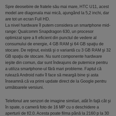
Spre deosebire de fratele său mai mare, HTC U11, acest
model are diagonala mai mică, ajungând la 5,2 inchi, dar
are tot un ecran Full HD.
La nivel hardware îl putem considera un smartphone mid-
range: Qualcomm Snapdragon 630, un procesor
optimizat spre a fi eficient din punctul de vedere al
consumului de energie, 4 GB RAM şi 64 GB spaţiu de
stocare. De reţinut, există şi o variantă cu 3 GB RAM şi 32
GB spaţiu de stocare. Nu sunt componente hardware
ieşite din comun, dar sunt îndeajuns de puternice pentru
a utiliza smartphone-ul fără mari probleme. Faptul că
rulează Android nativ îl face să meargă bine şi asta
înseamnă că va primi update direct de la Google pentru
următoarele versiuni.
Telefonul are senzori de imagine similari, atât în faţă cât şi
în spate, o cameră foto de 16 MP cu o deschidere a
aperturii de f/2.0. Acesta poate filma până la 2160 p la 30