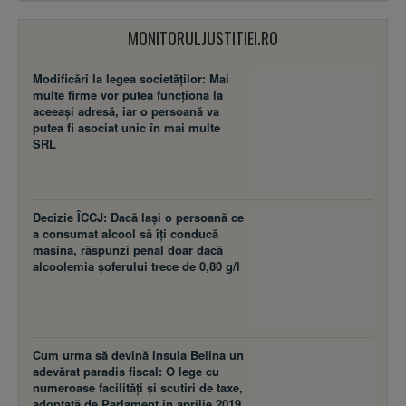
MONITORULJUSTITIEI.RO
Modificări la legea societăţilor: Mai
multe firme vor putea funcţiona la
aceeaşi adresă, iar o persoană va
putea fi asociat unic în mai multe
SRL
Decizie ÎCCJ: Dacă laşi o persoană ce
a consumat alcool să îţi conducă
maşina, răspunzi penal doar dacă
alcoolemia şoferului trece de 0,80 g/l
Cum urma să devină Insula Belina un
adevărat paradis fiscal: O lege cu
numeroase facilităţi şi scutiri de taxe,
adoptată de Parlament în aprilie 2019,