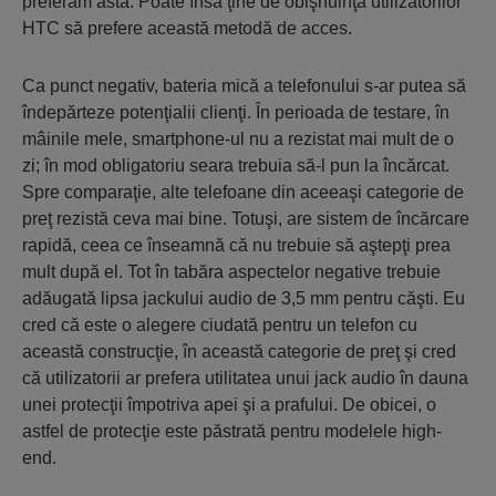
preferam asta. Poate însă ţine de obişnuinţa utilizatorilor
HTC să prefere această metodă de acces.
Ca punct negativ, bateria mică a telefonului s-ar putea să
îndepărteze potenţialii clienţi. În perioada de testare, în
mâinile mele, smartphone-ul nu a rezistat mai mult de o
zi; în mod obligatoriu seara trebuia să-l pun la încărcat.
Spre comparaţie, alte telefoane din aceeaşi categorie de
preţ rezistă ceva mai bine. Totuşi, are sistem de încărcare
rapidă, ceea ce înseamnă că nu trebuie să aştepţi prea
mult după el. Tot în tabăra aspectelor negative trebuie
adăugată lipsa jackului audio de 3,5 mm pentru căşti. Eu
cred că este o alegere ciudată pentru un telefon cu
această construcţie, în această categorie de preţ şi cred
că utilizatorii ar prefera utilitatea unui jack audio în dauna
unei protecţii împotriva apei şi a prafului. De obicei, o
astfel de protecţie este păstrată pentru modelele high-
end.