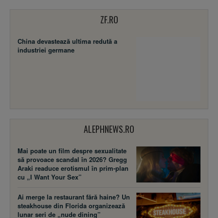
ZF.RO
China devastează ultima redută a
industriei germane
ALEPHNEWS.RO
Mai poate un film despre sexualitate
să provoace scandal în 2026? Gregg
Araki readuce erotismul în prim-plan
cu „I Want Your Sex”
Ai merge la restaurant fără haine? Un
steakhouse din Florida organizează
lunar seri de „nude dining”