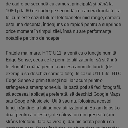
de cadre pe secundă cu camera principală şi până la
1080 p la 60 de cadre pe secundă cu camera frontală. La
fel cum este cazul tuturor telefoanelor mid-range, camera
este una decentă, îndeajuns de rapidă pentru a surprinde
orice moment în timpul zilei, însă nu are performanţe
notabile pe timp de noapte.
Fratele mai mare, HTC U11, a venit cu o funcţie numită
Edge Sense, ceea ce le permite utilizatorilor să strângă
telefonul în mână pentru a accesa anumite funcţii (de
exemplu să deschizi camera foto). În cazul U11 Life, HTC
Edge Sense a primit funcţii noi, iar acum printr-o
strângere a smartphone-ului la bază poţi să faci fotografii,
să accesezi aplicaţia preferată, să deschizi Google Maps
sau Google Music etc. Utilă sau nu, folosirea acestei
funcţii rămâne la latitudinea utilizatorului. Eu am folosit-o
doar pentru a o testa şi de câteva ori din greşeală (am
strâns telefonul fără să vreau), dar niciodată pentru că