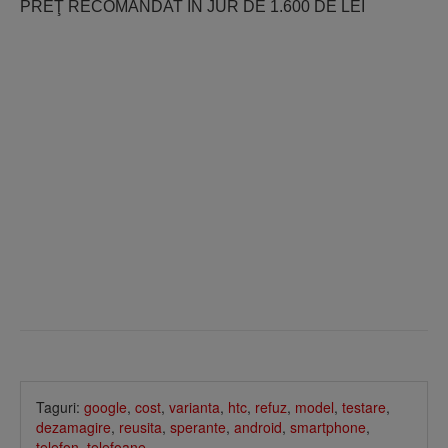
PREŢ RECOMANDAT ÎN JUR DE 1.600 DE LEI
Taguri:
google
,
cost
,
varianta
,
htc
,
refuz
,
model
,
testare
,
dezamagire
,
reusita
,
sperante
,
android
,
smartphone
,
telefon
,
telefoane