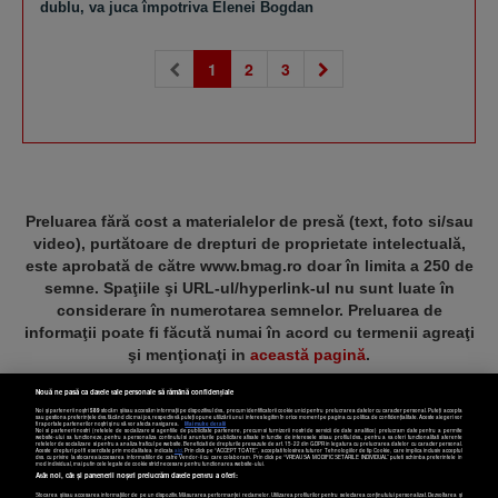
dublu, va juca împotriva Elenei Bogdan
(current)
1
2
3
Preluarea fără cost a materialelor de presă (text, foto si/sau
video), purtătoare de drepturi de proprietate intelectuală,
este aprobată de către www.bmag.ro doar în limita a 250 de
semne. Spaţiile şi URL-ul/hyperlink-ul nu sunt luate în
considerare în numerotarea semnelor. Preluarea de
informaţii poate fi făcută numai în acord cu termenii agreaţi
şi menţionaţi in
această pagină
.
Nouă ne pasă ca datele tale personale să rămână confidențiale
Noi și partenerii noștri
589
stocăm și/sau accesăm informații pe dispozitivul dvs., precum identificatorii cookie unici pentru prelucrarea datelor cu caracter personal. Puteți accepta
sau gestiona preferințele dvs. făcând clic mai jos, respectiv vă puteți opune utilizării unui interes legitim în orice moment pe pagina cu politica de confidențialitate. Aceste alegeri vor
fi raportate partenerilor noștri și nu vă vor afecta navigarea.
Mai multe detalii
Noi si partenerii nostri (retelele de socializare si agentiile de publicitate partenere, precum si furnizorii nostri de servicii de date analitice) prelucram date pentru a permite
Termeni și condiții
Confidențialitate
Cookies
Contact
website-ului sa functioneze, pentru a personaliza continutul si anunturile publicitare afisate in functie de interesele si/sau profilul dvs., pentru a va oferi functionalitati aferente
retelelor de socializare si pentru a analiza traficul pe website. Beneficiati de drepturile prevazute de art. 15-22 din GDPR in legatura cu prelucrarea datelor cu caracter personal.
Aceste drepturi pot fi exercitate prin modalitatea indicata
aici
. Prin click pe “ACCEPT TOATE”, acceptati folosirea tuturor Tehnologiilor de tip Cookie, care implica inclusiv acceptul
dvs. cu privire la stocarea/accesarea informatiilor de catre Vendor-ii cu care colaboram. Prin click pe “VREAU SA MODIFIC SETARILE INDIVIDUAL” puteti schimba preferintele in
mod individual, mai putin cele legate de cookie strict necesare pentru functionarea website-ului.
Atât noi, cât și partenerii noștri prelucrăm datele pentru a oferi:
Copyright © 2025 BUSINESSMEX S.A.
Stocarea și/sau accesarea informațiilor de pe un dispozitiv. Măsurarea performanței reclamelor. Utilizarea profilurilor pentru selectarea conținutului personalizat. Dezvoltarea și