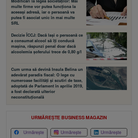
Modificări la legea societăţilor: Mai
multe firme vor putea funcţiona la
aceeaşi adresă, iar o persoană va
putea fi asociat unic în mai multe
SRL
Decizie ÎCCJ: Dacă laşi o persoană ce
a consumat alcool să îţi conducă
maşina, răspunzi penal doar dacă
alcoolemia şoferului trece de 0,80 g/l
Cum urma să devină Insula Belina un
adevărat paradis fiscal: O lege cu
numeroase facilităţi şi scutiri de taxe,
adoptată de Parlament în aprilie 2019,
a fost declarată ulterior
neconstituţională
URMĂREȘTE BUSINESS MAGAZIN
Urmărește
Urmărește
Urmărește