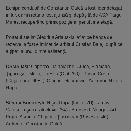
Echipa condusă de Constantin Gâlcă a fost lider detaşat
în tur, dar în retur a fost ajunsă şi depăşită de ASA Târgu
Mureş, recuperând prima poziţie în penultima etapă.
Portarul stelist Giedrius Arlauskis, aflat pe banca de
rezerve, a fost eliminat de arbitrul Cristian Balaj, după ce
a ţipat la unul dintre asistenţi.
CSMS Iaşi:
Caparco - Mihalache, Ciucă, Plămadă,
Ţigănaşu - Mitici, Enescu (Olah '83) - Bosoi, Creţu
(Coşereanu '90+1), Ciucur - Golubovici. Antrenor: Nicolo
Napoli.
Steaua Bucureşti:
Niţă - Râpă (Iancu '70), Tamaş,
Varela, Toşca (Latovlevici '54) - Breeveld, Neagu - Ad.
Popa, Stanciu, Chipciu - Ţucudean (Rusescu '46).
Antrenor: Constantin Gâlcă.