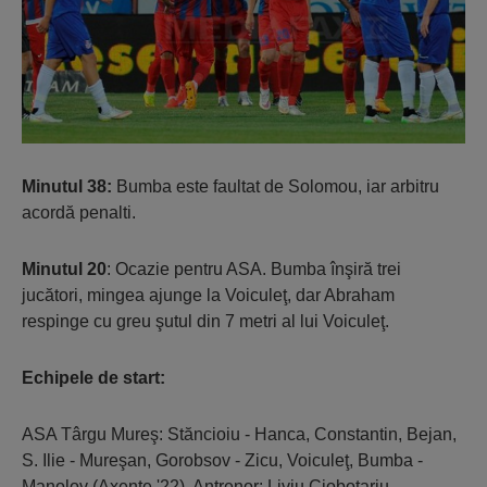
Minutul 38:
Bumba este faultat de Solomou, iar arbitru
acordă penalti.
Minutul 20
: Ocazie pentru ASA. Bumba înşiră trei
jucători, mingea ajunge la Voiculeţ, dar Abraham
respinge cu greu şutul din 7 metri al lui Voiculeţ.
Echipele de start:
ASA Târgu Mureş: Stăncioiu - Hanca, Constantin, Bejan,
S. Ilie - Mureşan, Gorobsov - Zicu, Voiculeţ, Bumba -
Manolov (Axente '22). Antrenor: Liviu Ciobotariu