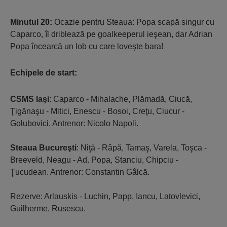
Minutul 20:
Ocazie pentru Steaua: Popa scapă singur cu
Caparco, îl driblează pe goalkeeperul ieşean, dar Adrian
Popa încearcă un lob cu care loveşte bara!
Echipele de
start:
CSMS Iaşi
: Caparco - Mihalache, Plămadă, Ciucă,
Ţigănaşu - Mitici, Enescu - Bosoi, Creţu, Ciucur -
Golubovici. Antrenor: Nicolo Napoli.
Steaua Bucureşti
: Niţă - Râpă, Tamaş, Varela, Toşca -
Breeveld, Neagu - Ad. Popa, Stanciu, Chipciu -
Ţucudean. Antrenor: Constantin Gâlcă.
Rezerve: Arlauskis - Luchin, Papp, Iancu, Latovlevici,
Guilherme, Rusescu.