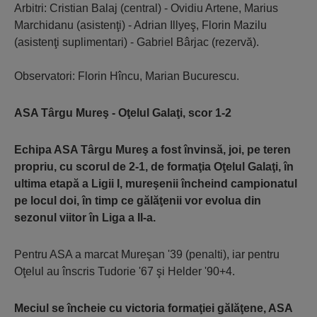
Arbitri: Cristian Balaj (central) - Ovidiu Artene, Marius
Marchidanu (asistenţi) - Adrian Illyeş, Florin Mazilu
(asistenţi suplimentari) - Gabriel Bârjac (rezervă).
Observatori: Florin Hîncu, Marian Bucurescu.
ASA Târgu Mureş - Oţelul Galaţi, scor 1-2
Echipa ASA Târgu Mureş a fost învinsă, joi, pe teren
propriu, cu scorul de 2-1, de formaţia Oţelul Galaţi, în
ultima etapă a Ligii I, mureşenii încheind campionatul
pe locul doi, în timp ce gălăţenii vor evolua din
sezonul viitor în Liga a II-a.
Pentru ASA a marcat Mureşan '39 (penalti), iar pentru
Oţelul au înscris Tudorie '67 şi Helder '90+4.
Meciul se încheie cu victoria formaţiei gălăţene, ASA