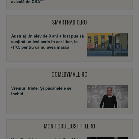
avizată de CSAT”
SMARTRADIO.RO
Austria| Un elev de 9 ani a fost pus să
susţină un test scris în aer liber, la
-1°C, pentru că nu avea mască
COMEDYMALL.RO
Vremuri triste. Şi păcănelele se
închid.
MONITORULJUSTITIEI.RO