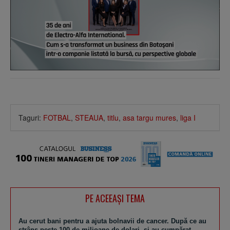
Taguri:
FOTBAL
,
STEAUA
,
titlu
,
asa targu mures
,
liga I
PE ACEEAŞI TEMA
Au cerut bani pentru a ajuta bolnavii de cancer. După ce au
strâns peste 100 de milioane de dolari, şi-au cumpărat