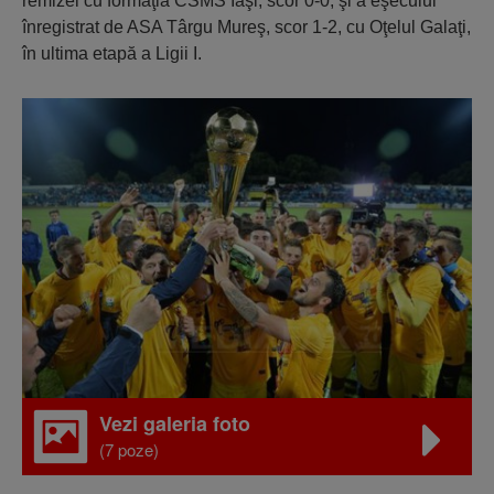
remizei cu formaţia CSMS Iaşi, scor 0-0, şi a eşecului
înregistrat de ASA Târgu Mureş, scor 1-2, cu Oţelul Galaţi,
în ultima etapă a Ligii I.
Vezi galeria foto
(7 poze)