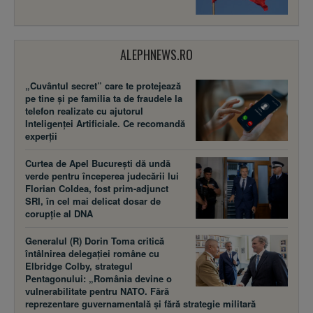
ALEPHNEWS.RO
„Cuvântul secret” care te protejează
pe tine și pe familia ta de fraudele la
telefon realizate cu ajutorul
Inteligenței Artificiale. Ce recomandă
experții
Curtea de Apel București dă undă
verde pentru începerea judecării lui
Florian Coldea, fost prim-adjunct
SRI, în cel mai delicat dosar de
corupție al DNA
Generalul (R) Dorin Toma critică
întâlnirea delegației române cu
Elbridge Colby, strategul
Pentagonului: „România devine o
vulnerabilitate pentru NATO. Fără
reprezentare guvernamentală și fără strategie militară