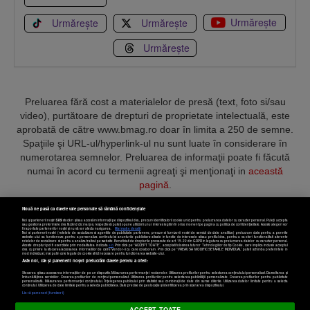
Urmărește
Urmărește
Urmărește
Urmărește
Preluarea fără cost a materialelor de presă (text, foto si/sau
video), purtătoare de drepturi de proprietate intelectuală, este
aprobată de către www.bmag.ro doar în limita a 250 de semne.
Spaţiile şi URL-ul/hyperlink-ul nu sunt luate în considerare în
numerotarea semnelor. Preluarea de informaţii poate fi făcută
numai în acord cu termenii agreaţi şi menţionaţi in
această
pagină
.
Nouă ne pasă ca datele tale personale să rămână confidențiale
Noi și partenerii noștri
589
stocăm și/sau accesăm informații pe dispozitivul dvs., precum identificatorii cookie unici pentru prelucrarea datelor cu caracter personal. Puteți accepta
sau gestiona preferințele dvs. făcând clic mai jos, respectiv vă puteți opune utilizării unui interes legitim în orice moment pe pagina cu politica de confidențialitate. Aceste alegeri vor
fi raportate partenerilor noștri și nu vă vor afecta navigarea.
Mai multe detalii
Noi si partenerii nostri (retelele de socializare si agentiile de publicitate partenere, precum si furnizorii nostri de servicii de date analitice) prelucram date pentru a permite
Termeni și condiții
Confidențialitate
Cookies
Contact
website-ului sa functioneze, pentru a personaliza continutul si anunturile publicitare afisate in functie de interesele si/sau profilul dvs., pentru a va oferi functionalitati aferente
retelelor de socializare si pentru a analiza traficul pe website. Beneficiati de drepturile prevazute de art. 15-22 din GDPR in legatura cu prelucrarea datelor cu caracter personal.
Aceste drepturi pot fi exercitate prin modalitatea indicata
aici
. Prin click pe “ACCEPT TOATE”, acceptati folosirea tuturor Tehnologiilor de tip Cookie, care implica inclusiv acceptul
dvs. cu privire la stocarea/accesarea informatiilor de catre Vendor-ii cu care colaboram. Prin click pe “VREAU SA MODIFIC SETARILE INDIVIDUAL” puteti schimba preferintele in
mod individual, mai putin cele legate de cookie strict necesare pentru functionarea website-ului.
Atât noi, cât și partenerii noștri prelucrăm datele pentru a oferi:
Copyright © 2025 BUSINESSMEX S.A.
Stocarea și/sau accesarea informațiilor de pe un dispozitiv. Măsurarea performanței reclamelor. Utilizarea profilurilor pentru selectarea conținutului personalizat. Dezvoltarea și
îmbunătățirea serviciilor. Crearea profilurilor de conținut personalizat. Utilizarea profilurilor pentru selectarea publicității personalizate. Crearea profilurilor pentru publicitate
personalizată. Măsurarea performanței conținutului. Înțelegerea publicului prin statistici sau combinații de date din surse diferite. Utilizarea datelor limitate pentru a selecta
Setări cookies
conținutul. Utilizarea de date limitate pentru a selecta publicitatea. Date precise de geolocație și identificarea prin scanarea dispozitivului.
Listă parteneri (furnizori)
ACCEPT TOATE