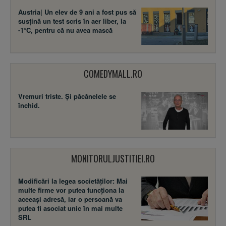
Austria| Un elev de 9 ani a fost pus să
susţină un test scris în aer liber, la
-1°C, pentru că nu avea mască
COMEDYMALL.RO
Vremuri triste. Şi păcănelele se
închid.
MONITORULJUSTITIEI.RO
Modificări la legea societăţilor: Mai
multe firme vor putea funcţiona la
aceeaşi adresă, iar o persoană va
putea fi asociat unic în mai multe
SRL