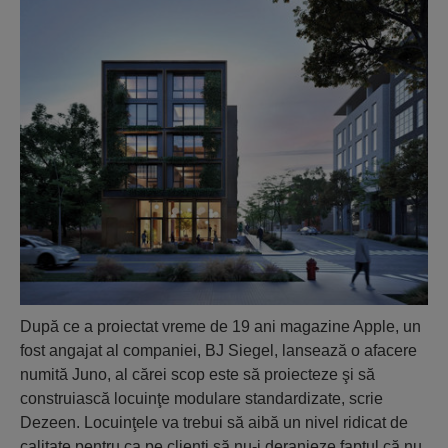
După ce a proiectat vreme de 19 ani magazine Apple, un
fost angajat al companiei, BJ Siegel, lansează o afacere
numită Juno, al cărei scop este să proiecteze şi să
construiască locuinţe modulare standardizate, scrie
Dezeen. Locuinţele va trebui să aibă un nivel ridicat de
calitate pentru ca pe clienţi să nu-i deranjeze faptul că nu