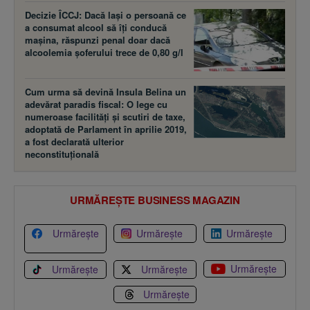
Decizie ÎCCJ: Dacă laşi o persoană ce
a consumat alcool să îţi conducă
maşina, răspunzi penal doar dacă
alcoolemia şoferului trece de 0,80 g/l
Cum urma să devină Insula Belina un
adevărat paradis fiscal: O lege cu
numeroase facilităţi şi scutiri de taxe,
adoptată de Parlament în aprilie 2019,
a fost declarată ulterior
neconstituţională
URMĂREȘTE BUSINESS MAGAZIN
Urmărește
Urmărește
Urmărește
Urmărește
Urmărește
Urmărește
Urmărește