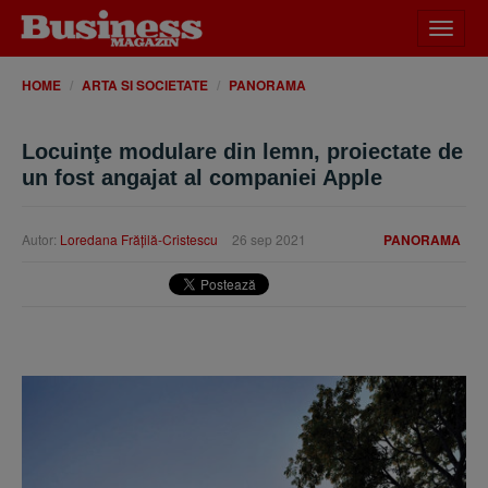
Desch
meniu
HOME
ARTA SI SOCIETATE
PANORAMA
Locuinţe modulare din lemn, proiectate de
un fost angajat al companiei Apple
Autor:
Loredana Frăţilă-Cristescu
26 sep 2021
PANORAMA