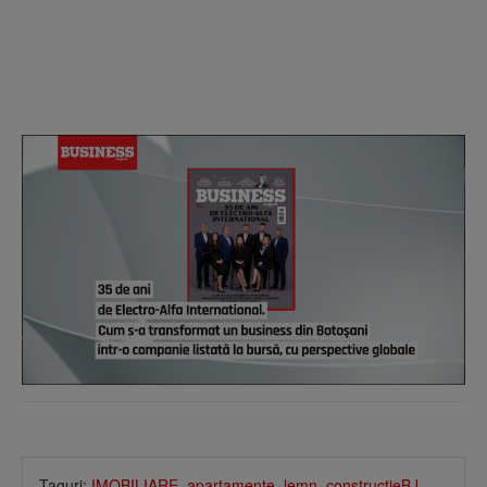
Taguri:
IMOBILIARE
,
apartamente
,
lemn
,
constructieBJ