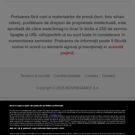
Preluarea fără cost a materialelor de presă (text, foto si/sau
video), purtătoare de drepturi de proprietate intelectuală, este
aprobată de către www.bmag.ro doar în limita a 250 de semne.
Spaţiile şi URL-ul/hyperlink-ul nu sunt luate în considerare în
numerotarea semnelor. Preluarea de informaţii poate fi făcută
numai în acord cu termenii agreaţi şi menţionaţi in
această
pagină
.
Termeni și condiții
Confidențialitate
Cookies
Contact
Copyright © 2025 BUSINESSMEX S.A.
Nouă ne pasă ca datele tale personale să rămână confidențiale
Noi și partenerii noștri
589
stocăm și/sau accesăm informații pe dispozitivul dvs., precum identificatorii cookie unici pentru prelucrarea datelor cu caracter personal. Puteți accepta
sau gestiona preferințele dvs. făcând clic mai jos, respectiv vă puteți opune utilizării unui interes legitim în orice moment pe pagina cu politica de confidențialitate. Aceste alegeri vor
fi raportate partenerilor noștri și nu vă vor afecta navigarea.
Mai multe detalii
Noi si partenerii nostri (retelele de socializare si agentiile de publicitate partenere, precum si furnizorii nostri de servicii de date analitice) prelucram date pentru a permite
website-ului sa functioneze, pentru a personaliza continutul si anunturile publicitare afisate in functie de interesele si/sau profilul dvs., pentru a va oferi functionalitati aferente
retelelor de socializare si pentru a analiza traficul pe website. Beneficiati de drepturile prevazute de art. 15-22 din GDPR in legatura cu prelucrarea datelor cu caracter personal.
Aceste drepturi pot fi exercitate prin modalitatea indicata
aici
. Prin click pe “ACCEPT TOATE”, acceptati folosirea tuturor Tehnologiilor de tip Cookie, care implica inclusiv acceptul
dvs. cu privire la stocarea/accesarea informatiilor de catre Vendor-ii cu care colaboram. Prin click pe “VREAU SA MODIFIC SETARILE INDIVIDUAL” puteti schimba preferintele in
mod individual, mai putin cele legate de cookie strict necesare pentru functionarea website-ului.
Atât noi, cât și partenerii noștri prelucrăm datele pentru a oferi:
Stocarea și/sau accesarea informațiilor de pe un dispozitiv. Măsurarea performanței reclamelor. Utilizarea profilurilor pentru selectarea conținutului personalizat. Dezvoltarea și