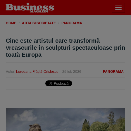
Desch
meniu
HOME
ARTA SI SOCIETATE
PANORAMA
Cine este artistul care transformă
vreascurile în sculpturi spectaculoase prin
toată Europa
Autor:
Loredana Frăţilă-Cristescu
25 feb 2026
PANORAMA