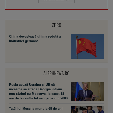
ZF.RO
China devastează ultima redută a
industriei germane
ALEPHNEWS.RO
Rusia acuză Ucraina şi UE că
încearcă să atragă Georgia într-un
nou război cu Moscova, la exact 18
ani de la conflictul sângeros din 2008
Tatăl lui Messi a murit la 68 de ani