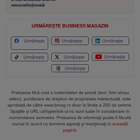
neconstituţională
URMĂREȘTE BUSINESS MAGAZIN
Urmărește
Urmărește
Urmărește
Urmărește
Urmărește
Urmărește
Urmărește
Preluarea fără cost a materialelor de presă (text, foto si/sau
video), purtătoare de drepturi de proprietate intelectuală, este
aprobată de către www.bmag.ro doar în limita a 250 de semne.
Spaţiile şi URL-ul/hyperlink-ul nu sunt luate în considerare în
numerotarea semnelor. Preluarea de informaţii poate fi făcută
numai în acord cu termenii agreaţi şi menţionaţi in
această
pagină
.