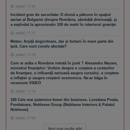
astăzi, 17:20
Incident grav de securitate: O dronă a pătruns în spaţiul
aerian al Bulgariei dinspre România, sâmbătă dimineaţă, şi
a explodat la aproximativ 100 de metri în interiorul graniţei
astăzi, 17:17
Meteo: Arşiţă dogoritoare, dar şi furtuni în mare parte din
ţară. Care sunt zonele afectate?
astăzi, 17:16
Cum ar arăta o Românie intrată în junk ? Alexandru Nazare,
ministrul finanţelor: Vorbim despre o creştere a costurilor
de finanţare, o influenţă serioasă asupra cursului, o creştere
a inflaţiei şi asupra creşterii economice. Ne-ar băga în
recesiune VIDEO
astăzi, 17:13
100 Cele mai puternice femei din business. Loredana Preda,
Fondatoare, Noblesse Group (Noblesse Interiors & Palatul
Noblesse)
astăzi, 17:00
Vezi mai multe ştiri