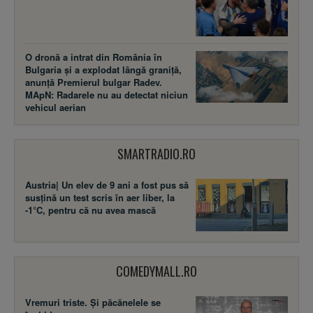
O dronă a intrat din România în
Bulgaria și a explodat lângă graniță,
anunță Premierul bulgar Radev.
MApN: Radarele nu au detectat niciun
vehicul aerian
SMARTRADIO.RO
Austria| Un elev de 9 ani a fost pus să
susţină un test scris în aer liber, la
-1°C, pentru că nu avea mască
COMEDYMALL.RO
Vremuri triste. Şi păcănelele se