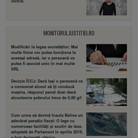
închid.
MONITORULJUSTITIEI.RO
Modificări la legea societăţilor: Mai
multe firme vor putea funcţiona la
aceeaşi adresă, iar o persoană va
putea fi asociat unic în mai multe
SRL
Decizie ÎCCJ: Dacă laşi o persoană ce
a consumat alcool să îţi conducă
maşina, răspunzi penal doar dacă
alcoolemia şoferului trece de 0,80 g/l
Cum urma să devină Insula Belina un
adevărat paradis fiscal: O lege cu
numeroase facilităţi şi scutiri de taxe,
adoptată de Parlament în aprilie 2019,
a fost declarată ulterior