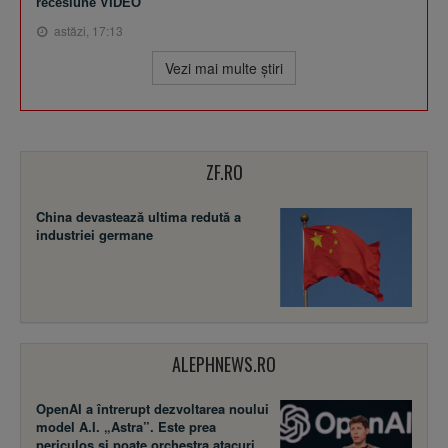
recesiune VIDEO
astăzi, 17:13
Vezi mai multe ştiri
ZF.RO
China devastează ultima redută a
industriei germane
ALEPHNEWS.RO
OpenAI a întrerupt dezvoltarea noului
model A.I. „Astra”. Este prea
periculos și poate orchestra atacuri