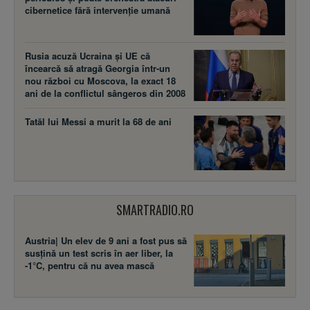
cibernetice fără intervenție umană
Rusia acuză Ucraina şi UE că
încearcă să atragă Georgia într-un
nou război cu Moscova, la exact 18
ani de la conflictul sângeros din 2008
Tatăl lui Messi a murit la 68 de ani
SMARTRADIO.RO
Austria| Un elev de 9 ani a fost pus să
susţină un test scris în aer liber, la
-1°C, pentru că nu avea mască