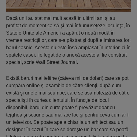
Dacă unii au stat mai mult acasă în ultimii ani şi au
profitat de moment ca să-şi mai înfrumuseţeze locuinţa, în
Statele Unite ale Americii a apărut o nouă modă în
vremea restricţiilor, care s-a păstrat şi după eliminarea lor:
barul casnic. Acesta nu este însă amplasat în interior, ci în
spatele casei, fie legat de o anexă acesteia, fie construit
special, scrie Wall Street Journal.
Există baruri mai ieftine (câteva mii de dolari) care se pot
cumpăra online şi asambla de către clienţi, după cum
există şi unele mai scumpe, care se asamblează de către
specialişti în curtea clientului. În funcţie de locul
disponibil, barul din curte poate fi prevăzut doar cu
tejghea şi scaune sau mai are loc şi pentru ceva cum ar fi
un televizor. Se poate apela chiar la un arhitect sau un
designer în cazul în care se doreşte un bar care să poată
fi folosit de gazde pentru a-şi servi invitaţii la petreceri la