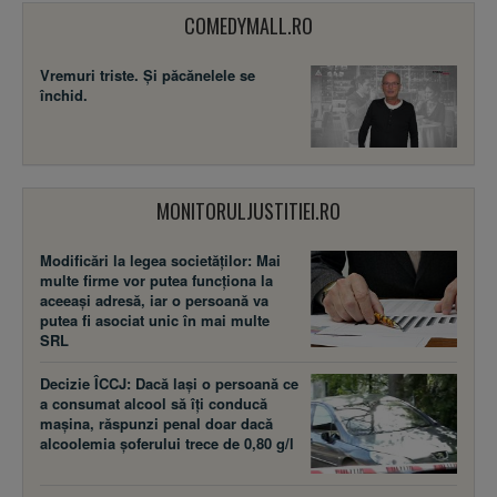
COMEDYMALL.RO
Vremuri triste. Şi păcănelele se
închid.
MONITORULJUSTITIEI.RO
Modificări la legea societăţilor: Mai
multe firme vor putea funcţiona la
aceeaşi adresă, iar o persoană va
putea fi asociat unic în mai multe
SRL
Decizie ÎCCJ: Dacă laşi o persoană ce
a consumat alcool să îţi conducă
maşina, răspunzi penal doar dacă
alcoolemia şoferului trece de 0,80 g/l