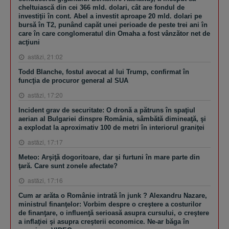
cheltuiască din cei 366 mld. dolari, cât are fondul de
investiţii în cont. Abel a investit aproape 20 mld. dolari pe
bursă în T2, punând capăt unei perioade de peste trei ani în
care în care conglomeratul din Omaha a fost vânzător net de
acţiuni
astăzi, 21:02
Todd Blanche, fostul avocat al lui Trump, confirmat în
funcţia de procuror general al SUA
astăzi, 17:20
Incident grav de securitate: O dronă a pătruns în spaţiul
aerian al Bulgariei dinspre România, sâmbătă dimineaţă, şi
a explodat la aproximativ 100 de metri în interiorul graniţei
astăzi, 17:17
Meteo: Arşiţă dogoritoare, dar şi furtuni în mare parte din
ţară. Care sunt zonele afectate?
astăzi, 17:16
Cum ar arăta o Românie intrată în junk ? Alexandru Nazare,
ministrul finanţelor: Vorbim despre o creştere a costurilor
de finanţare, o influenţă serioasă asupra cursului, o creştere
a inflaţiei şi asupra creşterii economice. Ne-ar băga în