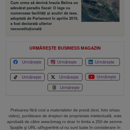
Cum urma să devină Insula Belina un
adevărat paradis fiscal: O lege cu
numeroase facilităţi şi scutiri de taxe,
adoptată de Parlament în aprilie 2019,
a fost declarată ulterior
neconstituţională
URMĂREȘTE BUSINESS MAGAZIN
Urmărește
Urmărește
Urmărește
Urmărește
Urmărește
Urmărește
Urmărește
Preluarea fără cost a materialelor de presă (text, foto si/sau
video), purtătoare de drepturi de proprietate intelectuală, este
aprobată de către www.bmag.ro doar în limita a 250 de semne.
Spaţiile şi URL-ul/hyperlink-ul nu sunt luate în considerare în