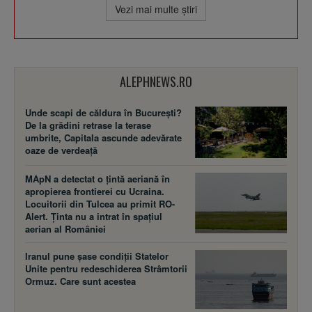
Vezi mai multe ştiri
ALEPHNEWS.RO
Unde scapi de căldura în București?
De la grădini retrase la terase
umbrite, Capitala ascunde adevărate
oaze de verdeață
MApN a detectat o țintă aeriană în
apropierea frontierei cu Ucraina.
Locuitorii din Tulcea au primit RO-
Alert. Ținta nu a intrat în spațiul
aerian al României
Iranul pune șase condiții Statelor
Unite pentru redeschiderea Strâmtorii
Ormuz. Care sunt acestea