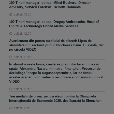
100 Tineri manageri de top. Mihai Bucheru, Director
Advisory, Servicii Forensic, Deloitte România
astăzi, 13:00
100 Tineri manageri de top. Dragoş Andronache, Head of
Digital & Technology United Media Services
astăzi, 12:00
Avertisment din partea mediului de afaceri: Lipsa de
stabilitate din sectorul public blochează banii. Ei există, dar
nu circulă VIDEO
astăzi, 11:46
În sfârşit o veste bună, creşterea preţurilor face un pas în
spate. Alexandru Nazare, ministrul finanţelor: Procesul de
dezinflaţie începe în august-septembrie, iar pe fondul
acestei scăderi vom vedea o revigorare a consumului privat
VIDEO
astăzi, 11:16
Trei medalii de bronz pentru elevii romîni la Olimpiada
Internaţională de Economie 2026, desfăşurată la Shenzhen
astăzi, 11:15