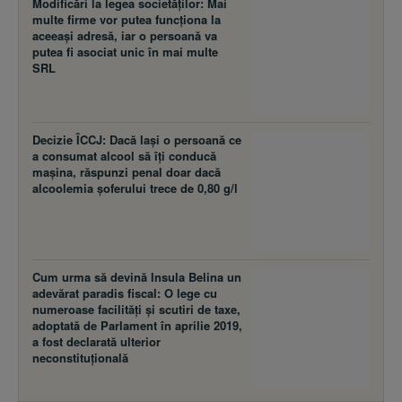
Modificări la legea societăţilor: Mai
multe firme vor putea funcţiona la
aceeaşi adresă, iar o persoană va
putea fi asociat unic în mai multe
SRL
Decizie ÎCCJ: Dacă laşi o persoană ce
a consumat alcool să îţi conducă
maşina, răspunzi penal doar dacă
alcoolemia şoferului trece de 0,80 g/l
Cum urma să devină Insula Belina un
adevărat paradis fiscal: O lege cu
numeroase facilităţi şi scutiri de taxe,
adoptată de Parlament în aprilie 2019,
a fost declarată ulterior
neconstituţională