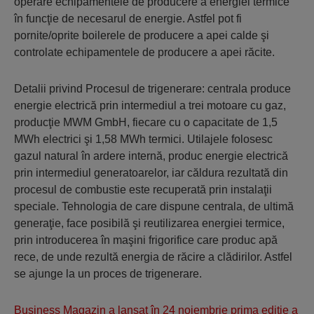
operare echipamentele de producere a energiei termice
în funcţie de necesarul de energie. Astfel pot fi
pornite/oprite boilerele de producere a apei calde şi
controlate echipamentele de producere a apei răcite.
Detalii privind Procesul de trigenerare: centrala produce
energie electrică prin intermediul a trei motoare cu gaz,
producţie MWM GmbH, fiecare cu o capacitate de 1,5
MWh electrici şi 1,58 MWh termici. Utilajele folosesc
gazul natural în ardere internă, produc energie electrică
prin intermediul generatoarelor, iar căldura rezultată din
procesul de combustie este recuperată prin instalaţii
speciale. Tehnologia de care dispune centrala, de ultimă
generaţie, face posibilă şi reutilizarea energiei termice,
prin introducerea în maşini frigorifice care produc apă
rece, de unde rezultă energia de răcire a clădirilor. Astfel
se ajunge la un proces de trigenerare.
Business Magazin a lansat în 24 noiembrie prima ediţie a