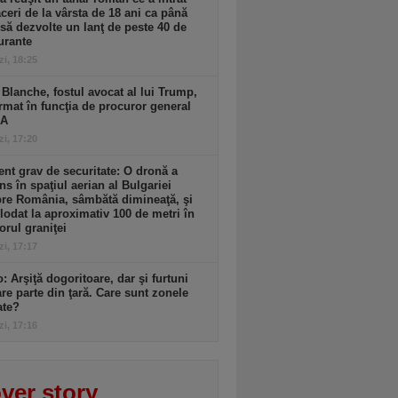
aceri de la vârsta de 18 ani ca până
 să dezvolte un lanţ de peste 40 de
urante
zi, 18:25
Blanche, fostul avocat al lui Trump,
rmat în funcţia de procuror general
UA
zi, 17:20
ent grav de securitate: O dronă a
ns în spaţiul aerian al Bulgariei
re România, sâmbătă dimineaţă, şi
lodat la aproximativ 100 de metri în
iorul graniţei
zi, 17:17
: Arşiţă dogoritoare, dar şi furtuni
re parte din ţară. Care sunt zonele
ate?
zi, 17:16
ver story