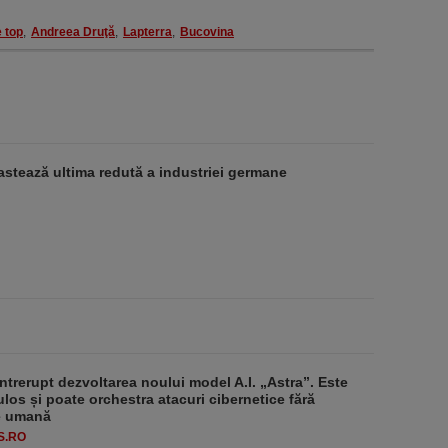
 top
,
Andreea Druţă
,
Lapterra
,
Bucovina
stează ultima redută a industriei germane
ntrerupt dezvoltarea noului model A.I. „Astra”. Este
ulos și poate orchestra atacuri cibernetice fără
ie umană
S.RO