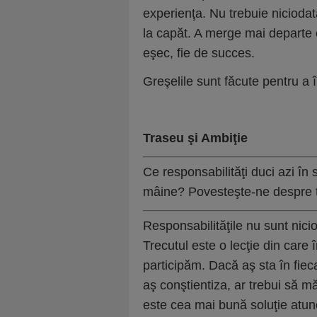
experienţa. Nu trebuie niciodat
la capăt. A merge mai departe e
eşec, fie de succes.
Greşelile sunt făcute pentru a 
Traseu şi Ambiţie
Ce responsabilităţi duci azi în 
mâine? Povesteşte-ne despre tr
Responsabilităţile nu sunt nici
Trecutul este o lecţie din care î
participăm. Dacă aş sta în fiec
aş conştientiza, ar trebui să m
este cea mai bună soluţie atunci