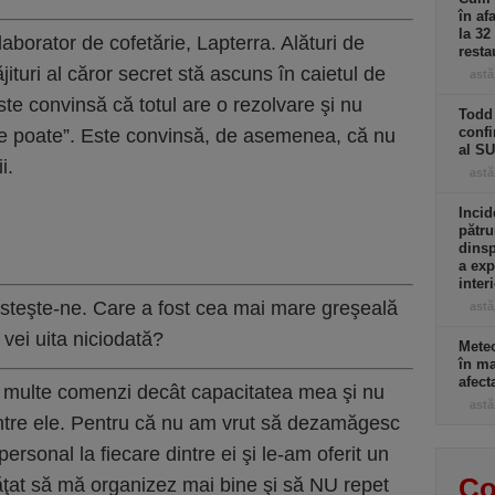
în af
la 32
aborator de cofetărie, Lapterra. Alături de
resta
ituri al căror secret stă ascuns în caietul de
astă
ste convinsă că totul are o rezolvare şi nu
Todd 
confi
se poate”. Este convinsă, de asemenea, că nu
al S
i.
astă
Incid
pătru
dinsp
a exp
inter
esteşte-ne. Care a fost cea mai mare greşeală
astă
 vei uita niciodată?
Meteo
în ma
afect
i multe comenzi decât capacitatea mea şi nu
astă
intre ele. Pentru că nu am vrut să dezamăgesc
personal la fiecare dintre ei şi le-am oferit un
Co
ţat să mă organizez mai bine şi să NU repet