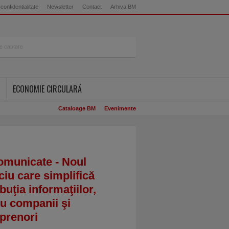
 confidentialitate
Newsletter
Contact
Arhiva BM
ECONOMIE CIRCULARĂ
Cataloage BM
Evenimente
omunicate - Noul
ciu care simplifică
ibuţia informaţiilor,
u companii şi
prenori