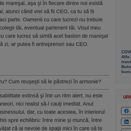
de mareşal, aşa şi în fiecare dintre noi există
, atunci când vrei să fii CEO, ca tu să fii
aci parte. Oamenii cu care lucrezi nu trebuie
 colegii tăi, eventual partenerii tăi. Visul meu
 cu care lucrez să simtă acel baston de mareşal
ună zi, ar putea fi antreprenori sau CEO.
COVE
Alfa
tran
Boto
burs
bru? Cum reuşeşti să le păstrezi în armonie?
ilitate extinsă şi într-un ritm alert, nu este
UR
uneori, nici realist să-l cauţi imediat. Anul
sinessului, dar, cu toate acestea, în interiorul
s spre echilibru: între mine şi muncă, între
ăţat că ai nevoie de spaţii mici în care să te