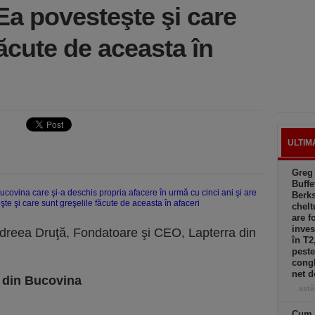
a povesteşte şi care
făcute de aceasta în
ULTIM
Greg
Buffe
Berks
chelt
are f
inves
ndreea Druţă, Fondatoare şi CEO, Lapterra din
în T2
peste
congl
net d
 din Bucovina
astă
Cum a