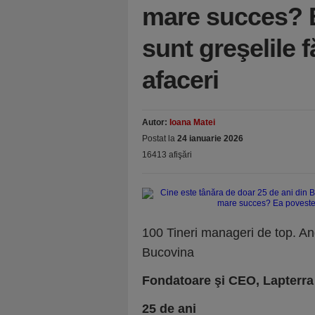
mare succes? E
sunt greşelile 
afaceri
Autor:
Ioana Matei
Postat la
24 ianuarie 2026
16413 afişări
100 Tineri manageri de top. A
Bucovina
Fondatoare şi CEO, Lapterra
25 de ani