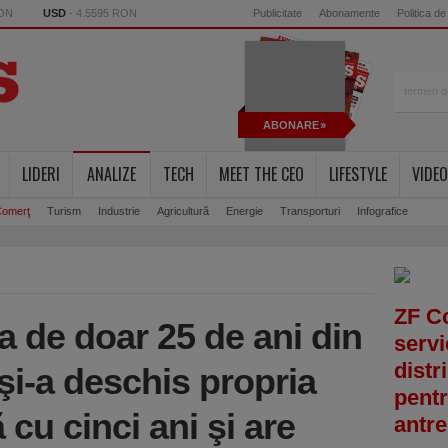
RON
USD
- 4.5595 RON
Publicitate
Abonamente
Politica de
ABONARE
LIDERI
ANALIZE
TECH
MEET THE CEO
LIFESTYLE
VIDEO
omerţ
Turism
Industrie
Agricultură
Energie
Transporturi
Infografice
ZF C
a de doar 25 de ani din
servi
distr
şi-a deschis propria
pentr
 cu cinci ani şi are
antre