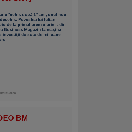
ariu închis după 17 ani, unul nou
 deschis. Povestea lui Iulian
ciu de la primul premiu primit din
ea Business Magazin la maşina
e investiţii de sute de milioane
uro
ontinuarea
DEO BM