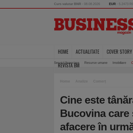
Curs valutar BNR
- 08.08.2026
EUR
- 5.2473 
HOME
ACTUALITATE
COVER STORY
Servicii financiare
Resurse umane
Imobiliare
C
REVISTA BM
Home
Analize
Comerț
Cine este tânăr
Bucovina care 
afacere în urmă