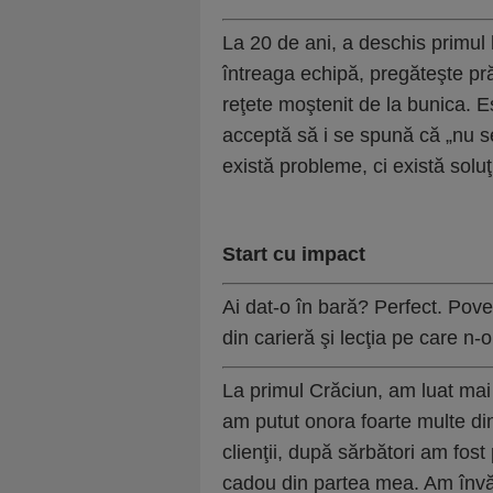
La 20 de ani, a deschis primul l
întreaga echipă, pregăteşte prăj
reţete moştenit de la bunica. E
acceptă să i se spună că „nu 
există probleme, ci există soluţi
Start cu impact
Ai dat-o în bară? Perfect. Pov
din carieră şi lecţia pe care n-o
La primul Crăciun, am luat ma
am putut onora foarte multe d
clienţii, după sărbători am fost 
cadou din partea mea. Am învă