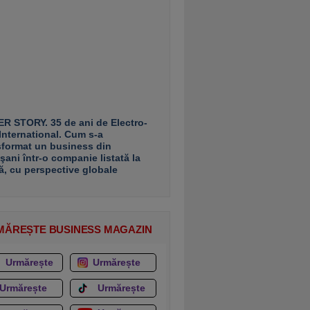
R STORY. 35 de ani de Electro-
 International. Cum s-a
sformat un business din
şani într-o companie listată la
ă, cu perspective globale
MĂREȘTE BUSINESS MAGAZIN
Urmărește
Urmărește
Urmărește
Urmărește