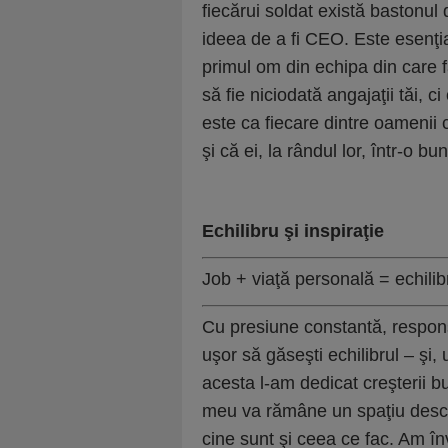
fiecărui soldat există bastonul 
ideea de a fi CEO. Este esenţial
primul om din echipa din care f
să fie niciodată angajaţii tăi, ci
este ca fiecare dintre oamenii
şi că ei, la rândul lor, într-o b
Echilibru şi inspiraţie
Job + viaţă personală
=
echili
Cu presiune constantă, responsab
uşor să găseşti echilibrul – şi, 
acesta l-am dedicat creşterii bu
meu va rămâne un spaţiu deschi
cine sunt şi ceea ce fac. Am înv