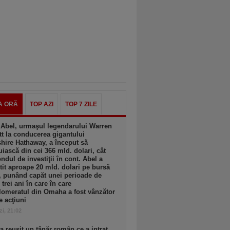
A ORĂ
TOP AZI
TOP 7 ZILE
 Abel, urmaşul legendarului Warren
tt la conducerea gigantului
hire Hathaway, a început să
uiască din cei 366 mld. dolari, cât
ondul de investiţii în cont. Abel a
tit aproape 20 mld. dolari pe bursă
, punând capăt unei perioade de
 trei ani în care în care
omeratul din Omaha a fost vânzător
e acţiuni
zi, 21:02
 reuşit un tânăr român ce a intrat