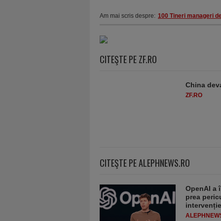
Am mai scris despre:
100 Tineri manageri de
CITEŞTE PE ZF.RO
China deva
ZF.RO
CITEŞTE PE ALEPHNEWS.RO
OpenAI a î
prea peric
intervenț
ALEPHNEW