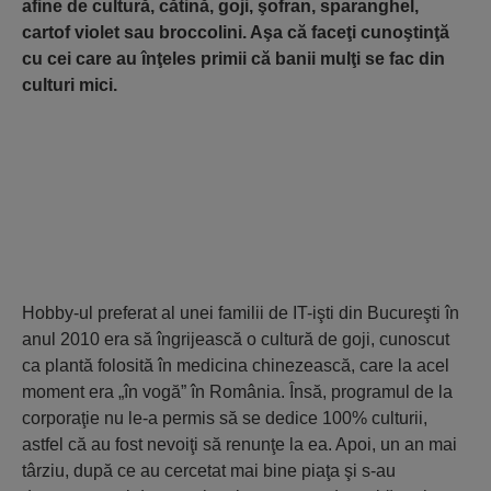
afine de cultură, cătină, goji, şofran, sparanghel,
cartof violet sau broccolini. Aşa că faceţi cunoştinţă
cu cei care au înţeles primii că banii mulţi se fac din
culturi mici.
Hobby-ul preferat al unei familii de IT-işti din Bucureşti în
anul 2010 era să îngrijească o cultură de goji, cunoscut
ca plantă folosită în medicina chinezească, care la acel
moment era „în vogă” în România. Însă, programul de la
corporaţie nu le-a permis să se dedice 100% culturii,
astfel că au fost nevoiţi să renunţe la ea. Apoi, un an mai
târziu, după ce au cercetat mai bine piaţa şi s-au