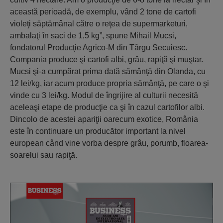
această perioadă, de exemplu, vând 2 tone de cartofi
violeţi săptămânal către o reţea de supermarketuri,
ambalaţi în saci de 1,5 kg”, spune Mihail Mucsi,
fondatorul Producţie Agrico-M din Târgu Secuiesc.
Compania produce şi cartofi albi, grâu, rapiţă şi muştar.
Mucsi şi-a cumpărat prima dată sămânţă din Olanda, cu
12 lei/kg, iar acum produce propria sămânţă, pe care o şi
vinde cu 3 lei/kg. Modul de îngrijire al culturii necesită
aceleaşi etape de producţie ca şi în cazul cartofilor albi.
Dincolo de acestei apariţii oarecum exotice, România
este în continuare un producător important la nivel
european când vine vorba despre grâu, porumb, floarea-
soarelui sau rapiţă.