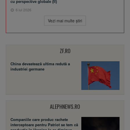
cu perspective globale (II)
6 iul 2026
Vezi mai multe ştiri
ZF.RO
China devastează ultima redută a
industriei germane
ALEPHNEWS.RO
Companiile care produc rachete
interceptoare pentru Patriot se tem că
producția în Ucraina le-ar diminua