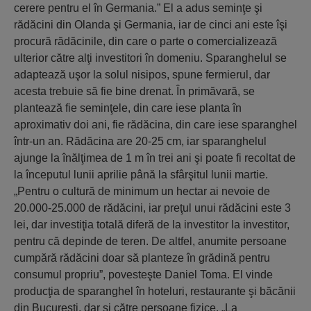
cerere pentru el în Germania.” El a adus seminţe şi
rădăcini din Olanda şi Germania, iar de cinci ani este îşi
procură rădăcinile, din care o parte o comercializează
ulterior către alţi investitori în domeniu. Sparanghelul se
adaptează uşor la solul nisipos, spune fermierul, dar
acesta trebuie să fie bine drenat. În primăvară, se
plantează fie seminţele, din care iese planta în
aproximativ doi ani, fie rădăcina, din care iese sparanghel
într-un an. Rădăcina are 20-25 cm, iar sparanghelul
ajunge la înălţimea de 1 m în trei ani şi poate fi recoltat de
la începutul lunii aprilie până la sfârşitul lunii martie.
„Pentru o cultură de minimum un hectar ai nevoie de
20.000-25.000 de rădăcini, iar preţul unui rădăcini este 3
lei, dar investiţia totală diferă de la investitor la investitor,
pentru că depinde de teren. De altfel, anumite persoane
cumpără rădăcini doar să planteze în grădină pentru
consumul propriu”, povesteşte Daniel Toma. El vinde
producţia de sparanghel în hoteluri, restaurante şi băcănii
din Bucureşti, dar şi către persoane fizice. „La