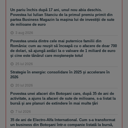
Un pariu închis după 17 ani, unul nou abia deschis.
Povestea lui Iulian Stanciu de la primul premiu primit din
partea Business Magazin la maşina lui de investiţii de sute
de milioane de euro
3 aug 2026
Povestea uneia dintre cele mai puternice familii din
România: cum au reuşit să înceapă cu o afacere de doar 700
de dolari, să ajungă astăzi la o valoare de 1 miliard de euro
şi cine este tânărul care moşteneşte totul
25 iul 2026
Strategie în energie: consolidare în 2025 şi accelerare în
2026
20 iul 2026
Povestea unei afaceri din Botoşani care, după 35 de ani de
activitate, a ajuns la afaceri de sute de milioane, s-a listat la
bursă şi are planuri de extindere în mai multe ţări
7 iul 2026
35 de ani de Electro-Alfa International. Cum s-a transformat
un business din Botoşani într-o companie listată la bursă,