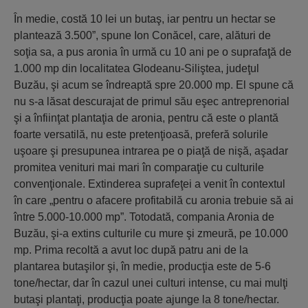
În medie, costă 10 lei un butaş, iar pentru un hectar se
plantează 3.500”, spune Ion Conăcel, care, alături de
soţia sa, a pus aronia în urmă cu 10 ani pe o suprafaţă de
1.000 mp din localitatea Glodeanu-Siliştea, judeţul
Buzău, şi acum se îndreaptă spre 20.000 mp. El spune că
nu s-a lăsat descurajat de primul său eşec antreprenorial
şi a înfiinţat plantaţia de aronia, pentru că este o plantă
foarte versatilă, nu este pretenţioasă, preferă solurile
uşoare şi presupunea intrarea pe o piaţă de nişă, aşadar
promitea venituri mai mari în comparaţie cu culturile
convenţionale. Extinderea suprafeţei a venit în contextul
în care „pentru o afacere profitabilă cu aronia trebuie să ai
între 5.000-10.000 mp”. Totodată, compania Aronia de
Buzău, şi-a extins culturile cu mure şi zmeură, pe 10.000
mp. Prima recoltă a avut loc după patru ani de la
plantarea butaşilor şi, în medie, producţia este de 5-6
tone/hectar, dar în cazul unei culturi intense, cu mai mulţi
butaşi plantaţi, producţia poate ajunge la 8 tone/hectar.