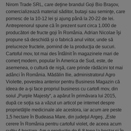
Nirom Trade SRL, care deţine brandul Goji Bio Braşov,
comercializează material săditor, butaşi sau seminţe, care
pornesc de la 10-12 lei şi ajung până la 20-22 de lei.
Antreprenorul spune că în prezent sunt circa 1.000 de
producători de fructe goji în România. Adrian Nicolae îşi
propune să deschidă şi o fabrică anul viitor, unde să
prelucreze fructele, pornind de la producţia de sucuri.
Cartoful mov, tot mai des întâlnit în magazinele mari de
comerţ modern, popular în America de Sud, este, de
asemenea, o cultură de nişă, care prinde rădăcini tot mai
adânci în România. Mădălin Ilie, administratorul Agro
Violette, povestea anterior pentru Business Magazin că
ideea de a-şi face propriul business cu cartofi mov, din
soiul „Purple Majesty“, a apărut în primăvara lui 2015,
după ce soţia sa a văzut un articol pe internet despre
proprietăţile medicinale ale acestora, iar acum are peste
1,5 hectare în Budeasa Mare, din judeţul Argeş. „Este
cerere în România pentru cartoful violet, de aceea acum
cultiv 4 hectare. Am o producţie de 6-8 tone la hectar şi în