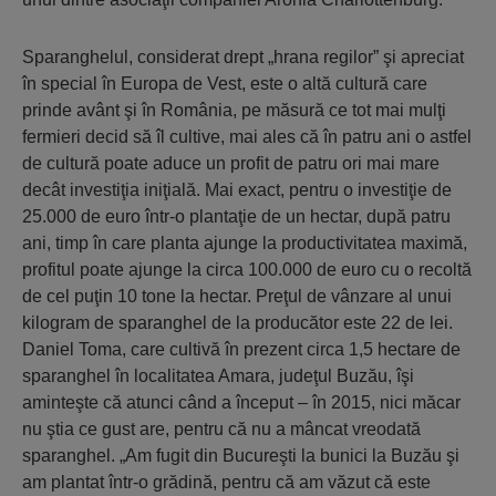
Sparanghelul, considerat drept „hrana regilor” şi apreciat
în special în Europa de Vest, este o altă cultură care
prinde avânt şi în România, pe măsură ce tot mai mulţi
fermieri decid să îl cultive, mai ales că în patru ani o astfel
de cultură poate aduce un profit de patru ori mai mare
decât investiţia iniţială. Mai exact, pentru o investiţie de
25.000 de euro într-o plantaţie de un hectar, după patru
ani, timp în care planta ajunge la productivitatea maximă,
profitul poate ajunge la circa 100.000 de euro cu o recoltă
de cel puţin 10 tone la hectar. Preţul de vânzare al unui
kilogram de sparanghel de la producător este 22 de lei.
Daniel Toma, care cultivă în prezent circa 1,5 hectare de
sparanghel în localitatea Amara, judeţul Buzău, îşi
aminteşte că atunci când a început – în 2015, nici măcar
nu ştia ce gust are, pentru că nu a mâncat vreodată
sparanghel. „Am fugit din Bucureşti la bunici la Buzău şi
am plantat într-o grădină, pentru că am văzut că este