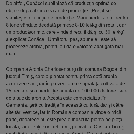
De altfel, Conăcel subliniază că producţia optimă se
obţine după al cincilea an de producţie. „Preţul se
stabileşte în funcţie de producţie. Marii producători, pentru
8 tone vândute deodată primesc 8-10 lei/kg din retail, dar
un producător mic, care vinde direct, îl dă şi cu 30 lei/kg”,
a explicat Conăcel. Următorul pas, spune el, este să
proceseze aronia, pentru a-i da o valoare adăugată mai
mare.
Compania Aronia Charlottenburg din comuna Bogda, din
judeţul Timiş, care a plantat pentru prima dată aronia
acum zece ani, iar în prezent are o suprafaţă cultivată de
15 hectare şi o producţie anuală de 100.000 de tone, face
deja suc de aronia. Acesta este comercializat în
Germania, ţară cu tradiţie în această cultură, dar şi către
alte ţări vestice, iar în România compania vinde o mică
parte, deoarece nu este prea cunoscută planta pe piaţa
locală, iar clienţii sunt reticenţi, potrivit lui Cristian Tircuş,
unul dintre asociaţii companiei Aronia Charlottenburg.