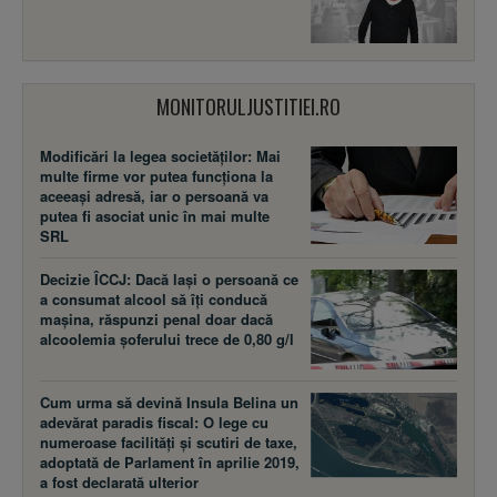
MONITORULJUSTITIEI.RO
Modificări la legea societăţilor: Mai
multe firme vor putea funcţiona la
aceeaşi adresă, iar o persoană va
putea fi asociat unic în mai multe
SRL
Decizie ÎCCJ: Dacă laşi o persoană ce
a consumat alcool să îţi conducă
maşina, răspunzi penal doar dacă
alcoolemia şoferului trece de 0,80 g/l
Cum urma să devină Insula Belina un
adevărat paradis fiscal: O lege cu
numeroase facilităţi şi scutiri de taxe,
adoptată de Parlament în aprilie 2019,
a fost declarată ulterior