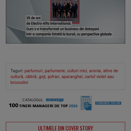
Taguri:
parfumuri
,
parfumerie
,
culturi mici
,
aronia
,
afine de
cultură
,
cătină
,
goji
,
şofran
,
sparanghel
,
cartof violet sau
broccolini
ULTIMELE DIN COVER STORY