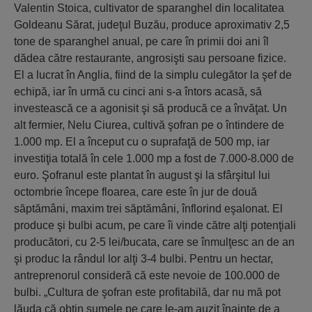
Valentin Stoica, cultivator de sparanghel din localitatea
Goldeanu Sărat, judeţul Buzău, produce aproximativ 2,5
tone de sparanghel anual, pe care în primii doi ani îl
dădea către restaurante, angrosişti sau persoane fizice.
El a lucrat în Anglia, fiind de la simplu culegător la şef de
echipă, iar în urmă cu cinci ani s-a întors acasă, să
investească ce a agonisit şi să producă ce a învăţat. Un
alt fermier, Nelu Ciurea, cultivă şofran pe o întindere de
1.000 mp. El a început cu o suprafaţă de 500 mp, iar
investiţia totală în cele 1.000 mp a fost de 7.000-8.000 de
euro. Şofranul este plantat în august şi la sfârşitul lui
octombrie începe floarea, care este în jur de două
săptămâni, maxim trei săptămâni, înflorind eşalonat. El
produce şi bulbi acum, pe care îi vinde către alţi potenţiali
producători, cu 2-5 lei/bucata, care se înmulţesc an de an
şi produc la rândul lor alţi 3-4 bulbi. Pentru un hectar,
antreprenorul consideră că este nevoie de 100.000 de
bulbi. „Cultura de şofran este profitabilă, dar nu mă pot
lăuda că obţin sumele pe care le-am auzit înainte de a