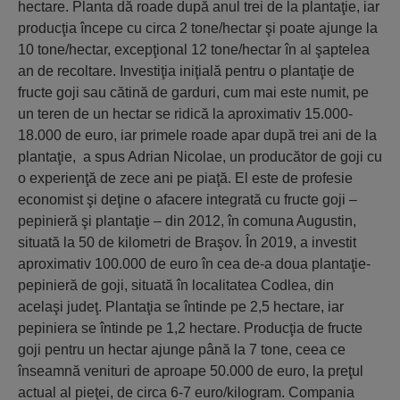
hectare. Planta dă roade după anul trei de la plantaţie, iar
producţia începe cu circa 2 tone/hectar şi poate ajunge la
10 tone/hectar, excepţional 12 tone/hectar în al şaptelea
an de recoltare. Investiţia iniţială pentru o plantaţie de
fructe goji sau cătină de garduri, cum mai este numit, pe
un teren de un hectar se ridică la aproximativ 15.000-
18.000 de euro, iar primele roade apar după trei ani de la
plantaţie, a spus Adrian Nicolae, un producător de goji cu
o experienţă de zece ani pe piaţă. El este de profesie
economist şi deţine o afacere integrată cu fructe goji –
pepinieră şi plantaţie – din 2012, în comuna Augustin,
situată la 50 de kilometri de Braşov. În 2019, a investit
aproximativ 100.000 de euro în cea de-a doua plantaţie-
pepinieră de goji, situată în localitatea Codlea, din
acelaşi judeţ. Plantaţia se întinde pe 2,5 hectare, iar
pepiniera se întinde pe 1,2 hectare. Producţia de fructe
goji pentru un hectar ajunge până la 7 tone, ceea ce
înseamnă venituri de aproape 50.000 de euro, la preţul
actual al pieţei, de circa 6-7 euro/kilogram. Compania