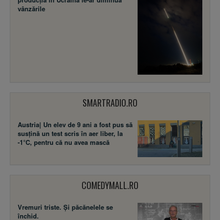
vânzările
SMARTRADIO.RO
Austria| Un elev de 9 ani a fost pus să
susţină un test scris în aer liber, la
-1°C, pentru că nu avea mască
COMEDYMALL.RO
Vremuri triste. Şi păcănelele se
închid.