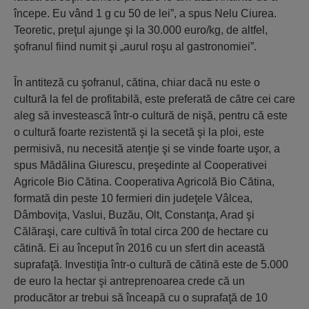
începe. Eu vând 1 g cu 50 de lei”, a spus Nelu Ciurea.
Teoretic, preţul ajunge şi la 30.000 euro/kg, de altfel,
şofranul fiind numit şi „aurul roşu al gastronomiei”.
În antiteză cu şofranul, cătina, chiar dacă nu este o
cultură la fel de profitabilă, este preferată de către cei care
aleg să investească într-o cultură de nişă, pentru că este
o cultură foarte rezistentă şi la secetă şi la ploi, este
permisivă, nu necesită atenţie şi se vinde foarte uşor, a
spus Mădălina Giurescu, preşedinte al Cooperativei
Agricole Bio Cătina. Cooperativa Agricolă Bio Cătina,
formată din peste 10 fermieri din judeţele Vâlcea,
Dâmboviţa, Vaslui, Buzău, Olt, Constanţa, Arad şi
Călăraşi, care cultivă în total circa 200 de hectare cu
cătină. Ei au început în 2016 cu un sfert din această
suprafaţă. Investiţia într-o cultură de cătină este de 5.000
de euro la hectar şi antreprenoarea crede că un
producător ar trebui să înceapă cu o suprafaţă de 10