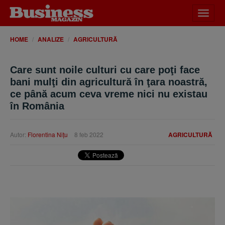
Desch
meniu
HOME
ANALIZE
AGRICULTURĂ
Care sunt noile culturi cu care poţi face
bani mulţi din agricultură în ţara noastră,
ce până acum ceva vreme nici nu existau
în România
Autor:
Florentina Niţu
8 feb 2022
AGRICULTURĂ