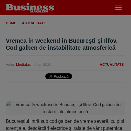
Desch
meniu
HOME
ACTUALITATE
Vremea în weekend în Bucureşti şi Ilfov.
Cod galben de instabilitate atmosferică
Autor:
Mediafax
6 iun 2026
ACTUALITATE
Bucureştiul intră sub cod galben de vreme severă, cu ploi
torenţiale, descărcări electrice şi rafale de vânt puternice,