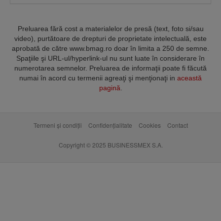
Preluarea fără cost a materialelor de presă (text, foto si/sau
video), purtătoare de drepturi de proprietate intelectuală, este
aprobată de către www.bmag.ro doar în limita a 250 de semne.
Spaţiile şi URL-ul/hyperlink-ul nu sunt luate în considerare în
numerotarea semnelor. Preluarea de informaţii poate fi făcută
numai în acord cu termenii agreaţi şi menţionaţi in
această
pagină
.
Termeni și condiții
Confidențialitate
Cookies
Contact
Copyright © 2025 BUSINESSMEX S.A.