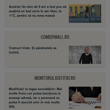
Austria| Un elev de 9 ani a fost pus să
susţină un test scris în aer liber, la
-1°C, pentru că nu avea mască
COMEDYMALL.RO
Vremuri triste. Şi păcănelele se
închid.
MONITORULJUSTITIEI.RO
Modificări la legea societăţilor: Mai
multe firme vor putea funcţiona la
aceeaşi adresă, iar o persoană va
putea fi asociat unic în mai multe
SRL