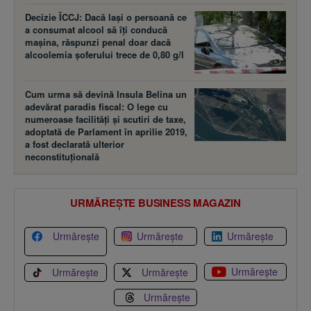
Decizie ÎCCJ: Dacă laşi o persoană ce
a consumat alcool să îţi conducă
maşina, răspunzi penal doar dacă
alcoolemia şoferului trece de 0,80 g/l
Cum urma să devină Insula Belina un
adevărat paradis fiscal: O lege cu
numeroase facilităţi şi scutiri de taxe,
adoptată de Parlament în aprilie 2019,
a fost declarată ulterior
neconstituţională
URMĂREȘTE BUSINESS MAGAZIN
Urmărește
Urmărește
Urmărește
Urmărește
Urmărește
Urmărește
Urmărește