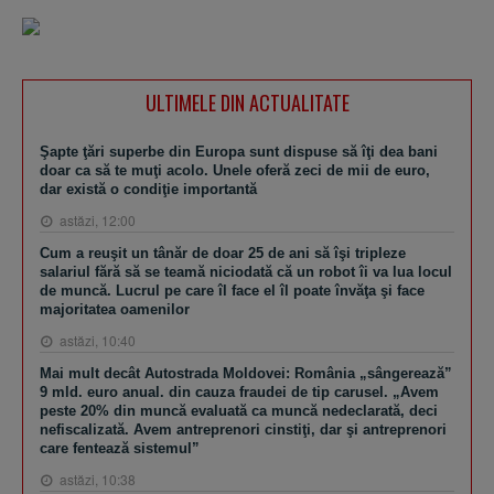
ULTIMELE DIN ACTUALITATE
Şapte ţări superbe din Europa sunt dispuse să îţi dea bani
doar ca să te muţi acolo. Unele oferă zeci de mii de euro,
dar există o condiţie importantă
astăzi, 12:00
Cum a reuşit un tânăr de doar 25 de ani să îşi tripleze
salariul fără să se teamă niciodată că un robot îi va lua locul
de muncă. Lucrul pe care îl face el îl poate învăţa şi face
majoritatea oamenilor
astăzi, 10:40
Mai mult decât Autostrada Moldovei: România „sângerează”
9 mld. euro anual. din cauza fraudei de tip carusel. „Avem
peste 20% din muncă evaluată ca muncă nedeclarată, deci
nefiscalizată. Avem antreprenori cinstiţi, dar şi antreprenori
care fentează sistemul”
astăzi, 10:38