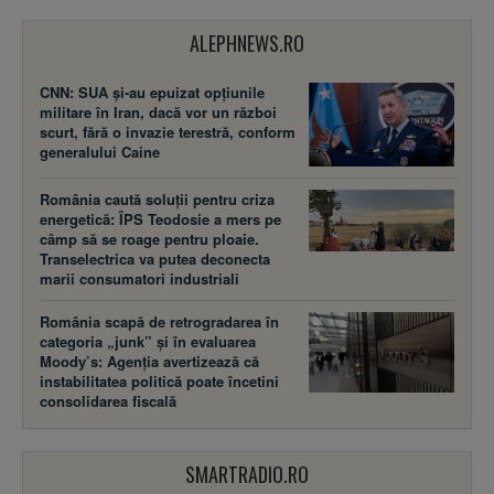
ALEPHNEWS.RO
CNN: SUA şi-au epuizat opțiunile
militare în Iran, dacă vor un război
scurt, fără o invazie terestră, conform
generalului Caine
România caută soluții pentru criza
energetică: ÎPS Teodosie a mers pe
câmp să se roage pentru ploaie.
Transelectrica va putea deconecta
marii consumatori industriali
România scapă de retrogradarea în
categoria „junk” și în evaluarea
Moody’s: Agenția avertizează că
instabilitatea politică poate încetini
consolidarea fiscală
SMARTRADIO.RO