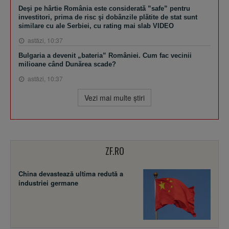
Deşi pe hârtie România este considerată ”safe” pentru
investitori, prima de risc şi dobânzile plătite de stat sunt
similare cu ale Serbiei, cu rating mai slab VIDEO
astăzi, 10:37
Bulgaria a devenit „bateria” României. Cum fac vecinii
milioane când Dunărea scade?
astăzi, 10:37
Vezi mai multe ştiri
ZF.RO
China devastează ultima redută a
industriei germane