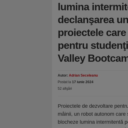
lumina intermit
declanşarea uno
proiectele care
pentru studenţi
Valley Bootca
Autor:
Adrian Seceleanu
Postat la
17 iunie 2024
52 afişări
Proiectele de dezvoltare pentru
mâinii, un robot autonom care s
blocheze lumina intermitentă p