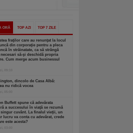
A ORĂ
TOP AZI
TOP 7 ZILE
tea fraţilor care au renunţat la locul
ncă din corporaţie pentru a pleca
ncă în străinatate, ca să strângă
 necesari să-şi deschidă propria
ere. Cum merge acum businessul
zi, 09:10
ington, dincolo de Casa Albă:
ea nu ridică vocea
zi, 05:00
n Buffett spune că adevărata
ă a succesului în viaţă se rezumă
 singur cuvânt. La finalul vieţii, un
r lucru va conta cu adevărat, crede
are este acesta?
zi, 03:00