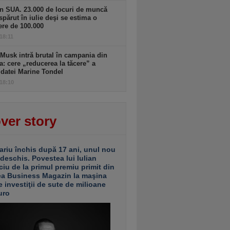
n SUA. 23.000 de locuri de muncă
spărut în iulie deşi se estima o
ere de 100.000
 18:11
Musk intră brutal în campania din
a: cere „reducerea la tăcere” a
datei Marine Tondel
 18:10
ver story
ariu închis după 17 ani, unul nou
 deschis. Povestea lui Iulian
ciu de la primul premiu primit din
ea Business Magazin la maşina
e investiţii de sute de milioane
uro