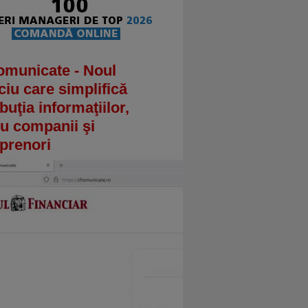
omunicate - Noul
ciu care simplifică
ibuţia informaţiilor,
u companii şi
prenori