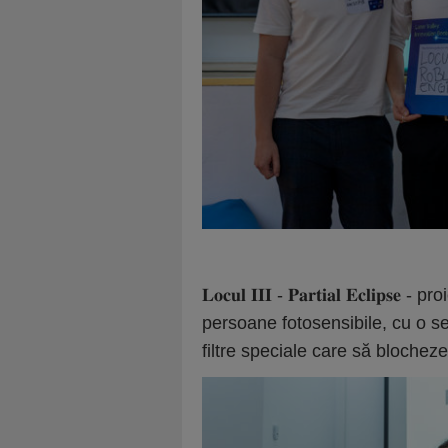
𝐋𝐨𝐜𝐮𝐥 𝐈𝐈𝐈 - 𝐏𝐚𝐫𝐭𝐢𝐚𝐥 𝐄𝐜𝐥
persoane fotosensibile, cu o ser
filtre speciale care să blochez