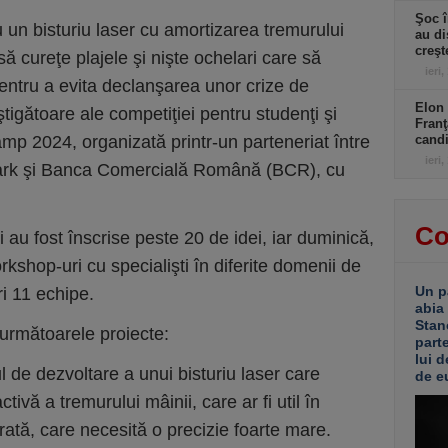
Şoc î
 un bisturiu laser cu amortizarea tremurului
au di
creşt
ă cureţe plajele şi nişte ochelari care să
ieri,
entru a evita declanşarea unor crize de
Elon 
tigătoare ale competiţiei pentru studenţi şi
Franţ
mp 2024, organizată printr-un parteneriat între
candi
ieri,
ark şi Banca Comercială Română (BCR), cu
Co
 au fost înscrise peste 20 de idei, iar duminică,
kshop-uri cu specialişti în diferite domenii de
Un p
ri 11 echipe.
abia
Stan
 următoarele proiecte:
part
lui d
l de dezvoltare a unui bisturiu laser care
de e
ivă a tremurului mâinii, care ar fi util în
ată, care necesită o precizie foarte mare.