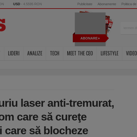
RON
USD
- 4.5595 RON
Publicitate
Abonamente
Politica de
ABONARE
Y
LIDERI
ANALIZE
TECH
MEET THE CEO
LIFESTYLE
VIDEO
riu laser anti-tremurat,
om care să cureţe
ri care să blocheze