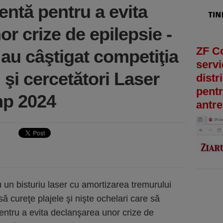
entă pentru a evita
r crize de epilepsie -
ZF C
 au câştigat competiţia
servi
 şi cercetători Laser
distr
pentr
mp 2024
antre
 un bisturiu laser cu amortizarea tremurului
ă cureţe plajele şi nişte ochelari care să
entru a evita declanşarea unor crize de