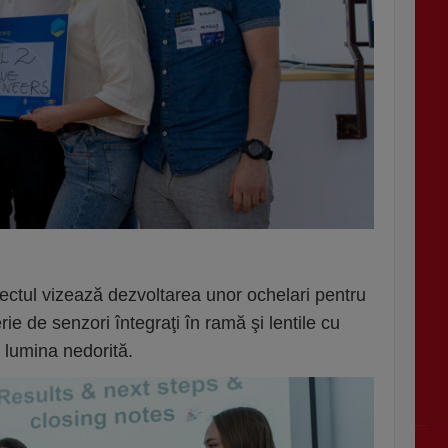
𝐢𝐩𝐬𝐞 - proiectul vizează dezvoltarea unor ochelari pentru
ie de senzori întegraţi în ramă şi lentile cu
e lumina nedorită.