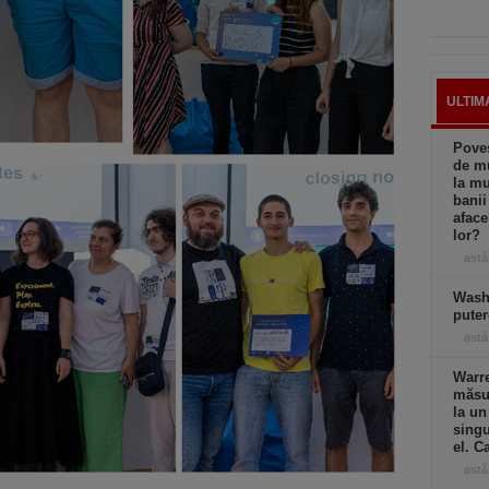
ULTIM
Poves
de mu
la mu
banii
afac
lor?
astă
Wash
puter
astă
Warre
măsur
la un
singu
el. C
astă