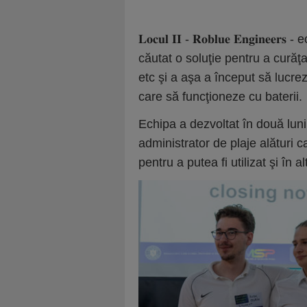
𝐋𝐨𝐜𝐮𝐥 𝐈𝐈 - 𝐑𝐨𝐛𝐥𝐮𝐞 𝐄𝐧𝐠𝐢
căutat o soluţie pentru a curăţa
etc şi a aşa a început să lucr
care să funcţioneze cu baterii.
Echipa a dezvoltat în două luni 
administrator de plaje alături c
pentru a putea fi utilizat şi în 