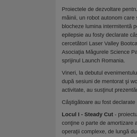
Proiectele de dezvoltare pentru
mâinii, un robot autonom care s
blocheze lumina intermitentă p
epilepsie au fosty declarate câş
cercetători Laser Valley Bootca
Asociaţia Măgurele Science P
sprijinul Launch Romania.
Vineri, la debutul evenimentului
după sesiuni de mentorat şi wor
activitate, au susţinut prezentă
Câştigătoare au fost declarate
Locul I - Steady Cut
- proiectu
conţine o parte de amortizare act
operaţii complexe, de lungă dur