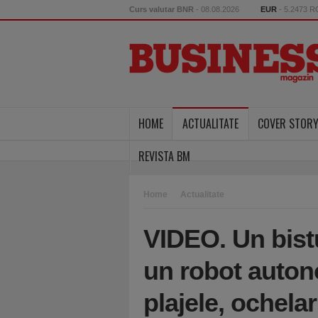
Curs valutar BNR
- 08.08.2026
EUR
- 5.2473 
HOME
ACTUALITATE
COVER STOR
REVISTA BM
Home
Actualitate
VIDEO. Un bistu
un robot auton
plajele, ochela