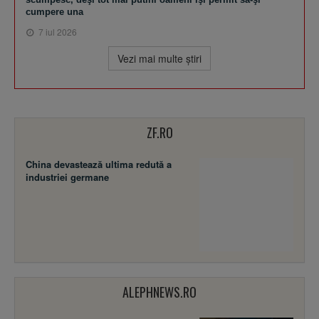
cumpere una
7 iul 2026
Vezi mai multe ştiri
ZF.RO
China devastează ultima redută a
industriei germane
ALEPHNEWS.RO