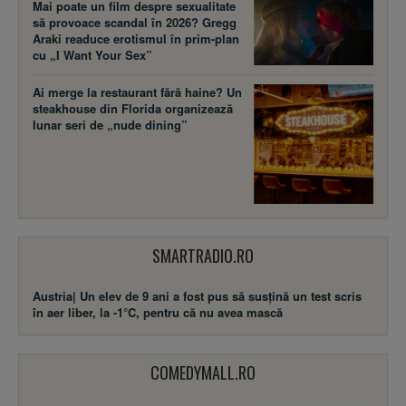
Mai poate un film despre sexualitate
să provoace scandal în 2026? Gregg
Araki readuce erotismul în prim-plan
cu „I Want Your Sex”
Ai merge la restaurant fără haine? Un
steakhouse din Florida organizează
lunar seri de „nude dining”
SMARTRADIO.RO
Austria| Un elev de 9 ani a fost pus să susţină un test scris
în aer liber, la -1°C, pentru că nu avea mască
COMEDYMALL.RO