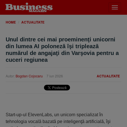
Desch
meniu
HOME
ACTUALITATE
Unul dintre cei mai proeminenţi unicorni
din lumea AI poloneză îşi triplează
numărul de angajaţi din Varşovia pentru a
cuceri regiunea
Autor:
Bogdan Cojocaru
7 iun 2026
ACTUALITATE
Start-up-ul ElevenLabs, un unicorn specializat în
tehnologia vocală bazată pe inteligenţă artificială, îşi