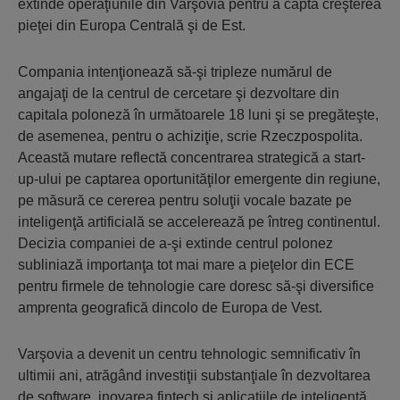
extinde operaţiunile din Varşovia pentru a capta creşterea
pieţei din Europa Centrală şi de Est.
Compania intenţionează să-şi tripleze numărul de
angajaţi de la centrul de cercetare şi dezvoltare din
capitala poloneză în următoarele 18 luni şi se pregăteşte,
de asemenea, pentru o achiziţie, scrie Rzeczpospolita.
Această mutare reflectă concentrarea strategică a start-
up-ului pe captarea oportunităţilor emergente din regiune,
pe măsură ce cererea pentru soluţii vocale bazate pe
inteligenţă artificială se accelerează pe întreg continentul.
Decizia companiei de a-şi extinde centrul polonez
subliniază importanţa tot mai mare a pieţelor din ECE
pentru firmele de tehnologie care doresc să-şi diversifice
amprenta geografică dincolo de Europa de Vest.
Varşovia a devenit un centru tehnologic semnificativ în
ultimii ani, atrăgând investiţii substanţiale în dezvoltarea
de software, inovarea fintech şi aplicaţiile de inteligenţă