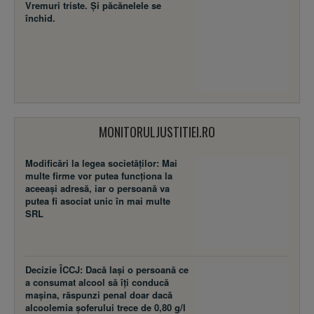
Vremuri triste. Şi păcănelele se
închid.
MONITORULJUSTITIEI.RO
Modificări la legea societăţilor: Mai
multe firme vor putea funcţiona la
aceeaşi adresă, iar o persoană va
putea fi asociat unic în mai multe
SRL
Decizie ÎCCJ: Dacă laşi o persoană ce
a consumat alcool să îţi conducă
maşina, răspunzi penal doar dacă
alcoolemia şoferului trece de 0,80 g/l