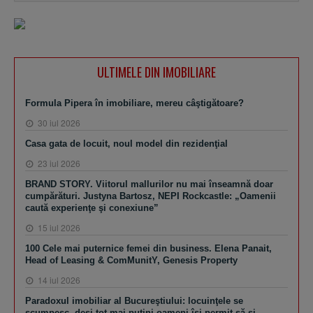
ULTIMELE DIN IMOBILIARE
Formula Pipera în imobiliare, mereu câştigătoare?
30 iul 2026
Casa gata de locuit, noul model din rezidenţial
23 iul 2026
BRAND STORY. Viitorul mallurilor nu mai înseamnă doar
cumpărături. Justyna Bartosz, NEPI Rockcastle: „Oamenii
caută experienţe şi conexiune”
15 iul 2026
100 Cele mai puternice femei din business. Elena Panait,
Head of Leasing & ComMunitY, Genesis Property
14 iul 2026
Paradoxul imobiliar al Bucureştiului: locuinţele se
scumpesc, deşi tot mai putini oameni îşi permit să-şi