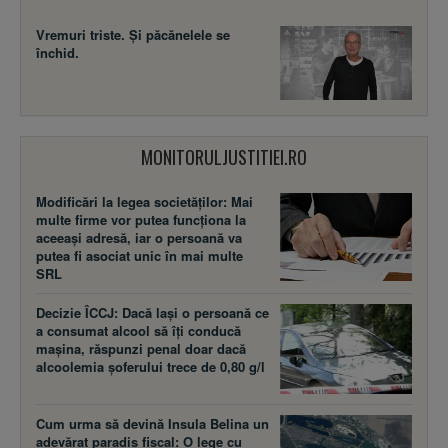
Vremuri triste. Şi păcănelele se
închid.
MONITORULJUSTITIEI.RO
Modificări la legea societăţilor: Mai
multe firme vor putea funcţiona la
aceeaşi adresă, iar o persoană va
putea fi asociat unic în mai multe
SRL
Decizie ÎCCJ: Dacă laşi o persoană ce
a consumat alcool să îţi conducă
maşina, răspunzi penal doar dacă
alcoolemia şoferului trece de 0,80 g/l
Cum urma să devină Insula Belina un
adevărat paradis fiscal: O lege cu