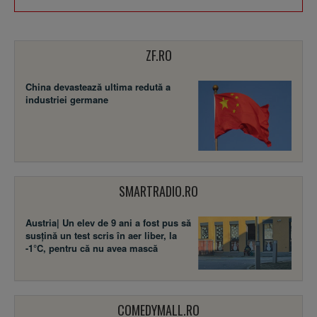
ZF.RO
China devastează ultima redută a
industriei germane
SMARTRADIO.RO
Austria| Un elev de 9 ani a fost pus să
susţină un test scris în aer liber, la
-1°C, pentru că nu avea mască
COMEDYMALL.RO