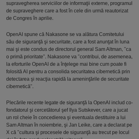
supravegherea serviciilor de informaţii externe, programul
de supraveghere care a fost în cele din urmă reautorizat
de Congres în aprilie.
OpenAI spune că Nakasone se va alătura Comitetului
său de siguranţă şi securitate, care a fost anunţat în luna
mai şi este condus de directorul general Sam Altman, "ca
o primă prioritate". Nakasone va "contribui, de asemenea,
la eforturile OpenAI de a înţelege mai bine cum poate fi
folosită AI pentru a consolida securitatea cibernetică prin
detectarea şi reacţia rapidă la ameninţările de securitate
cibernetică".
Plecările recente legate de siguranţă la OpenAI includ co-
fondatorul şi cercetătorul şef Ilya Sutskever, care a jucat
un rol cheie în concedierea şi eventuala destituire a lui
Sam Altman în noiembrie, şi Jan Leike, care a declarat pe
X că "cultura şi procesele de siguranţă au trecut pe locul