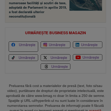
numeroase facilităţi şi scutiri de taxe,
adoptată de Parlament în aprilie 2019,
a fost declarată ulterior
neconstituţională
URMĂREȘTE BUSINESS MAGAZIN
Urmărește
Urmărește
Urmărește
Urmărește
Urmărește
Urmărește
Urmărește
Preluarea fără cost a materialelor de presă (text, foto si/sau
video), purtătoare de drepturi de proprietate intelectuală, este
aprobată de către www.bmag.ro doar în limita a 250 de semne.
Spaţiile şi URL-ul/hyperlink-ul nu sunt luate în considerare în
numerotarea semnelor. Preluarea de informaţii poate fi făcută
numai în acord cu termenii agreaţi şi menţionaţi in
această