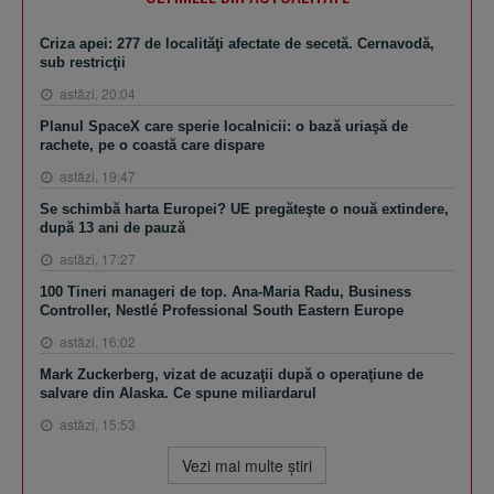
Criza apei: 277 de localităţi afectate de secetă. Cernavodă,
sub restricţii
astăzi, 20:04
Planul SpaceX care sperie localnicii: o bază uriaşă de
rachete, pe o coastă care dispare
astăzi, 19:47
Se schimbă harta Europei? UE pregăteşte o nouă extindere,
după 13 ani de pauză
astăzi, 17:27
100 Tineri manageri de top. Ana-Maria Radu, Business
Controller, Nestlé Professional South Eastern Europe
astăzi, 16:02
Mark Zuckerberg, vizat de acuzaţii după o operaţiune de
salvare din Alaska. Ce spune miliardarul
astăzi, 15:53
Vezi mai multe ştiri