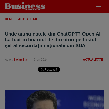
Desch
meniu
HOME
ACTUALITATE
Unde ajung datele din ChatGPT? Open AI
l-a luat în boardul de directori pe fostul
şef al securităţii naţionale din SUA
Autor:
Ştefan Stan
19 iun 2024
ACTUALITATE