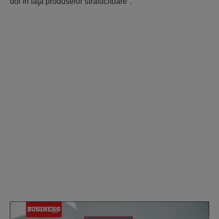
doi în faţa produselor strălucitoare".