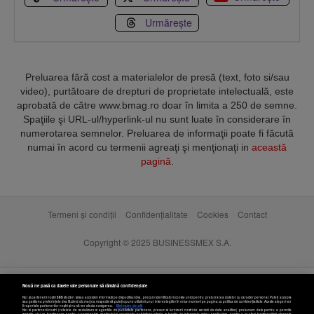
Urmărește
Preluarea fără cost a materialelor de presă (text, foto si/sau
video), purtătoare de drepturi de proprietate intelectuală, este
aprobată de către www.bmag.ro doar în limita a 250 de semne.
Spaţiile şi URL-ul/hyperlink-ul nu sunt luate în considerare în
numerotarea semnelor. Preluarea de informaţii poate fi făcută
numai în acord cu termenii agreaţi şi menţionaţi in
această
pagină
.
Termeni și condiții
Confidențialitate
Cookies
Contact
Copyright © 2025 BUSINESSMEX S.A.
Nouă ne pasă ca datele tale personale să rămână confidențiale
Noi și partenerii noștri
589
stocăm și/sau accesăm informații pe dispozitivul dvs., precum identificatorii cookie unici pentru prelucrarea datelor cu caracter personal. Puteți accepta
sau gestiona preferințele dvs. făcând clic mai jos, respectiv vă puteți opune utilizării unui interes legitim în orice moment pe pagina cu politica de confidențialitate. Aceste alegeri vor
fi raportate partenerilor noștri și nu vă vor afecta navigarea.
Mai multe detalii
Noi si partenerii nostri (retelele de socializare si agentiile de publicitate partenere, precum si furnizorii nostri de servicii de date analitice) prelucram date pentru a permite
website-ului sa functioneze, pentru a personaliza continutul si anunturile publicitare afisate in functie de interesele si/sau profilul dvs., pentru a va oferi functionalitati aferente