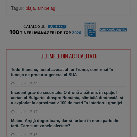
Taguri:
plajă
,
arhipelag
,
ULTIMELE DIN ACTUALITATE
Todd Blanche, fostul avocat al lui Trump, confirmat în
funcţia de procuror general al SUA
astăzi, 17:20
Incident grav de securitate: O dronă a pătruns în spaţiul
aerian al Bulgariei dinspre România, sâmbătă dimineaţă, şi
a explodat la aproximativ 100 de metri în interiorul graniţei
astăzi, 17:17
Meteo: Arşiţă dogoritoare, dar şi furtuni în mare parte din
ţară. Care sunt zonele afectate?
astăzi, 17:16