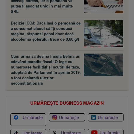
aceeaşi adresă, iar o persoană va
putea fi asociat unic în mai multe
SRL
Decizie ÎCCJ: Dacă laşi o persoană ce
a consumat alcool să îţi conducă
maşina, răspunzi penal doar dacă
alcoolemia şoferului trece de 0,80 g/l
Cum urma să devină Insula Belina un
adevărat paradis fiscal: O lege cu
numeroase facilităţi şi scutiri de taxe,
adoptată de Parlament în aprilie 2019,
a fost declarată ulterior
neconstituţională
URMĂREȘTE BUSINESS MAGAZIN
Urmărește
Urmărește
Urmărește
Urmărește
Urmărește
Urmărește