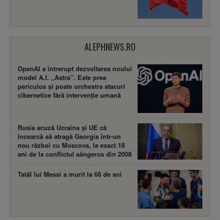
ALEPHNEWS.RO
OpenAI a întrerupt dezvoltarea noului
model A.I. „Astra”. Este prea
periculos și poate orchestra atacuri
cibernetice fără intervenție umană
Rusia acuză Ucraina şi UE că
încearcă să atragă Georgia într-un
nou război cu Moscova, la exact 18
ani de la conflictul sângeros din 2008
Tatăl lui Messi a murit la 68 de ani