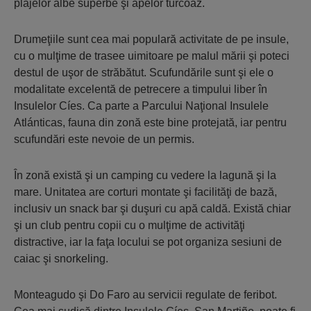
plajelor albe superbe şi apelor turcoaz.
Drumeţiile sunt cea mai populară activitate de pe insule,
cu o mulţime de trasee uimitoare pe malul mării şi poteci
destul de uşor de străbătut. Scufundările sunt şi ele o
modalitate excelentă de petrecere a timpului liber în
Insulelor Cíes. Ca parte a Parcului Naţional Insulele
Atlánticas, fauna din zonă este bine protejată, iar pentru
scufundări este nevoie de un permis.
În zonă există şi un camping cu vedere la lagună şi la
mare. Unitatea are corturi montate şi facilităţi de bază,
inclusiv un snack bar şi duşuri cu apă caldă. Există chiar
şi un club pentru copii cu o mulţime de activităţi
distractive, iar la faţa locului se pot organiza sesiuni de
caiac şi snorkeling.
Monteagudo şi Do Faro au servicii regulate de feribot.