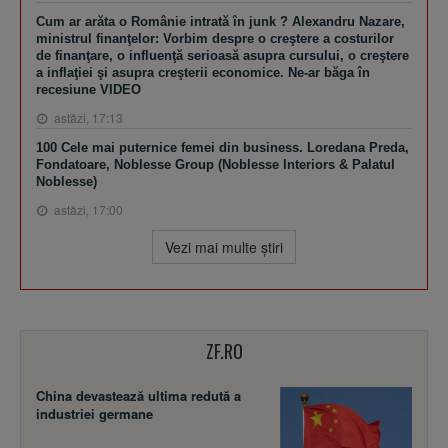
Cum ar arăta o Românie intrată în junk ? Alexandru Nazare,
ministrul finanţelor: Vorbim despre o creştere a costurilor
de finanţare, o influenţă serioasă asupra cursului, o creştere
a inflaţiei şi asupra creşterii economice. Ne-ar băga în
recesiune VIDEO
astăzi, 17:13
100 Cele mai puternice femei din business. Loredana Preda,
Fondatoare, Noblesse Group (Noblesse Interiors & Palatul
Noblesse)
astăzi, 17:00
Vezi mai multe ştiri
ZF.RO
China devastează ultima redută a
industriei germane