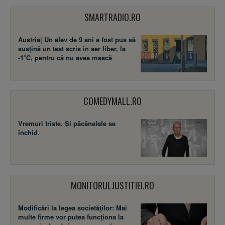
SMARTRADIO.RO
Austria| Un elev de 9 ani a fost pus să
susţină un test scris în aer liber, la
-1°C, pentru că nu avea mască
COMEDYMALL.RO
Vremuri triste. Şi păcănelele se
închid.
MONITORULJUSTITIEI.RO
Modificări la legea societăţilor: Mai
multe firme vor putea funcţiona la