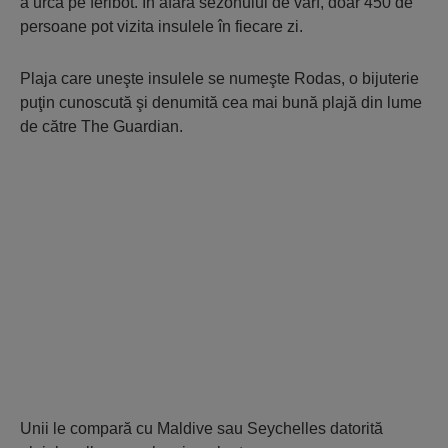
a urca pe feribot. În afara sezonului de vârf, doar 450 de
persoane pot vizita insulele în fiecare zi.
Plaja care uneşte insulele se numeşte Rodas, o bijuterie
puţin cunoscută şi denumită cea mai bună plajă din lume
de către The Guardian.
Unii le compară cu Maldive sau Seychelles datorită