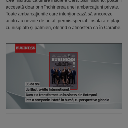
Cea mai sudică dintre Insulele Cíes, San Martiño, poate fi
accesată doar prin închirierea unei ambarcaţiuni private.
Toate ambarcaţiunile care intenţionează să ancoreze
acolo au nevoie de un alt permis special. Insula are plaje
cu nisip alb şi palmieri, oferind o atmosferă ca în Caraibe.