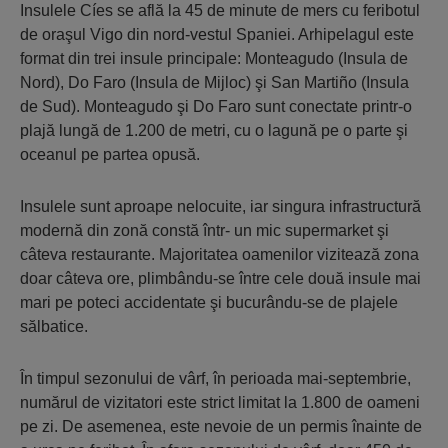
Insulele Cíes se află la 45 de minute de mers cu feribotul
de oraşul Vigo din nord-vestul Spaniei. Arhipelagul este
format din trei insule principale: Monteagudo (Insula de
Nord), Do Faro (Insula de Mijloc) şi San Martiño (Insula
de Sud). Monteagudo şi Do Faro sunt conectate printr-o
plajă lungă de 1.200 de metri, cu o lagună pe o parte şi
oceanul pe partea opusă.
Insulele sunt aproape nelocuite, iar singura infrastructură
modernă din zonă constă într- un mic supermarket şi
câteva restaurante. Majoritatea oamenilor vizitează zona
doar câteva ore, plimbându-se între cele două insule mai
mari pe poteci accidentate şi bucurându-se de plajele
sălbatice.
În timpul sezonului de vârf, în perioada mai-septembrie,
numărul de vizitatori este strict limitat la 1.800 de oameni
pe zi. De asemenea, este nevoie de un permis înainte de