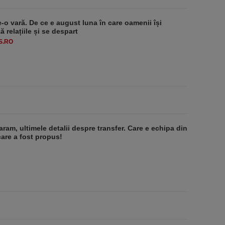
e-o vară. De ce e august luna în care oamenii își
 relațiile și se despart
S.RO
aram, ultimele detalii despre transfer. Care e echipa din
care a fost propus!