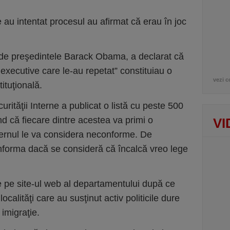
 au intentat procesul au afirmat că erau în joc
t de preşedintele Barack Obama, a declarat că
 executive care le-au repetat” constituiau o
vezi c
ituţională.
rităţii Interne a publicat o listă cu peste 500
ând că fiecare dintre acestea va primi o
VI
uvernul le va considera neconforme. De
nforma dacă se consideră că încalcă vreo lege
 de pe site-ul web al departamentului după ce
localităţi care au susţinut activ politicile dure
 imigraţie.