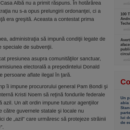
a Casa Albă nu a primit răspuns. În hotărârea
astă
raţia nu s-a opus prelungirii ordonanţei, ci a
100 T
ţă era greşită. Aceasta a contestat prima
Andro
Tech
astă
ea, administraţia să impună condiţii legate de
Avert
aface
 speciale de subvenţii.
publi
circ
cat presiunea asupra comunităţilor sanctuar,
astă
misiunea electorală a preşedintelui Donald
persoane aflate ilegal în ţară.
Co
mp îi impune procurorului general Pam Bondi şi
internă Kristi Noem să reţină fondurile federale
Un p
ră azil. Un alt ordin impune tuturor agenţiilor
abia
Stan
e către guvernele statale şi locale nu
part
lui d
ci de „azil” care urmăresc să protejeze străinii
de e
”.