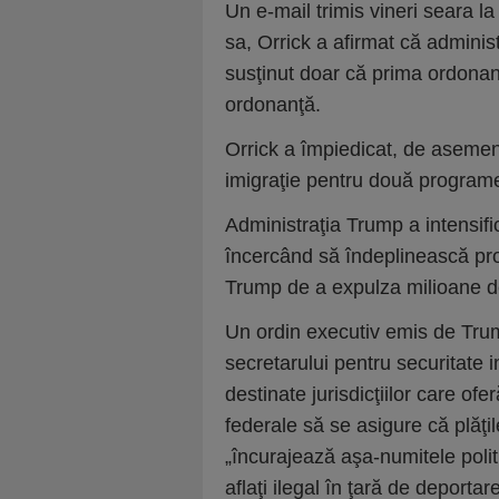
Un e-mail trimis vineri seara l
sa, Orrick a afirmat că administ
susţinut doar că prima ordonan
ordonanţă.
Orrick a împiedicat, de asemen
imigraţie pentru două programe
Administraţia Trump a intensifi
încercând să îndeplinească pro
Trump de a expulza milioane de 
Un ordin executiv emis de Tru
secretarului pentru securitate 
destinate jurisdicţiilor care ofe
federale să se asigure că plăţil
„încurajează aşa-numitele politi
aflaţi ilegal în ţară de deportare