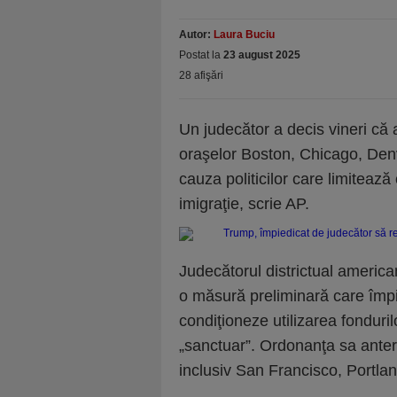
Autor:
Laura Buciu
Postat la
23 august 2025
28 afişări
Un judecător a decis vineri că
oraşelor Boston, Chicago, Denv
cauza politicilor care limitează
imigraţie, scrie AP.
Judecătorul districtual america
o măsură preliminară care împi
condiţioneze utilizarea fonduril
„sanctuar”. Ordonanţa sa anteri
inclusiv San Francisco, Portlan