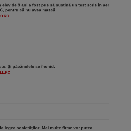
 elev de 9 ani a fost pus să susţină un test scris în aer
-1°C, pentru că nu avea mască
O.RO
ste. Şi păcănelele se închid.
LL.RO
 la legea societăţilor: Mai multe firme vor putea