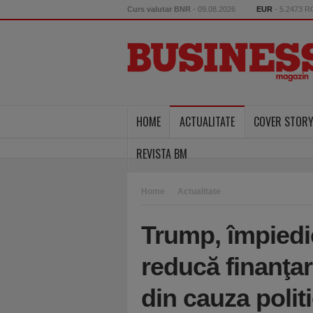
Curs valutar BNR
- 09.08.2026
EUR
- 5.2473 
HOME
ACTUALITATE
COVER STOR
REVISTA BM
Home
Actualitate
Trump, împiedi
reducă finanţa
din cauza politi