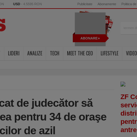
RON
USD
- 4.5595 RON
Publicitate
Abonamente
Politica de
ABONARE
Y
LIDERI
ANALIZE
TECH
MEET THE CEO
LIFESTYLE
VIDEO
ZF C
cat de judecător să
servi
distr
rea pentru 34 de oraşe
pentr
cilor de azil
antre