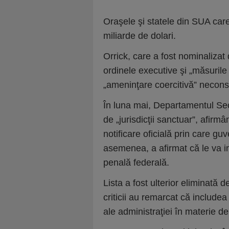
Oraşele şi statele din SUA care
miliarde de dolari.
Orrick, care a fost nominaliza
ordinele executive şi „măsurile
„ameninţare coercitivă” neconst
În luna mai, Departamentul Secu
de „jurisdicţii sanctuar”, afirm
notificare oficială prin care g
asemenea, a afirmat că le va i
penală federală.
Lista a fost ulterior eliminată
criticii au remarcat că includea 
ale administraţiei în materie de