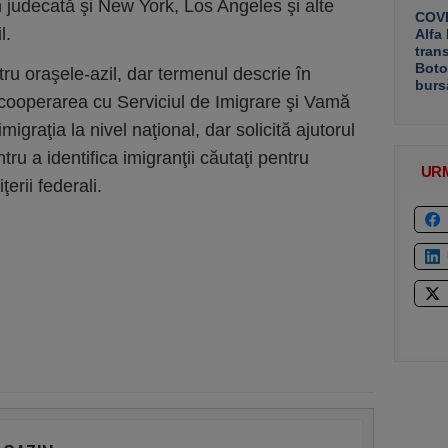
n judecată şi New York, Los Angeles şi alte
COVE
l.
Alfa
tran
Boto
ntru oraşele-azil, dar termenul descrie în
burs
ă cooperarea cu Serviciul de Imigrare şi Vamă
imigraţia la nivel naţional, dar solicită ajutorul
ntru a identifica imigranţii căutaţi pentru
UR
ţerii federali.