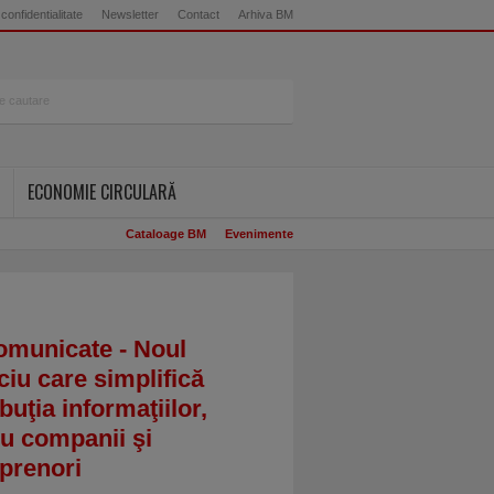
 confidentialitate
Newsletter
Contact
Arhiva BM
ECONOMIE CIRCULARĂ
Cataloage BM
Evenimente
omunicate - Noul
ciu care simplifică
ibuţia informaţiilor,
u companii şi
prenori