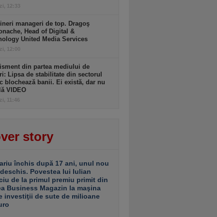
zi, 12:33
ineri manageri de top. Dragoş
nache, Head of Digital &
nology United Media Services
zi, 12:00
isment din partea mediului de
ri: Lipsa de stabilitate din sectorul
c blochează banii. Ei există, dar nu
ulă VIDEO
zi, 11:46
ver story
ariu închis după 17 ani, unul nou
 deschis. Povestea lui Iulian
ciu de la primul premiu primit din
ea Business Magazin la maşina
e investiţii de sute de milioane
uro