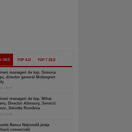
A ORĂ
TOP AZI
TOP 7 ZILE
ineri manageri de top. Simona
u, director general Mobexpert
dy
zi, 14:00
ineri manageri de top. Mihai
ru, Director Advisory, Servicii
sic, Deloitte România
zi, 13:00
vede Banca Naţională piaţa
liară comercială