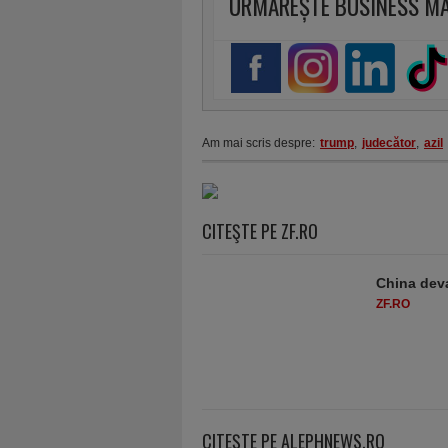
URMĂREȘTE BUSINESS M
Am mai scris despre:
trump
,
judecător
,
azil
CITEŞTE PE ZF.RO
China deva
ZF.RO
CITEŞTE PE ALEPHNEWS.RO