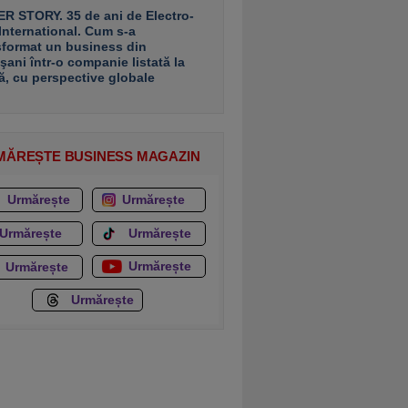
R STORY. 35 de ani de Electro-
 International. Cum s-a
sformat un business din
şani într-o companie listată la
ă, cu perspective globale
MĂREȘTE BUSINESS MAGAZIN
Urmărește
Urmărește
Urmărește
Urmărește
Urmărește
Urmărește
Urmărește