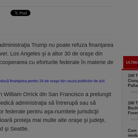
 administraţia Trump nu poate refuza finanţarea
er, Los Angeles şi a altor 30 de oraşe din
 cooperarea cu eforturile federale în materie de
ULTIM
100 T
Ciung
Palla
astă
n William Orrick din San Francisco a prelungit
edică administraţia să întrerupă sau să
100 T
Buche
or federale pentru aşa-numitele jurisdicţii
Foren
oară proteja mai multe alte oraşe şi judeţe,
astă
d şi Seattle.
Cum 
imobi