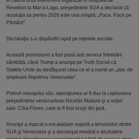
În cadrul unui eveniment organizat în noaptea de
Revelion la Mar-a-Lago, preşedintele SUA a declarat că
rezoluţia sa pentru 2026 este una simplă: „Pace. Pace pe
Pământ”.
Declaraţia s-a răspândit rapid pe reţelele sociale.
Această promisiune a fost pusă sub semnul întrebării
sâmbătă, când Trump a anunţat pe Truth Social că
Statele Unite au desfăşurat ceea ce el a numit un „atac de
amploare împotriva Venezuelei”.
Potrivit mesajului său, operaţiunea ar fi dus la capturarea
preşedintelui venezuelean Nicolás Maduro şi a soţiei
sale, Cilia Flores, care ar fi fost scoşi din ţară.
Anunţul a marcat o escaladare majoră a tensiunilor dintre
SUA şi Venezuela şi a declanşat imediat o dezbatere