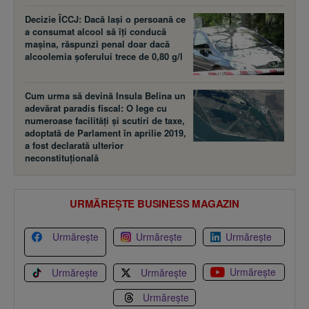
Decizie ÎCCJ: Dacă laşi o persoană ce
a consumat alcool să îţi conducă
maşina, răspunzi penal doar dacă
alcoolemia şoferului trece de 0,80 g/l
Cum urma să devină Insula Belina un
adevărat paradis fiscal: O lege cu
numeroase facilităţi şi scutiri de taxe,
adoptată de Parlament în aprilie 2019,
a fost declarată ulterior
neconstituţională
URMĂREȘTE BUSINESS MAGAZIN
Urmărește
Urmărește
Urmărește
Urmărește
Urmărește
Urmărește
Urmărește