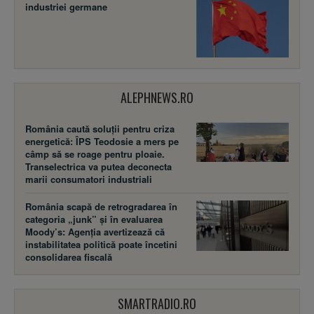
industriei germane
ALEPHNEWS.RO
România caută soluții pentru criza
energetică: ÎPS Teodosie a mers pe
câmp să se roage pentru ploaie.
Transelectrica va putea deconecta
marii consumatori industriali
România scapă de retrogradarea în
categoria „junk” și în evaluarea
Moody’s: Agenția avertizează că
instabilitatea politică poate încetini
consolidarea fiscală
SMARTRADIO.RO