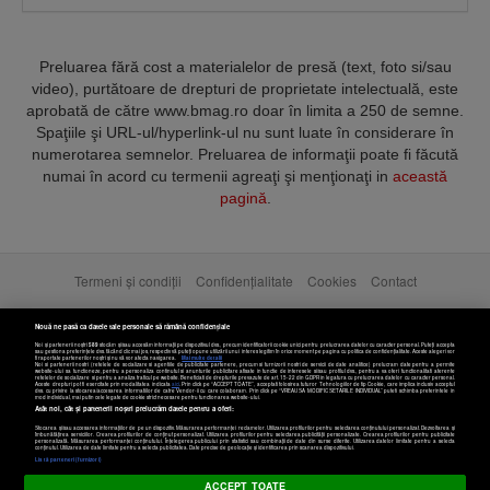
Preluarea fără cost a materialelor de presă (text, foto si/sau
video), purtătoare de drepturi de proprietate intelectuală, este
aprobată de către www.bmag.ro doar în limita a 250 de semne.
Spaţiile şi URL-ul/hyperlink-ul nu sunt luate în considerare în
numerotarea semnelor. Preluarea de informaţii poate fi făcută
numai în acord cu termenii agreaţi şi menţionaţi in
această
pagină
.
Termeni și condiții
Confidențialitate
Cookies
Contact
Copyright © 2025 BUSINESSMEX S.A.
Nouă ne pasă ca datele tale personale să rămână confidențiale
Noi și partenerii noștri
589
stocăm și/sau accesăm informații pe dispozitivul dvs., precum identificatorii cookie unici pentru prelucrarea datelor cu caracter personal. Puteți accepta
sau gestiona preferințele dvs. făcând clic mai jos, respectiv vă puteți opune utilizării unui interes legitim în orice moment pe pagina cu politica de confidențialitate. Aceste alegeri vor
fi raportate partenerilor noștri și nu vă vor afecta navigarea.
Mai multe detalii
Noi si partenerii nostri (retelele de socializare si agentiile de publicitate partenere, precum si furnizorii nostri de servicii de date analitice) prelucram date pentru a permite
website-ului sa functioneze, pentru a personaliza continutul si anunturile publicitare afisate in functie de interesele si/sau profilul dvs., pentru a va oferi functionalitati aferente
retelelor de socializare si pentru a analiza traficul pe website. Beneficiati de drepturile prevazute de art. 15-22 din GDPR in legatura cu prelucrarea datelor cu caracter personal.
Aceste drepturi pot fi exercitate prin modalitatea indicata
aici
. Prin click pe “ACCEPT TOATE”, acceptati folosirea tuturor Tehnologiilor de tip Cookie, care implica inclusiv acceptul
dvs. cu privire la stocarea/accesarea informatiilor de catre Vendor-ii cu care colaboram. Prin click pe “VREAU SA MODIFIC SETARILE INDIVIDUAL” puteti schimba preferintele in
mod individual, mai putin cele legate de cookie strict necesare pentru functionarea website-ului.
Atât noi, cât și partenerii noștri prelucrăm datele pentru a oferi:
Stocarea și/sau accesarea informațiilor de pe un dispozitiv. Măsurarea performanței reclamelor. Utilizarea profilurilor pentru selectarea conținutului personalizat. Dezvoltarea și
îmbunătățirea serviciilor. Crearea profilurilor de conținut personalizat. Utilizarea profilurilor pentru selectarea publicității personalizate. Crearea profilurilor pentru publicitate
personalizată. Măsurarea performanței conținutului. Înțelegerea publicului prin statistici sau combinații de date din surse diferite. Utilizarea datelor limitate pentru a selecta
Setări cookies
conținutul. Utilizarea de date limitate pentru a selecta publicitatea. Date precise de geolocație și identificarea prin scanarea dispozitivului.
Listă parteneri (furnizori)
ACCEPT TOATE