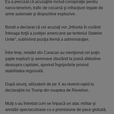
Ea a precizat că acuzaţiile includ conspiraţie pentru
narco-terorism, trafic de cocaină şi infracţiuni legate de
arme automate şi dispozitive explozive.
Bondi a declarat că cei acuzaţi vor „înfrunta în curând
întreaga forţă a justiţiei americane pe teritoriul Statelor
Unite”, subliniind poziţia fermă a administraţiei.
Între timp, relatări din Caracas au menţionat cel puţin
şapte explozii şi aeronave zburând la joasă altitudine
deasupra capitalei, sporind îngrijorările privind
stabilitatea regională.
După anunţ, utilizatorii de pe X au revenit rapid la
declaraţiile lui Trump din noaptea de Revelion.
Mulţi s-au întrebat cum se împacă un atac militar şi
arestări spectaculoase cu o promisiune de pace globală.