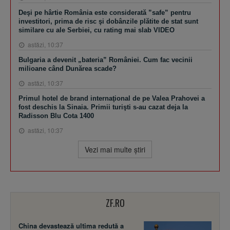
Deşi pe hârtie România este considerată ”safe” pentru
investitori, prima de risc şi dobânzile plătite de stat sunt
similare cu ale Serbiei, cu rating mai slab VIDEO
astăzi, 10:37
Bulgaria a devenit „bateria” României. Cum fac vecinii
milioane când Dunărea scade?
astăzi, 10:37
​Primul hotel de brand internaţional de pe Valea Prahovei a
fost deschis la Sinaia. Primii turişti s-au cazat deja la
Radisson Blu Cota 1400
astăzi, 10:37
Vezi mai multe ştiri
ZF.RO
China devastează ultima redută a