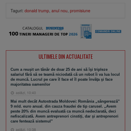
Taguri:
donald trump
,
anul nou
,
promisiune
ULTIMELE DIN ACTUALITATE
Cum a reuşit un tânăr de doar 25 de ani să îşi tripleze
salariul fără să se teamă niciodată că un robot îi va lua locul
de muncă. Lucrul pe care îl face el îl poate învăţa şi face
majoritatea oamenilor
astăzi, 10:40
Mai mult decât Autostrada Moldovei: România „sângerează”
9 mld. euro anual. din cauza fraudei de tip carusel. „Avem
peste 20% din muncă evaluată ca muncă nedeclarată, deci
nefiscalizată. Avem antreprenori cinstiţi, dar şi antreprenori
care fentează sistemul”
astăzi, 10:38