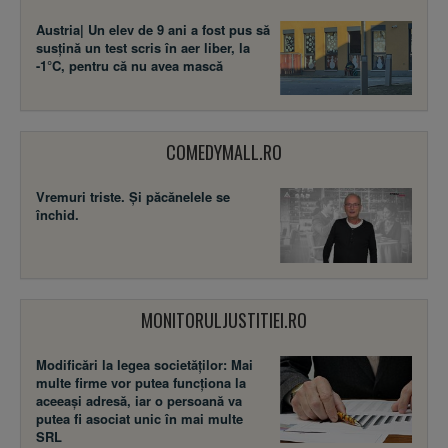
Austria| Un elev de 9 ani a fost pus să
susţină un test scris în aer liber, la
-1°C, pentru că nu avea mască
COMEDYMALL.RO
Vremuri triste. Şi păcănelele se
închid.
MONITORULJUSTITIEI.RO
Modificări la legea societăţilor: Mai
multe firme vor putea funcţiona la
aceeaşi adresă, iar o persoană va
putea fi asociat unic în mai multe
SRL