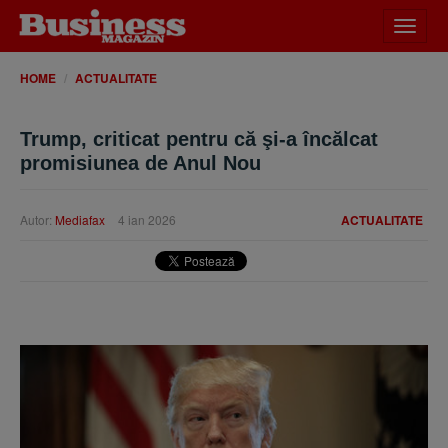
Desch
meniu
HOME
ACTUALITATE
Trump, criticat pentru că şi-a încălcat
promisiunea de Anul Nou
Autor:
Mediafax
4 ian 2026
ACTUALITATE