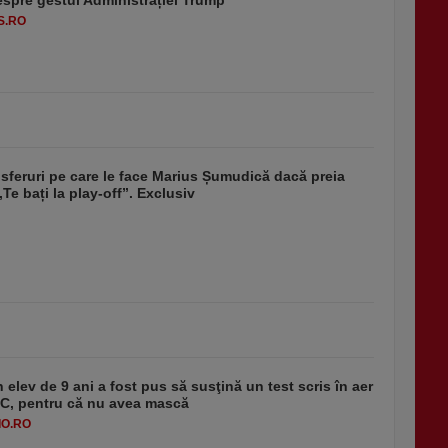
S.RO
nsferuri pe care le face Marius Șumudică dacă preia
Te bați la play-off”. Exclusiv
 elev de 9 ani a fost pus să susţină un test scris în aer
-1°C, pentru că nu avea mască
O.RO