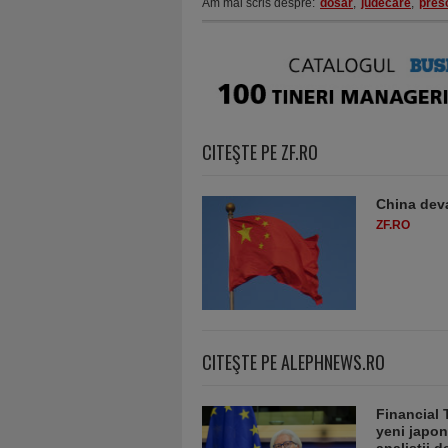
Am mai scris despre:
dosar
,
judecare
,
pres
CITEŞTE PE ZF.RO
China deva
ZF.RO
CITEŞTE PE ALEPHNEWS.RO
Financial 
yeni japon
analiștii 