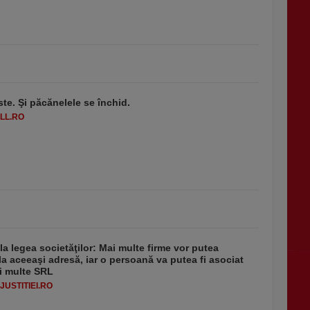
ste. Şi păcănelele se închid.
LL.RO
 la legea societăţilor: Mai multe firme vor putea
la aceeaşi adresă, iar o persoană va putea fi asociat
i multe SRL
USTITIEI.RO