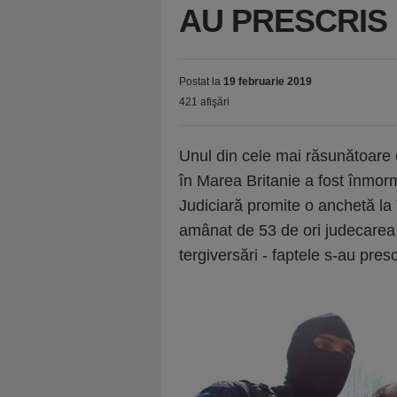
AU PRESCRIS
Postat la
19 februarie 2019
421 afişări
Unul din cele mai răsunătoare ca
în Marea Britanie a fost înmor
Judiciară promite o anchetă la 
amânat de 53 de ori judecarea u
tergiversări - faptele s-au presc