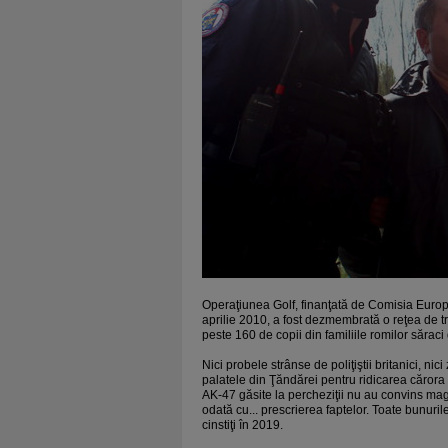
Operaţiunea Golf, finanţată de Comisia Europea
aprilie 2010, a fost dezmembrată o reţea de tr
peste 160 de copii din familiile romilor săraci 
Nici probele strânse de poliţiştii britanici, ni
palatele din Ţăndărei pentru ridicarea cărora n
AK-47 găsite la percheziţii nu au convins magi
odată cu... prescrierea faptelor. Toate bunuril
cinstiţi în 2019.