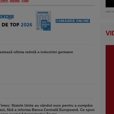
criere
,
justitie
,
copii
vezi c
VI
stează ultima redută a industriei germane
Times: Statele Unite au vândut euro pentru a cumpăra
ezi, fără a informa Banca Centrală Europeană. Ce spun
despre gestul Administrației Trump