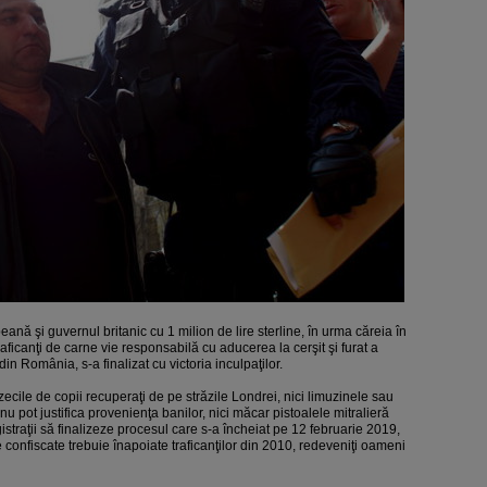
nă şi guvernul britanic cu 1 milion de lire sterline, în urma căreia în
aficanţi de carne vie responsabilă cu aducerea la cerşit şi furat a
din România, s-a finalizat cu victoria inculpaţilor.
ci zecile de copii recuperaţi de pe străzile Londrei, nici limuzinele sau
u pot justifica provenienţa banilor, nici măcar pistoalele mitralieră
straţii să finalizeze procesul care s-a încheiat pe 12 februarie 2019,
e confiscate trebuie înapoiate traficanţilor din 2010, redeveniţi oameni