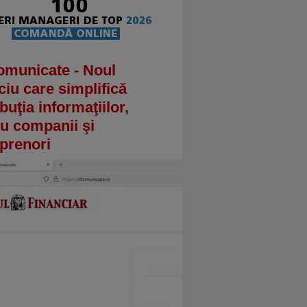
omunicate - Noul
ciu care simplifică
ibuţia informaţiilor,
u companii şi
prenori