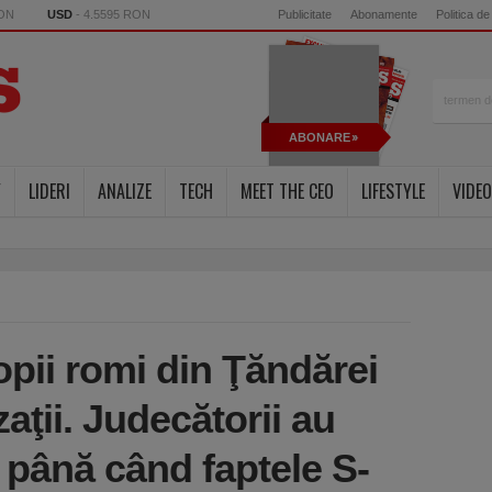
RON
USD
- 4.5595 RON
Publicitate
Abonamente
Politica de
ABONARE
Y
LIDERI
ANALIZE
TECH
MEET THE CEO
LIFESTYLE
VIDEO
copii romi din Ţăndărei
ţii. Judecătorii au
 până când faptele S-