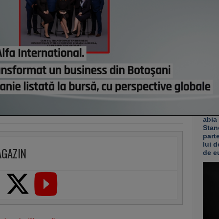
candi
ieri,
Preţu
mai r
ieri,
Co
Un p
abia
Stan
part
lui d
AGAZIN
de e