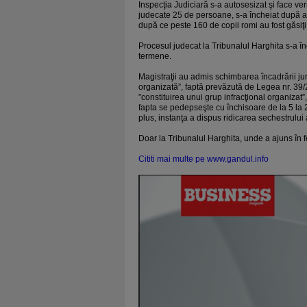
Inspecţia Judiciară s-a autosesizat şi face ver
judecate 25 de persoane, s-a încheiat după a
după ce peste 160 de copii romi au fost găsiţi l
Procesul judecat la Tribunalul Harghita s-a în
termene.
Magistraţii au admis schimbarea încadrării juri
organizată”, faptă prevăzută de Legea nr. 39/2
”constituirea unui grup infracţional organizat
fapta se pedepseşte cu închisoare de la 5 la 20
plus, instanţa a dispus ridicarea sechestrului a
Doar la Tribunalul Harghita, unde a ajuns în 
Cititi mai multe pe www.gandul.info