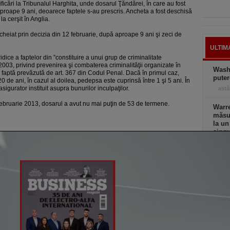
ificări la Tribunalul Harghita, unde dosarul Ţăndărei, în care au fost
proape 9 ani, deoarece faptele s-au prescris. Ancheta a fost deschisă
a cerşit în Anglia.
cheiat prin decizia din 12 februarie, după aproape 9 ani şi zeci de
ULTIM
dice a faptelor din ”constituire a unui grup de criminalitate
003, privind prevenirea şi combaterea criminalităţii organizate în
Wash
”, faptă prevăzută de art. 367 din Codul Penal. Dacă în primul caz,
puter
 de ani, în cazul al doilea, pedepsa este cuprinsă între 1 şi 5 ani. În
sigurator instituit asupra bunurilor inculpaţilor.
astă
februarie 2013, dosarul a avut nu mai puţin de 53 de termene.
Warre
măsur
la un
singu
el. C
astă
Şoc î
au di
creşt
ieri,
Elon 
Franţ