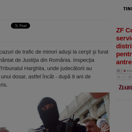
ZF C
servi
distr
zuri de trafic de minori aduşi la cerşit şi furat
pentr
mântat de Justiţia din România. Inspecţia
antre
Tribunalul Harghita, unde judecătorii au
nui dosar, astfel încât - după 9 ani de
ris.