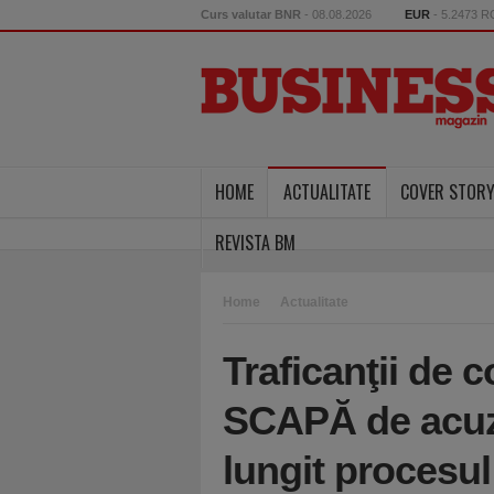
Curs valutar BNR
- 08.08.2026
EUR
- 5.2473 
HOME
ACTUALITATE
COVER STOR
REVISTA BM
Home
Actualitate
Traficanţii de 
SCAPĂ de acuza
lungit procesul