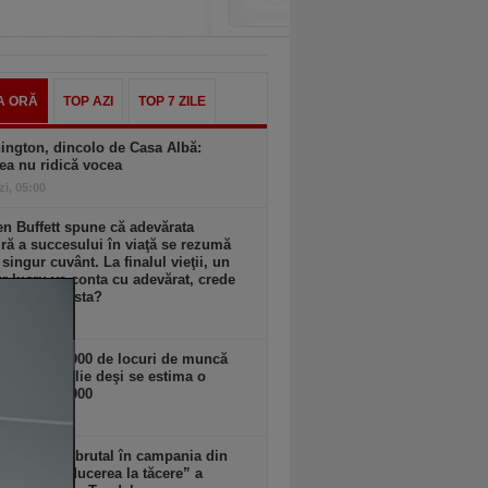
A ORĂ
TOP AZI
TOP 7 ZILE
ington, dincolo de Casa Albă:
ea nu ridică vocea
zi, 05:00
n Buffett spune că adevărata
ă a succesului în viaţă se rezumă
 singur cuvânt. La finalul vieţii, un
r lucru va conta cu adevărat, crede
are este acesta?
zi, 03:00
n SUA. 23.000 de locuri de muncă
spărut în iulie deşi se estima o
ere de 100.000
 18:11
Musk intră brutal în campania din
a: cere „reducerea la tăcere” a