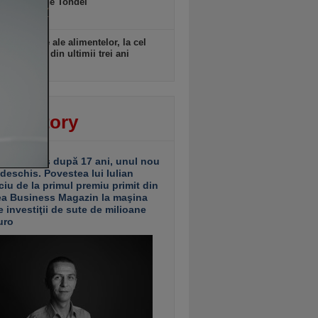
datei Marine Tondel
 18:10
rile globale ale alimentelor, la cel
idicat nivel din ultimii trei ani
 18:09
ver story
ariu închis după 17 ani, unul nou
 deschis. Povestea lui Iulian
ciu de la primul premiu primit din
ea Business Magazin la maşina
e investiţii de sute de milioane
uro