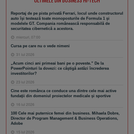
Reportaj de pe pista privată Ferrari, locul unde constructorul
auto îşi testează toate monoposturile de Formula 1 şi
modelele GT. Compania românească responsabilă de
securitatea cibernetică a acestora.
miercuri, 07:00
Cursa pe care nu o vede nimeni
31 iul 2026
„Acum cinci ani primeai bani pe o poveste.” De la
PowerPointuri la dovezi: ce câştigă astăzi încrederea
investitorilor?
23 iul 2026
Cine este românca ce conduce una dintre cele mai active
fundaţii din domeniul proiectelor medicale şi sportive
16 iul 2026
100 Cele mai puternice femei din business. Mihaela Dobre,
Director de Program Management & Business Operations,
Adobe
15 iul 2026