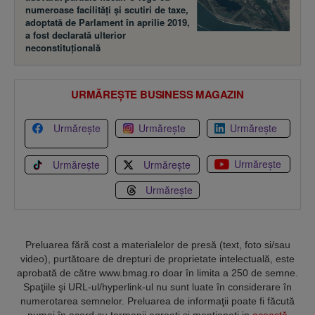
numeroase facilităţi şi scutiri de taxe,
adoptată de Parlament în aprilie 2019,
a fost declarată ulterior
neconstituţională
URMĂREȘTE BUSINESS MAGAZIN
Urmărește
Urmărește
Urmărește
Urmărește
Urmărește
Urmărește
Urmărește
Preluarea fără cost a materialelor de presă (text, foto si/sau
video), purtătoare de drepturi de proprietate intelectuală, este
aprobată de către www.bmag.ro doar în limita a 250 de semne.
Spaţiile şi URL-ul/hyperlink-ul nu sunt luate în considerare în
numerotarea semnelor. Preluarea de informaţii poate fi făcută
numai în acord cu termenii agreaţi şi menţionaţi in
această