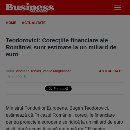
Desch
meniu
HOME
ACTUALITATE
Teodorovici: Corecţiile financiare ale
României sunt estimate la un miliard de
euro
Autor:
Andreea Tobias
,
Vasile Măgrădean
ACTUALITATE
19 mar 2015
Ministrul Fondurilor Europene, Eugen Teodorovici,
estimează că, în cazul României, corecţiile financiare
pentru proiectele europene se ridică la un miliard de euro
şi că, dacă această sumă era pusă de CE pentru