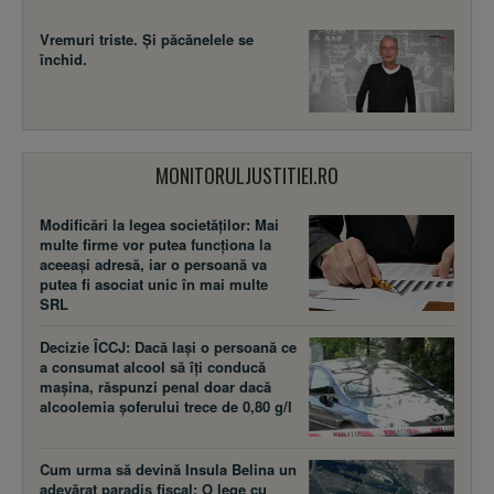
Vremuri triste. Şi păcănelele se
închid.
MONITORULJUSTITIEI.RO
Modificări la legea societăţilor: Mai
multe firme vor putea funcţiona la
aceeaşi adresă, iar o persoană va
putea fi asociat unic în mai multe
SRL
Decizie ÎCCJ: Dacă laşi o persoană ce
a consumat alcool să îţi conducă
maşina, răspunzi penal doar dacă
alcoolemia şoferului trece de 0,80 g/l
Cum urma să devină Insula Belina un
adevărat paradis fiscal: O lege cu