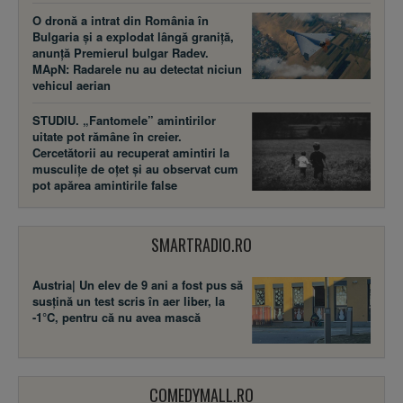
O dronă a intrat din România în
Bulgaria și a explodat lângă graniță,
anunță Premierul bulgar Radev.
MApN: Radarele nu au detectat niciun
vehicul aerian
STUDIU. „Fantomele” amintirilor
uitate pot rămâne în creier.
Cercetătorii au recuperat amintiri la
musculițe de oțet și au observat cum
pot apărea amintirile false
SMARTRADIO.RO
Austria| Un elev de 9 ani a fost pus să
susţină un test scris în aer liber, la
-1°C, pentru că nu avea mască
COMEDYMALL.RO