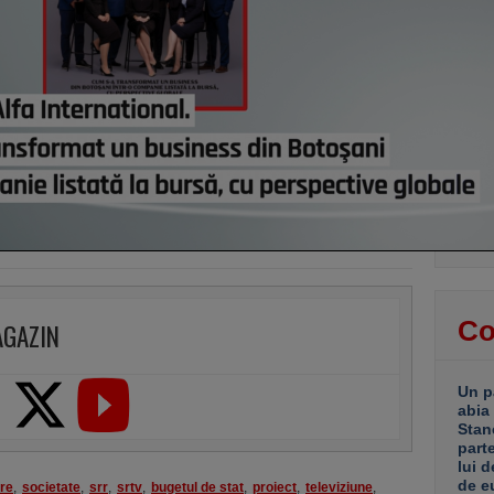
ale S
astă
Bulga
Cum f
scad
astă
​Prim
Valea
Primi
Blu C
astă
Co
AGAZIN
Un p
abia
Stan
part
lui d
de e
re
,
societate
,
srr
,
srtv
,
bugetul de stat
,
proiect
,
televiziune
,