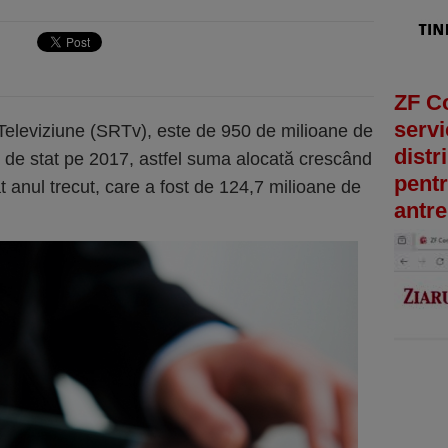
ZF C
servi
Televiziune (SRTv), este de 950 de milioane de
distr
lui de stat pe 2017, astfel suma alocată crescând
pentr
t anul trecut, care a fost de 124,7 milioane de
antre