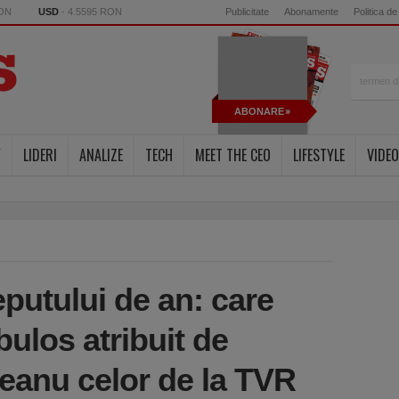
RON
USD
- 4.5595 RON
Publicitate
Abonamente
Politica de
ABONARE
Y
LIDERI
ANALIZE
TECH
MEET THE CEO
LIFESTYLE
VIDEO
utului de an: care
bulos atribuit de
eanu celor de la TVR