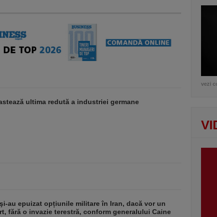
vezi c
stează ultima redută a industriei germane
VI
i-au epuizat opțiunile militare în Iran, dacă vor un
rt, fără o invazie terestră, conform generalului Caine