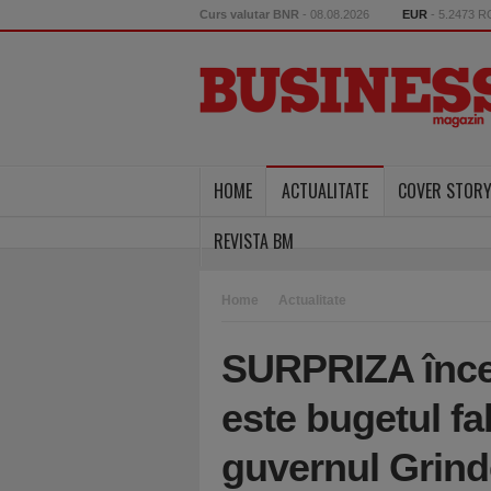
Curs valutar BNR
- 08.08.2026
EUR
- 5.2473 
HOME
ACTUALITATE
COVER STOR
REVISTA BM
Home
Actualitate
SURPRIZA încep
este bugetul fa
guvernul Grind