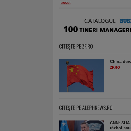
trecut
CITEŞTE PE ZF.RO
China deva
ZF.RO
CITEŞTE PE ALEPHNEWS.RO
CNN: SUA ş
război scu