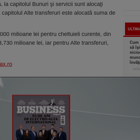
a capitolul Bunuri şi servicii sunt alocaţi
a capitolul Alte transferuri este alocată suma de
ULTIM
0 milioane lei pentru cheltuieli curente, din
,730 milioane lei, iar pentru Alte transferuri,
Cum a
să îş
nicio
muncă
învăţ
ax.ro
astă
Mai m
Româ
anual
„Ave
muncă
Avem 
antre
astă
Deşi 
”safe
dobân