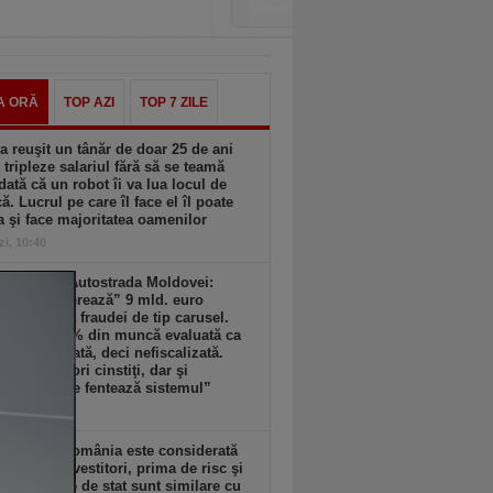
A ORĂ
TOP AZI
TOP 7 ZILE
 reuşit un tânăr de doar 25 de ani
i tripleze salariul fără să se teamă
dată că un robot îi va lua locul de
. Lucrul pe care îl face el îl poate
a şi face majoritatea oamenilor
zi, 10:40
ult decât Autostrada Moldovei:
nia „sângerează” 9 mld. euro
. din cauza fraudei de tip carusel.
m peste 20% din muncă evaluată ca
 nedeclarată, deci nefiscalizată.
antreprenori cinstiţi, dar şi
prenori care fentează sistemul”
zi, 10:38
pe hârtie România este considerată
” pentru investitori, prima de risc şi
zile plătite de stat sunt similare cu