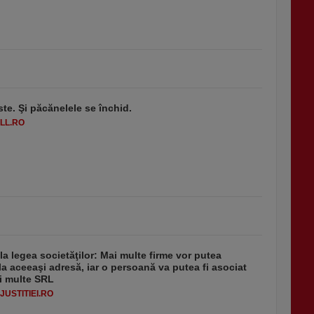
ste. Şi păcănelele se închid.
LL.RO
 la legea societăţilor: Mai multe firme vor putea
la aceeaşi adresă, iar o persoană va putea fi asociat
i multe SRL
USTITIEI.RO