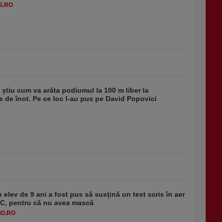
S.RO
 știu cum va arăta podiumul la 100 m liber la
 de înot. Pe ce loc l-au pus pe David Popovici
 elev de 9 ani a fost pus să susţină un test scris în aer
-1°C, pentru că nu avea mască
O.RO