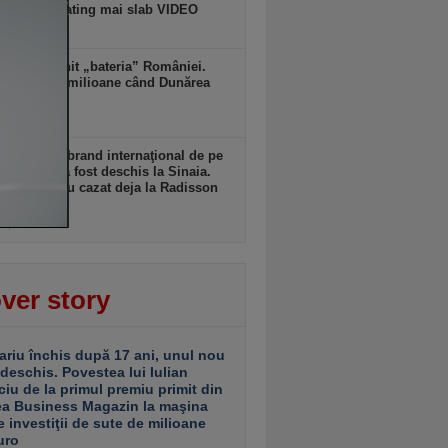
erbiei, cu rating mai slab VIDEO
zi, 10:37
ria a devenit „bateria” României.
ac vecinii milioane când Dunărea
e?
zi, 10:37
ul hotel de brand internaţional de pe
 Prahovei a fost deschis la Sinaia.
i turişti s-au cazat deja la Radisson
ota 1400
zi, 10:37
ver story
ariu închis după 17 ani, unul nou
 deschis. Povestea lui Iulian
ciu de la primul premiu primit din
ea Business Magazin la maşina
e investiţii de sute de milioane
uro