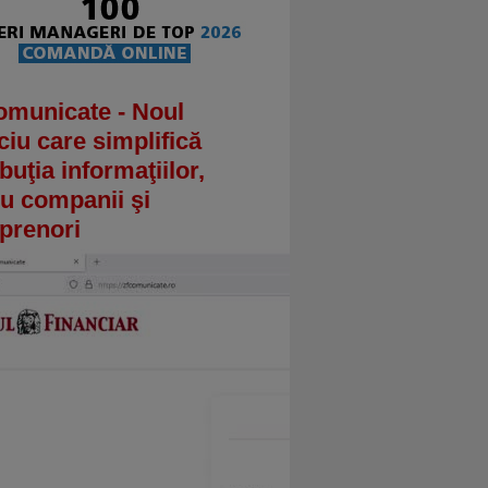
omunicate - Noul
ciu care simplifică
ibuţia informaţiilor,
u companii şi
prenori